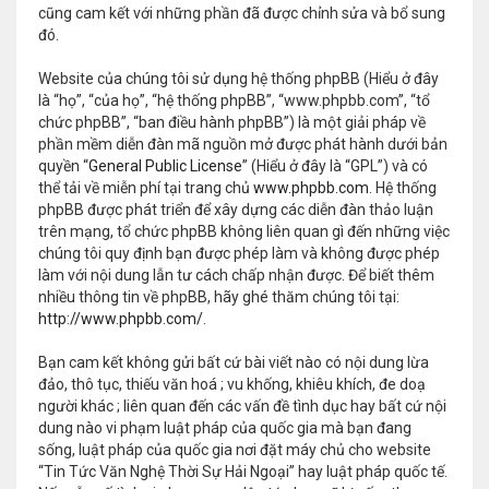
cũng cam kết với những phần đã được chỉnh sửa và bổ sung
đó.
Website của chúng tôi sử dụng hệ thống phpBB (Hiểu ở đây
là “họ”, “của họ”, “hệ thống phpBB”, “www.phpbb.com”, “tổ
chức phpBB”, “ban điều hành phpBB”) là một giải pháp về
phần mềm diễn đàn mã nguồn mở được phát hành dưới bản
quyền “
General Public License
” (Hiểu ở đây là “GPL”) và có
thể tải về miễn phí tại trang chủ
www.phpbb.com
. Hệ thống
phpBB được phát triển để xây dựng các diễn đàn thảo luận
trên mạng, tổ chức phpBB không liên quan gì đến những việc
chúng tôi quy định bạn được phép làm và không được phép
làm với nội dung lẫn tư cách chấp nhận được. Để biết thêm
nhiều thông tin về phpBB, hãy ghé thăm chúng tôi tại:
http://www.phpbb.com/
.
Bạn cam kết không gửi bất cứ bài viết nào có nội dung lừa
đảo, thô tục, thiếu văn hoá ; vu khống, khiêu khích, đe doạ
người khác ; liên quan đến các vấn đề tình dục hay bất cứ nội
dung nào vi phạm luật pháp của quốc gia mà bạn đang
sống, luật pháp của quốc gia nơi đặt máy chủ cho website
“Tin Tức Văn Nghệ Thời Sự Hải Ngoại” hay luật pháp quốc tế.