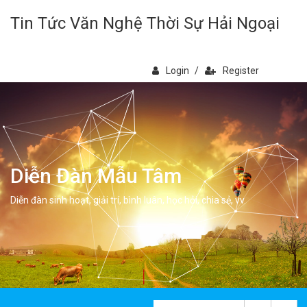
Tin Tức Văn Nghệ Thời Sự Hải Ngoại
Login
/
Register
Diễn Đàn Mẫu Tâm
Diễn đàn sinh hoạt, giải trí, bình luân, học hỏi, chia sẻ, vv.