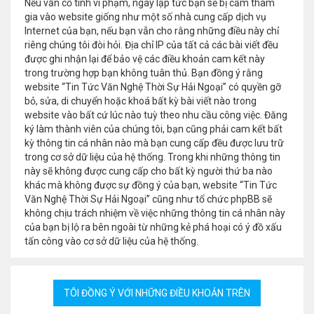
Nếu vẫn cố tình vi phạm, ngay lập tức bạn sẽ bị cấm tham
gia vào website giống như một số nhà cung cấp dịch vụ
Internet của bạn, nếu bạn vẫn cho rằng những điều này chỉ
riêng chúng tôi đòi hỏi. Địa chỉ IP của tất cả các bài viết đều
được ghi nhận lại để bảo vệ các điều khoản cam kết này
trong trường hợp bạn không tuân thủ. Bạn đồng ý rằng
website “Tin Tức Văn Nghệ Thời Sự Hải Ngoại” có quyền gỡ
bỏ, sửa, di chuyển hoặc khoá bất kỳ bài viết nào trong
website vào bất cứ lúc nào tuỳ theo nhu cầu công việc. Đăng
ký làm thành viên của chúng tôi, bạn cũng phải cam kết bất
kỳ thông tin cá nhân nào mà bạn cung cấp đều được lưu trữ
trong cơ sở dữ liệu của hệ thống. Trong khi những thông tin
này sẽ không được cung cấp cho bất kỳ người thứ ba nào
khác mà không được sự đồng ý của bạn, website “Tin Tức
Văn Nghệ Thời Sự Hải Ngoại” cũng như tổ chức phpBB sẽ
không chịu trách nhiệm về việc những thông tin cá nhân này
của bạn bị lộ ra bên ngoài từ những kẻ phá hoại có ý đồ xấu
tấn công vào cơ sở dữ liệu của hệ thống.