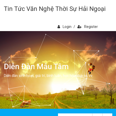
Tin Tức Văn Nghệ Thời Sự Hải Ngoại
Login
/
Register
Diễn Đàn Mẫu Tâm
Diễn đàn sinh hoạt, giải trí, bình luân, học hỏi, chia sẻ, vv.