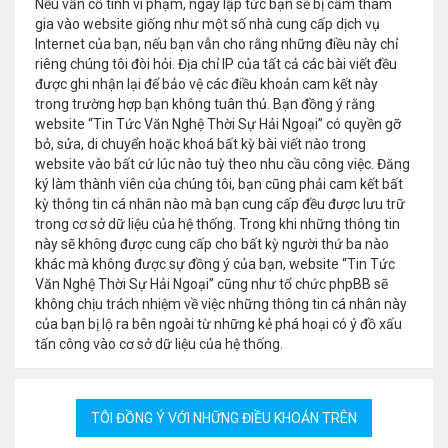
Nếu vẫn cố tình vi phạm, ngay lập tức bạn sẽ bị cấm tham
gia vào website giống như một số nhà cung cấp dịch vụ
Internet của bạn, nếu bạn vẫn cho rằng những điều này chỉ
riêng chúng tôi đòi hỏi. Địa chỉ IP của tất cả các bài viết đều
được ghi nhận lại để bảo vệ các điều khoản cam kết này
trong trường hợp bạn không tuân thủ. Bạn đồng ý rằng
website “Tin Tức Văn Nghệ Thời Sự Hải Ngoại” có quyền gỡ
bỏ, sửa, di chuyển hoặc khoá bất kỳ bài viết nào trong
website vào bất cứ lúc nào tuỳ theo nhu cầu công việc. Đăng
ký làm thành viên của chúng tôi, bạn cũng phải cam kết bất
kỳ thông tin cá nhân nào mà bạn cung cấp đều được lưu trữ
trong cơ sở dữ liệu của hệ thống. Trong khi những thông tin
này sẽ không được cung cấp cho bất kỳ người thứ ba nào
khác mà không được sự đồng ý của bạn, website “Tin Tức
Văn Nghệ Thời Sự Hải Ngoại” cũng như tổ chức phpBB sẽ
không chịu trách nhiệm về việc những thông tin cá nhân này
của bạn bị lộ ra bên ngoài từ những kẻ phá hoại có ý đồ xấu
tấn công vào cơ sở dữ liệu của hệ thống.