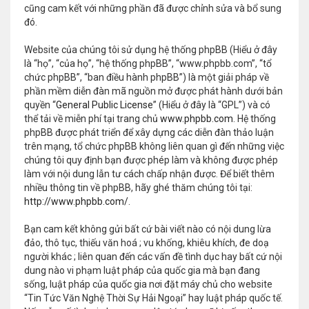
cũng cam kết với những phần đã được chỉnh sửa và bổ sung
đó.
Website của chúng tôi sử dụng hệ thống phpBB (Hiểu ở đây
là “họ”, “của họ”, “hệ thống phpBB”, “www.phpbb.com”, “tổ
chức phpBB”, “ban điều hành phpBB”) là một giải pháp về
phần mềm diễn đàn mã nguồn mở được phát hành dưới bản
quyền “
General Public License
” (Hiểu ở đây là “GPL”) và có
thể tải về miễn phí tại trang chủ
www.phpbb.com
. Hệ thống
phpBB được phát triển để xây dựng các diễn đàn thảo luận
trên mạng, tổ chức phpBB không liên quan gì đến những việc
chúng tôi quy định bạn được phép làm và không được phép
làm với nội dung lẫn tư cách chấp nhận được. Để biết thêm
nhiều thông tin về phpBB, hãy ghé thăm chúng tôi tại:
http://www.phpbb.com/
.
Bạn cam kết không gửi bất cứ bài viết nào có nội dung lừa
đảo, thô tục, thiếu văn hoá ; vu khống, khiêu khích, đe doạ
người khác ; liên quan đến các vấn đề tình dục hay bất cứ nội
dung nào vi phạm luật pháp của quốc gia mà bạn đang
sống, luật pháp của quốc gia nơi đặt máy chủ cho website
“Tin Tức Văn Nghệ Thời Sự Hải Ngoại” hay luật pháp quốc tế.