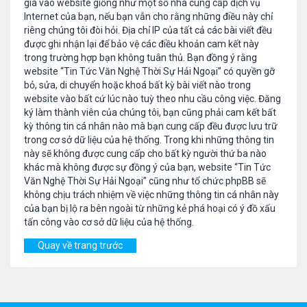
gia vào website giống như một số nhà cung cấp dịch vụ
Internet của bạn, nếu bạn vẫn cho rằng những điều này chỉ
riêng chúng tôi đòi hỏi. Địa chỉ IP của tất cả các bài viết đều
được ghi nhận lại để bảo vệ các điều khoản cam kết này
trong trường hợp bạn không tuân thủ. Bạn đồng ý rằng
website “Tin Tức Văn Nghệ Thời Sự Hải Ngoại” có quyền gỡ
bỏ, sửa, di chuyển hoặc khoá bất kỳ bài viết nào trong
website vào bất cứ lúc nào tuỳ theo nhu cầu công việc. Đăng
ký làm thành viên của chúng tôi, bạn cũng phải cam kết bất
kỳ thông tin cá nhân nào mà bạn cung cấp đều được lưu trữ
trong cơ sở dữ liệu của hệ thống. Trong khi những thông tin
này sẽ không được cung cấp cho bất kỳ người thứ ba nào
khác mà không được sự đồng ý của bạn, website “Tin Tức
Văn Nghệ Thời Sự Hải Ngoại” cũng như tổ chức phpBB sẽ
không chịu trách nhiệm về việc những thông tin cá nhân này
của bạn bị lộ ra bên ngoài từ những kẻ phá hoại có ý đồ xấu
tấn công vào cơ sở dữ liệu của hệ thống.
Quay về trang trước