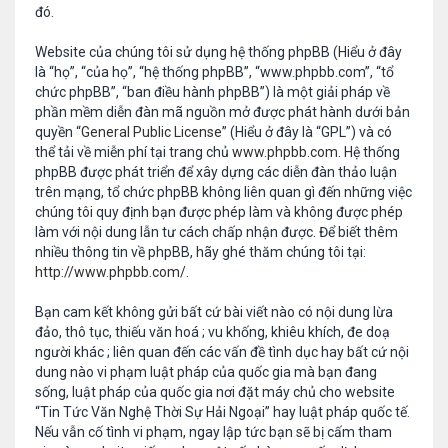
đó.
Website của chúng tôi sử dụng hệ thống phpBB (Hiểu ở đây
là “họ”, “của họ”, “hệ thống phpBB”, “www.phpbb.com”, “tổ
chức phpBB”, “ban điều hành phpBB”) là một giải pháp về
phần mềm diễn đàn mã nguồn mở được phát hành dưới bản
quyền “
General Public License
” (Hiểu ở đây là “GPL”) và có
thể tải về miễn phí tại trang chủ
www.phpbb.com
. Hệ thống
phpBB được phát triển để xây dựng các diễn đàn thảo luận
trên mạng, tổ chức phpBB không liên quan gì đến những việc
chúng tôi quy định bạn được phép làm và không được phép
làm với nội dung lẫn tư cách chấp nhận được. Để biết thêm
nhiều thông tin về phpBB, hãy ghé thăm chúng tôi tại:
http://www.phpbb.com/
.
Bạn cam kết không gửi bất cứ bài viết nào có nội dung lừa
đảo, thô tục, thiếu văn hoá ; vu khống, khiêu khích, đe doạ
người khác ; liên quan đến các vấn đề tình dục hay bất cứ nội
dung nào vi phạm luật pháp của quốc gia mà bạn đang
sống, luật pháp của quốc gia nơi đặt máy chủ cho website
“Tin Tức Văn Nghệ Thời Sự Hải Ngoại” hay luật pháp quốc tế.
Nếu vẫn cố tình vi phạm, ngay lập tức bạn sẽ bị cấm tham