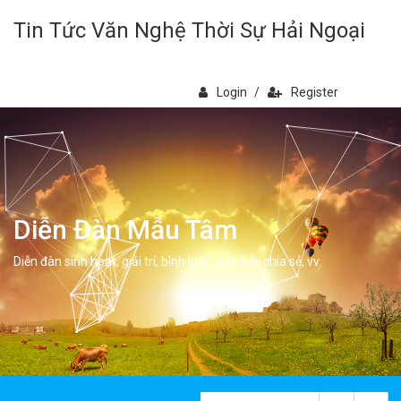
Tin Tức Văn Nghệ Thời Sự Hải Ngoại
Login
/
Register
Diễn Đàn Mẫu Tâm
Diễn đàn sinh hoạt, giải trí, bình luân, học hỏi, chia sẻ, vv.