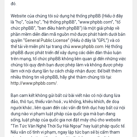
đó.
Website của chúng tôi sử dụng hệ thống phpBB (Hiểu ở đây
là “họ”, “của họ”, “hệ thống phpBB”, “www.phpbb.com”, “tổ
chức phpBB”, “ban điều hành phpBB”) là một giải pháp về
phần mềm diễn đàn mã nguồn mở được phát hành dưới bản
quyền “
General Public License
” (Hiểu ở đây là “GPL”) và có
thể tải về miễn phí tại trang chủ
www.phpbb.com
. Hệ thống
phpBB được phát triển để xây dựng các diễn đàn thảo luận
trên mạng, tổ chức phpBB không liên quan gì đến những việc
chúng tôi quy định bạn được phép làm và không được phép
làm với nội dung lẫn tư cách chấp nhận được. Để biết thêm
nhiều thông tin về phpBB, hãy ghé thăm chúng tôi tại:
http://www.phpbb.com/
.
Bạn cam kết không gửi bất cứ bài viết nào có nội dung lừa
đảo, thô tục, thiếu văn hoá ; vu khống, khiêu khích, đe doạ
người khác ; liên quan đến các vấn đề tình dục hay bất cứ nội
dung nào vi phạm luật pháp của quốc gia mà bạn đang
sống, luật pháp của quốc gia nơi đặt máy chủ cho website
“Tin Tức Văn Nghệ Thời Sự Hải Ngoại” hay luật pháp quốc tế.
Nếu vẫn cố tình vi phạm, ngay lập tức bạn sẽ bị cấm tham