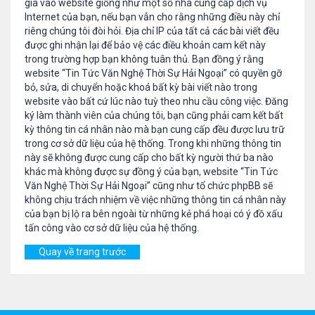
gia vào website giống như một số nhà cung cấp dịch vụ
Internet của bạn, nếu bạn vẫn cho rằng những điều này chỉ
riêng chúng tôi đòi hỏi. Địa chỉ IP của tất cả các bài viết đều
được ghi nhận lại để bảo vệ các điều khoản cam kết này
trong trường hợp bạn không tuân thủ. Bạn đồng ý rằng
website “Tin Tức Văn Nghệ Thời Sự Hải Ngoại” có quyền gỡ
bỏ, sửa, di chuyển hoặc khoá bất kỳ bài viết nào trong
website vào bất cứ lúc nào tuỳ theo nhu cầu công việc. Đăng
ký làm thành viên của chúng tôi, bạn cũng phải cam kết bất
kỳ thông tin cá nhân nào mà bạn cung cấp đều được lưu trữ
trong cơ sở dữ liệu của hệ thống. Trong khi những thông tin
này sẽ không được cung cấp cho bất kỳ người thứ ba nào
khác mà không được sự đồng ý của bạn, website “Tin Tức
Văn Nghệ Thời Sự Hải Ngoại” cũng như tổ chức phpBB sẽ
không chịu trách nhiệm về việc những thông tin cá nhân này
của bạn bị lộ ra bên ngoài từ những kẻ phá hoại có ý đồ xấu
tấn công vào cơ sở dữ liệu của hệ thống.
Quay về trang trước