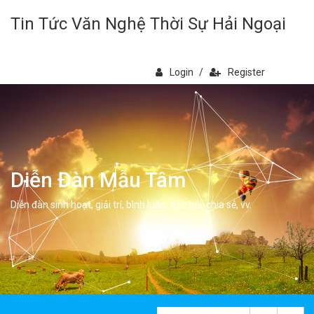
Tin Tức Văn Nghệ Thời Sự Hải Ngoại
Login
/
Register
Diễn Đàn Mẫu Tâm
Diễn đàn sinh hoạt, giải trí, bình luân, học hỏi, chia sẻ, vv.