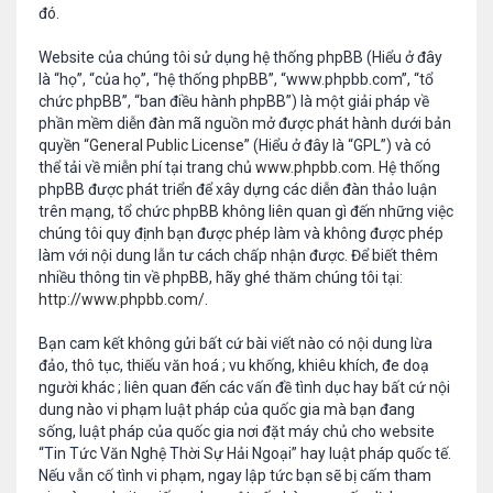
đó.
Website của chúng tôi sử dụng hệ thống phpBB (Hiểu ở đây
là “họ”, “của họ”, “hệ thống phpBB”, “www.phpbb.com”, “tổ
chức phpBB”, “ban điều hành phpBB”) là một giải pháp về
phần mềm diễn đàn mã nguồn mở được phát hành dưới bản
quyền “
General Public License
” (Hiểu ở đây là “GPL”) và có
thể tải về miễn phí tại trang chủ
www.phpbb.com
. Hệ thống
phpBB được phát triển để xây dựng các diễn đàn thảo luận
trên mạng, tổ chức phpBB không liên quan gì đến những việc
chúng tôi quy định bạn được phép làm và không được phép
làm với nội dung lẫn tư cách chấp nhận được. Để biết thêm
nhiều thông tin về phpBB, hãy ghé thăm chúng tôi tại:
http://www.phpbb.com/
.
Bạn cam kết không gửi bất cứ bài viết nào có nội dung lừa
đảo, thô tục, thiếu văn hoá ; vu khống, khiêu khích, đe doạ
người khác ; liên quan đến các vấn đề tình dục hay bất cứ nội
dung nào vi phạm luật pháp của quốc gia mà bạn đang
sống, luật pháp của quốc gia nơi đặt máy chủ cho website
“Tin Tức Văn Nghệ Thời Sự Hải Ngoại” hay luật pháp quốc tế.
Nếu vẫn cố tình vi phạm, ngay lập tức bạn sẽ bị cấm tham