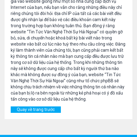
gia vào website giống như một số nhà cung cấp dịch vụ
Internet của bạn, nếu bạn vẫn cho rằng những điều này chỉ
riêng chúng tôi đòi hỏi. Địa chỉ IP của tất cả các bài viết đều
được ghi nhận lại để bảo vệ các điều khoản cam kết này
trong trường hợp bạn không tuân thủ. Bạn đồng ý rằng
website “Tin Tức Văn Nghệ Thời Sự Hải Ngoại” có quyền gỡ
bỏ, sửa, di chuyển hoặc khoá bất kỳ bài viết nào trong
website vào bất cứ lúc nào tuỳ theo nhu cầu công việc. Đăng
ký làm thành viên của chúng tôi, bạn cũng phải cam kết bất
kỳ thông tin cá nhân nào mà bạn cung cấp đều được lưu trữ
trong cơ sở dữ liệu của hệ thống. Trong khi những thông tin
này sẽ không được cung cấp cho bất kỳ người thứ ba nào
khác mà không được sự đồng ý của bạn, website “Tin Tức
Văn Nghệ Thời Sự Hải Ngoại” cũng như tổ chức phpBB sẽ
không chịu trách nhiệm về việc những thông tin cá nhân này
của bạn bị lộ ra bên ngoài từ những kẻ phá hoại có ý đồ xấu
tấn công vào cơ sở dữ liệu của hệ thống.
Quay về trang trước