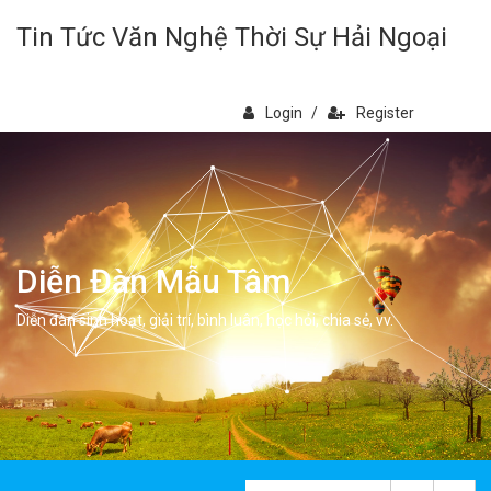
Tin Tức Văn Nghệ Thời Sự Hải Ngoại
Login
/
Register
Diễn Đàn Mẫu Tâm
Diễn đàn sinh hoạt, giải trí, bình luân, học hỏi, chia sẻ, vv.