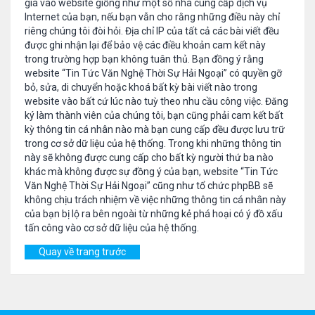
gia vào website giống như một số nhà cung cấp dịch vụ
Internet của bạn, nếu bạn vẫn cho rằng những điều này chỉ
riêng chúng tôi đòi hỏi. Địa chỉ IP của tất cả các bài viết đều
được ghi nhận lại để bảo vệ các điều khoản cam kết này
trong trường hợp bạn không tuân thủ. Bạn đồng ý rằng
website “Tin Tức Văn Nghệ Thời Sự Hải Ngoại” có quyền gỡ
bỏ, sửa, di chuyển hoặc khoá bất kỳ bài viết nào trong
website vào bất cứ lúc nào tuỳ theo nhu cầu công việc. Đăng
ký làm thành viên của chúng tôi, bạn cũng phải cam kết bất
kỳ thông tin cá nhân nào mà bạn cung cấp đều được lưu trữ
trong cơ sở dữ liệu của hệ thống. Trong khi những thông tin
này sẽ không được cung cấp cho bất kỳ người thứ ba nào
khác mà không được sự đồng ý của bạn, website “Tin Tức
Văn Nghệ Thời Sự Hải Ngoại” cũng như tổ chức phpBB sẽ
không chịu trách nhiệm về việc những thông tin cá nhân này
của bạn bị lộ ra bên ngoài từ những kẻ phá hoại có ý đồ xấu
tấn công vào cơ sở dữ liệu của hệ thống.
Quay về trang trước