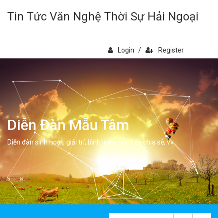
Tin Tức Văn Nghệ Thời Sự Hải Ngoại
Login
/
Register
Diễn Đàn Mẫu Tâm
Diễn đàn sinh hoạt, giải trí, bình luân, học hỏi, chia sẻ, vv.