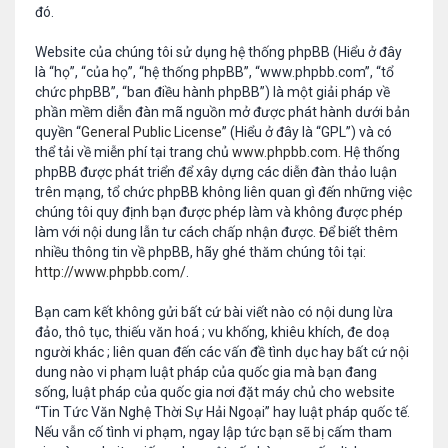
đó.
Website của chúng tôi sử dụng hệ thống phpBB (Hiểu ở đây
là “họ”, “của họ”, “hệ thống phpBB”, “www.phpbb.com”, “tổ
chức phpBB”, “ban điều hành phpBB”) là một giải pháp về
phần mềm diễn đàn mã nguồn mở được phát hành dưới bản
quyền “
General Public License
” (Hiểu ở đây là “GPL”) và có
thể tải về miễn phí tại trang chủ
www.phpbb.com
. Hệ thống
phpBB được phát triển để xây dựng các diễn đàn thảo luận
trên mạng, tổ chức phpBB không liên quan gì đến những việc
chúng tôi quy định bạn được phép làm và không được phép
làm với nội dung lẫn tư cách chấp nhận được. Để biết thêm
nhiều thông tin về phpBB, hãy ghé thăm chúng tôi tại:
http://www.phpbb.com/
.
Bạn cam kết không gửi bất cứ bài viết nào có nội dung lừa
đảo, thô tục, thiếu văn hoá ; vu khống, khiêu khích, đe doạ
người khác ; liên quan đến các vấn đề tình dục hay bất cứ nội
dung nào vi phạm luật pháp của quốc gia mà bạn đang
sống, luật pháp của quốc gia nơi đặt máy chủ cho website
“Tin Tức Văn Nghệ Thời Sự Hải Ngoại” hay luật pháp quốc tế.
Nếu vẫn cố tình vi phạm, ngay lập tức bạn sẽ bị cấm tham