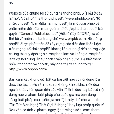
đó.
Website của chúng tôi sử dụng hệ thống phpBB (Hiểu ở đây
là “họ”, “của họ”, “hệ thống phpBB”, “www.phpbb.com”, “tổ
chức phpBB”, “ban điều hành phpBB”) là một giải pháp về
phần mềm diễn đàn mã nguồn mở được phát hành dưới bản
quyền “
General Public License
” (Hiểu ở đây là “GPL”) và có
thể tải về miễn phí tại trang chủ
www.phpbb.com
. Hệ thống
phpBB được phát triển để xây dựng các diễn đàn thảo luận
trên mạng, tổ chức phpBB không liên quan gì đến những việc
chúng tôi quy định bạn được phép làm và không được phép
làm với nội dung lẫn tư cách chấp nhận được. Để biết thêm
nhiều thông tin về phpBB, hãy ghé thăm chúng tôi tại:
http://www.phpbb.com/
.
Bạn cam kết không gửi bất cứ bài viết nào có nội dung lừa
đảo, thô tục, thiếu văn hoá ; vu khống, khiêu khích, đe doạ
người khác ; liên quan đến các vấn đề tình dục hay bất cứ nội
dung nào vi phạm luật pháp của quốc gia mà bạn đang
sống, luật pháp của quốc gia nơi đặt máy chủ cho website
“Tin Tức Văn Nghệ Thời Sự Hải Ngoại” hay luật pháp quốc tế.
Nếu vẫn cố tình vi phạm, ngay lập tức bạn sẽ bị cấm tham