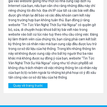
gia vào website giống như một số nhà cung cấp dịch vụ
Internet của bạn, nếu bạn vẫn cho rằng những điều này chỉ
riêng chúng tôi đòi hỏi. Địa chỉ IP của tất cả các bài viết đều
được ghi nhận lại để bảo vệ các điều khoản cam kết này
trong trường hợp bạn không tuân thủ. Bạn đồng ý rằng
website “Tin Tức Văn Nghệ Thời Sự Hải Ngoại” có quyền gỡ
bỏ, sửa, di chuyển hoặc khoá bất kỳ bài viết nào trong
website vào bất cứ lúc nào tuỳ theo nhu cầu công việc. Đăng
ký làm thành viên của chúng tôi, bạn cũng phải cam kết bất
kỳ thông tin cá nhân nào mà bạn cung cấp đều được lưu trữ
trong cơ sở dữ liệu của hệ thống. Trong khi những thông tin
này sẽ không được cung cấp cho bất kỳ người thứ ba nào
khác mà không được sự đồng ý của bạn, website “Tin Tức
Văn Nghệ Thời Sự Hải Ngoại” cũng như tổ chức phpBB sẽ
không chịu trách nhiệm về việc những thông tin cá nhân này
của bạn bị lộ ra bên ngoài từ những kẻ phá hoại có ý đồ xấu
tấn công vào cơ sở dữ liệu của hệ thống.
Quay về trang trước