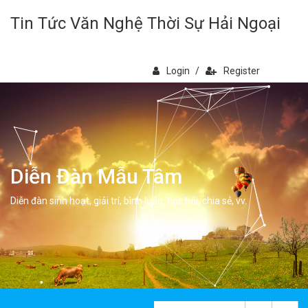
Tin Tức Văn Nghệ Thời Sự Hải Ngoại
Login
/
Register
Diễn Đàn Mẫu Tâm
Diễn đàn sinh hoạt, giải trí, bình luân, học hỏi, chia sẻ, vv.