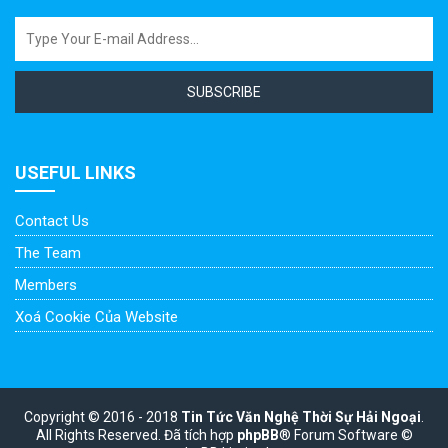
SUBSCRIBE
USEFUL LINKS
Contact Us
The Team
Members
Xoá Cookie Của Website
Copyright © 2016 - 2018
Tin Tức Văn Nghệ Thời Sự Hải Ngoại
.
All Rights Reserved.
Đã tích hợp
phpBB
® Forum Software ©