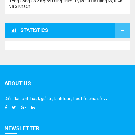
Tổng Cộng Có
2
Người Dùng Trực Tuyến :: 0 Đã Đăng Ký, 0 Ẩn
Và
2
Khách
STATISTICS
ABOUT US
Diễn đàn sinh hoạt, giải trí, bình luân, học hỏi, chia sẻ, vv.
NEWSLETTER