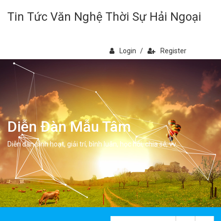
Tin Tức Văn Nghệ Thời Sự Hải Ngoại
Login
/
Register
Diễn Đàn Mẫu Tâm
Diễn đàn sinh hoạt, giải trí, bình luân, học hỏi, chia sẻ, vv.