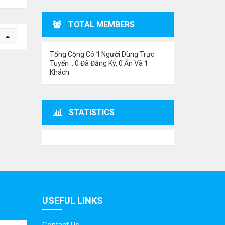
TOTAL MEMBERS
n
Tổng Cộng Có
1
Người Dùng Trực
Tuyến :: 0 Đã Đăng Ký, 0 Ẩn Và
1
Khách
STATISTICS
USEFUL LINKS
Contact Us