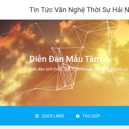
Tin Tức Văn Nghệ Thời Sự Hải 
Diễn Đàn Mẫu Tâm
Diễn đàn sinh hoạt, giải trí, bình luân, học hỏi, chia sẻ, vv.
QUICK LINKS
TRỢ GIÚP