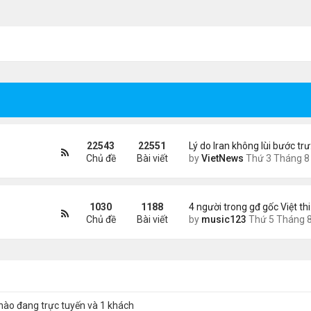
22543
22551
Lý do Iran không lùi bước tr
Chủ đề
Bài viết
by
VietNews
Thứ 3 Tháng 8 04, 2026 4:32
1030
1188
4 người trong gđ gốc Việt th
Chủ đề
Bài viết
by
music123
Thứ 5 Tháng 8 06, 2026 4:0
nào đang trực tuyến và 1 khách