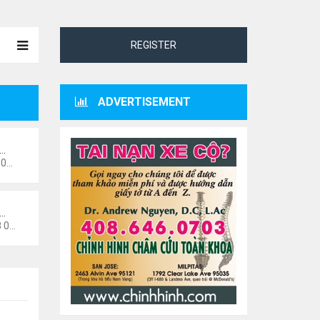
REGISTER
ADVERTISEMENT
ư…
 pm
i…
6 pm