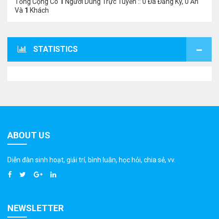
Tổng Cộng Có
1
Người Dùng Trực Tuyến :: 0 Đã Đăng Ký, 0 Ẩn
Và
1
Khách
STATISTICS
ABOUT US
Diễn đàn sinh hoạt, giải trí, bình luân, học hỏi, chia sẻ, vv.
NEWSLETTER