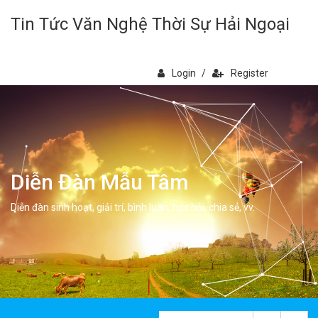
Tin Tức Văn Nghệ Thời Sự Hải Ngoại
Login
/
Register
Diễn Đàn Mẫu Tâm
Diễn đàn sinh hoạt, giải trí, bình luân, học hỏi, chia sẻ, vv.