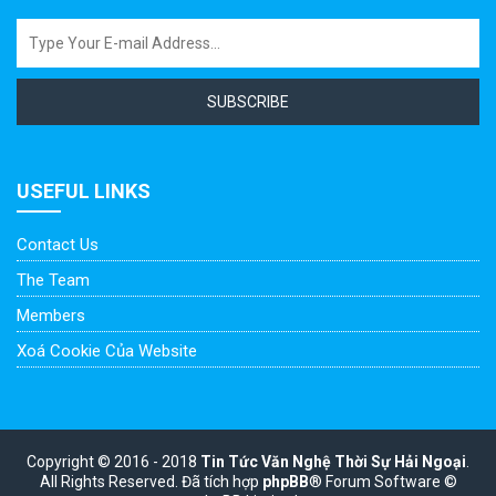
SUBSCRIBE
USEFUL LINKS
Contact Us
The Team
Members
Xoá Cookie Của Website
Copyright © 2016 - 2018
Tin Tức Văn Nghệ Thời Sự Hải Ngoại
.
All Rights Reserved.
Đã tích hợp
phpBB
® Forum Software ©