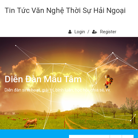
Tin Tức Văn Nghệ Thời Sự Hải Ngoại
Login
/
Register
Diễn Đàn Mẫu Tâm
Diễn đàn sinh hoạt, giải trí, bình luân, học hỏi, chia sẻ, vv.