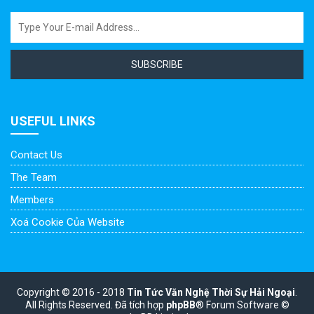
SUBSCRIBE
USEFUL LINKS
Contact Us
The Team
Members
Xoá Cookie Của Website
Copyright © 2016 - 2018
Tin Tức Văn Nghệ Thời Sự Hải Ngoại
.
All Rights Reserved.
Đã tích hợp
phpBB
® Forum Software ©