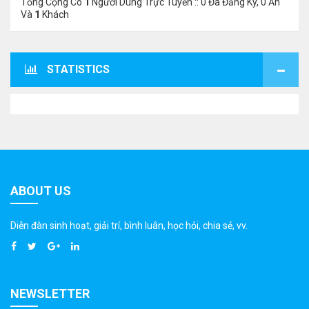
Tổng Cộng Có
1
Người Dùng Trực Tuyến :: 0 Đã Đăng Ký, 0 Ẩn
Và
1
Khách
STATISTICS
ABOUT US
Diễn đàn sinh hoạt, giải trí, bình luân, học hỏi, chia sẻ, vv.
NEWSLETTER