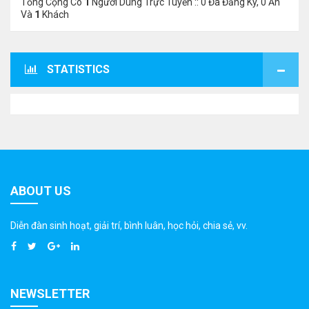
Tổng Cộng Có
1
Người Dùng Trực Tuyến :: 0 Đã Đăng Ký, 0 Ẩn
Và
1
Khách
STATISTICS
ABOUT US
Diễn đàn sinh hoạt, giải trí, bình luân, học hỏi, chia sẻ, vv.
NEWSLETTER