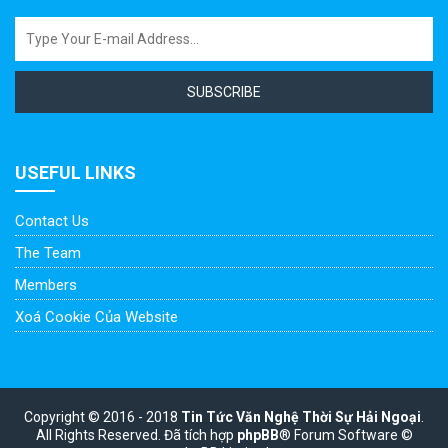
SUBSCRIBE
USEFUL LINKS
Contact Us
The Team
Members
Xoá Cookie Của Website
Copyright © 2016 - 2018
Tin Tức Văn Nghệ Thời Sự Hải Ngoại
.
All Rights Reserved.
Đã tích hợp
phpBB
® Forum Software ©