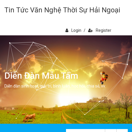
Tin Tức Văn Nghệ Thời Sự Hải Ngoại
Login
/
Register
Diễn Đàn Mẫu Tâm
Diễn đàn sinh hoạt, giải trí, bình luân, học hỏi, chia sẻ, vv.