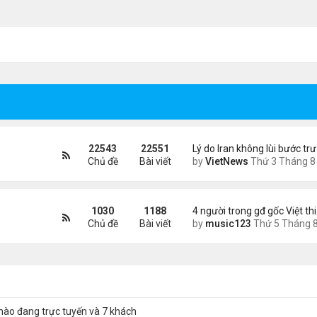
22543
22551
Lý do Iran không lùi bước tr
Chủ đề
Bài viết
by
VietNews
Thứ 3 Tháng 8 04, 2026 4:32
1030
1188
4 người trong gđ gốc Việt th
Chủ đề
Bài viết
by
music123
Thứ 5 Tháng 8 06, 2026 4:0
nào đang trực tuyến và 7 khách