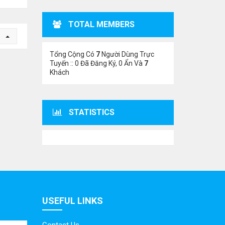
TOTAL MEMBERS
n
Tổng Cộng Có
7
Người Dùng Trực
Tuyến :: 0 Đã Đăng Ký, 0 Ẩn Và
7
Khách
STATISTICS
USEFUL LINKS
Contact Us