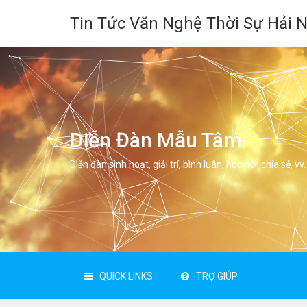
Tin Tức Văn Nghệ Thời Sự Hải 
Diễn Đàn Mẫu Tâm
Diễn đàn sinh hoạt, giải trí, bình luân, học hỏi, chia sẻ, vv.
QUICK LINKS
TRỢ GIÚP