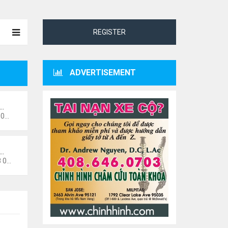
REGISTER
ADVERTISEMENT
ư…
 pm
i…
6 pm