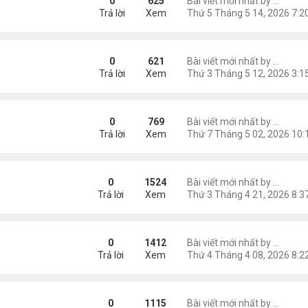
0
625
Bài viết mới nhất by
Nguyễn
Trả lời
Xem
0
621
Bài viết mới nhất by
Nguyễn
Trả lời
Xem
bát "Em Có Như Tôi"
0
769
Bài viết mới nhất by
Nguyễn
Trả lời
Xem
t "Nói Với Em - Nói Với Tôi "
0
1524
Bài viết mới nhất by
Nguyễn
Trả lời
Xem
 Bát: "Thơ Tim & Ảo Ảnh"
0
1412
Bài viết mới nhất by
Nguyễn
Trả lời
Xem
 Nỡ"
0
1115
Bài viết mới nhất by
Nguyễn