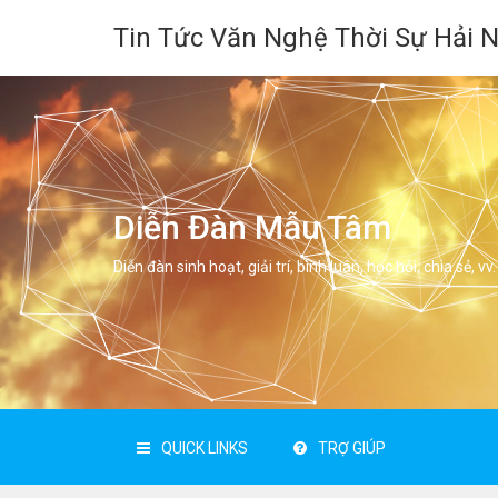
Tin Tức Văn Nghệ Thời Sự Hải 
Diễn Đàn Mẫu Tâm
Diễn đàn sinh hoạt, giải trí, bình luân, học hỏi, chia sẻ, vv.
QUICK LINKS
TRỢ GIÚP