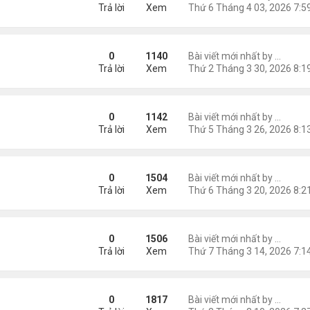
Trả lời
Xem
 Bát: Em Có Như Tôi
0
1140
Bài viết mới nhất by
Nguyễn
Trả lời
Xem
 Bát: Nỗi Nhớ Kéo Dài Khôn Nguôi
0
1142
Bài viết mới nhất by
Nguyễn
Trả lời
Xem
ủa Em"
0
1504
Bài viết mới nhất by
Nguyễn
Trả lời
Xem
gậm Ngùi Nỗi Nhớ Một Thời
0
1506
Bài viết mới nhất by
Nguyễn
Trả lời
Xem
iếng Tơ Lòng
0
1817
Bài viết mới nhất by
Nguyễn