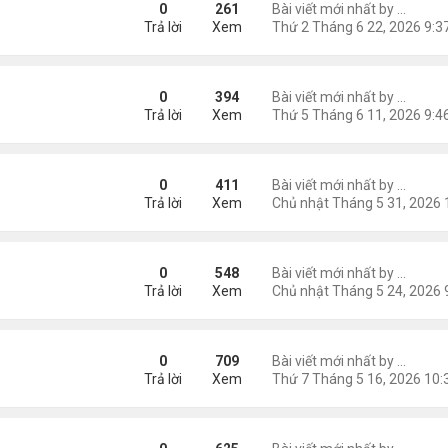
0
261
Bài viết mới nhất by
Nguyễn
Trả lời
Xem
 bát "Chập Chùng Hư Không" - Kiều Trang
0
394
Bài viết mới nhất by
Nguyễn
Trả lời
Xem
 bát "Chiếc Bóng Hoàng Hôn"
0
411
Bài viết mới nhất by
Nguyễn
Trả lời
Xem
 bát "Thổn Thức Tiếng Lòng"
0
548
Bài viết mới nhất by
Nguyễn
Trả lời
Xem
 Bát "Để Hồn Thơ Mãi Bóng Người Tôi Thương"
0
709
Bài viết mới nhất by
Nguyễn
Trả lời
Xem
bát "Em Đi Còn Ai Để Cho Tôi"