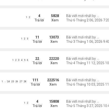
n mới, có nhạc nền không lời và chữ động theo nhịp thời gia
4
5828
Bài viết mới nhất by
Nguyễn
1
2
Trả lời
Xem
 Nga Thơ Nhạc (1)
11
13073
Bài viết mới nhất by
Nguyễn
1
2
3
Trả lời
Xem
 & Ngâm Thơ Nhạc
22
22220
Bài viết mới nhất by
Nguyễn
1
2
3
4
5
6
Trả lời
Xem
 & Đọc Thơ
111
222516
Bài viết mới nhất by
Nguyễn
…
1
24
25
26
27
28
Trả lời
Xem
e Nhạc Bằng Thơ
4
15808
Bài viết mới nhất by
Nguyễn
1
2
Trả lời
Xem