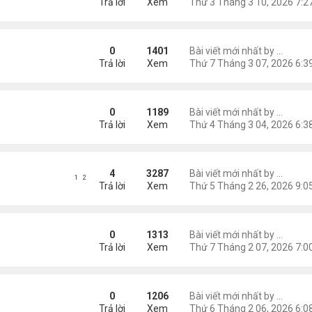
Trả lời
Xem
n Hãy Cho Tôi
0
1401
Bài viết mới nhất by
Nguyễn
Trả lời
Xem
hiếc Bóng Hoàng Hôn
0
1189
Bài viết mới nhất by
Nguyễn
Trả lời
Xem
)
4
3287
Bài viết mới nhất by
Nguyễn
1
2
Trả lời
Xem
át Của Nhất Lang (2)
0
1313
Bài viết mới nhất by
Nguyễn
Trả lời
Xem
0
1206
Bài viết mới nhất by
Nguyễn
Trả lời
Xem