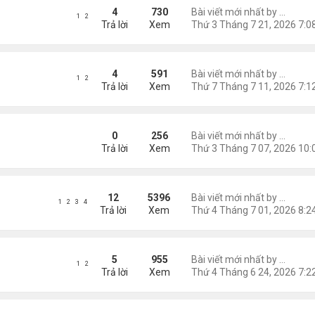
oogle)
4
730
Bài viết mới nhất by
Nguyễn
1
2
Trả lời
Xem
4
591
Bài viết mới nhất by
Nguyễn
1
2
Trả lời
Xem
 Bên Sương Lạnh"
0
256
Bài viết mới nhất by
Nguyễn
Trả lời
Xem
12
5396
Bài viết mới nhất by
Nguyễn
1
2
3
4
Trả lời
Xem
5
955
Bài viết mới nhất by
Nguyễn
1
2
Trả lời
Xem