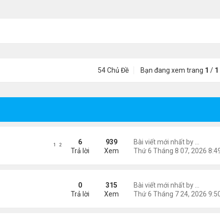
54 Chủ Đề
Bạn đang xem trang
1
/
1
õ Google: nhat lang thu quan
6
939
Bài viết mới nhất by
Nguyễn
1
2
Trả lời
Xem
ngâm bài thơ.
0
315
Bài viết mới nhất by
Nguyễn
Trả lời
Xem