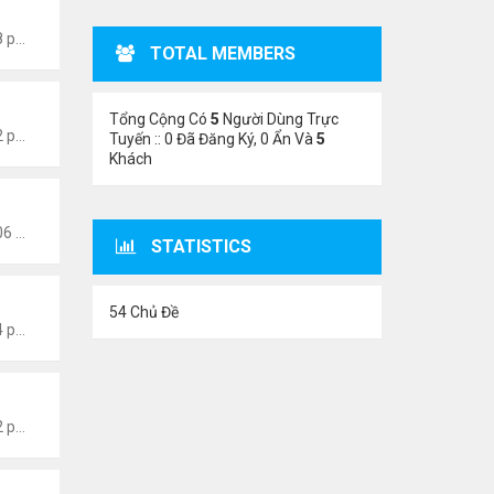
 Thành Sáng
Thứ 3 Tháng 7 21, 2026 7:08 pm
TOTAL MEMBERS
 Thành Sáng
Tổng Cộng Có
5
Người Dùng Trực
Thứ 7 Tháng 7 11, 2026 7:12 pm
Tuyến :: 0 Đã Đăng Ký, 0 Ẩn Và
5
Khách
 Thành Sáng
Thứ 3 Tháng 7 07, 2026 10:06 pm
STATISTICS
 Thành Sáng
54 Chủ Đề
Thứ 4 Tháng 7 01, 2026 8:24 pm
 Thành Sáng
Thứ 4 Tháng 6 24, 2026 7:22 pm