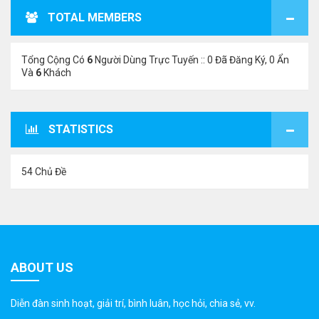
TOTAL MEMBERS
Tổng Cộng Có
6
Người Dùng Trực Tuyến :: 0 Đã Đăng Ký, 0 Ẩn
Và
6
Khách
STATISTICS
54 Chủ Đề
ABOUT US
Diễn đàn sinh hoạt, giải trí, bình luân, học hỏi, chia sẻ, vv.