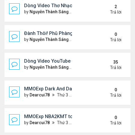
Dòng Video Thơ Nhạc Chọn Lọc
2
by
Nguyễn Thành Sáng
Thứ 4 Tháng 1 01, 2025 11:01
Trả lời
Đành Thôi! Phũ Phàng! &Video YouTube Ngâm Nga
0
by
Nguyễn Thành Sáng
Thứ 2 Tháng 12 30, 2024 10:4
Trả lời
Dòng Video YouTube ĐỌC THƠ & THƠ (2)
35
by
Nguyễn Thành Sáng
Thứ 3 Tháng 10 29, 2024 3:33
Trả lời
MMOExp Dark And Darker Use Silver Coins for Tr
0
by
Dearcui78
Thứ 3 Tháng 12 10, 2024 1:08 am
Trả lời
MMOExp NBA2KMT to the team’s success
0
by
Dearcui78
Thứ 3 Tháng 12 10, 2024 1:07 am
Trả lời