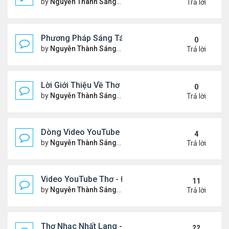
by
Nguyễn Thành Sáng
Thứ 3 Tháng 2 17, 2026 7:33 
Trả lời
Phương Pháp Sáng Tác Thơ Nhạc Lục Bát Của Nhấ
0
by
Nguyễn Thành Sáng
Thứ 7 Tháng 2 07, 2026 7:00 
Trả lời
Lời Giới Thiệu Về Thơ Nhạc Nhất Lang
0
by
Nguyễn Thành Sáng
Thứ 6 Tháng 2 06, 2026 6:08 
Trả lời
Dòng Video YouTube ngâm thơ phiên bản mới, có nh
4
by
Nguyễn Thành Sáng
Thứ 7 Tháng 1 24, 2026 8:26 
Trả lời
Video YouTube Thơ - Đọc Thơ & Ngâm Nga Thơ Nh
11
by
Nguyễn Thành Sáng
Thứ 2 Tháng 11 17, 2025 10:1
Trả lời
Thơ Nhạc Nhất Lang - Cảm Xúc - Đọc & Ngâm Th
22