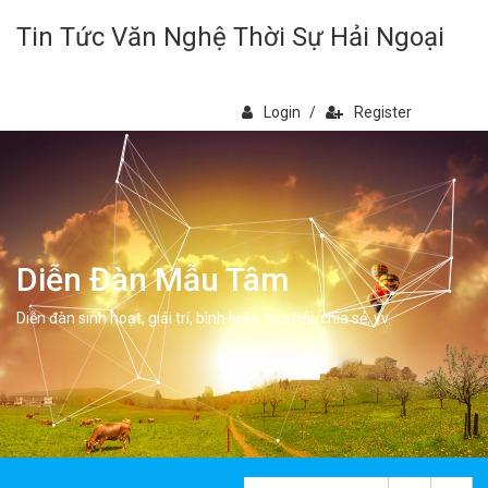
Tin Tức Văn Nghệ Thời Sự Hải Ngoại
Login
/
Register
Diễn Đàn Mẫu Tâm
Diễn đàn sinh hoạt, giải trí, bình luân, học hỏi, chia sẻ, vv.