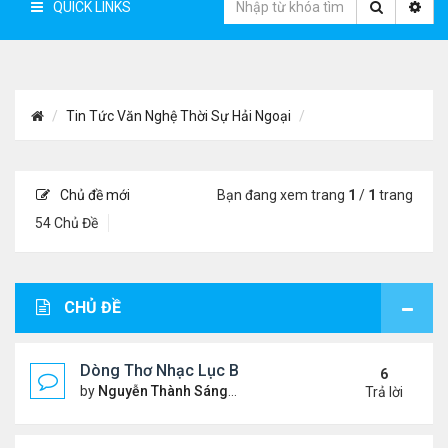
QUICK LINKS
Tin Tức Văn Nghệ Thời Sự Hải Ngoại
Chủ đề mới
Bạn đang xem trang
1
/
1
trang
54 Chủ Đề
CHỦ ĐỀ
Dòng Thơ Nhạc Lục Bát Trích Đoạn - Gõ Google: n
6
by
Nguyễn Thành Sáng
Thứ 5 Tháng 7 23, 2026 8:01 
Trả lời