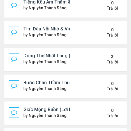
Tiếng Kêu Âm Thầm & Video YouTube Ngâm Nga B
0
by
Nguyễn Thành Sáng
Thứ 4 Tháng 2 12, 2025 7:59 
Trả lời
Tìm Đâu Nỗi Nhớ & Video YouTube Ngâm Nga Bài 
0
by
Nguyễn Thành Sáng
Chủ nhật Tháng 2 09, 2025 1:3
Trả lời
Dòng Thơ Nhất Lang (Nguyễn Thành Sáng) - 1
3
by
Nguyễn Thành Sáng
Thứ 7 Tháng 2 01, 2025 10:34
Trả lời
Bước Chân Thầm Thì (Video YouTube Ngâm Nga B
0
by
Nguyễn Thành Sáng
Thứ 5 Tháng 1 30, 2025 8:48 
Trả lời
Giấc Mộng Buồn (Lời Ngỏ & Video Ngâm Nga Thơ
0
by
Nguyễn Thành Sáng
Thứ 7 Tháng 1 25, 2025 7:52 
Trả lời