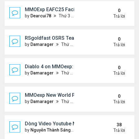
MMOExp EAFC25 Facilities Cards in Clubs
0
by
Dearcui78
Thứ 3 Tháng 12 10, 2024 1:05 am
Trả lời
RSgoldfast OSRS Team Ironman: A Thrilling Chall
0
by
Damarager
Thứ 4 Tháng 11 27, 2024 12:51 am
Trả lời
Diablo 4 on MMOexp: Will This New Feature Be the 
0
by
Damarager
Thứ 4 Tháng 11 27, 2024 12:51 am
Trả lời
MMOexp New World PC Update 1.1.0: What New a
0
by
Damarager
Thứ 4 Tháng 11 27, 2024 12:50 am
Trả lời
Dòng Video Youtube Ngâm Nga Thơ & Đọc Thơ
38
by
Nguyễn Thành Sáng
Thứ 3 Tháng 9 10, 2024 7:17 
Trả lời