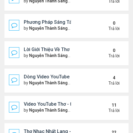
by
Nguyễn Thành Sáng
Thứ 3 Tháng 2 17, 2026 7:33 
Trả lời
Phương Pháp Sáng Tác Thơ Nhạc Lục Bát Của Nhấ
0
by
Nguyễn Thành Sáng
Thứ 7 Tháng 2 07, 2026 7:00 
Trả lời
Lời Giới Thiệu Về Thơ Nhạc Nhất Lang
0
by
Nguyễn Thành Sáng
Thứ 6 Tháng 2 06, 2026 6:08 
Trả lời
Dòng Video YouTube ngâm thơ phiên bản mới, có nh
4
by
Nguyễn Thành Sáng
Thứ 7 Tháng 1 24, 2026 8:26 
Trả lời
Video YouTube Thơ - Đọc Thơ & Ngâm Nga Thơ Nh
11
by
Nguyễn Thành Sáng
Thứ 2 Tháng 11 17, 2025 10:1
Trả lời
Thơ Nhạc Nhất Lang - Cảm Xúc - Đọc & Ngâm Th
22