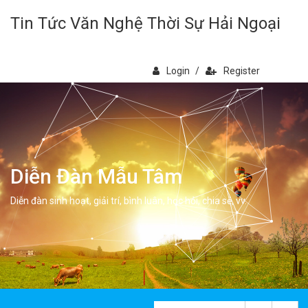
Tin Tức Văn Nghệ Thời Sự Hải Ngoại
Login
/
Register
Diễn Đàn Mẫu Tâm
Diễn đàn sinh hoạt, giải trí, bình luân, học hỏi, chia sẻ, vv.