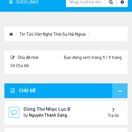
QUICK LINKS
Tin Tức Văn Nghệ Thời Sự Hải Ngoại
Chủ đề mới
Bạn đang xem trang
1
/
1
trang
54 Chủ Đề
CHỦ ĐỀ
Dòng Thơ Nhạc Lục Bát Trích Đoạn - Gõ Google: n
7
by
Nguyễn Thành Sáng
Thứ 5 Tháng 7 23, 2026 8:01 
Trả lời