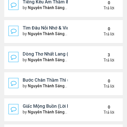
Tiếng Kêu Âm Thầm & Video YouTube Ngâm Nga B
0
by
Nguyễn Thành Sáng
Thứ 4 Tháng 2 12, 2025 7:59 
Trả lời
Tìm Đâu Nỗi Nhớ & Video YouTube Ngâm Nga Bài 
0
by
Nguyễn Thành Sáng
Chủ nhật Tháng 2 09, 2025 1:3
Trả lời
Dòng Thơ Nhất Lang (Nguyễn Thành Sáng) - 1
3
by
Nguyễn Thành Sáng
Thứ 7 Tháng 2 01, 2025 10:34
Trả lời
Bước Chân Thầm Thì (Video YouTube Ngâm Nga B
0
by
Nguyễn Thành Sáng
Thứ 5 Tháng 1 30, 2025 8:48 
Trả lời
Giấc Mộng Buồn (Lời Ngỏ & Video Ngâm Nga Thơ
0
by
Nguyễn Thành Sáng
Thứ 7 Tháng 1 25, 2025 7:52 
Trả lời