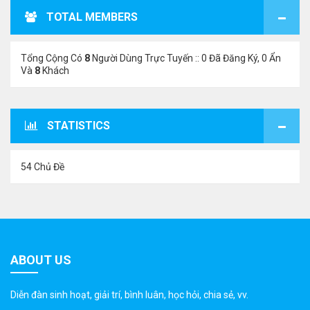
TOTAL MEMBERS
Tổng Cộng Có
8
Người Dùng Trực Tuyến :: 0 Đã Đăng Ký, 0 Ẩn
Và
8
Khách
STATISTICS
54 Chủ Đề
ABOUT US
Diễn đàn sinh hoạt, giải trí, bình luân, học hỏi, chia sẻ, vv.