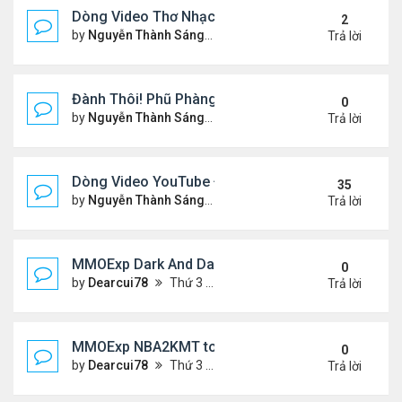
Dòng Video Thơ Nhạc Chọn Lọc
2
by
Nguyễn Thành Sáng
Thứ 4 Tháng 1 01, 2025 11:01
Trả lời
Đành Thôi! Phũ Phàng! &Video YouTube Ngâm Nga
0
by
Nguyễn Thành Sáng
Thứ 2 Tháng 12 30, 2024 10:4
Trả lời
Dòng Video YouTube ĐỌC THƠ & THƠ (2)
35
by
Nguyễn Thành Sáng
Thứ 3 Tháng 10 29, 2024 3:33
Trả lời
MMOExp Dark And Darker Use Silver Coins for Tr
0
by
Dearcui78
Thứ 3 Tháng 12 10, 2024 1:08 am
Trả lời
MMOExp NBA2KMT to the team’s success
0
by
Dearcui78
Thứ 3 Tháng 12 10, 2024 1:07 am
Trả lời