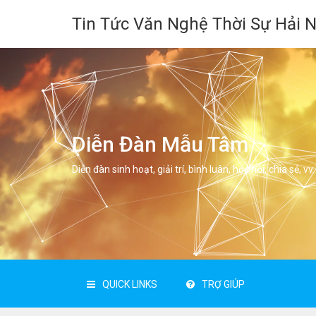
Tin Tức Văn Nghệ Thời Sự Hải 
Diễn Đàn Mẫu Tâm
Diễn đàn sinh hoạt, giải trí, bình luân, học hỏi, chia sẻ, vv.
QUICK LINKS
TRỢ GIÚP