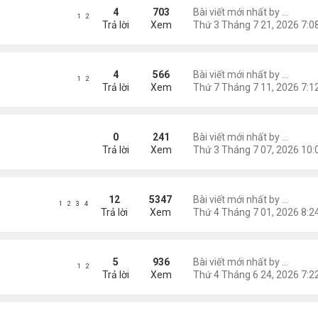
oogle)
4
703
Bài viết mới nhất by
Nguyễn
1
2
Trả lời
Xem
4
566
Bài viết mới nhất by
Nguyễn
1
2
Trả lời
Xem
 Bên Sương Lạnh"
0
241
Bài viết mới nhất by
Nguyễn
Trả lời
Xem
12
5347
Bài viết mới nhất by
Nguyễn
1
2
3
4
Trả lời
Xem
5
936
Bài viết mới nhất by
Nguyễn
1
2
Trả lời
Xem