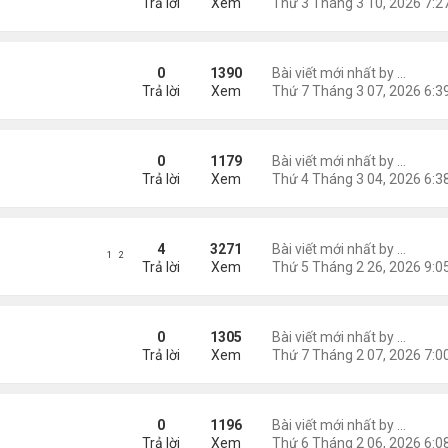
Trả lời
Xem
n Hãy Cho Tôi
0
1390
Bài viết mới nhất by
Nguyễn
Trả lời
Xem
hiếc Bóng Hoàng Hôn
0
1179
Bài viết mới nhất by
Nguyễn
Trả lời
Xem
)
4
3271
Bài viết mới nhất by
Nguyễn
1
2
Trả lời
Xem
át Của Nhất Lang (2)
0
1305
Bài viết mới nhất by
Nguyễn
Trả lời
Xem
0
1196
Bài viết mới nhất by
Nguyễn
Trả lời
Xem