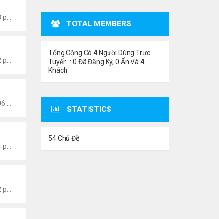
 Thành Sáng
Thứ 3 Tháng 7 21, 2026 7:08 pm
TOTAL MEMBERS
 Thành Sáng
Tổng Cộng Có
4
Người Dùng Trực
Thứ 7 Tháng 7 11, 2026 7:12 pm
Tuyến :: 0 Đã Đăng Ký, 0 Ẩn Và
4
Khách
 Thành Sáng
Thứ 3 Tháng 7 07, 2026 10:06 pm
STATISTICS
 Thành Sáng
54 Chủ Đề
Thứ 4 Tháng 7 01, 2026 8:24 pm
 Thành Sáng
Thứ 4 Tháng 6 24, 2026 7:22 pm