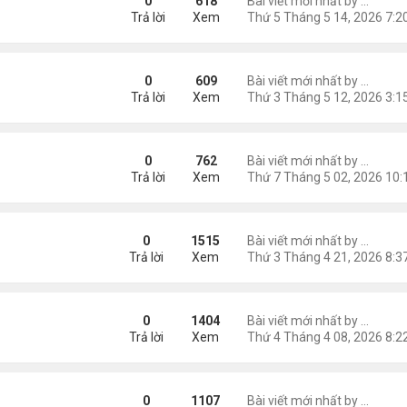
0
618
Bài viết mới nhất by
Nguyễn
Trả lời
Xem
0
609
Bài viết mới nhất by
Nguyễn
Trả lời
Xem
bát "Em Có Như Tôi"
0
762
Bài viết mới nhất by
Nguyễn
Trả lời
Xem
t "Nói Với Em - Nói Với Tôi "
0
1515
Bài viết mới nhất by
Nguyễn
Trả lời
Xem
 Bát: "Thơ Tim & Ảo Ảnh"
0
1404
Bài viết mới nhất by
Nguyễn
Trả lời
Xem
 Nỡ"
0
1107
Bài viết mới nhất by
Nguyễn