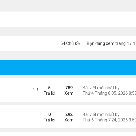
54 Chủ Đề
Bạn đang xem trang
1
/
1
õ Google: nhat lang thu quan
5
789
Bài viết mới nhất by
Nguyễn
1
2
Trả lời
Xem
ngâm bài thơ.
0
292
Bài viết mới nhất by
Nguyễn
Trả lời
Xem