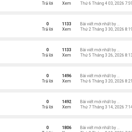
Trả lời
Xem
 Bát: Em Có Như Tôi
0
1133
Bài viết mới nhất by
Nguyễn
Trả lời
Xem
 Bát: Nỗi Nhớ Kéo Dài Khôn Nguôi
0
1133
Bài viết mới nhất by
Nguyễn
Trả lời
Xem
ủa Em"
0
1496
Bài viết mới nhất by
Nguyễn
Trả lời
Xem
gậm Ngùi Nỗi Nhớ Một Thời
0
1492
Bài viết mới nhất by
Nguyễn
Trả lời
Xem
iếng Tơ Lòng
0
1806
Bài viết mới nhất by
Nguyễn