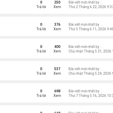
0
250
Bài viết mới nhất by
Nguyễn
Trả lời
Xem
 bát "Chập Chùng Hư Không" - Kiều Trang
0
376
Bài viết mới nhất by
Nguyễn
Trả lời
Xem
 bát "Chiếc Bóng Hoàng Hôn"
0
400
Bài viết mới nhất by
Nguyễn
Trả lời
Xem
 bát "Thổn Thức Tiếng Lòng"
0
537
Bài viết mới nhất by
Nguyễn
Trả lời
Xem
 Bát "Để Hồn Thơ Mãi Bóng Người Tôi Thương"
0
698
Bài viết mới nhất by
Nguyễn
Trả lời
Xem
bát "Em Đi Còn Ai Để Cho Tôi"