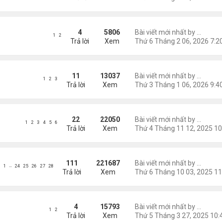
n mới, có nhạc nền không lời và chữ động theo nhịp thời gia
4
5806
Bài viết mới nhất by
Nguyễn
1
2
Trả lời
Xem
 Nga Thơ Nhạc (1)
11
13037
Bài viết mới nhất by
Nguyễn
1
2
3
Trả lời
Xem
 & Ngâm Thơ Nhạc
22
22050
Bài viết mới nhất by
Nguyễn
1
2
3
4
5
6
Trả lời
Xem
 & Đọc Thơ
111
221687
Bài viết mới nhất by
Nguyễn
…
1
24
25
26
27
28
Trả lời
Xem
e Nhạc Bằng Thơ
4
15793
Bài viết mới nhất by
Nguyễn
1
2
Trả lời
Xem