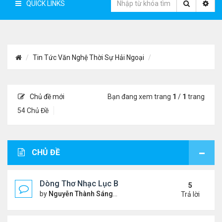
QUICK LINKS
Tin Tức Văn Nghệ Thời Sự Hải Ngoại
Chủ đề mới
Bạn đang xem trang
1
/
1
trang
54 Chủ Đề
CHỦ ĐỀ
Dòng Thơ Nhạc Lục Bát Trích Đoạn - Gõ Google: n
5
by
Nguyễn Thành Sáng
Thứ 5 Tháng 7 23, 2026 8:01 
Trả lời