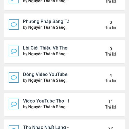
by
Nguyễn Thành Sáng
Thứ 3 Tháng 2 17, 2026 7:33 
Trả lời
Phương Pháp Sáng Tác Thơ Nhạc Lục Bát Của Nhấ
0
by
Nguyễn Thành Sáng
Thứ 7 Tháng 2 07, 2026 7:00 
Trả lời
Lời Giới Thiệu Về Thơ Nhạc Nhất Lang
0
by
Nguyễn Thành Sáng
Thứ 6 Tháng 2 06, 2026 6:08 
Trả lời
Dòng Video YouTube ngâm thơ phiên bản mới, có nh
4
by
Nguyễn Thành Sáng
Thứ 7 Tháng 1 24, 2026 8:26 
Trả lời
Video YouTube Thơ - Đọc Thơ & Ngâm Nga Thơ Nh
11
by
Nguyễn Thành Sáng
Thứ 2 Tháng 11 17, 2025 10:1
Trả lời
Thơ Nhạc Nhất Lang - Cảm Xúc - Đọc & Ngâm Th
22