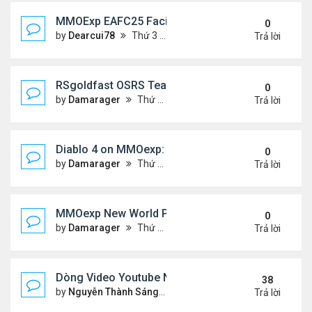
MMOExp EAFC25 Facilities Cards in Clubs
0
by
Dearcui78
Thứ 3 Tháng 12 10, 2024 1:05 am
Trả lời
RSgoldfast OSRS Team Ironman: A Thrilling Chall
0
by
Damarager
Thứ 4 Tháng 11 27, 2024 12:51 am
Trả lời
Diablo 4 on MMOexp: Will This New Feature Be the 
0
by
Damarager
Thứ 4 Tháng 11 27, 2024 12:51 am
Trả lời
MMOexp New World PC Update 1.1.0: What New a
0
by
Damarager
Thứ 4 Tháng 11 27, 2024 12:50 am
Trả lời
Dòng Video Youtube Ngâm Nga Thơ & Đọc Thơ
38
by
Nguyễn Thành Sáng
Thứ 3 Tháng 9 10, 2024 7:17 
Trả lời