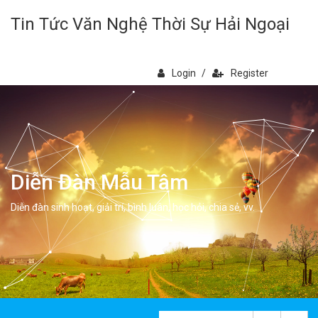
Tin Tức Văn Nghệ Thời Sự Hải Ngoại
Login
/
Register
Diễn Đàn Mẫu Tâm
Diễn đàn sinh hoạt, giải trí, bình luân, học hỏi, chia sẻ, vv.