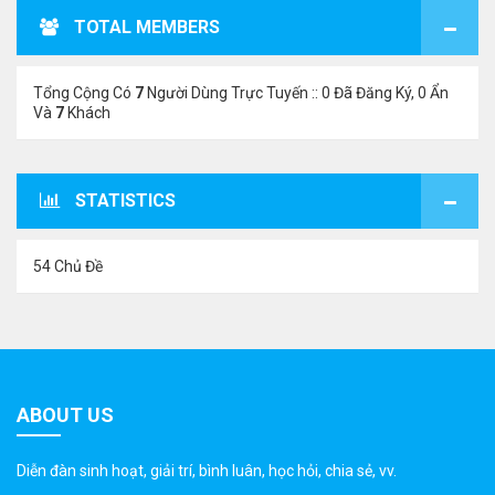
TOTAL MEMBERS
Tổng Cộng Có
7
Người Dùng Trực Tuyến :: 0 Đã Đăng Ký, 0 Ẩn
Và
7
Khách
STATISTICS
54 Chủ Đề
ABOUT US
Diễn đàn sinh hoạt, giải trí, bình luân, học hỏi, chia sẻ, vv.