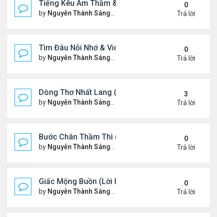
Tiếng Kêu Âm Thầm & Video YouTube Ngâm Nga B
0
by
Nguyễn Thành Sáng
Thứ 4 Tháng 2 12, 2025 7:59 
Trả lời
Tìm Đâu Nỗi Nhớ & Video YouTube Ngâm Nga Bài 
0
by
Nguyễn Thành Sáng
Chủ nhật Tháng 2 09, 2025 1:3
Trả lời
Dòng Thơ Nhất Lang (Nguyễn Thành Sáng) - 1
3
by
Nguyễn Thành Sáng
Thứ 7 Tháng 2 01, 2025 10:34
Trả lời
Bước Chân Thầm Thì (Video YouTube Ngâm Nga B
0
by
Nguyễn Thành Sáng
Thứ 5 Tháng 1 30, 2025 8:48 
Trả lời
Giấc Mộng Buồn (Lời Ngỏ & Video Ngâm Nga Thơ
0
by
Nguyễn Thành Sáng
Thứ 7 Tháng 1 25, 2025 7:52 
Trả lời