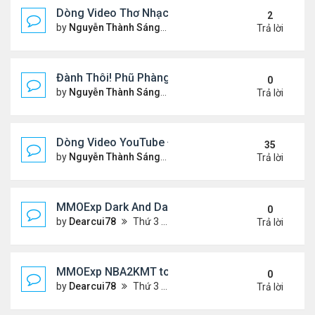
Dòng Video Thơ Nhạc Chọn Lọc
2
by
Nguyễn Thành Sáng
Thứ 4 Tháng 1 01, 2025 11:01
Trả lời
Đành Thôi! Phũ Phàng! &Video YouTube Ngâm Nga
0
by
Nguyễn Thành Sáng
Thứ 2 Tháng 12 30, 2024 10:4
Trả lời
Dòng Video YouTube ĐỌC THƠ & THƠ (2)
35
by
Nguyễn Thành Sáng
Thứ 3 Tháng 10 29, 2024 3:33
Trả lời
MMOExp Dark And Darker Use Silver Coins for Tr
0
by
Dearcui78
Thứ 3 Tháng 12 10, 2024 1:08 am
Trả lời
MMOExp NBA2KMT to the team’s success
0
by
Dearcui78
Thứ 3 Tháng 12 10, 2024 1:07 am
Trả lời