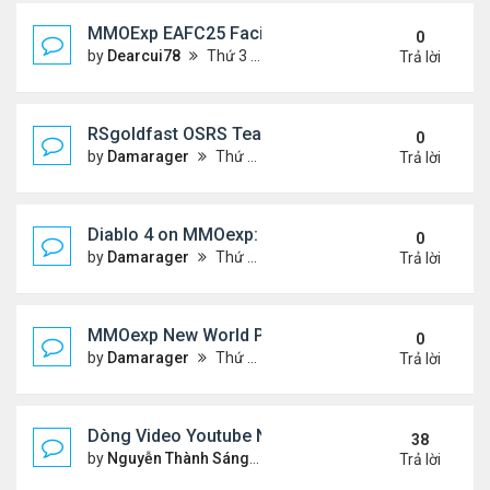
MMOExp EAFC25 Facilities Cards in Clubs
0
by
Dearcui78
Thứ 3 Tháng 12 10, 2024 1:05 am
Trả lời
RSgoldfast OSRS Team Ironman: A Thrilling Chall
0
by
Damarager
Thứ 4 Tháng 11 27, 2024 12:51 am
Trả lời
Diablo 4 on MMOexp: Will This New Feature Be the 
0
by
Damarager
Thứ 4 Tháng 11 27, 2024 12:51 am
Trả lời
MMOexp New World PC Update 1.1.0: What New a
0
by
Damarager
Thứ 4 Tháng 11 27, 2024 12:50 am
Trả lời
Dòng Video Youtube Ngâm Nga Thơ & Đọc Thơ
38
by
Nguyễn Thành Sáng
Thứ 3 Tháng 9 10, 2024 7:17 
Trả lời