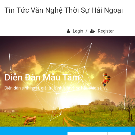
Tin Tức Văn Nghệ Thời Sự Hải Ngoại
Login
/
Register
Diễn Đàn Mẫu Tâm
Diễn đàn sinh hoạt, giải trí, bình luân, học hỏi, chia sẻ, vv.