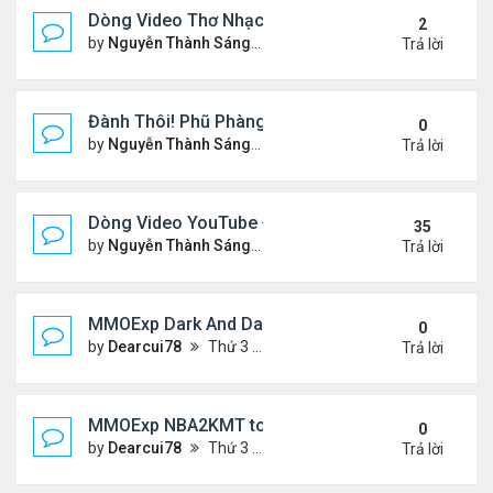
Dòng Video Thơ Nhạc Chọn Lọc
2
by
Nguyễn Thành Sáng
Thứ 4 Tháng 1 01, 2025 11:01
Trả lời
Đành Thôi! Phũ Phàng! &Video YouTube Ngâm Nga
0
by
Nguyễn Thành Sáng
Thứ 2 Tháng 12 30, 2024 10:4
Trả lời
Dòng Video YouTube ĐỌC THƠ & THƠ (2)
35
by
Nguyễn Thành Sáng
Thứ 3 Tháng 10 29, 2024 3:33
Trả lời
MMOExp Dark And Darker Use Silver Coins for Tr
0
by
Dearcui78
Thứ 3 Tháng 12 10, 2024 1:08 am
Trả lời
MMOExp NBA2KMT to the team’s success
0
by
Dearcui78
Thứ 3 Tháng 12 10, 2024 1:07 am
Trả lời