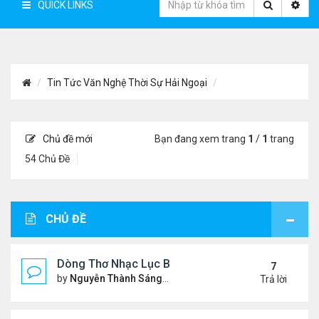
QUICK LINKS
Tin Tức Văn Nghệ Thời Sự Hải Ngoại
Chủ đề mới
Bạn đang xem trang
1
/
1
trang
54 Chủ Đề
CHỦ ĐỀ
Dòng Thơ Nhạc Lục Bát Trích Đoạn - Gõ Google: n
7
by
Nguyễn Thành Sáng
Thứ 5 Tháng 7 23, 2026 8:01 
Trả lời