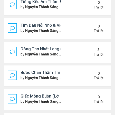
Tiếng Kêu Âm Thầm & Video YouTube Ngâm Nga B
0
by
Nguyễn Thành Sáng
Thứ 4 Tháng 2 12, 2025 7:59 
Trả lời
Tìm Đâu Nỗi Nhớ & Video YouTube Ngâm Nga Bài 
0
by
Nguyễn Thành Sáng
Chủ nhật Tháng 2 09, 2025 1:3
Trả lời
Dòng Thơ Nhất Lang (Nguyễn Thành Sáng) - 1
3
by
Nguyễn Thành Sáng
Thứ 7 Tháng 2 01, 2025 10:34
Trả lời
Bước Chân Thầm Thì (Video YouTube Ngâm Nga B
0
by
Nguyễn Thành Sáng
Thứ 5 Tháng 1 30, 2025 8:48 
Trả lời
Giấc Mộng Buồn (Lời Ngỏ & Video Ngâm Nga Thơ
0
by
Nguyễn Thành Sáng
Thứ 7 Tháng 1 25, 2025 7:52 
Trả lời