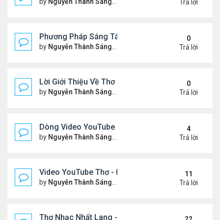
by
Nguyễn Thành Sáng
Thứ 3 Tháng 2 17, 2026 7:33 
Trả lời
Phương Pháp Sáng Tác Thơ Nhạc Lục Bát Của Nhấ
0
by
Nguyễn Thành Sáng
Thứ 7 Tháng 2 07, 2026 7:00 
Trả lời
Lời Giới Thiệu Về Thơ Nhạc Nhất Lang
0
by
Nguyễn Thành Sáng
Thứ 6 Tháng 2 06, 2026 6:08 
Trả lời
Dòng Video YouTube ngâm thơ phiên bản mới, có nh
4
by
Nguyễn Thành Sáng
Thứ 7 Tháng 1 24, 2026 8:26 
Trả lời
Video YouTube Thơ - Đọc Thơ & Ngâm Nga Thơ Nh
11
by
Nguyễn Thành Sáng
Thứ 2 Tháng 11 17, 2025 10:1
Trả lời
Thơ Nhạc Nhất Lang - Cảm Xúc - Đọc & Ngâm Th
22