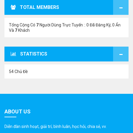
TOTAL MEMBERS
Tổng Cộng Có
7
Người Dùng Trực Tuyến :: 0 Đã Đăng Ký, 0 Ẩn
Và
7
Khách
STATISTICS
54 Chủ Đề
ABOUT US
Diễn đàn sinh hoạt, giải trí, bình luân, học hỏi, chia sẻ, vv.