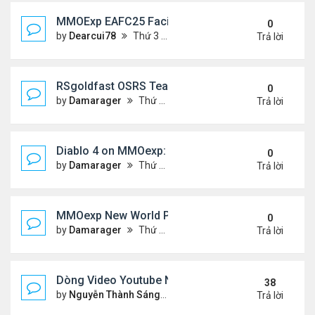
MMOExp EAFC25 Facilities Cards in Clubs
0
by
Dearcui78
Thứ 3 Tháng 12 10, 2024 1:05 am
Trả lời
RSgoldfast OSRS Team Ironman: A Thrilling Chall
0
by
Damarager
Thứ 4 Tháng 11 27, 2024 12:51 am
Trả lời
Diablo 4 on MMOexp: Will This New Feature Be the 
0
by
Damarager
Thứ 4 Tháng 11 27, 2024 12:51 am
Trả lời
MMOexp New World PC Update 1.1.0: What New a
0
by
Damarager
Thứ 4 Tháng 11 27, 2024 12:50 am
Trả lời
Dòng Video Youtube Ngâm Nga Thơ & Đọc Thơ
38
by
Nguyễn Thành Sáng
Thứ 3 Tháng 9 10, 2024 7:17 
Trả lời