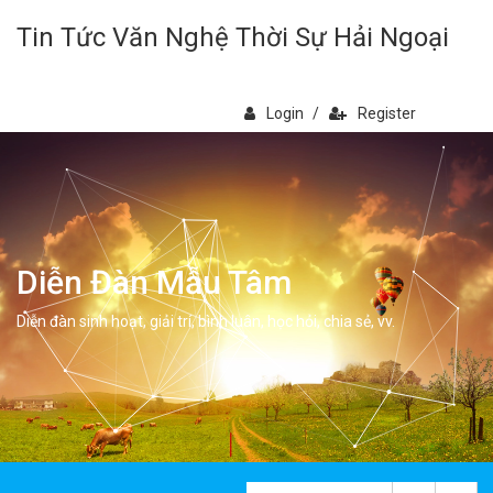
Tin Tức Văn Nghệ Thời Sự Hải Ngoại
Login
/
Register
Diễn Đàn Mẫu Tâm
Diễn đàn sinh hoạt, giải trí, bình luân, học hỏi, chia sẻ, vv.