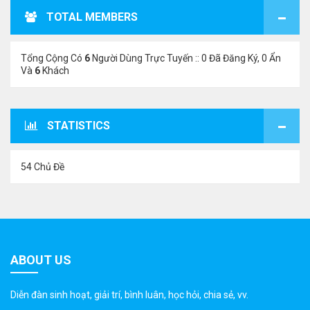
TOTAL MEMBERS
Tổng Cộng Có
6
Người Dùng Trực Tuyến :: 0 Đã Đăng Ký, 0 Ẩn
Và
6
Khách
STATISTICS
54 Chủ Đề
ABOUT US
Diễn đàn sinh hoạt, giải trí, bình luân, học hỏi, chia sẻ, vv.