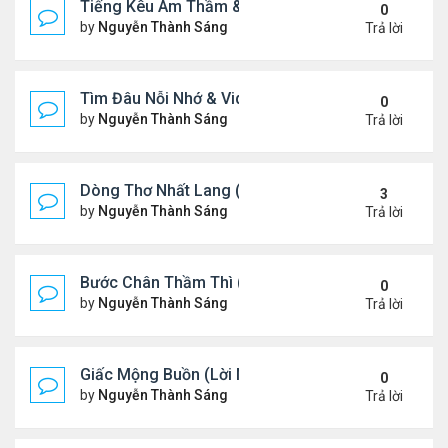
Tiếng Kêu Âm Thầm & Video YouTube Ngâm Nga B
0
by
Nguyễn Thành Sáng
Thứ 4 Tháng 2 12, 2025 7:59 
Trả lời
Tìm Đâu Nỗi Nhớ & Video YouTube Ngâm Nga Bài 
0
by
Nguyễn Thành Sáng
Chủ nhật Tháng 2 09, 2025 1:3
Trả lời
Dòng Thơ Nhất Lang (Nguyễn Thành Sáng) - 1
3
by
Nguyễn Thành Sáng
Thứ 7 Tháng 2 01, 2025 10:34
Trả lời
Bước Chân Thầm Thì (Video YouTube Ngâm Nga B
0
by
Nguyễn Thành Sáng
Thứ 5 Tháng 1 30, 2025 8:48 
Trả lời
Giấc Mộng Buồn (Lời Ngỏ & Video Ngâm Nga Thơ
0
by
Nguyễn Thành Sáng
Thứ 7 Tháng 1 25, 2025 7:52 
Trả lời