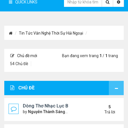
QUICK LINKS
Tin Tức Văn Nghệ Thời Sự Hải Ngoại
Chủ đề mới
Bạn đang xem trang
1
/
1
trang
54 Chủ Đề
CHỦ ĐỀ
Dòng Thơ Nhạc Lục Bát Trích Đoạn - Gõ Google: n
5
by
Nguyễn Thành Sáng
Thứ 5 Tháng 7 23, 2026 8:01 
Trả lời