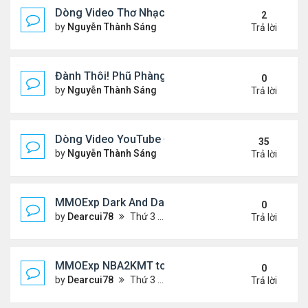
Dòng Video Thơ Nhạc Chọn Lọc
2
by
Nguyễn Thành Sáng
Thứ 4 Tháng 1 01, 2025 11:01
Trả lời
Đành Thôi! Phũ Phàng! &Video YouTube Ngâm Nga
0
by
Nguyễn Thành Sáng
Thứ 2 Tháng 12 30, 2024 10:4
Trả lời
Dòng Video YouTube ĐỌC THƠ & THƠ (2)
35
by
Nguyễn Thành Sáng
Thứ 3 Tháng 10 29, 2024 3:33
Trả lời
MMOExp Dark And Darker Use Silver Coins for Tr
0
by
Dearcui78
Thứ 3 Tháng 12 10, 2024 1:08 am
Trả lời
MMOExp NBA2KMT to the team’s success
0
by
Dearcui78
Thứ 3 Tháng 12 10, 2024 1:07 am
Trả lời