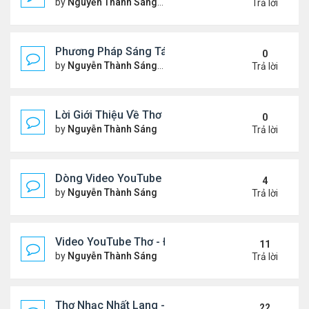
by
Nguyễn Thành Sáng
Thứ 3 Tháng 2 17, 2026 7:33 
Trả lời
Phương Pháp Sáng Tác Thơ Nhạc Lục Bát Của Nhấ
0
by
Nguyễn Thành Sáng
Thứ 7 Tháng 2 07, 2026 7:00 
Trả lời
Lời Giới Thiệu Về Thơ Nhạc Nhất Lang
0
by
Nguyễn Thành Sáng
Thứ 6 Tháng 2 06, 2026 6:08 
Trả lời
Dòng Video YouTube ngâm thơ phiên bản mới, có nh
4
by
Nguyễn Thành Sáng
Thứ 7 Tháng 1 24, 2026 8:26 
Trả lời
Video YouTube Thơ - Đọc Thơ & Ngâm Nga Thơ Nh
11
by
Nguyễn Thành Sáng
Thứ 2 Tháng 11 17, 2025 10:1
Trả lời
Thơ Nhạc Nhất Lang - Cảm Xúc - Đọc & Ngâm Th
22