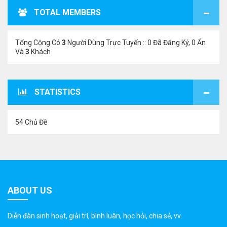
TOTAL MEMBERS
Tổng Cộng Có
3
Người Dùng Trực Tuyến :: 0 Đã Đăng Ký, 0 Ẩn
Và
3
Khách
STATISTICS
54 Chủ Đề
ABOUT US
Diễn đàn sinh hoạt, giải trí, bình luân, học hỏi, chia sẻ, vv.