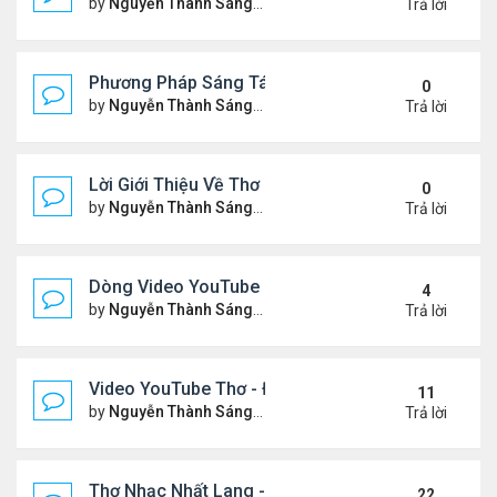
by
Nguyễn Thành Sáng
Thứ 3 Tháng 2 17, 2026 7:33 
Trả lời
Phương Pháp Sáng Tác Thơ Nhạc Lục Bát Của Nhấ
0
by
Nguyễn Thành Sáng
Thứ 7 Tháng 2 07, 2026 7:00 
Trả lời
Lời Giới Thiệu Về Thơ Nhạc Nhất Lang
0
by
Nguyễn Thành Sáng
Thứ 6 Tháng 2 06, 2026 6:08 
Trả lời
Dòng Video YouTube ngâm thơ phiên bản mới, có nh
4
by
Nguyễn Thành Sáng
Thứ 7 Tháng 1 24, 2026 8:26 
Trả lời
Video YouTube Thơ - Đọc Thơ & Ngâm Nga Thơ Nh
11
by
Nguyễn Thành Sáng
Thứ 2 Tháng 11 17, 2025 10:1
Trả lời
Thơ Nhạc Nhất Lang - Cảm Xúc - Đọc & Ngâm Th
22