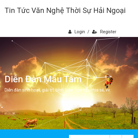
Tin Tức Văn Nghệ Thời Sự Hải Ngoại
Login
/
Register
Diễn Đàn Mẫu Tâm
Diễn đàn sinh hoạt, giải trí, bình luân, học hỏi, chia sẻ, vv.