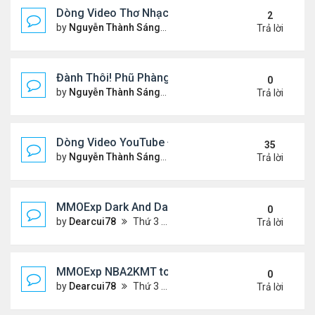
Dòng Video Thơ Nhạc Chọn Lọc
2
by
Nguyễn Thành Sáng
Thứ 4 Tháng 1 01, 2025 11:01
Trả lời
Đành Thôi! Phũ Phàng! &Video YouTube Ngâm Nga
0
by
Nguyễn Thành Sáng
Thứ 2 Tháng 12 30, 2024 10:4
Trả lời
Dòng Video YouTube ĐỌC THƠ & THƠ (2)
35
by
Nguyễn Thành Sáng
Thứ 3 Tháng 10 29, 2024 3:33
Trả lời
MMOExp Dark And Darker Use Silver Coins for Tr
0
by
Dearcui78
Thứ 3 Tháng 12 10, 2024 1:08 am
Trả lời
MMOExp NBA2KMT to the team’s success
0
by
Dearcui78
Thứ 3 Tháng 12 10, 2024 1:07 am
Trả lời