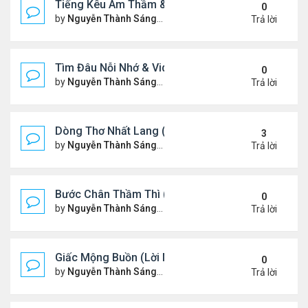
Tiếng Kêu Âm Thầm & Video YouTube Ngâm Nga B
0
by
Nguyễn Thành Sáng
Thứ 4 Tháng 2 12, 2025 7:59 
Trả lời
Tìm Đâu Nỗi Nhớ & Video YouTube Ngâm Nga Bài 
0
by
Nguyễn Thành Sáng
Chủ nhật Tháng 2 09, 2025 1:3
Trả lời
Dòng Thơ Nhất Lang (Nguyễn Thành Sáng) - 1
3
by
Nguyễn Thành Sáng
Thứ 7 Tháng 2 01, 2025 10:34
Trả lời
Bước Chân Thầm Thì (Video YouTube Ngâm Nga B
0
by
Nguyễn Thành Sáng
Thứ 5 Tháng 1 30, 2025 8:48 
Trả lời
Giấc Mộng Buồn (Lời Ngỏ & Video Ngâm Nga Thơ
0
by
Nguyễn Thành Sáng
Thứ 7 Tháng 1 25, 2025 7:52 
Trả lời