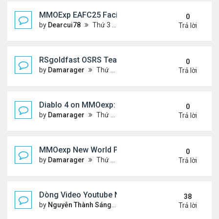
MMOExp EAFC25 Facilities Cards in Clubs
0
by
Dearcui78
Thứ 3 Tháng 12 10, 2024 1:05 am
Trả lời
RSgoldfast OSRS Team Ironman: A Thrilling Chall
0
by
Damarager
Thứ 4 Tháng 11 27, 2024 12:51 am
Trả lời
Diablo 4 on MMOexp: Will This New Feature Be the 
0
by
Damarager
Thứ 4 Tháng 11 27, 2024 12:51 am
Trả lời
MMOexp New World PC Update 1.1.0: What New a
0
by
Damarager
Thứ 4 Tháng 11 27, 2024 12:50 am
Trả lời
Dòng Video Youtube Ngâm Nga Thơ & Đọc Thơ
38
by
Nguyễn Thành Sáng
Thứ 3 Tháng 9 10, 2024 7:17 
Trả lời