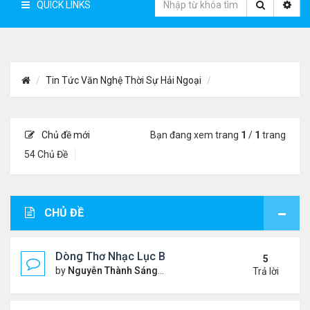
QUICK LINKS
Tin Tức Văn Nghệ Thời Sự Hải Ngoại
Chủ đề mới
Bạn đang xem trang
1
/
1
trang
54 Chủ Đề
CHỦ ĐỀ
Dòng Thơ Nhạc Lục Bát Trích Đoạn - Gõ Google: n
5
by
Nguyễn Thành Sáng
Thứ 5 Tháng 7 23, 2026 8:01 
Trả lời