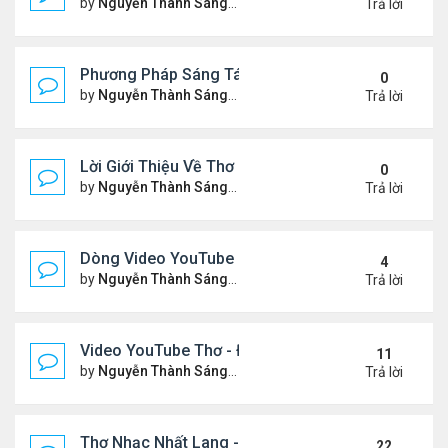
by
Nguyễn Thành Sáng
Thứ 3 Tháng 2 17, 2026 7:33 
Trả lời
Phương Pháp Sáng Tác Thơ Nhạc Lục Bát Của Nhấ
0
by
Nguyễn Thành Sáng
Thứ 7 Tháng 2 07, 2026 7:00 
Trả lời
Lời Giới Thiệu Về Thơ Nhạc Nhất Lang
0
by
Nguyễn Thành Sáng
Thứ 6 Tháng 2 06, 2026 6:08 
Trả lời
Dòng Video YouTube ngâm thơ phiên bản mới, có nh
4
by
Nguyễn Thành Sáng
Thứ 7 Tháng 1 24, 2026 8:26 
Trả lời
Video YouTube Thơ - Đọc Thơ & Ngâm Nga Thơ Nh
11
by
Nguyễn Thành Sáng
Thứ 2 Tháng 11 17, 2025 10:1
Trả lời
Thơ Nhạc Nhất Lang - Cảm Xúc - Đọc & Ngâm Th
22