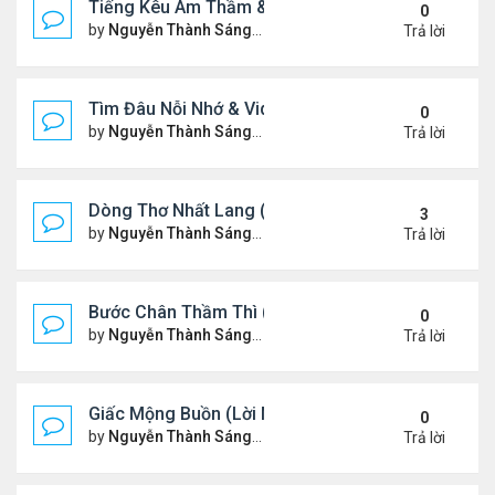
Tiếng Kêu Âm Thầm & Video YouTube Ngâm Nga B
0
by
Nguyễn Thành Sáng
Thứ 4 Tháng 2 12, 2025 7:59 
Trả lời
Tìm Đâu Nỗi Nhớ & Video YouTube Ngâm Nga Bài 
0
by
Nguyễn Thành Sáng
Chủ nhật Tháng 2 09, 2025 1:3
Trả lời
Dòng Thơ Nhất Lang (Nguyễn Thành Sáng) - 1
3
by
Nguyễn Thành Sáng
Thứ 7 Tháng 2 01, 2025 10:34
Trả lời
Bước Chân Thầm Thì (Video YouTube Ngâm Nga B
0
by
Nguyễn Thành Sáng
Thứ 5 Tháng 1 30, 2025 8:48 
Trả lời
Giấc Mộng Buồn (Lời Ngỏ & Video Ngâm Nga Thơ
0
by
Nguyễn Thành Sáng
Thứ 7 Tháng 1 25, 2025 7:52 
Trả lời