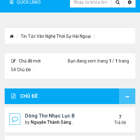
QUICK LINKS
Tin Tức Văn Nghệ Thời Sự Hải Ngoại
Chủ đề mới
Bạn đang xem trang
1
/
1
trang
54 Chủ Đề
CHỦ ĐỀ
Dòng Thơ Nhạc Lục Bát Trích Đoạn - Gõ Google: n
7
by
Nguyễn Thành Sáng
Thứ 5 Tháng 7 23, 2026 8:01 
Trả lời