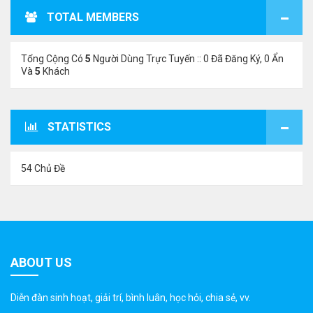
TOTAL MEMBERS
Tổng Cộng Có
5
Người Dùng Trực Tuyến :: 0 Đã Đăng Ký, 0 Ẩn
Và
5
Khách
STATISTICS
54 Chủ Đề
ABOUT US
Diễn đàn sinh hoạt, giải trí, bình luân, học hỏi, chia sẻ, vv.