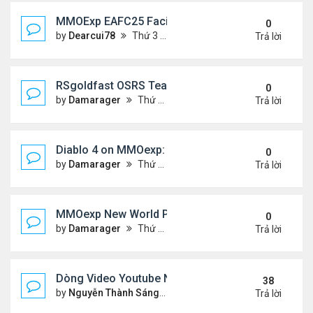
MMOExp EAFC25 Facilities Cards in Clubs
0
by
Dearcui78
Thứ 3 Tháng 12 10, 2024 1:05 am
Trả lời
RSgoldfast OSRS Team Ironman: A Thrilling Chall
0
by
Damarager
Thứ 4 Tháng 11 27, 2024 12:51 am
Trả lời
Diablo 4 on MMOexp: Will This New Feature Be the 
0
by
Damarager
Thứ 4 Tháng 11 27, 2024 12:51 am
Trả lời
MMOexp New World PC Update 1.1.0: What New a
0
by
Damarager
Thứ 4 Tháng 11 27, 2024 12:50 am
Trả lời
Dòng Video Youtube Ngâm Nga Thơ & Đọc Thơ
38
by
Nguyễn Thành Sáng
Thứ 3 Tháng 9 10, 2024 7:17 
Trả lời