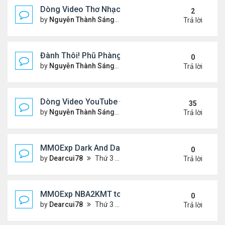
Dòng Video Thơ Nhạc Chọn Lọc
2
by
Nguyễn Thành Sáng
Thứ 4 Tháng 1 01, 2025 11:01
Trả lời
Đành Thôi! Phũ Phàng! &Video YouTube Ngâm Nga
0
by
Nguyễn Thành Sáng
Thứ 2 Tháng 12 30, 2024 10:4
Trả lời
Dòng Video YouTube ĐỌC THƠ & THƠ (2)
35
by
Nguyễn Thành Sáng
Thứ 3 Tháng 10 29, 2024 3:33
Trả lời
MMOExp Dark And Darker Use Silver Coins for Tr
0
by
Dearcui78
Thứ 3 Tháng 12 10, 2024 1:08 am
Trả lời
MMOExp NBA2KMT to the team’s success
0
by
Dearcui78
Thứ 3 Tháng 12 10, 2024 1:07 am
Trả lời