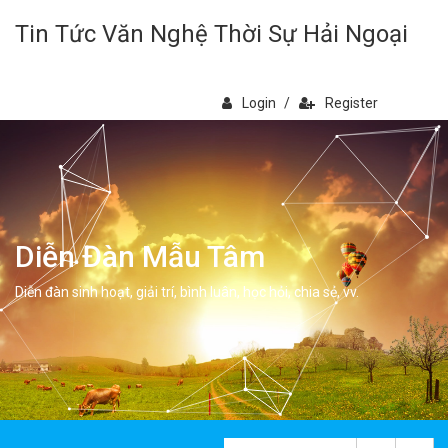
Tin Tức Văn Nghệ Thời Sự Hải Ngoại
Login
/
Register
Diễn Đàn Mẫu Tâm
Diễn đàn sinh hoạt, giải trí, bình luân, học hỏi, chia sẻ, vv.