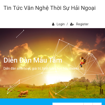
Tin Tức Văn Nghệ Thời Sự Hải Ngoại
Login
/
Register
Diễn Đàn Mẫu Tâm
Diễn đàn sinh hoạt, giải trí, bình luân, học hỏi, chia sẻ, vv.