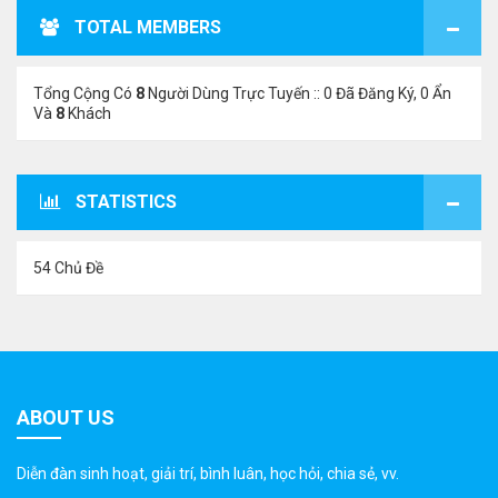
TOTAL MEMBERS
Tổng Cộng Có
8
Người Dùng Trực Tuyến :: 0 Đã Đăng Ký, 0 Ẩn
Và
8
Khách
STATISTICS
54 Chủ Đề
ABOUT US
Diễn đàn sinh hoạt, giải trí, bình luân, học hỏi, chia sẻ, vv.