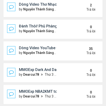
Dòng Video Thơ Nhạc Chọn Lọc
2
by
Nguyễn Thành Sáng
Thứ 4 Tháng 1 01, 2025 11:01
Trả lời
Đành Thôi! Phũ Phàng! &Video YouTube Ngâm Nga
0
by
Nguyễn Thành Sáng
Thứ 2 Tháng 12 30, 2024 10:4
Trả lời
Dòng Video YouTube ĐỌC THƠ & THƠ (2)
35
by
Nguyễn Thành Sáng
Thứ 3 Tháng 10 29, 2024 3:33
Trả lời
MMOExp Dark And Darker Use Silver Coins for Tr
0
by
Dearcui78
Thứ 3 Tháng 12 10, 2024 1:08 am
Trả lời
MMOExp NBA2KMT to the team’s success
0
by
Dearcui78
Thứ 3 Tháng 12 10, 2024 1:07 am
Trả lời