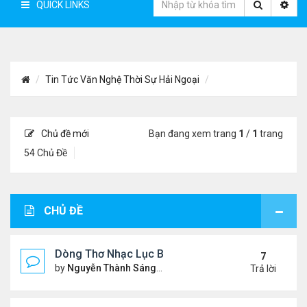
QUICK LINKS
Tin Tức Văn Nghệ Thời Sự Hải Ngoại
Chủ đề mới
Bạn đang xem trang
1
/
1
trang
54 Chủ Đề
CHỦ ĐỀ
Dòng Thơ Nhạc Lục Bát Trích Đoạn - Gõ Google: n
7
by
Nguyễn Thành Sáng
Thứ 5 Tháng 7 23, 2026 8:01 
Trả lời