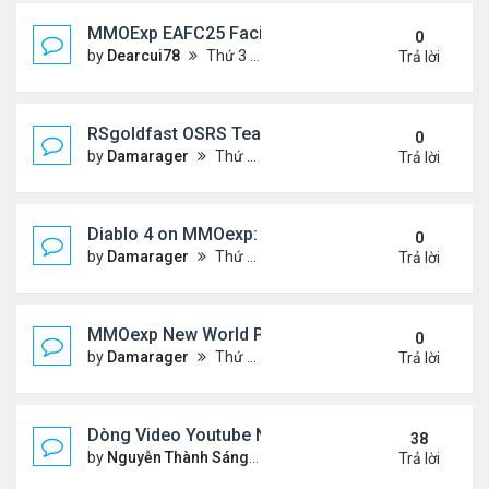
MMOExp EAFC25 Facilities Cards in Clubs
0
by
Dearcui78
Thứ 3 Tháng 12 10, 2024 1:05 am
Trả lời
RSgoldfast OSRS Team Ironman: A Thrilling Chall
0
by
Damarager
Thứ 4 Tháng 11 27, 2024 12:51 am
Trả lời
Diablo 4 on MMOexp: Will This New Feature Be the 
0
by
Damarager
Thứ 4 Tháng 11 27, 2024 12:51 am
Trả lời
MMOexp New World PC Update 1.1.0: What New a
0
by
Damarager
Thứ 4 Tháng 11 27, 2024 12:50 am
Trả lời
Dòng Video Youtube Ngâm Nga Thơ & Đọc Thơ
38
by
Nguyễn Thành Sáng
Thứ 3 Tháng 9 10, 2024 7:17 
Trả lời