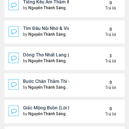
Tiếng Kêu Âm Thầm & Video YouTube Ngâm Nga B
0
by
Nguyễn Thành Sáng
Thứ 4 Tháng 2 12, 2025 7:59 
Trả lời
Tìm Đâu Nỗi Nhớ & Video YouTube Ngâm Nga Bài 
0
by
Nguyễn Thành Sáng
Chủ nhật Tháng 2 09, 2025 1:3
Trả lời
Dòng Thơ Nhất Lang (Nguyễn Thành Sáng) - 1
3
by
Nguyễn Thành Sáng
Thứ 7 Tháng 2 01, 2025 10:34
Trả lời
Bước Chân Thầm Thì (Video YouTube Ngâm Nga B
0
by
Nguyễn Thành Sáng
Thứ 5 Tháng 1 30, 2025 8:48 
Trả lời
Giấc Mộng Buồn (Lời Ngỏ & Video Ngâm Nga Thơ
0
by
Nguyễn Thành Sáng
Thứ 7 Tháng 1 25, 2025 7:52 
Trả lời