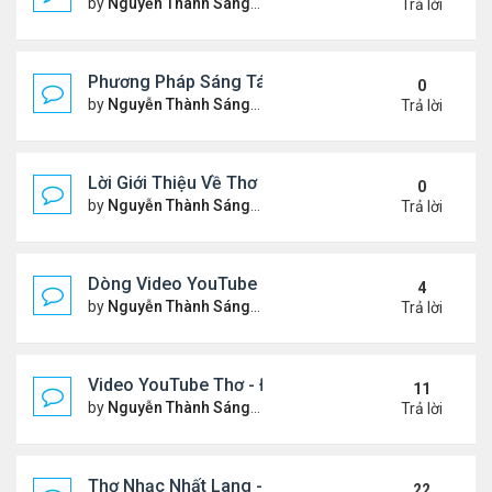
by
Nguyễn Thành Sáng
Thứ 3 Tháng 2 17, 2026 7:33 
Trả lời
Phương Pháp Sáng Tác Thơ Nhạc Lục Bát Của Nhấ
0
by
Nguyễn Thành Sáng
Thứ 7 Tháng 2 07, 2026 7:00 
Trả lời
Lời Giới Thiệu Về Thơ Nhạc Nhất Lang
0
by
Nguyễn Thành Sáng
Thứ 6 Tháng 2 06, 2026 6:08 
Trả lời
Dòng Video YouTube ngâm thơ phiên bản mới, có nh
4
by
Nguyễn Thành Sáng
Thứ 7 Tháng 1 24, 2026 8:26 
Trả lời
Video YouTube Thơ - Đọc Thơ & Ngâm Nga Thơ Nh
11
by
Nguyễn Thành Sáng
Thứ 2 Tháng 11 17, 2025 10:1
Trả lời
Thơ Nhạc Nhất Lang - Cảm Xúc - Đọc & Ngâm Th
22