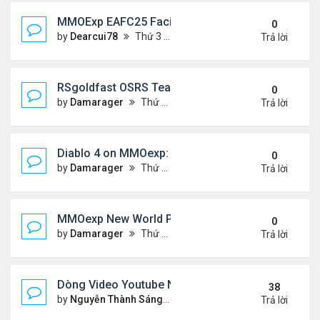
MMOExp EAFC25 Facilities Cards in Clubs
0
by
Dearcui78
Thứ 3 Tháng 12 10, 2024 1:05 am
Trả lời
RSgoldfast OSRS Team Ironman: A Thrilling Chall
0
by
Damarager
Thứ 4 Tháng 11 27, 2024 12:51 am
Trả lời
Diablo 4 on MMOexp: Will This New Feature Be the 
0
by
Damarager
Thứ 4 Tháng 11 27, 2024 12:51 am
Trả lời
MMOexp New World PC Update 1.1.0: What New a
0
by
Damarager
Thứ 4 Tháng 11 27, 2024 12:50 am
Trả lời
Dòng Video Youtube Ngâm Nga Thơ & Đọc Thơ
38
by
Nguyễn Thành Sáng
Thứ 3 Tháng 9 10, 2024 7:17 
Trả lời