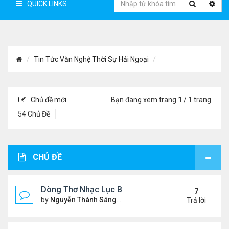
QUICK LINKS
Tin Tức Văn Nghệ Thời Sự Hải Ngoại
Chủ đề mới
Bạn đang xem trang
1
/
1
trang
54 Chủ Đề
CHỦ ĐỀ
Dòng Thơ Nhạc Lục Bát Trích Đoạn - Gõ Google: n
7
by
Nguyễn Thành Sáng
Thứ 5 Tháng 7 23, 2026 8:01 
Trả lời