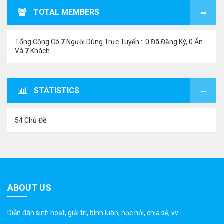
TOTAL MEMBERS
Tổng Cộng Có
7
Người Dùng Trực Tuyến :: 0 Đã Đăng Ký, 0 Ẩn
Và
7
Khách
STATISTICS
54 Chủ Đề
ABOUT US
Diễn đàn sinh hoạt, giải trí, bình luân, học hỏi, chia sẻ, vv.