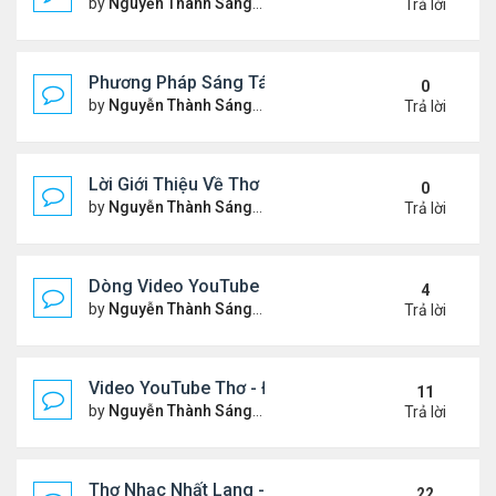
by
Nguyễn Thành Sáng
Thứ 3 Tháng 2 17, 2026 7:33 
Trả lời
Phương Pháp Sáng Tác Thơ Nhạc Lục Bát Của Nhấ
0
by
Nguyễn Thành Sáng
Thứ 7 Tháng 2 07, 2026 7:00 
Trả lời
Lời Giới Thiệu Về Thơ Nhạc Nhất Lang
0
by
Nguyễn Thành Sáng
Thứ 6 Tháng 2 06, 2026 6:08 
Trả lời
Dòng Video YouTube ngâm thơ phiên bản mới, có nh
4
by
Nguyễn Thành Sáng
Thứ 7 Tháng 1 24, 2026 8:26 
Trả lời
Video YouTube Thơ - Đọc Thơ & Ngâm Nga Thơ Nh
11
by
Nguyễn Thành Sáng
Thứ 2 Tháng 11 17, 2025 10:1
Trả lời
Thơ Nhạc Nhất Lang - Cảm Xúc - Đọc & Ngâm Th
22