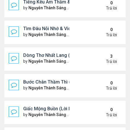
Tiếng Kêu Âm Thầm & Video YouTube Ngâm Nga B
0
by
Nguyễn Thành Sáng
Thứ 4 Tháng 2 12, 2025 7:59 
Trả lời
Tìm Đâu Nỗi Nhớ & Video YouTube Ngâm Nga Bài 
0
by
Nguyễn Thành Sáng
Chủ nhật Tháng 2 09, 2025 1:3
Trả lời
Dòng Thơ Nhất Lang (Nguyễn Thành Sáng) - 1
3
by
Nguyễn Thành Sáng
Thứ 7 Tháng 2 01, 2025 10:34
Trả lời
Bước Chân Thầm Thì (Video YouTube Ngâm Nga B
0
by
Nguyễn Thành Sáng
Thứ 5 Tháng 1 30, 2025 8:48 
Trả lời
Giấc Mộng Buồn (Lời Ngỏ & Video Ngâm Nga Thơ
0
by
Nguyễn Thành Sáng
Thứ 7 Tháng 1 25, 2025 7:52 
Trả lời