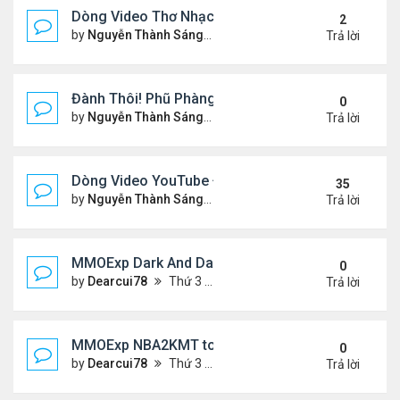
Dòng Video Thơ Nhạc Chọn Lọc
2
by
Nguyễn Thành Sáng
Thứ 4 Tháng 1 01, 2025 11:01
Trả lời
Đành Thôi! Phũ Phàng! &Video YouTube Ngâm Nga
0
by
Nguyễn Thành Sáng
Thứ 2 Tháng 12 30, 2024 10:4
Trả lời
Dòng Video YouTube ĐỌC THƠ & THƠ (2)
35
by
Nguyễn Thành Sáng
Thứ 3 Tháng 10 29, 2024 3:33
Trả lời
MMOExp Dark And Darker Use Silver Coins for Tr
0
by
Dearcui78
Thứ 3 Tháng 12 10, 2024 1:08 am
Trả lời
MMOExp NBA2KMT to the team’s success
0
by
Dearcui78
Thứ 3 Tháng 12 10, 2024 1:07 am
Trả lời