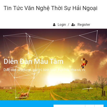
Tin Tức Văn Nghệ Thời Sự Hải Ngoại
Login
/
Register
Diễn Đàn Mẫu Tâm
Diễn đàn sinh hoạt, giải trí, bình luân, học hỏi, chia sẻ, vv.