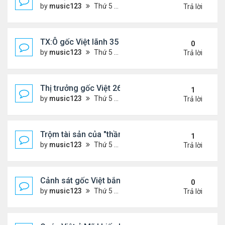
by
music123
Thứ 5 Tháng 11 13, 2025 2:48 pm
Trả lời
TX:Ô gốc Việt lãnh 35 năm tù vì xâm hại tình dục t
0
by
music123
Thứ 5 Tháng 11 13, 2025 2:41 pm
Trả lời
Thị trưởng gốc Việt 26t bị truy tố
1
by
music123
Thứ 5 Tháng 11 13, 2025 2:34 pm
Trả lời
Trộm tài sản của "thần bài" gốc Việt,lĩnh 13 năm tù
1
by
music123
Thứ 5 Tháng 11 13, 2025 2:25 pm
Trả lời
Cảnh sát gốc Việt bắn nạn nhân khiến bị liệt toàn 
0
by
music123
Thứ 5 Tháng 11 13, 2025 2:21 pm
Trả lời