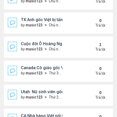
by
music123
Chủ nhật Tháng 7 26, 2026 4:58 pm
Trả lời
TX:Anh gốc Việt bị tấn công dã man, khó qua khỏi
0
by
music123
Chủ nhật Tháng 7 26, 2026 4:24 pm
Trả lời
Cuộc đời Ô Hoàng Ngành Nails Tại Mỹ
2
by
music123
Chủ nhật Tháng 7 26, 2026 4:17 pm
Trả lời
Canada:Cô giáo gốc Việt bị chồng sát hại
0
by
music123
Thứ 3 Tháng 7 21, 2026 4:56 pm
Trả lời
Utah: Nữ sinh viên gốc Việt tự vẫn, bạn trai bạo hành
0
by
music123
Thứ 2 Tháng 7 20, 2026 4:56 pm
Trả lời
CA:Nhà hàng Việt nổi tiếng đóng cửa
0