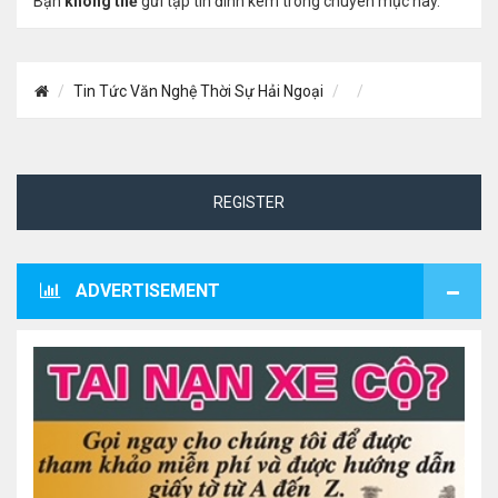
Bạn
không thể
gửi tập tin đính kèm trong chuyên mục này.
Tin Tức Văn Nghệ Thời Sự Hải Ngoại
REGISTER
ADVERTISEMENT