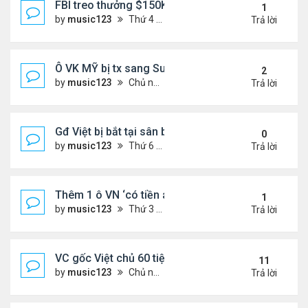
FBI treo thưởng $150K cho tội phạm 'đang ở Việt 
1
by
music123
Thứ 4 Tháng 6 24, 2026 7:26 pm
Trả lời
Ô VK MỸ bị tx sang Sudan,về VN
2
by
music123
Chủ nhật Tháng 6 21, 2026 6:46 am
Trả lời
Gđ Việt bị bắt tại sân bay ở Mỹ
0
by
music123
Thứ 6 Tháng 6 19, 2026 6:47 pm
Trả lời
Thêm 1 ô VN ‘có tiền án’ bị Mỹ trục xuất về nước
1
by
music123
Thứ 3 Tháng 6 16, 2026 7:00 pm
Trả lời
VC gốc Việt chủ 60 tiệm nail trốn thuế $32 triệu
11
by
music123
Chủ nhật Tháng 6 07, 2026 9:21 am
Trả lời