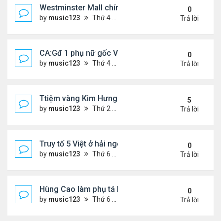
Westminster Mall chính thức đóng cửa
0
by
music123
Thứ 4 Tháng 10 22, 2025 6:55 pm
Trả lời
CA:Gđ 1 phụ nữ gốc Việt tử vong tại nhà riêng
0
by
music123
Thứ 4 Tháng 10 22, 2025 5:05 pm
Trả lời
Ttiệm vàng Kim Hưng phẫn uất sau vụ cướp
5
by
music123
Thứ 2 Tháng 9 08, 2025 11:54 am
Trả lời
Truy tố 5 Việt ở hải ngoại chống chính quyền nhân
0
by
music123
Thứ 6 Tháng 10 03, 2025 6:23 pm
Trả lời
Hùng Cao làm phụ tá bộ trưởngHải Quân
0
by
music123
Thứ 6 Tháng 10 03, 2025 6:01 pm
Trả lời