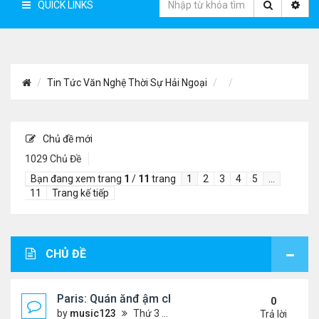
QUICK LINKS
Tin Tức Văn Nghệ Thời Sự Hải Ngoại
Chủ đề mới
1029 Chủ Đề
Bạn đang xem trang
1
/
11
trang
1
2
3
4
5
…
11
Trang kế tiếp
CHỦ ĐỀ
Paris: Quán ănđ ậm chất Việt đông kín khách chờ
0
by
music123
Thứ 3 Tháng 8 04, 2026 5:31 pm
Trả lời