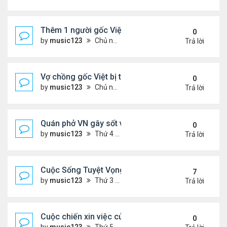
Thêm 1 người gốc Việt được Đức Giáo Hoàng...
0
by
music123
Chủ nhật Tháng 12 21, 2025 5:03 pm
Trả lời
Vợ chồng gốc Việt bị truy tố khai man $127 triệu...
0
by
music123
Chủ nhật Tháng 12 21, 2025 4:55 pm
Trả lời
Quán phở VN gây sốt vì chế biến thịt không đảm b
0
by
music123
Thứ 4 Tháng 12 17, 2025 6:13 pm
Trả lời
Cuộc Sống Tuyệt Vọng Của Người Việt Vượt Biên 
7
by
music123
Thứ 3 Tháng 11 25, 2025 2:44 pm
Trả lời
Cuộc chiến xin việc của du học sinh Việt ở Mỹ
0