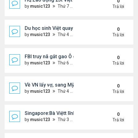
0
by
music123
Thứ 7 Tháng 3 21, 2026 4:50 pm
Trả lời
Du học sinh Việt quay lén hơn 100 phụ nữ trong toi
0
by
music123
Thứ 4 Tháng 3 18, 2026 6:53 pm
Trả lời
FBI truy nã gắt gao Ô gốc Việt tại Mỹ
0
by
music123
Thứ 6 Tháng 3 13, 2026 8:33 pm
Trả lời
Về VN lấy vợ, sang Mỹ sống lại mâu thuẫn
0
by
music123
Thứ 4 Tháng 3 11, 2026 4:49 pm
Trả lời
Singapore:Bà Việtt lĩnh án tù vì tội đa phu
0
by
music123
Thứ 3 Tháng 3 03, 2026 5:39 pm
Trả lời