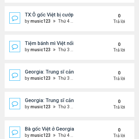
TX:Ô gốc Việt bị cướp sát hại khi bán hàng qua F
0
by
music123
Thứ 4 Tháng 1 21, 2026 7:08 pm
Trả lời
Tiệm bánh mì Việt nổi tiếng ở Australia đóng cửa
0
by
music123
Thứ 3 Tháng 1 20, 2026 3:10 pm
Trả lời
Georgia: Trung sĩ cảnh sát gốc Việt, qua đời ở tuổi
0
by
music123
Thứ 3 Tháng 1 20, 2026 2:48 pm
Trả lời
Georgia: Trung sĩ cảnh sát gốc Việt, qua đời ở tuổi
0
by
music123
Thứ 3 Tháng 1 20, 2026 2:47 pm
Trả lời
Bà gốc Việt ở Georgia bị bắt vì nhốt trẻ em trong ti
0
by
music123
Thứ 4 Tháng 12 24, 2025 6:52 pm
Trả lời