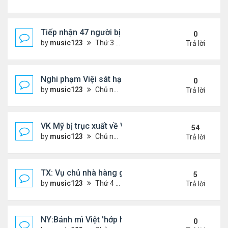
Tiếp nhận 47 người bị Mỹ trục xuất, Công an khuy
0
by
music123
Thứ 3 Tháng 8 04, 2026 5:09 pm
Trả lời
Nghi phạm Việi sát hại cụ bà 91 tuổi, phi tang xác 
0
by
music123
Chủ nhật Tháng 8 02, 2026 6:14 pm
Trả lời
VK Mỹ bị trục xuất về VN sống ra sao
54
by
music123
Chủ nhật Tháng 6 21, 2026 7:33 pm
Trả lời
TX: Vụ chủ nhà hàng gốc Việt cùng hai con bị chồn
5
by
music123
Thứ 4 Tháng 5 06, 2026 4:53 am
Trả lời
NY:Bánh mì Việt 'hớp hồn' thực khách Mỹ
0