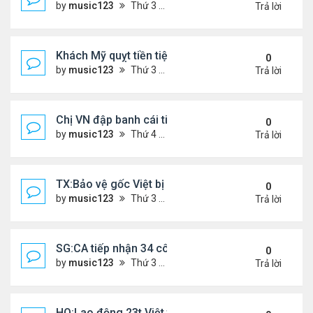
by
music123
Thứ 3 Tháng 3 31, 2026 4:29 pm
Trả lời
Khách Mỹ quỵt tiền tiệm nail người Việt
0
by
music123
Thứ 3 Tháng 3 31, 2026 4:25 pm
Trả lời
Chị VN đập banh cái tiệm Dollar Tree
0
by
music123
Thứ 4 Tháng 3 25, 2026 7:25 pm
Trả lời
TX:Bảo vệ gốc Việt bị bắn trọng thương trong vụ 
0
by
music123
Thứ 3 Tháng 3 24, 2026 6:27 pm
Trả lời
SG:CA tiếp nhận 34 công dân VN bị Mỹ trục xuất
0
by
music123
Thứ 3 Tháng 3 24, 2026 5:09 pm
Trả lời
HQ:Lao động 23t Việt tử vong do bị cuốn vào máy