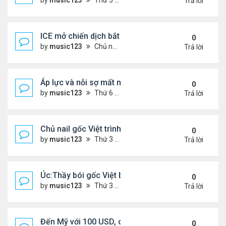
by
music123
Thứ 5 Tháng 12 11, 2025 6:32 pm
Trả lời
ICE mở chiến dịch bắt giữ.. người Việt
0
by
music123
Chủ nhật Tháng 12 07, 2025 5:50 pm
Trả lời
Áp lực và nỗi sợ mất nhà của người cao niên gốc V
0
by
music123
Thứ 6 Tháng 12 05, 2025 7:33 pm
Trả lời
Chủ nail gốc Việt trình diện ICE, và bị trục xuất
0
by
music123
Thứ 3 Tháng 11 18, 2025 5:25 pm
Trả lời
Úc:Thầy bói gốc Việt bị bắt vì lừa đảo 70 triệu USD
0
by
music123
Thứ 3 Tháng 11 18, 2025 5:18 pm
Trả lời
Đến Mỹ với 100 USD, cô gái Việt sở hữu 3 nhà hà
0