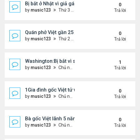
Bị bắt ở Nhật vì giả gái lừa 28 đàn ông...
0
by
music123
Thứ 3 Tháng 3 03, 2026 5:36 pm
Trả lời
Quán phở Việt gần 25 năm giữ chân thực khách L
0
by
music123
Thứ 2 Tháng 3 02, 2026 3:52 pm
Trả lời
Washington:Bị bắt vì sát hại mẹ ruột
1
by
music123
Chủ nhật Tháng 3 01, 2026 6:24 pm
Trả lời
1Gia đình gốc Việt tử vong ở Mỹ
0
by
music123
Chủ nhật Tháng 3 01, 2026 6:26 pm
Trả lời
Bà gốc Việt lãnh 5 năm tù vì đe dọa đánh bom lãn
0
by
music123
Chủ nhật Tháng 2 22, 2026 5:53 pm
Trả lời