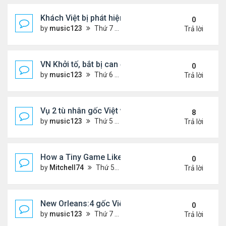
Khách Việt bị phát hiện giấu hạt giống rau trong g
0
by
music123
Thứ 7 Tháng 1 31, 2026 3:54 pm
Trả lời
VN Khởi tố, bắt bị can để tạm giam đối với Nguyễn
0
by
music123
Thứ 6 Tháng 1 30, 2026 7:20 am
Trả lời
Vụ 2 tù nhân gốc Việt vượt ngục ly kỳ
8
by
music123
Thứ 5 Tháng 1 29, 2026 6:49 pm
Trả lời
How a Tiny Game Like Eggy Car Turned My Chill E
0
by
Mitchell74
Thứ 5 Tháng 1 29, 2026 12:18 am
Trả lời
New Orleans:4 gốc Việt bị bắt vì buôn bán 400 po
0
by
music123
Thứ 7 Tháng 1 24, 2026 5:06 pm
Trả lời