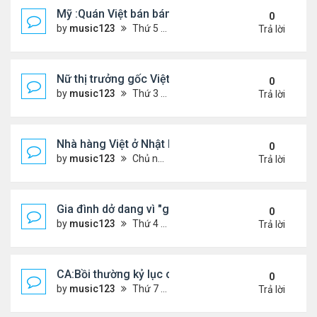
Mỹ :Quán Việt bán bánh mì chảo, cà phê mắm gây 
0
by
music123
Thứ 5 Tháng 6 11, 2026 7:57 pm
Trả lời
Nữ thị trưởng gốc Việt đầu tiên ở Mỹ tái đắc cử
0
by
music123
Thứ 3 Tháng 6 09, 2026 6:23 pm
Trả lời
Nhà hàng Việt ở Nhật bốc cháy dữ dội
0
by
music123
Chủ nhật Tháng 6 07, 2026 9:04 am
Trả lời
Gia đình dở dang vì "giấc mơ Mỹ"
0
by
music123
Thứ 4 Tháng 6 03, 2026 6:34 pm
Trả lời
CA:Bồi thường kỷ lục cho gia đình gốc Việt ...
0
by
music123
Thứ 7 Tháng 5 30, 2026 5:26 pm
Trả lời