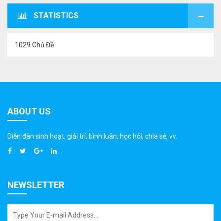
STATISTICS
1029 Chủ Đề
ABOUT US
Diễn đàn sinh hoạt, giải trí, bình luân, học hỏi, chia sẻ, vv.
NEWSLETTER