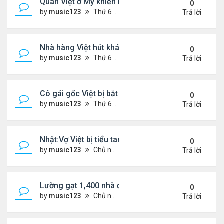
Quán Việt ở Mỹ khiến khách đặt hàng trước cả thá
0
by
music123
Thứ 6 Tháng 11 07, 2025 7:42 pm
Trả lời
Nhà hàng Việt hút khách ở Đức
0
by
music123
Thứ 6 Tháng 11 07, 2025 7:38 pm
Trả lời
Cô gái gốc Việt bị bắt sau vụ xả súng ..
0
by
music123
Thứ 6 Tháng 11 07, 2025 7:33 pm
Trả lời
Nhật:Vợ Việt bị tiểu tam sát hại thê thảm
0
by
music123
Chủ nhật Tháng 11 02, 2025 6:36 pm
Trả lời
Lường gạt 1,400 nhà đầu tư, 2 ông bà gốc Việt ở O
0
by
music123
Chủ nhật Tháng 11 02, 2025 6:27 pm
Trả lời