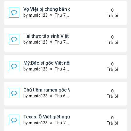
Vợ Việt bị chồng bắn chết ở Ba Lan, để lại 2 con n
0
by
music123
Thứ 7 Tháng 5 30, 2026 5:09 pm
Trả lời
Hai thực tập sinh Việt tử vong thương tâm
0
by
music123
Thứ 7 Tháng 5 30, 2026 5:02 pm
Trả lời
Mỹ:Bác sĩ gốc Việt nổi tiếng nhờ món vịt quay Bắc
0
by
music123
Thứ 4 Tháng 5 27, 2026 7:43 pm
Trả lời
Chủ tiệm ramen gốc Việt ở Tokyo: 'Người Nhật cố g
0
by
music123
Thứ 6 Tháng 5 22, 2026 7:26 pm
Trả lời
Texas: Ô Việt giết người 30 năm trước, vừa mãn án 
0
by
music123
Thứ 7 Tháng 5 16, 2026 7:39 am
Trả lời