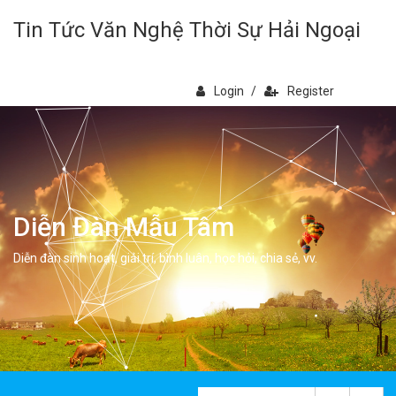
Tin Tức Văn Nghệ Thời Sự Hải Ngoại
Login
/
Register
Diễn Đàn Mẫu Tâm
Diễn đàn sinh hoạt, giải trí, bình luân, học hỏi, chia sẻ, vv.