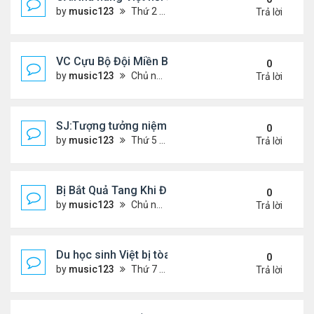
by
music123
Thứ 2 Tháng 7 20, 2026 4:42 pm
Trả lời
VC Cựu Bộ Đội Miền Bắc Chọn Định Cư Tại Hoa Kỳ
0
by
music123
Chủ nhật Tháng 7 12, 2026 3:01 pm
Trả lời
SJ:Tượng tưởng niệm cđ Việt bị ăn cắp
0
by
music123
Thứ 5 Tháng 7 09, 2026 6:19 am
Trả lời
Bị Bắt Quả Tang Khi Đang Đánh Bắt “Vài Con Cá M
0
by
music123
Chủ nhật Tháng 7 05, 2026 8:47 am
Trả lời
Du học sinh Việt bị tòa HQ kết án 10 năm vì vứt bỏ
0
by
music123
Thứ 7 Tháng 6 27, 2026 8:01 pm
Trả lời