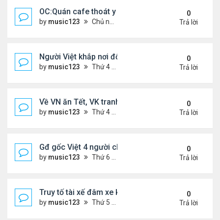
OC:Quán cafe thoát y của gốc Việt bị Cảnh sát đó
0
by
music123
Chủ nhật Tháng 2 22, 2026 5:45 pm
Trả lời
Người Việt khắp nơi đổ về chợ hoa Phước Lộc Thọ ..
0
by
music123
Thứ 4 Tháng 2 11, 2026 7:58 pm
Trả lời
Về VN ăn Tết, VK tranh thủ làm đẹp, chữa hiếm m
0
by
music123
Thứ 4 Tháng 2 11, 2026 7:47 pm
Trả lời
Gđ gốc Việt 4 người chết ở Canada năm 2023...
0
by
music123
Thứ 6 Tháng 2 06, 2026 6:09 pm
Trả lời
Truy tố tài xế đâm xe khiến hai anh em song sinh n
0
by
music123
Thứ 5 Tháng 2 05, 2026 7:04 pm
Trả lời