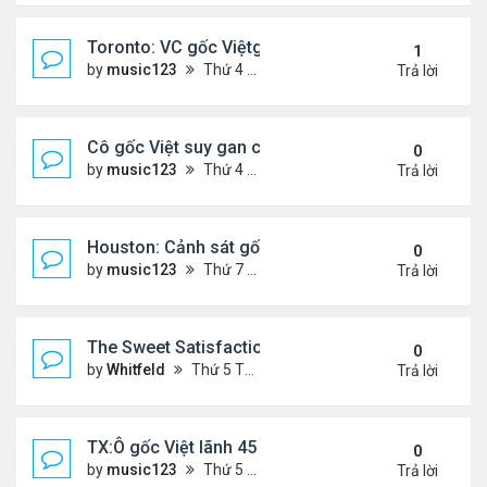
Toronto: VC gốc Việtgiết hàng xóm sau mâu thuẫn 
1
by
music123
Thứ 4 Tháng 5 13, 2026 6:56 pm
Trả lời
Cô gốc Việt suy gan cấp, hôn mê trong kỳ trăng m
0
by
music123
Thứ 4 Tháng 5 13, 2026 5:14 pm
Trả lời
Houston: Cảnh sát gốc Việt bị truy tố tội gạ gẫm tì
0
by
music123
Thứ 7 Tháng 5 02, 2026 7:45 am
Trả lời
The Sweet Satisfaction of Idle Empire Building: A 
0
by
Whitfeld
Thứ 5 Tháng 4 30, 2026 10:35 pm
Trả lời
TX:Ô gốc Việt lãnh 45 năm tù vì lạm dụng tình dục 
0
by
music123
Thứ 5 Tháng 4 30, 2026 6:28 pm
Trả lời