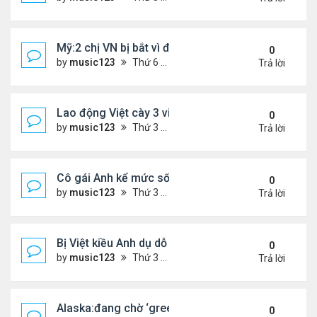
Mỹ:2 chị VN bị bắt vì đem bòn bòn vào Mỹ
0
by
music123
Thứ 6 Tháng 4 10, 2026 6:40 pm
Trả lời
Lao động Việt cày 3 việc cùng lúc, thu nhập tới 15
0
by
music123
Thứ 3 Tháng 3 31, 2026 4:59 pm
Trả lời
Cô gái Anh kể mức sống 'rẻ khó tin' ở Đà Nẵng
0
by
music123
Thứ 3 Tháng 3 31, 2026 4:52 pm
Trả lời
Bị Việt kiều Anh dụ dỗ "chuyển tiền - nhận quà"...
0
by
music123
Thứ 3 Tháng 3 31, 2026 4:41 pm
Trả lời
Alaska:đang chờ ‘green card,’ đi trình diện ICE, bị
0