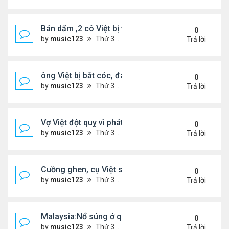
Bán dấm ,2 cô Việt bị tịch thu hơn $291,000 tiền m
0
by
music123
Thứ 3 Tháng 4 21, 2026 6:43 pm
Trả lời
ông Việt bị bắt cóc, đánh đập khi đi gửi tiền ngân
0
by
music123
Thứ 3 Tháng 4 21, 2026 6:22 pm
Trả lời
Vợ Việt đột quỵ vì phát hiện chồng có bồ và con ri
0
by
music123
Thứ 3 Tháng 4 21, 2026 6:17 pm
Trả lời
Cuồng ghen, cụ Việt sát hại vợ trẻ
0
by
music123
Thứ 3 Tháng 4 21, 2026 6:10 pm
Trả lời
Malaysia:Nổ súng ở quán ăn ,một người phụ nữ Việ
0
by
music123
Thứ 3 Tháng 4 21, 2026 6:00 pm
Trả lời