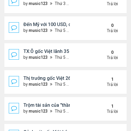
by
music123
Thứ 3 Tháng 11 18, 2025 5:18 pm
Trả lời
Đến Mỹ với 100 USD, cô gái Việt sở hữu 3 nhà hà
0
by
music123
Thứ 5 Tháng 11 13, 2025 2:48 pm
Trả lời
TX:Ô gốc Việt lãnh 35 năm tù vì xâm hại tình dục t
0
by
music123
Thứ 5 Tháng 11 13, 2025 2:41 pm
Trả lời
Thị trưởng gốc Việt 26t bị truy tố
1
by
music123
Thứ 5 Tháng 11 13, 2025 2:34 pm
Trả lời
Trộm tài sản của "thần bài" gốc Việt,lĩnh 13 năm tù
1
by
music123
Thứ 5 Tháng 11 13, 2025 2:25 pm
Trả lời