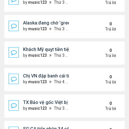
by
music123
Thứ 3 Tháng 3 31, 2026 4:41 pm
Trả lời
Alaska:đang chờ ‘green card,’ đi trình diện ICE, bị
0
by
music123
Thứ 3 Tháng 3 31, 2026 4:29 pm
Trả lời
Khách Mỹ quỵt tiền tiệm nail người Việt
0
by
music123
Thứ 3 Tháng 3 31, 2026 4:25 pm
Trả lời
Chị VN đập banh cái tiệm Dollar Tree
0
by
music123
Thứ 4 Tháng 3 25, 2026 7:25 pm
Trả lời
TX:Bảo vệ gốc Việt bị bắn trọng thương trong vụ 
0
by
music123
Thứ 3 Tháng 3 24, 2026 6:27 pm
Trả lời
SG:CA tiếp nhận 34 công dân VN bị Mỹ trục xuất