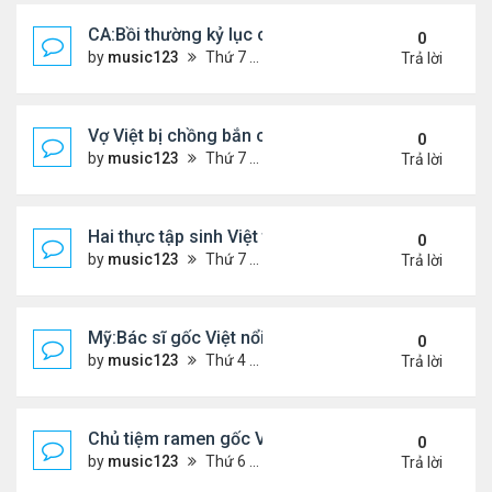
CA:Bồi thường kỷ lục cho gia đình gốc Việt ...
0
by
music123
Thứ 7 Tháng 5 30, 2026 5:26 pm
Trả lời
Vợ Việt bị chồng bắn chết ở Ba Lan, để lại 2 con n
0
by
music123
Thứ 7 Tháng 5 30, 2026 5:09 pm
Trả lời
Hai thực tập sinh Việt tử vong thương tâm
0
by
music123
Thứ 7 Tháng 5 30, 2026 5:02 pm
Trả lời
Mỹ:Bác sĩ gốc Việt nổi tiếng nhờ món vịt quay Bắc
0
by
music123
Thứ 4 Tháng 5 27, 2026 7:43 pm
Trả lời
Chủ tiệm ramen gốc Việt ở Tokyo: 'Người Nhật cố g
0
by
music123
Thứ 6 Tháng 5 22, 2026 7:26 pm
Trả lời