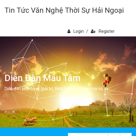
Tin Tức Văn Nghệ Thời Sự Hải Ngoại
Login
/
Register
Diễn Đàn Mẫu Tâm
Diễn đàn sinh hoạt, giải trí, bình luân, học hỏi, chia sẻ, vv.