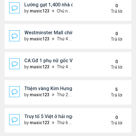
Lường gạt 1,400 nhà đầu tư, 2 ông bà gốc Việt ở O
0
by
music123
Chủ nhật Tháng 11 02, 2025 6:27 pm
Trả lời
Westminster Mall chính thức đóng cửa
0
by
music123
Thứ 4 Tháng 10 22, 2025 6:55 pm
Trả lời
CA:Gđ 1 phụ nữ gốc Việt tử vong tại nhà riêng
0
by
music123
Thứ 4 Tháng 10 22, 2025 5:05 pm
Trả lời
Ttiệm vàng Kim Hưng phẫn uất sau vụ cướp
5
by
music123
Thứ 2 Tháng 9 08, 2025 11:54 am
Trả lời
Truy tố 5 Việt ở hải ngoại chống chính quyền nhân
0
by
music123
Thứ 6 Tháng 10 03, 2025 6:23 pm
Trả lời