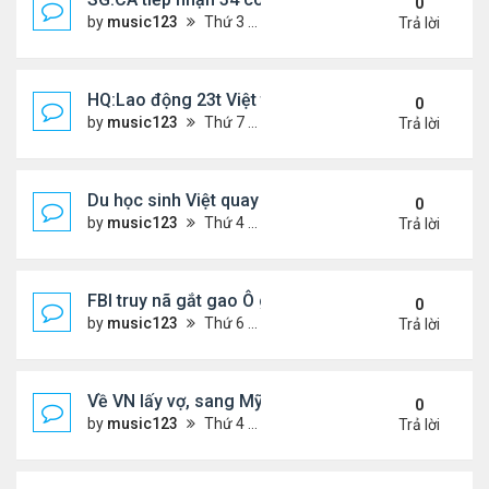
0
by
music123
Thứ 3 Tháng 3 24, 2026 5:09 pm
Trả lời
HQ:Lao động 23t Việt tử vong do bị cuốn vào máy
0
by
music123
Thứ 7 Tháng 3 21, 2026 4:50 pm
Trả lời
Du học sinh Việt quay lén hơn 100 phụ nữ trong toi
0
by
music123
Thứ 4 Tháng 3 18, 2026 6:53 pm
Trả lời
FBI truy nã gắt gao Ô gốc Việt tại Mỹ
0
by
music123
Thứ 6 Tháng 3 13, 2026 8:33 pm
Trả lời
Về VN lấy vợ, sang Mỹ sống lại mâu thuẫn
0
by
music123
Thứ 4 Tháng 3 11, 2026 4:49 pm
Trả lời