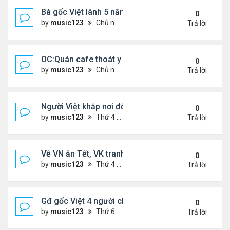
Bà gốc Việt lãnh 5 năm tù vì đe dọa đánh bom lãn
0
by
music123
Chủ nhật Tháng 2 22, 2026 5:53 pm
Trả lời
OC:Quán cafe thoát y của gốc Việt bị Cảnh sát đó
0
by
music123
Chủ nhật Tháng 2 22, 2026 5:45 pm
Trả lời
Người Việt khắp nơi đổ về chợ hoa Phước Lộc Thọ ..
0
by
music123
Thứ 4 Tháng 2 11, 2026 7:58 pm
Trả lời
Về VN ăn Tết, VK tranh thủ làm đẹp, chữa hiếm m
0
by
music123
Thứ 4 Tháng 2 11, 2026 7:47 pm
Trả lời
Gđ gốc Việt 4 người chết ở Canada năm 2023...
0
by
music123
Thứ 6 Tháng 2 06, 2026 6:09 pm
Trả lời