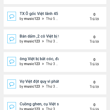
TX:Ô gốc Việt lãnh 45 năm tù vì lạm dụng tình dục 
0
by
music123
Thứ 5 Tháng 4 30, 2026 6:28 pm
Trả lời
Bán dấm ,2 cô Việt bị tịch thu hơn $291,000 tiền m
0
by
music123
Thứ 3 Tháng 4 21, 2026 6:43 pm
Trả lời
ông Việt bị bắt cóc, đánh đập khi đi gửi tiền ngân
0
by
music123
Thứ 3 Tháng 4 21, 2026 6:22 pm
Trả lời
Vợ Việt đột quỵ vì phát hiện chồng có bồ và con ri
0
by
music123
Thứ 3 Tháng 4 21, 2026 6:17 pm
Trả lời
Cuồng ghen, cụ Việt sát hại vợ trẻ
0
by
music123
Thứ 3 Tháng 4 21, 2026 6:10 pm
Trả lời