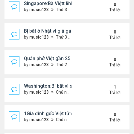
Singapore:Bà Việtt lĩnh án tù vì tội đa phu
0
by
music123
Thứ 3 Tháng 3 03, 2026 5:39 pm
Trả lời
Bị bắt ở Nhật vì giả gái lừa 28 đàn ông...
0
by
music123
Thứ 3 Tháng 3 03, 2026 5:36 pm
Trả lời
Quán phở Việt gần 25 năm giữ chân thực khách L
0
by
music123
Thứ 2 Tháng 3 02, 2026 3:52 pm
Trả lời
Washington:Bị bắt vì sát hại mẹ ruột
1
by
music123
Chủ nhật Tháng 3 01, 2026 6:24 pm
Trả lời
1Gia đình gốc Việt tử vong ở Mỹ
0
by
music123
Chủ nhật Tháng 3 01, 2026 6:26 pm
Trả lời