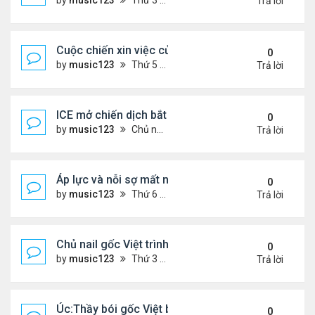
by
music123
Thứ 3 Tháng 11 25, 2025 2:44 pm
Trả lời
Cuộc chiến xin việc của du học sinh Việt ở Mỹ
0
by
music123
Thứ 5 Tháng 12 11, 2025 6:32 pm
Trả lời
ICE mở chiến dịch bắt giữ.. người Việt
0
by
music123
Chủ nhật Tháng 12 07, 2025 5:50 pm
Trả lời
Áp lực và nỗi sợ mất nhà của người cao niên gốc V
0
by
music123
Thứ 6 Tháng 12 05, 2025 7:33 pm
Trả lời
Chủ nail gốc Việt trình diện ICE, và bị trục xuất
0
by
music123
Thứ 3 Tháng 11 18, 2025 5:25 pm
Trả lời
Úc:Thầy bói gốc Việt bị bắt vì lừa đảo 70 triệu USD
0