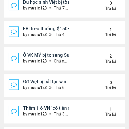
Du học sinh Việt bị tòa HQ kết án 10 năm vì vứt bỏ
0
by
music123
Thứ 7 Tháng 6 27, 2026 8:01 pm
Trả lời
FBI treo thưởng $150K cho tội phạm 'đang ở Việt 
1
by
music123
Thứ 4 Tháng 6 24, 2026 7:26 pm
Trả lời
Ô VK MỸ bị tx sang Sudan,về VN
2
by
music123
Chủ nhật Tháng 6 21, 2026 6:46 am
Trả lời
Gđ Việt bị bắt tại sân bay ở Mỹ
0
by
music123
Thứ 6 Tháng 6 19, 2026 6:47 pm
Trả lời
Thêm 1 ô VN ‘có tiền án’ bị Mỹ trục xuất về nước
1
by
music123
Thứ 3 Tháng 6 16, 2026 7:00 pm
Trả lời