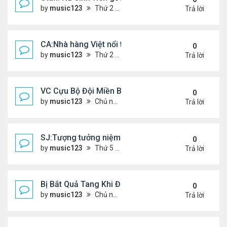
by
music123
Thứ 2 Tháng 7 20, 2026 4:56 pm
Trả lời
CA:Nhà hàng Việt nổi tiếng đóng cửa
0
by
music123
Thứ 2 Tháng 7 20, 2026 4:42 pm
Trả lời
VC Cựu Bộ Đội Miền Bắc Chọn Định Cư Tại Hoa Kỳ
0
by
music123
Chủ nhật Tháng 7 12, 2026 3:01 pm
Trả lời
SJ:Tượng tưởng niệm cđ Việt bị ăn cắp
0
by
music123
Thứ 5 Tháng 7 09, 2026 6:19 am
Trả lời
Bị Bắt Quả Tang Khi Đang Đánh Bắt “Vài Con Cá M
0
by
music123
Chủ nhật Tháng 7 05, 2026 8:47 am
Trả lời