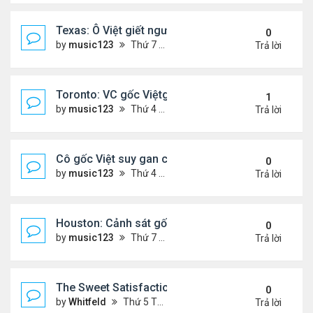
Texas: Ô Việt giết người 30 năm trước, vừa mãn án 
0
by
music123
Thứ 7 Tháng 5 16, 2026 7:39 am
Trả lời
Toronto: VC gốc Việtgiết hàng xóm sau mâu thuẫn 
1
by
music123
Thứ 4 Tháng 5 13, 2026 6:56 pm
Trả lời
Cô gốc Việt suy gan cấp, hôn mê trong kỳ trăng m
0
by
music123
Thứ 4 Tháng 5 13, 2026 5:14 pm
Trả lời
Houston: Cảnh sát gốc Việt bị truy tố tội gạ gẫm tì
0
by
music123
Thứ 7 Tháng 5 02, 2026 7:45 am
Trả lời
The Sweet Satisfaction of Idle Empire Building: A 
0
by
Whitfeld
Thứ 5 Tháng 4 30, 2026 10:35 pm
Trả lời