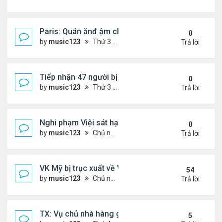
Paris: Quán ănđ ậm chất Việt đông kín khách chờ
0
by
music123
Thứ 3 Tháng 8 04, 2026 5:31 pm
Trả lời
Tiếp nhận 47 người bị Mỹ trục xuất, Công an khuy
0
by
music123
Thứ 3 Tháng 8 04, 2026 5:09 pm
Trả lời
Nghi phạm Việi sát hại cụ bà 91 tuổi, phi tang xác 
0
by
music123
Chủ nhật Tháng 8 02, 2026 6:14 pm
Trả lời
VK Mỹ bị trục xuất về VN sống ra sao
54
by
music123
Chủ nhật Tháng 6 21, 2026 7:33 pm
Trả lời
TX: Vụ chủ nhà hàng gốc Việt cùng hai con bị chồn
5