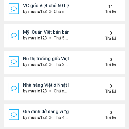
VC gốc Việt chủ 60 tiệm nail trốn thuế $32 triệu
11
by
music123
Chủ nhật Tháng 6 07, 2026 9:21 am
Trả lời
Mỹ :Quán Việt bán bánh mì chảo, cà phê mắm gây 
0
by
music123
Thứ 5 Tháng 6 11, 2026 7:57 pm
Trả lời
Nữ thị trưởng gốc Việt đầu tiên ở Mỹ tái đắc cử
0
by
music123
Thứ 3 Tháng 6 09, 2026 6:23 pm
Trả lời
Nhà hàng Việt ở Nhật bốc cháy dữ dội
0
by
music123
Chủ nhật Tháng 6 07, 2026 9:04 am
Trả lời
Gia đình dở dang vì "giấc mơ Mỹ"
0
by
music123
Thứ 4 Tháng 6 03, 2026 6:34 pm
Trả lời