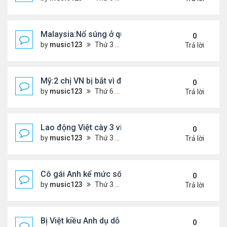
Malaysia:Nổ súng ở quán ăn ,một người phụ nữ Việ
0
by
music123
Thứ 3 Tháng 4 21, 2026 6:00 pm
Trả lời
Mỹ:2 chị VN bị bắt vì đem bòn bòn vào Mỹ
0
by
music123
Thứ 6 Tháng 4 10, 2026 6:40 pm
Trả lời
Lao động Việt cày 3 việc cùng lúc, thu nhập tới 15
0
by
music123
Thứ 3 Tháng 3 31, 2026 4:59 pm
Trả lời
Cô gái Anh kể mức sống 'rẻ khó tin' ở Đà Nẵng
0
by
music123
Thứ 3 Tháng 3 31, 2026 4:52 pm
Trả lời
Bị Việt kiều Anh dụ dỗ "chuyển tiền - nhận quà"...
0