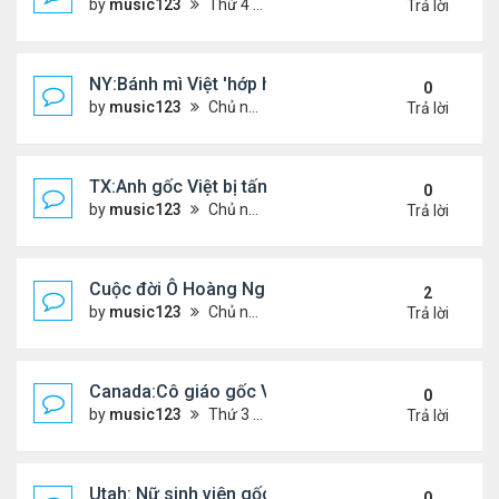
by
music123
Thứ 4 Tháng 5 06, 2026 4:53 am
Trả lời
NY:Bánh mì Việt 'hớp hồn' thực khách Mỹ
0
by
music123
Chủ nhật Tháng 7 26, 2026 4:58 pm
Trả lời
TX:Anh gốc Việt bị tấn công dã man, khó qua khỏi
0
by
music123
Chủ nhật Tháng 7 26, 2026 4:24 pm
Trả lời
Cuộc đời Ô Hoàng Ngành Nails Tại Mỹ
2
by
music123
Chủ nhật Tháng 7 26, 2026 4:17 pm
Trả lời
Canada:Cô giáo gốc Việt bị chồng sát hại
0
by
music123
Thứ 3 Tháng 7 21, 2026 4:56 pm
Trả lời
Utah: Nữ sinh viên gốc Việt tự vẫn, bạn trai bạo hành
0