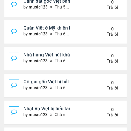
Cảnh sát gốc Việt bắn nạn nhân khiến bị liệt toàn 
0
by
music123
Thứ 5 Tháng 11 13, 2025 2:21 pm
Trả lời
Quán Việt ở Mỹ khiến khách đặt hàng trước cả thá
0
by
music123
Thứ 6 Tháng 11 07, 2025 7:42 pm
Trả lời
Nhà hàng Việt hút khách ở Đức
0
by
music123
Thứ 6 Tháng 11 07, 2025 7:38 pm
Trả lời
Cô gái gốc Việt bị bắt sau vụ xả súng ..
0
by
music123
Thứ 6 Tháng 11 07, 2025 7:33 pm
Trả lời
Nhật:Vợ Việt bị tiểu tam sát hại thê thảm
0
by
music123
Chủ nhật Tháng 11 02, 2025 6:36 pm
Trả lời