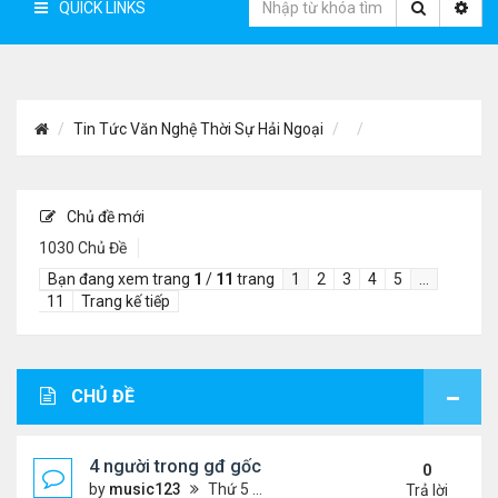
QUICK LINKS
Tin Tức Văn Nghệ Thời Sự Hải Ngoại
Chủ đề mới
1030 Chủ Đề
Bạn đang xem trang
1
/
11
trang
1
2
3
4
5
…
11
Trang kế tiếp
CHỦ ĐỀ
4 người trong gđ gốc Việt thiệt mạng vì tai nạn xe 
0
by
music123
Thứ 5 Tháng 8 06, 2026 4:06 pm
Trả lời