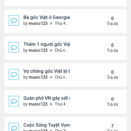
Bà gốc Việt ở Georgia bị bắt vì nhốt trẻ em trong ti
0
by
music123
Thứ 4 Tháng 12 24, 2025 6:52 pm
Trả lời
Thêm 1 người gốc Việt được Đức Giáo Hoàng...
0
by
music123
Chủ nhật Tháng 12 21, 2025 5:03 pm
Trả lời
Vợ chồng gốc Việt bị truy tố khai man $127 triệu...
0
by
music123
Chủ nhật Tháng 12 21, 2025 4:55 pm
Trả lời
Quán phở VN gây sốt vì chế biến thịt không đảm b
0
by
music123
Thứ 4 Tháng 12 17, 2025 6:13 pm
Trả lời
Cuộc Sống Tuyệt Vọng Của Người Việt Vượt Biên 
7