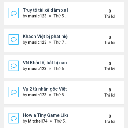
Truy tố tài xế đâm xe khiến hai anh em song sinh n
0
by
music123
Thứ 5 Tháng 2 05, 2026 7:04 pm
Trả lời
Khách Việt bị phát hiện giấu hạt giống rau trong g
0
by
music123
Thứ 7 Tháng 1 31, 2026 3:54 pm
Trả lời
VN Khởi tố, bắt bị can để tạm giam đối với Nguyễn
0
by
music123
Thứ 6 Tháng 1 30, 2026 7:20 am
Trả lời
Vụ 2 tù nhân gốc Việt vượt ngục ly kỳ
8
by
music123
Thứ 5 Tháng 1 29, 2026 6:49 pm
Trả lời
How a Tiny Game Like Eggy Car Turned My Chill E
0
by
Mitchell74
Thứ 5 Tháng 1 29, 2026 12:18 am
Trả lời