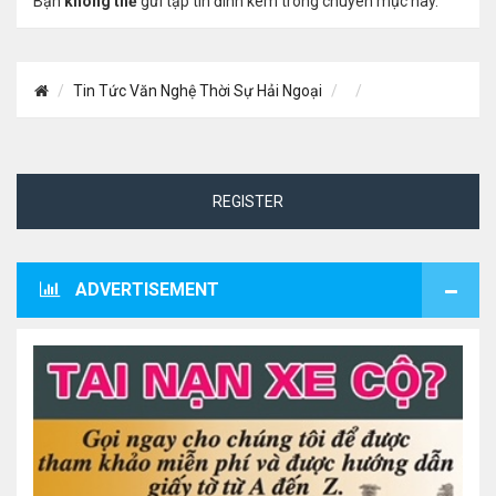
Bạn
không thể
gửi tập tin đính kèm trong chuyên mục này.
Tin Tức Văn Nghệ Thời Sự Hải Ngoại
REGISTER
ADVERTISEMENT