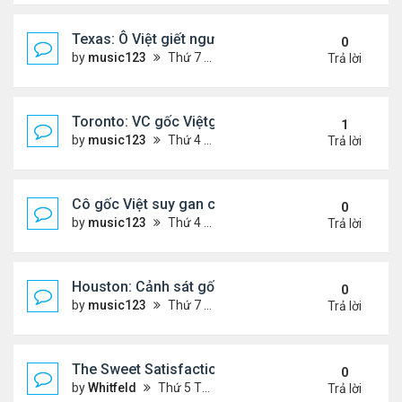
Texas: Ô Việt giết người 30 năm trước, vừa mãn án 
0
by
music123
Thứ 7 Tháng 5 16, 2026 7:39 am
Trả lời
Toronto: VC gốc Việtgiết hàng xóm sau mâu thuẫn 
1
by
music123
Thứ 4 Tháng 5 13, 2026 6:56 pm
Trả lời
Cô gốc Việt suy gan cấp, hôn mê trong kỳ trăng m
0
by
music123
Thứ 4 Tháng 5 13, 2026 5:14 pm
Trả lời
Houston: Cảnh sát gốc Việt bị truy tố tội gạ gẫm tì
0
by
music123
Thứ 7 Tháng 5 02, 2026 7:45 am
Trả lời
The Sweet Satisfaction of Idle Empire Building: A 
0
by
Whitfeld
Thứ 5 Tháng 4 30, 2026 10:35 pm
Trả lời