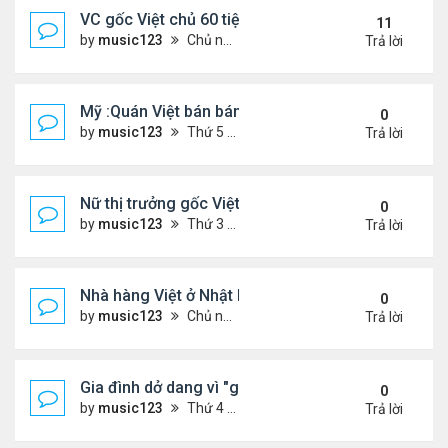
VC gốc Việt chủ 60 tiệm nail trốn thuế $32 triệu
11
by
music123
Chủ nhật Tháng 6 07, 2026 9:21 am
Trả lời
Mỹ :Quán Việt bán bánh mì chảo, cà phê mắm gây 
0
by
music123
Thứ 5 Tháng 6 11, 2026 7:57 pm
Trả lời
Nữ thị trưởng gốc Việt đầu tiên ở Mỹ tái đắc cử
0
by
music123
Thứ 3 Tháng 6 09, 2026 6:23 pm
Trả lời
Nhà hàng Việt ở Nhật bốc cháy dữ dội
0
by
music123
Chủ nhật Tháng 6 07, 2026 9:04 am
Trả lời
Gia đình dở dang vì "giấc mơ Mỹ"
0
by
music123
Thứ 4 Tháng 6 03, 2026 6:34 pm
Trả lời