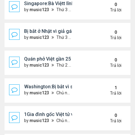
Singapore:Bà Việtt lĩnh án tù vì tội đa phu
0
by
music123
Thứ 3 Tháng 3 03, 2026 5:39 pm
Trả lời
Bị bắt ở Nhật vì giả gái lừa 28 đàn ông...
0
by
music123
Thứ 3 Tháng 3 03, 2026 5:36 pm
Trả lời
Quán phở Việt gần 25 năm giữ chân thực khách L
0
by
music123
Thứ 2 Tháng 3 02, 2026 3:52 pm
Trả lời
Washington:Bị bắt vì sát hại mẹ ruột
1
by
music123
Chủ nhật Tháng 3 01, 2026 6:24 pm
Trả lời
1Gia đình gốc Việt tử vong ở Mỹ
0
by
music123
Chủ nhật Tháng 3 01, 2026 6:26 pm
Trả lời