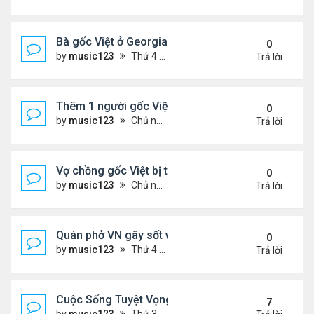
Bà gốc Việt ở Georgia bị bắt vì nhốt trẻ em trong ti
0
by
music123
Thứ 4 Tháng 12 24, 2025 6:52 pm
Trả lời
Thêm 1 người gốc Việt được Đức Giáo Hoàng...
0
by
music123
Chủ nhật Tháng 12 21, 2025 5:03 pm
Trả lời
Vợ chồng gốc Việt bị truy tố khai man $127 triệu...
0
by
music123
Chủ nhật Tháng 12 21, 2025 4:55 pm
Trả lời
Quán phở VN gây sốt vì chế biến thịt không đảm b
0
by
music123
Thứ 4 Tháng 12 17, 2025 6:13 pm
Trả lời
Cuộc Sống Tuyệt Vọng Của Người Việt Vượt Biên 
7