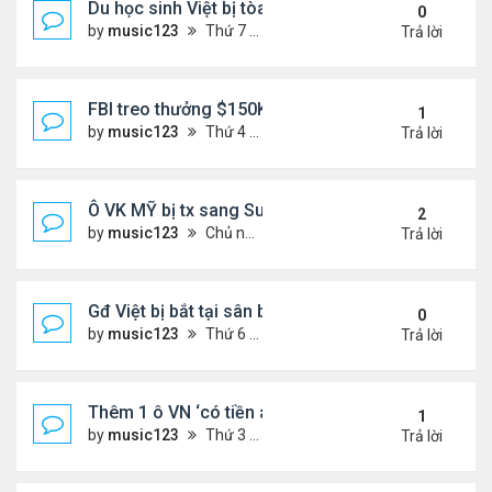
Du học sinh Việt bị tòa HQ kết án 10 năm vì vứt bỏ
0
by
music123
Thứ 7 Tháng 6 27, 2026 8:01 pm
Trả lời
FBI treo thưởng $150K cho tội phạm 'đang ở Việt 
1
by
music123
Thứ 4 Tháng 6 24, 2026 7:26 pm
Trả lời
Ô VK MỸ bị tx sang Sudan,về VN
2
by
music123
Chủ nhật Tháng 6 21, 2026 6:46 am
Trả lời
Gđ Việt bị bắt tại sân bay ở Mỹ
0
by
music123
Thứ 6 Tháng 6 19, 2026 6:47 pm
Trả lời
Thêm 1 ô VN ‘có tiền án’ bị Mỹ trục xuất về nước
1
by
music123
Thứ 3 Tháng 6 16, 2026 7:00 pm
Trả lời