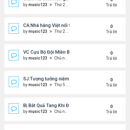
by
music123
Thứ 2 Tháng 7 20, 2026 4:56 pm
Trả lời
CA:Nhà hàng Việt nổi tiếng đóng cửa
0
by
music123
Thứ 2 Tháng 7 20, 2026 4:42 pm
Trả lời
VC Cựu Bộ Đội Miền Bắc Chọn Định Cư Tại Hoa Kỳ
0
by
music123
Chủ nhật Tháng 7 12, 2026 3:01 pm
Trả lời
SJ:Tượng tưởng niệm cđ Việt bị ăn cắp
0
by
music123
Thứ 5 Tháng 7 09, 2026 6:19 am
Trả lời
Bị Bắt Quả Tang Khi Đang Đánh Bắt “Vài Con Cá M
0
by
music123
Chủ nhật Tháng 7 05, 2026 8:47 am
Trả lời