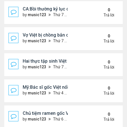
CA:Bồi thường kỷ lục cho gia đình gốc Việt ...
0
by
music123
Thứ 7 Tháng 5 30, 2026 5:26 pm
Trả lời
Vợ Việt bị chồng bắn chết ở Ba Lan, để lại 2 con n
0
by
music123
Thứ 7 Tháng 5 30, 2026 5:09 pm
Trả lời
Hai thực tập sinh Việt tử vong thương tâm
0
by
music123
Thứ 7 Tháng 5 30, 2026 5:02 pm
Trả lời
Mỹ:Bác sĩ gốc Việt nổi tiếng nhờ món vịt quay Bắc
0
by
music123
Thứ 4 Tháng 5 27, 2026 7:43 pm
Trả lời
Chủ tiệm ramen gốc Việt ở Tokyo: 'Người Nhật cố g
0
by
music123
Thứ 6 Tháng 5 22, 2026 7:26 pm
Trả lời