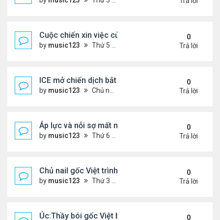
by
music123
Thứ 3 Tháng 11 25, 2025 2:44 pm
Trả lời
Cuộc chiến xin việc của du học sinh Việt ở Mỹ
0
by
music123
Thứ 5 Tháng 12 11, 2025 6:32 pm
Trả lời
ICE mở chiến dịch bắt giữ.. người Việt
0
by
music123
Chủ nhật Tháng 12 07, 2025 5:50 pm
Trả lời
Áp lực và nỗi sợ mất nhà của người cao niên gốc V
0
by
music123
Thứ 6 Tháng 12 05, 2025 7:33 pm
Trả lời
Chủ nail gốc Việt trình diện ICE, và bị trục xuất
0
by
music123
Thứ 3 Tháng 11 18, 2025 5:25 pm
Trả lời
Úc:Thầy bói gốc Việt bị bắt vì lừa đảo 70 triệu USD
0