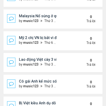
Malaysia:Nổ súng ở quán ăn ,một người phụ nữ Việ
0
by
music123
Thứ 3 Tháng 4 21, 2026 6:00 pm
Trả lời
Mỹ:2 chị VN bị bắt vì đem bòn bòn vào Mỹ
0
by
music123
Thứ 6 Tháng 4 10, 2026 6:40 pm
Trả lời
Lao động Việt cày 3 việc cùng lúc, thu nhập tới 15
0
by
music123
Thứ 3 Tháng 3 31, 2026 4:59 pm
Trả lời
Cô gái Anh kể mức sống 'rẻ khó tin' ở Đà Nẵng
0
by
music123
Thứ 3 Tháng 3 31, 2026 4:52 pm
Trả lời
Bị Việt kiều Anh dụ dỗ "chuyển tiền - nhận quà"...
0