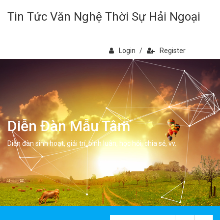
Tin Tức Văn Nghệ Thời Sự Hải Ngoại
Login
/
Register
Diễn Đàn Mẫu Tâm
Diễn đàn sinh hoạt, giải trí, bình luân, học hỏi, chia sẻ, vv.