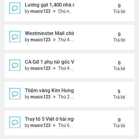
Lường gạt 1,400 nhà đầu tư, 2 ông bà gốc Việt ở O
0
by
music123
Chủ nhật Tháng 11 02, 2025 6:27 pm
Trả lời
Westminster Mall chính thức đóng cửa
0
by
music123
Thứ 4 Tháng 10 22, 2025 6:55 pm
Trả lời
CA:Gđ 1 phụ nữ gốc Việt tử vong tại nhà riêng
0
by
music123
Thứ 4 Tháng 10 22, 2025 5:05 pm
Trả lời
Ttiệm vàng Kim Hưng phẫn uất sau vụ cướp
5
by
music123
Thứ 2 Tháng 9 08, 2025 11:54 am
Trả lời
Truy tố 5 Việt ở hải ngoại chống chính quyền nhân
0
by
music123
Thứ 6 Tháng 10 03, 2025 6:23 pm
Trả lời