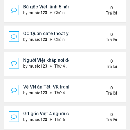
Bà gốc Việt lãnh 5 năm tù vì đe dọa đánh bom lãn
0
by
music123
Chủ nhật Tháng 2 22, 2026 5:53 pm
Trả lời
OC:Quán cafe thoát y của gốc Việt bị Cảnh sát đó
0
by
music123
Chủ nhật Tháng 2 22, 2026 5:45 pm
Trả lời
Người Việt khắp nơi đổ về chợ hoa Phước Lộc Thọ ..
0
by
music123
Thứ 4 Tháng 2 11, 2026 7:58 pm
Trả lời
Về VN ăn Tết, VK tranh thủ làm đẹp, chữa hiếm m
0
by
music123
Thứ 4 Tháng 2 11, 2026 7:47 pm
Trả lời
Gđ gốc Việt 4 người chết ở Canada năm 2023...
0
by
music123
Thứ 6 Tháng 2 06, 2026 6:09 pm
Trả lời