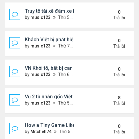
Truy tố tài xế đâm xe khiến hai anh em song sinh n
0
by
music123
Thứ 5 Tháng 2 05, 2026 7:04 pm
Trả lời
Khách Việt bị phát hiện giấu hạt giống rau trong g
0
by
music123
Thứ 7 Tháng 1 31, 2026 3:54 pm
Trả lời
VN Khởi tố, bắt bị can để tạm giam đối với Nguyễn
0
by
music123
Thứ 6 Tháng 1 30, 2026 7:20 am
Trả lời
Vụ 2 tù nhân gốc Việt vượt ngục ly kỳ
8
by
music123
Thứ 5 Tháng 1 29, 2026 6:49 pm
Trả lời
How a Tiny Game Like Eggy Car Turned My Chill E
0
by
Mitchell74
Thứ 5 Tháng 1 29, 2026 12:18 am
Trả lời