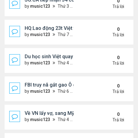
0
by
music123
Thứ 3 Tháng 3 24, 2026 5:09 pm
Trả lời
HQ:Lao động 23t Việt tử vong do bị cuốn vào máy
0
by
music123
Thứ 7 Tháng 3 21, 2026 4:50 pm
Trả lời
Du học sinh Việt quay lén hơn 100 phụ nữ trong toi
0
by
music123
Thứ 4 Tháng 3 18, 2026 6:53 pm
Trả lời
FBI truy nã gắt gao Ô gốc Việt tại Mỹ
0
by
music123
Thứ 6 Tháng 3 13, 2026 8:33 pm
Trả lời
Về VN lấy vợ, sang Mỹ sống lại mâu thuẫn
0
by
music123
Thứ 4 Tháng 3 11, 2026 4:49 pm
Trả lời