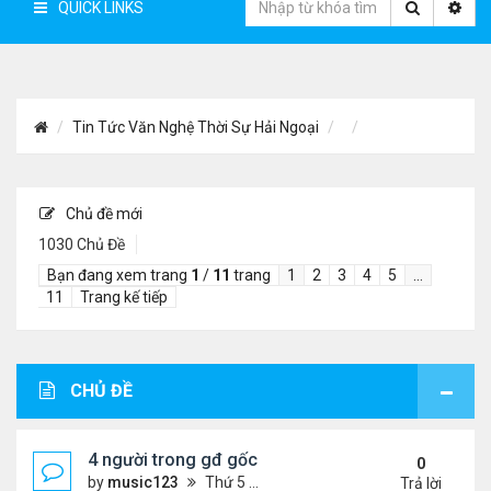
QUICK LINKS
Tin Tức Văn Nghệ Thời Sự Hải Ngoại
Chủ đề mới
1030 Chủ Đề
Bạn đang xem trang
1
/
11
trang
1
2
3
4
5
…
11
Trang kế tiếp
CHỦ ĐỀ
4 người trong gđ gốc Việt thiệt mạng vì tai nạn xe 
0
by
music123
Thứ 5 Tháng 8 06, 2026 4:06 pm
Trả lời