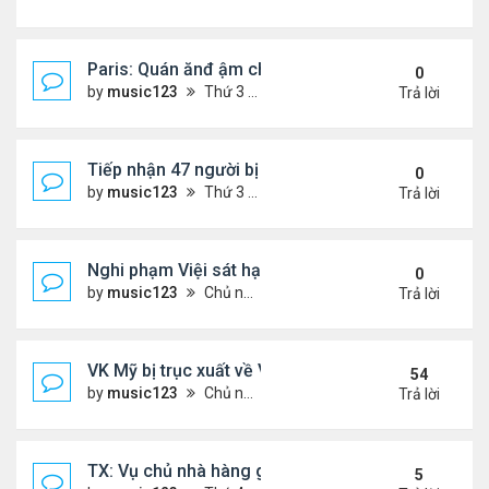
Paris: Quán ănđ ậm chất Việt đông kín khách chờ
0
by
music123
Thứ 3 Tháng 8 04, 2026 5:31 pm
Trả lời
Tiếp nhận 47 người bị Mỹ trục xuất, Công an khuy
0
by
music123
Thứ 3 Tháng 8 04, 2026 5:09 pm
Trả lời
Nghi phạm Việi sát hại cụ bà 91 tuổi, phi tang xác 
0
by
music123
Chủ nhật Tháng 8 02, 2026 6:14 pm
Trả lời
VK Mỹ bị trục xuất về VN sống ra sao
54
by
music123
Chủ nhật Tháng 6 21, 2026 7:33 pm
Trả lời
TX: Vụ chủ nhà hàng gốc Việt cùng hai con bị chồn
5