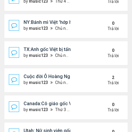
by
music123
Thứ 4 Tháng 5 06, 2026 4:53 am
Trả lời
NY:Bánh mì Việt 'hớp hồn' thực khách Mỹ
0
by
music123
Chủ nhật Tháng 7 26, 2026 4:58 pm
Trả lời
TX:Anh gốc Việt bị tấn công dã man, khó qua khỏi
0
by
music123
Chủ nhật Tháng 7 26, 2026 4:24 pm
Trả lời
Cuộc đời Ô Hoàng Ngành Nails Tại Mỹ
2
by
music123
Chủ nhật Tháng 7 26, 2026 4:17 pm
Trả lời
Canada:Cô giáo gốc Việt bị chồng sát hại
0
by
music123
Thứ 3 Tháng 7 21, 2026 4:56 pm
Trả lời
Utah: Nữ sinh viên gốc Việt tự vẫn, bạn trai bạo hành
0