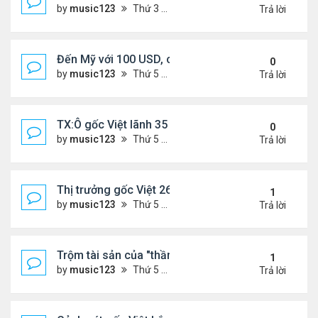
by
music123
Thứ 3 Tháng 11 18, 2025 5:18 pm
Trả lời
Đến Mỹ với 100 USD, cô gái Việt sở hữu 3 nhà hà
0
by
music123
Thứ 5 Tháng 11 13, 2025 2:48 pm
Trả lời
TX:Ô gốc Việt lãnh 35 năm tù vì xâm hại tình dục t
0
by
music123
Thứ 5 Tháng 11 13, 2025 2:41 pm
Trả lời
Thị trưởng gốc Việt 26t bị truy tố
1
by
music123
Thứ 5 Tháng 11 13, 2025 2:34 pm
Trả lời
Trộm tài sản của "thần bài" gốc Việt,lĩnh 13 năm tù
1
by
music123
Thứ 5 Tháng 11 13, 2025 2:25 pm
Trả lời