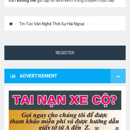
Bạn
không thể
gửi tập tin đính kèm trong chuyên mục này.
Tin Tức Văn Nghệ Thời Sự Hải Ngoại
REGISTER
ADVERTISEMENT