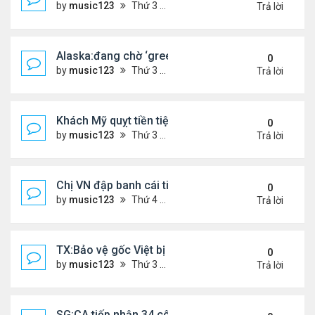
by
music123
Thứ 3 Tháng 3 31, 2026 4:41 pm
Trả lời
Alaska:đang chờ ‘green card,’ đi trình diện ICE, bị
0
by
music123
Thứ 3 Tháng 3 31, 2026 4:29 pm
Trả lời
Khách Mỹ quỵt tiền tiệm nail người Việt
0
by
music123
Thứ 3 Tháng 3 31, 2026 4:25 pm
Trả lời
Chị VN đập banh cái tiệm Dollar Tree
0
by
music123
Thứ 4 Tháng 3 25, 2026 7:25 pm
Trả lời
TX:Bảo vệ gốc Việt bị bắn trọng thương trong vụ 
0
by
music123
Thứ 3 Tháng 3 24, 2026 6:27 pm
Trả lời
SG:CA tiếp nhận 34 công dân VN bị Mỹ trục xuất