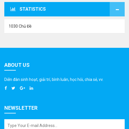
STATISTICS
1030 Chủ Đề
ABOUT US
Diễn đàn sinh hoạt, giải trí, bình luân, học hỏi, chia sẻ, vv.
NEWSLETTER