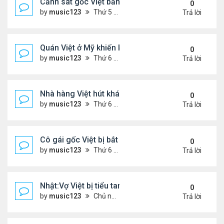
Cảnh sát gốc Việt bắn nạn nhân khiến bị liệt toàn 
0
by
music123
Thứ 5 Tháng 11 13, 2025 2:21 pm
Trả lời
Quán Việt ở Mỹ khiến khách đặt hàng trước cả thá
0
by
music123
Thứ 6 Tháng 11 07, 2025 7:42 pm
Trả lời
Nhà hàng Việt hút khách ở Đức
0
by
music123
Thứ 6 Tháng 11 07, 2025 7:38 pm
Trả lời
Cô gái gốc Việt bị bắt sau vụ xả súng ..
0
by
music123
Thứ 6 Tháng 11 07, 2025 7:33 pm
Trả lời
Nhật:Vợ Việt bị tiểu tam sát hại thê thảm
0
by
music123
Chủ nhật Tháng 11 02, 2025 6:36 pm
Trả lời