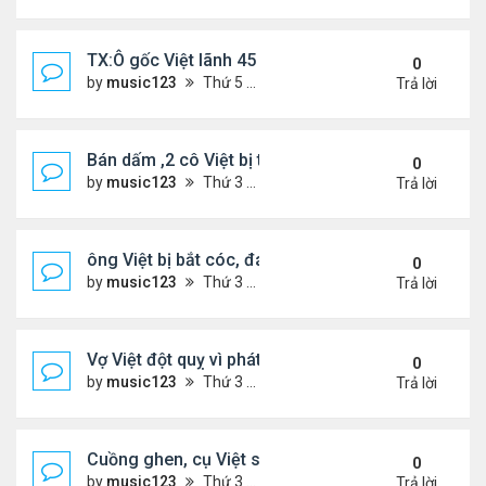
TX:Ô gốc Việt lãnh 45 năm tù vì lạm dụng tình dục 
0
by
music123
Thứ 5 Tháng 4 30, 2026 6:28 pm
Trả lời
Bán dấm ,2 cô Việt bị tịch thu hơn $291,000 tiền m
0
by
music123
Thứ 3 Tháng 4 21, 2026 6:43 pm
Trả lời
ông Việt bị bắt cóc, đánh đập khi đi gửi tiền ngân
0
by
music123
Thứ 3 Tháng 4 21, 2026 6:22 pm
Trả lời
Vợ Việt đột quỵ vì phát hiện chồng có bồ và con ri
0
by
music123
Thứ 3 Tháng 4 21, 2026 6:17 pm
Trả lời
Cuồng ghen, cụ Việt sát hại vợ trẻ
0
by
music123
Thứ 3 Tháng 4 21, 2026 6:10 pm
Trả lời