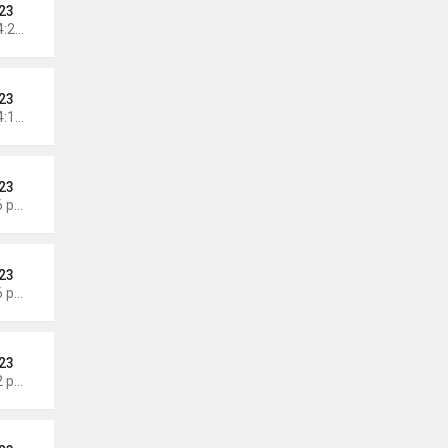
23
Chủ nhật Tháng 7 26, 2026 4:24 pm
23
Chủ nhật Tháng 7 26, 2026 4:18 pm
23
Thứ 3 Tháng 7 21, 2026 4:56 pm
23
Thứ 2 Tháng 7 20, 2026 4:56 pm
23
Thứ 2 Tháng 7 20, 2026 4:42 pm