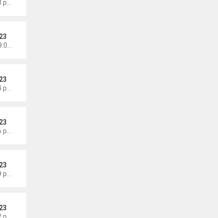
Thứ 3 Tháng 6 09, 2026 6:23 pm
23
Chủ nhật Tháng 6 07, 2026 9:04 am
23
Thứ 4 Tháng 6 03, 2026 6:34 pm
23
Thứ 7 Tháng 5 30, 2026 5:26 pm
23
Thứ 7 Tháng 5 30, 2026 5:09 pm
23
Thứ 7 Tháng 5 30, 2026 5:02 pm