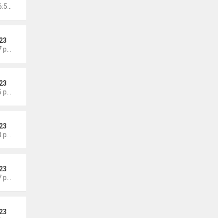
Chủ nhật Tháng 6 21, 2026 6:58 am
23
Thứ 6 Tháng 6 19, 2026 6:47 pm
23
Thứ 3 Tháng 6 16, 2026 7:05 pm
23
Thứ 5 Tháng 6 11, 2026 7:58 pm
23
Thứ 5 Tháng 6 11, 2026 7:57 pm
23