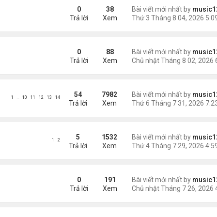
ông an khuyến cáo
0
38
Bài viết mới nhất by
music1
Trả lời
Xem
phi tang xác trong rừng
0
88
Bài viết mới nhất by
music1
Trả lời
Xem
54
7982
Bài viết mới nhất by
music1
…
1
10
11
12
13
14
Trả lời
Xem
 con bị chồng sát hại
5
1532
Bài viết mới nhất by
music1
1
2
Trả lời
Xem
Mỹ
0
191
Bài viết mới nhất by
music1
Trả lời
Xem