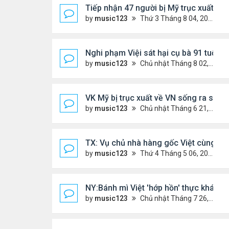
Tiếp nhận 47 người bị Mỹ trục xuất, C
by
music123
Thứ 3 Tháng 8 04, 2026 5:09 pm
Nghi phạm Việi sát hại cụ bà 91 tuổi, 
by
music123
Chủ nhật Tháng 8 02, 2026 6:14 pm
VK Mỹ bị trục xuất về VN sống ra sao
by
music123
Chủ nhật Tháng 6 21, 2026 7:33 pm
TX: Vụ chủ nhà hàng gốc Việt cùng hai
by
music123
Thứ 4 Tháng 5 06, 2026 4:53 am
NY:Bánh mì Việt 'hớp hồn' thực khách 
by
music123
Chủ nhật Tháng 7 26, 2026 4:58 pm