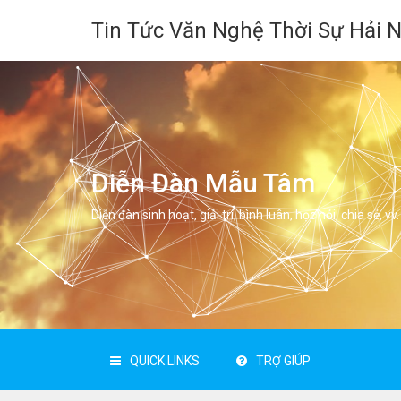
Tin Tức Văn Nghệ Thời Sự Hải 
Diễn Đàn Mẫu Tâm
Diễn đàn sinh hoạt, giải trí, bình luân, học hỏi, chia sẻ, vv.
QUICK LINKS
TRỢ GIÚP