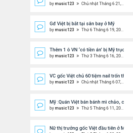
by
music123
Chủ nhật Tháng 6 21, 2026 6:46 am
Gđ Việt bị bắt tại sân bay ở Mỹ
by
music123
Thứ 6 Tháng 6 19, 2026 6:47 pm
Thêm 1 ô VN ‘có tiền án’ bị Mỹ trục xu
by
music123
Thứ 3 Tháng 6 16, 2026 7:00 pm
VC gốc Việt chủ 60 tiệm nail trốn thuế 
by
music123
Chủ nhật Tháng 6 07, 2026 9:21 am
Mỹ :Quán Việt bán bánh mì chảo, cà p
by
music123
Thứ 5 Tháng 6 11, 2026 7:57 pm
Nữ thị trưởng gốc Việt đầu tiên ở Mỹ t