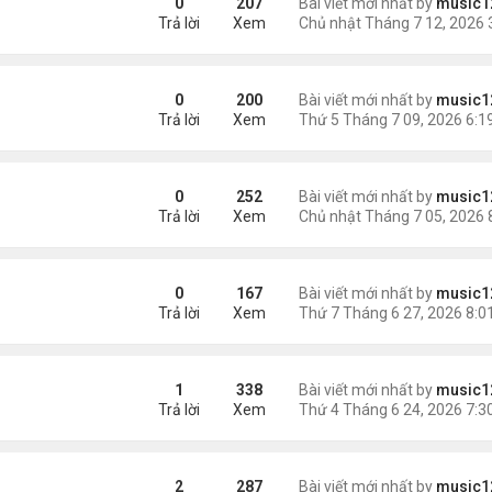
0
207
Bài viết mới nhất by
music1
Trả lời
Xem
p
0
200
Bài viết mới nhất by
music1
Trả lời
Xem
ài Con Cá Mỹ”, Người Đàn Ông Gốc Việt Xin Được Tha Tội
0
252
Bài viết mới nhất by
music1
Trả lời
Xem
ăm vì vứt bỏ con sơ sinh
0
167
Bài viết mới nhất by
music1
Trả lời
Xem
đang ở Việt Nam'
1
338
Bài viết mới nhất by
music1
Trả lời
Xem
2
287
Bài viết mới nhất by
music1