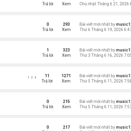
Trả lời
Xem
0
293
Bài viết mới nhất by
music1
Trả lời
Xem
ất về nước
1
323
Bài viết mới nhất by
music1
Trả lời
Xem
$32 triệu
11
1271
Bài viết mới nhất by
music1
1
2
3
Trả lời
Xem
hê mắm gây chú ý tại Mỹ
0
215
Bài viết mới nhất by
music1
Trả lời
Xem
ái đắc cử
0
217
Bài viết mới nhất by
music1