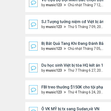
by
music123
Chủ nhật Tháng 7 12, 2026 3:01 pm
SJ:Tượng tưởng niệm cđ Việt bị ăn cắ
by
music123
Thứ 5 Tháng 7 09, 2026 6:19 am
Bị Bắt Quả Tang Khi Đang Đánh Bắt “V
by
music123
Chủ nhật Tháng 7 05, 2026 8:47 am
Du học sinh Việt bị tòa HQ kết án 10 n
by
music123
Thứ 7 Tháng 6 27, 2026 8:01 pm
FBI treo thưởng $150K cho tội phạm '
by
music123
Thứ 4 Tháng 6 24, 2026 7:26 pm
Ô VK MỸ bị tx sang Sudan,về VN