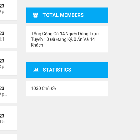
23
Thứ 3 Tháng 8 04, 2026 5:09 pm
TOTAL MEMBERS
23
Tổng Cộng Có
14
Người Dùng Trực
Chủ nhật Tháng 8 02, 2026 6:14 pm
Tuyến :: 0 Đã Đăng Ký, 0 Ẩn Và
14
Khách
23
Thứ 6 Tháng 7 31, 2026 7:23 pm
STATISTICS
1030 Chủ Đề
23
Thứ 4 Tháng 7 29, 2026 4:59 pm
23
Chủ nhật Tháng 7 26, 2026 4:58 pm