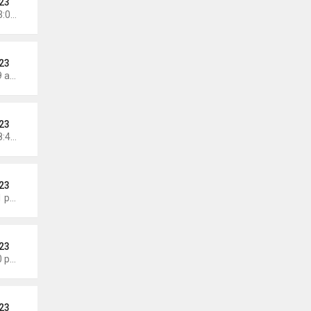
23
Chủ nhật Tháng 7 12, 2026 3:01 pm
23
Thứ 5 Tháng 7 09, 2026 6:19 am
23
Chủ nhật Tháng 7 05, 2026 8:47 am
23
Thứ 7 Tháng 6 27, 2026 8:01 pm
23
Thứ 4 Tháng 6 24, 2026 7:30 pm
23