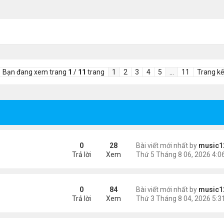
Bạn đang xem trang
1
/
11
trang
1
2
3
4
5
…
11
Trang kế
 tai nạn xe hơi
0
28
Bài viết mới nhất by
music1
Trả lời
Xem
n khách chờ
0
84
Bài viết mới nhất by
music1
Trả lời
Xem