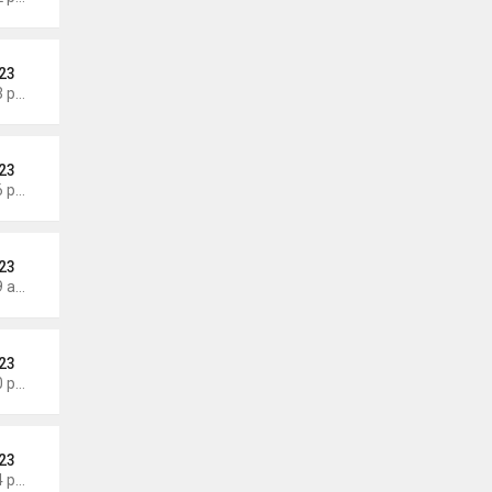
23
Thứ 4 Tháng 5 27, 2026 7:43 pm
23
Thứ 6 Tháng 5 22, 2026 7:26 pm
23
Thứ 7 Tháng 5 16, 2026 7:39 am
23
Thứ 4 Tháng 5 13, 2026 7:00 pm
23
Thứ 4 Tháng 5 13, 2026 5:14 pm