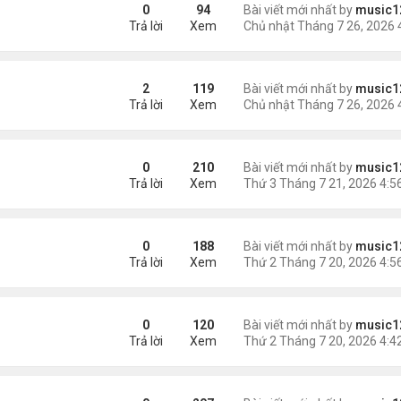
hó qua khỏi
0
94
Bài viết mới nhất by
music1
Trả lời
Xem
2
119
Bài viết mới nhất by
music1
Trả lời
Xem
hại
0
210
Bài viết mới nhất by
music1
Trả lời
Xem
trai bạo hành ....
0
188
Bài viết mới nhất by
music1
Trả lời
Xem
0
120
Bài viết mới nhất by
music1
Trả lời
Xem
 Tại Hoa Kỳ?