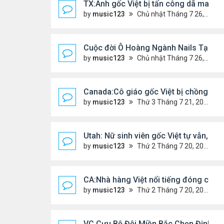
TX:Anh gốc Việt bị tấn công dã man, k
by
music123
Chủ nhật Tháng 7 26, 2026 4:24 pm
Cuộc đời Ô Hoàng Ngành Nails Tại Mỹ
by
music123
Chủ nhật Tháng 7 26, 2026 4:17 pm
Canada:Cô giáo gốc Việt bị chồng sát 
by
music123
Thứ 3 Tháng 7 21, 2026 4:56 pm
Utah: Nữ sinh viên gốc Việt tự vẫn, bạn 
by
music123
Thứ 2 Tháng 7 20, 2026 4:56 pm
CA:Nhà hàng Việt nổi tiếng đóng cửa
by
music123
Thứ 2 Tháng 7 20, 2026 4:42 pm
VC Cựu Bộ Đội Miền Bắc Chọn Định Cư