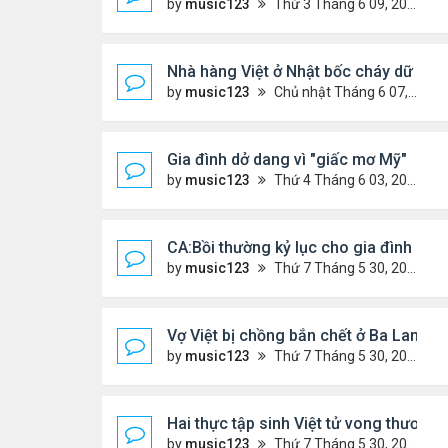
by
music123
Thứ 3 Tháng 6 09, 2026 6:23 pm
Nhà hàng Việt ở Nhật bốc cháy dữ dội
by
music123
Chủ nhật Tháng 6 07, 2026 9:04 am
Gia đình dở dang vì "giấc mơ Mỹ"
by
music123
Thứ 4 Tháng 6 03, 2026 6:34 pm
CA:Bồi thường kỷ lục cho gia đình gốc V
by
music123
Thứ 7 Tháng 5 30, 2026 5:26 pm
Vợ Việt bị chồng bắn chết ở Ba Lan, để
by
music123
Thứ 7 Tháng 5 30, 2026 5:09 pm
Hai thực tập sinh Việt tử vong thương 
by
music123
Thứ 7 Tháng 5 30, 2026 5:02 pm