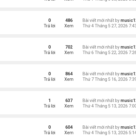
ịt quay Bắc Kinh
0
486
Bài viết mới nhất by
music1
Trả lời
Xem
i Nhật cố gắng một, tôi phải nỗ lực 10'
0
702
Bài viết mới nhất by
music1
Trả lời
Xem
 vừa mãn án tù bị trục xuất
0
864
Bài viết mới nhất by
music1
Trả lời
Xem
u mâu thuẫn về khói thịt nướng
1
637
Bài viết mới nhất by
music1
Trả lời
Xem
g kỳ trăng mật
0
604
Bài viết mới nhất by
music1
Trả lời
Xem