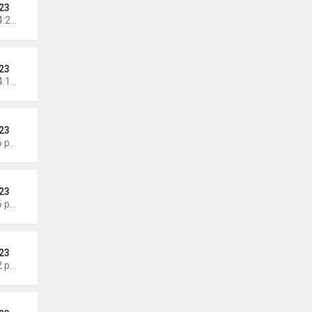
23
Chủ nhật Tháng 7 26, 2026 4:24 pm
23
Chủ nhật Tháng 7 26, 2026 4:18 pm
23
Thứ 3 Tháng 7 21, 2026 4:56 pm
23
Thứ 2 Tháng 7 20, 2026 4:56 pm
23
Thứ 2 Tháng 7 20, 2026 4:42 pm