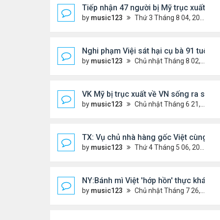
Tiếp nhận 47 người bị Mỹ trục xuất, C
by
music123
Thứ 3 Tháng 8 04, 2026 5:09 pm
Nghi phạm Việi sát hại cụ bà 91 tuổi, 
by
music123
Chủ nhật Tháng 8 02, 2026 6:14 pm
VK Mỹ bị trục xuất về VN sống ra sao
by
music123
Chủ nhật Tháng 6 21, 2026 7:33 pm
TX: Vụ chủ nhà hàng gốc Việt cùng hai
by
music123
Thứ 4 Tháng 5 06, 2026 4:53 am
NY:Bánh mì Việt 'hớp hồn' thực khách 
by
music123
Chủ nhật Tháng 7 26, 2026 4:58 pm