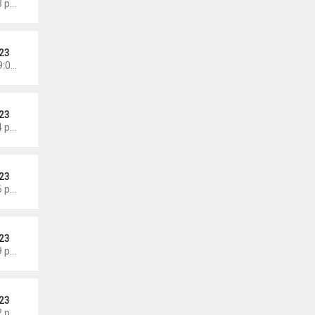
Thứ 3 Tháng 6 09, 2026 6:23 pm
23
Chủ nhật Tháng 6 07, 2026 9:04 am
23
Thứ 4 Tháng 6 03, 2026 6:34 pm
23
Thứ 7 Tháng 5 30, 2026 5:26 pm
23
Thứ 7 Tháng 5 30, 2026 5:09 pm
23
Thứ 7 Tháng 5 30, 2026 5:02 pm