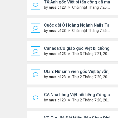
TX:Anh gốc Việt bị tấn công dã man, k
by
music123
Chủ nhật Tháng 7 26, 2026 4:24 pm
Cuộc đời Ô Hoàng Ngành Nails Tại Mỹ
by
music123
Chủ nhật Tháng 7 26, 2026 4:17 pm
Canada:Cô giáo gốc Việt bị chồng sát 
by
music123
Thứ 3 Tháng 7 21, 2026 4:56 pm
Utah: Nữ sinh viên gốc Việt tự vẫn, bạn 
by
music123
Thứ 2 Tháng 7 20, 2026 4:56 pm
CA:Nhà hàng Việt nổi tiếng đóng cửa
by
music123
Thứ 2 Tháng 7 20, 2026 4:42 pm
VC Cựu Bộ Đội Miền Bắc Chọn Định Cư