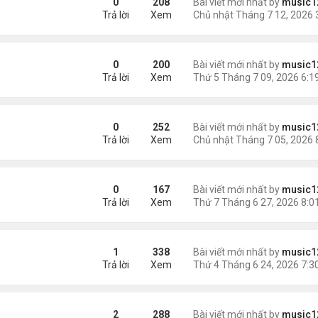
0
208
Bài viết mới nhất by
music1
Trả lời
Xem
p
0
200
Bài viết mới nhất by
music1
Trả lời
Xem
ài Con Cá Mỹ”, Người Đàn Ông Gốc Việt Xin Được Tha Tội
0
252
Bài viết mới nhất by
music1
Trả lời
Xem
ăm vì vứt bỏ con sơ sinh
0
167
Bài viết mới nhất by
music1
Trả lời
Xem
đang ở Việt Nam'
1
338
Bài viết mới nhất by
music1
Trả lời
Xem
2
288
Bài viết mới nhất by
music1