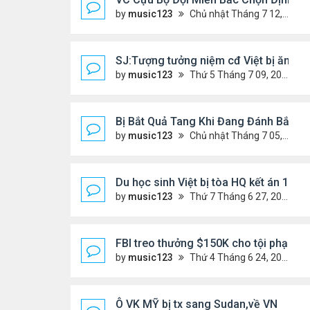
by
music123
Chủ nhật Tháng 7 12, 2026 3:01 pm
SJ:Tượng tưởng niệm cđ Việt bị ăn cắ
by
music123
Thứ 5 Tháng 7 09, 2026 6:19 am
Bị Bắt Quả Tang Khi Đang Đánh Bắt “V
by
music123
Chủ nhật Tháng 7 05, 2026 8:47 am
Du học sinh Việt bị tòa HQ kết án 10 n
by
music123
Thứ 7 Tháng 6 27, 2026 8:01 pm
FBI treo thưởng $150K cho tội phạm '
by
music123
Thứ 4 Tháng 6 24, 2026 7:26 pm
Ô VK MỸ bị tx sang Sudan,về VN