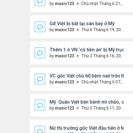
by
music123
Chủ nhật Tháng 6 21, 2026 6:46 am
Gđ Việt bị bắt tại sân bay ở Mỹ
by
music123
Thứ 6 Tháng 6 19, 2026 6:47 pm
Thêm 1 ô VN ‘có tiền án’ bị Mỹ trục xu
by
music123
Thứ 3 Tháng 6 16, 2026 7:00 pm
VC gốc Việt chủ 60 tiệm nail trốn thuế 
by
music123
Chủ nhật Tháng 6 07, 2026 9:21 am
Mỹ :Quán Việt bán bánh mì chảo, cà p
by
music123
Thứ 5 Tháng 6 11, 2026 7:57 pm
Nữ thị trưởng gốc Việt đầu tiên ở Mỹ t