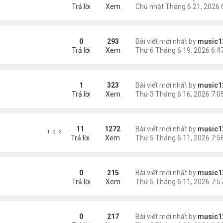
Trả lời
Xem
0
293
Bài viết mới nhất by
music1
Trả lời
Xem
ất về nước
1
323
Bài viết mới nhất by
music1
Trả lời
Xem
$32 triệu
11
1272
Bài viết mới nhất by
music1
1
2
3
Trả lời
Xem
hê mắm gây chú ý tại Mỹ
0
215
Bài viết mới nhất by
music1
Trả lời
Xem
ái đắc cử
0
217
Bài viết mới nhất by
music1