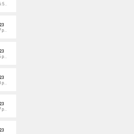
Chủ nhật Tháng 6 21, 2026 6:58 am
23
Thứ 6 Tháng 6 19, 2026 6:47 pm
23
Thứ 3 Tháng 6 16, 2026 7:05 pm
23
Thứ 5 Tháng 6 11, 2026 7:58 pm
23
Thứ 5 Tháng 6 11, 2026 7:57 pm
23