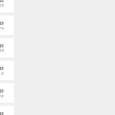
23
Chủ nhật Tháng 7 12, 2026 3:01 pm
23
Thứ 5 Tháng 7 09, 2026 6:19 am
23
Chủ nhật Tháng 7 05, 2026 8:47 am
23
Thứ 7 Tháng 6 27, 2026 8:01 pm
23
Thứ 4 Tháng 6 24, 2026 7:30 pm
23