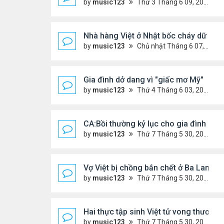
by
music123
Thứ 3 Tháng 6 09, 2026 6:23 pm
Nhà hàng Việt ở Nhật bốc cháy dữ dội
by
music123
Chủ nhật Tháng 6 07, 2026 9:04 am
Gia đình dở dang vì "giấc mơ Mỹ"
by
music123
Thứ 4 Tháng 6 03, 2026 6:34 pm
CA:Bồi thường kỷ lục cho gia đình gốc V
by
music123
Thứ 7 Tháng 5 30, 2026 5:26 pm
Vợ Việt bị chồng bắn chết ở Ba Lan, để
by
music123
Thứ 7 Tháng 5 30, 2026 5:09 pm
Hai thực tập sinh Việt tử vong thương 
by
music123
Thứ 7 Tháng 5 30, 2026 5:02 pm