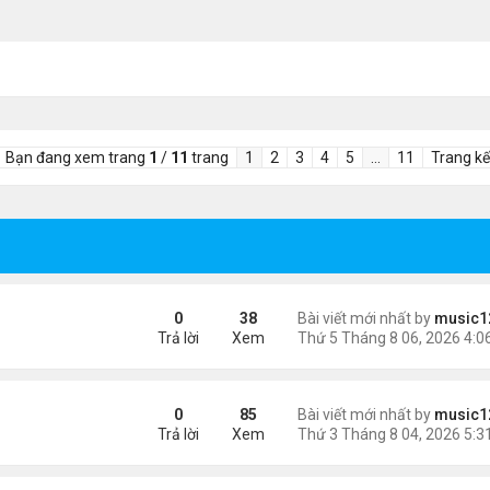
Bạn đang xem trang
1
/
11
trang
1
2
3
4
5
…
11
Trang kế
 tai nạn xe hơi
0
38
Bài viết mới nhất by
music1
Trả lời
Xem
n khách chờ
0
85
Bài viết mới nhất by
music1
Trả lời
Xem