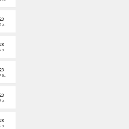
23
Thứ 4 Tháng 5 27, 2026 7:43 pm
23
Thứ 6 Tháng 5 22, 2026 7:26 pm
23
Thứ 7 Tháng 5 16, 2026 7:39 am
23
Thứ 4 Tháng 5 13, 2026 7:00 pm
23
Thứ 4 Tháng 5 13, 2026 5:14 pm