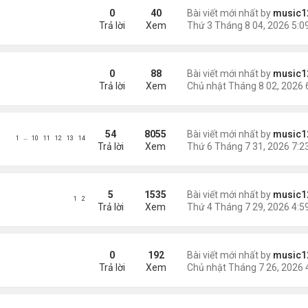
ông an khuyến cáo
0
40
Bài viết mới nhất by
music1
Trả lời
Xem
phi tang xác trong rừng
0
88
Bài viết mới nhất by
music1
Trả lời
Xem
54
8055
Bài viết mới nhất by
music1
…
1
10
11
12
13
14
Trả lời
Xem
 con bị chồng sát hại
5
1535
Bài viết mới nhất by
music1
1
2
Trả lời
Xem
Mỹ
0
192
Bài viết mới nhất by
music1
Trả lời
Xem