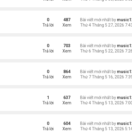
ịt quay Bắc Kinh
0
487
Bài viết mới nhất by
music1
Trả lời
Xem
i Nhật cố gắng một, tôi phải nỗ lực 10'
0
703
Bài viết mới nhất by
music1
Trả lời
Xem
 vừa mãn án tù bị trục xuất
0
864
Bài viết mới nhất by
music1
Trả lời
Xem
u mâu thuẫn về khói thịt nướng
1
637
Bài viết mới nhất by
music1
Trả lời
Xem
g kỳ trăng mật
0
604
Bài viết mới nhất by
music1
Trả lời
Xem