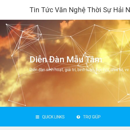
Tin Tức Văn Nghệ Thời Sự Hải 
Diễn Đàn Mẫu Tâm
Diễn đàn sinh hoạt, giải trí, bình luân, học hỏi, chia sẻ, vv.
QUICK LINKS
TRỢ GIÚP