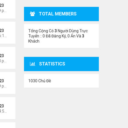
23
Thứ 3 Tháng 8 04, 2026 5:09 pm
TOTAL MEMBERS
23
Tổng Cộng Có
3
Người Dùng Trực
Chủ nhật Tháng 8 02, 2026 6:14 pm
Tuyến :: 0 Đã Đăng Ký, 0 Ẩn Và
3
Khách
23
Thứ 6 Tháng 7 31, 2026 7:23 pm
STATISTICS
1030 Chủ Đề
23
Thứ 4 Tháng 7 29, 2026 4:59 pm
23
Chủ nhật Tháng 7 26, 2026 4:58 pm