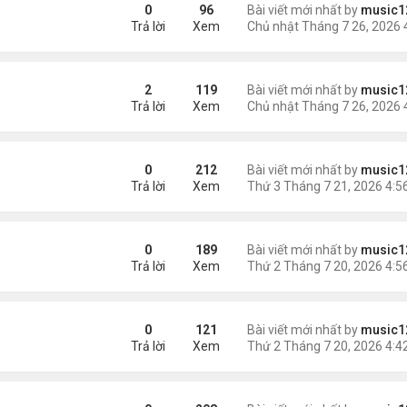
hó qua khỏi
0
96
Bài viết mới nhất by
music1
Trả lời
Xem
2
119
Bài viết mới nhất by
music1
Trả lời
Xem
hại
0
212
Bài viết mới nhất by
music1
Trả lời
Xem
trai bạo hành ....
0
189
Bài viết mới nhất by
music1
Trả lời
Xem
0
121
Bài viết mới nhất by
music1
Trả lời
Xem
 Tại Hoa Kỳ?