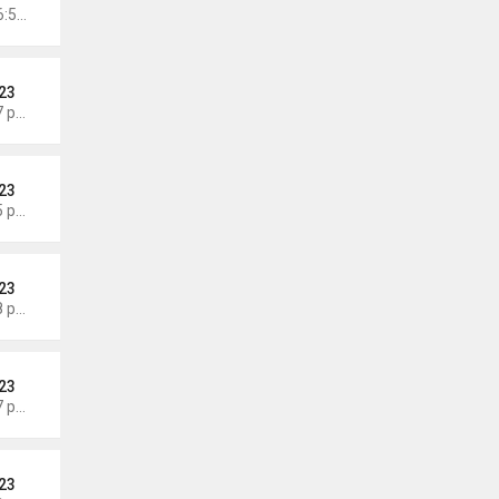
Chủ nhật Tháng 6 21, 2026 6:58 am
23
Thứ 6 Tháng 6 19, 2026 6:47 pm
23
Thứ 3 Tháng 6 16, 2026 7:05 pm
23
Thứ 5 Tháng 6 11, 2026 7:58 pm
23
Thứ 5 Tháng 6 11, 2026 7:57 pm
23