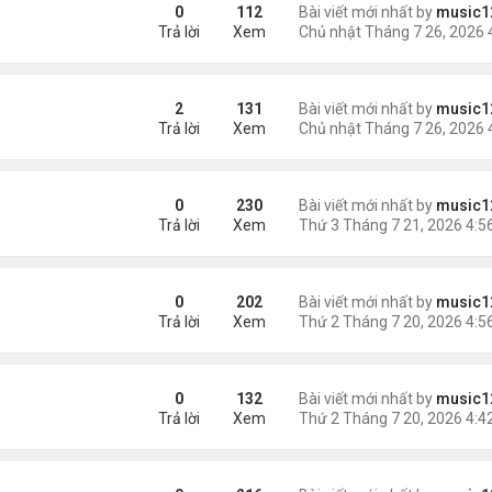
hó qua khỏi
0
112
Bài viết mới nhất by
music1
Trả lời
Xem
2
131
Bài viết mới nhất by
music1
Trả lời
Xem
hại
0
230
Bài viết mới nhất by
music1
Trả lời
Xem
trai bạo hành ....
0
202
Bài viết mới nhất by
music1
Trả lời
Xem
0
132
Bài viết mới nhất by
music1
Trả lời
Xem
 Tại Hoa Kỳ?