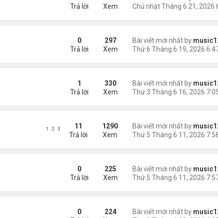
Trả lời
Xem
0
297
Bài viết mới nhất by
music1
Trả lời
Xem
ất về nước
1
330
Bài viết mới nhất by
music1
Trả lời
Xem
$32 triệu
11
1290
Bài viết mới nhất by
music1
1
2
3
Trả lời
Xem
hê mắm gây chú ý tại Mỹ
0
225
Bài viết mới nhất by
music1
Trả lời
Xem
ái đắc cử
0
224
Bài viết mới nhất by
music1