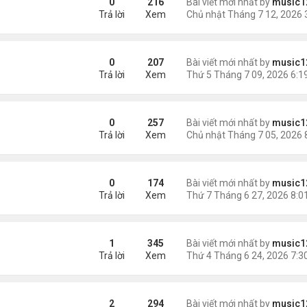
0
216
Bài viết mới nhất by
music1
Trả lời
Xem
p
0
207
Bài viết mới nhất by
music1
Trả lời
Xem
ài Con Cá Mỹ”, Người Đàn Ông Gốc Việt Xin Được Tha Tội
0
257
Bài viết mới nhất by
music1
Trả lời
Xem
ăm vì vứt bỏ con sơ sinh
0
174
Bài viết mới nhất by
music1
Trả lời
Xem
đang ở Việt Nam'
1
345
Bài viết mới nhất by
music1
Trả lời
Xem
2
294
Bài viết mới nhất by
music1