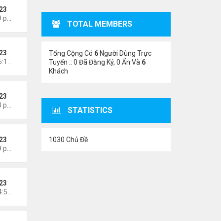
23
Thứ 3 Tháng 8 04, 2026 5:09 pm
TOTAL MEMBERS
23
Tổng Cộng Có
6
Người Dùng Trực
Chủ nhật Tháng 8 02, 2026 6:14 pm
Tuyến :: 0 Đã Đăng Ký, 0 Ẩn Và
6
Khách
23
Thứ 6 Tháng 7 31, 2026 7:23 pm
STATISTICS
1030 Chủ Đề
23
Thứ 4 Tháng 7 29, 2026 4:59 pm
23
Chủ nhật Tháng 7 26, 2026 4:58 pm