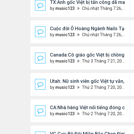
TX:Anh gốc Việt bị tấn công dã man, k
by
music123
Chủ nhật Tháng 7 26, 2026 4:24 pm
Cuộc đời Ô Hoàng Ngành Nails Tại Mỹ
by
music123
Chủ nhật Tháng 7 26, 2026 4:17 pm
Canada:Cô giáo gốc Việt bị chồng sát 
by
music123
Thứ 3 Tháng 7 21, 2026 4:56 pm
Utah: Nữ sinh viên gốc Việt tự vẫn, bạn 
by
music123
Thứ 2 Tháng 7 20, 2026 4:56 pm
CA:Nhà hàng Việt nổi tiếng đóng cửa
by
music123
Thứ 2 Tháng 7 20, 2026 4:42 pm
VC Cựu Bộ Đội Miền Bắc Chọn Định Cư