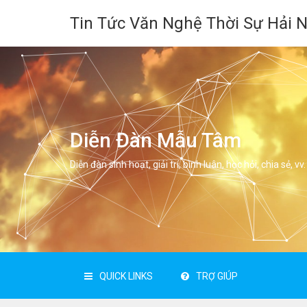
Tin Tức Văn Nghệ Thời Sự Hải 
Diễn Đàn Mẫu Tâm
Diễn đàn sinh hoạt, giải trí, bình luân, học hỏi, chia sẻ, vv.
QUICK LINKS
TRỢ GIÚP