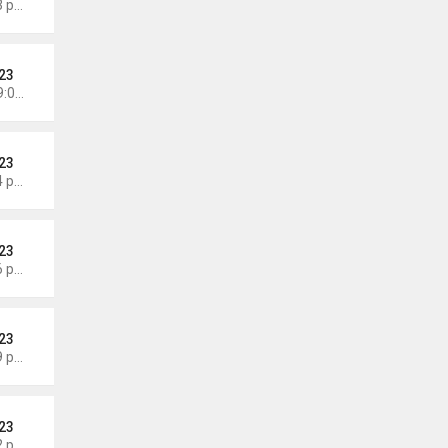
Thứ 3 Tháng 6 09, 2026 6:23 pm
23
Chủ nhật Tháng 6 07, 2026 9:04 am
23
Thứ 4 Tháng 6 03, 2026 6:34 pm
23
Thứ 7 Tháng 5 30, 2026 5:26 pm
23
Thứ 7 Tháng 5 30, 2026 5:09 pm
23
Thứ 7 Tháng 5 30, 2026 5:02 pm