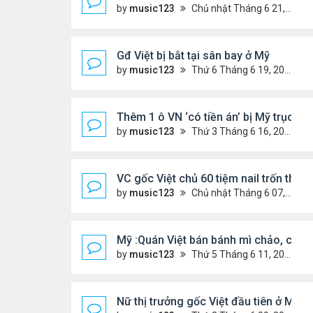
by
music123
Chủ nhật Tháng 6 21, 2026 6:46 am
Gđ Việt bị bắt tại sân bay ở Mỹ
by
music123
Thứ 6 Tháng 6 19, 2026 6:47 pm
Thêm 1 ô VN ‘có tiền án’ bị Mỹ trục xu
by
music123
Thứ 3 Tháng 6 16, 2026 7:00 pm
VC gốc Việt chủ 60 tiệm nail trốn thuế 
by
music123
Chủ nhật Tháng 6 07, 2026 9:21 am
Mỹ :Quán Việt bán bánh mì chảo, cà p
by
music123
Thứ 5 Tháng 6 11, 2026 7:57 pm
Nữ thị trưởng gốc Việt đầu tiên ở Mỹ t