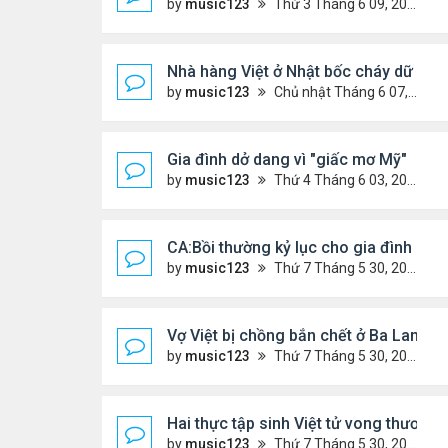
by
music123
Thứ 3 Tháng 6 09, 2026 6:23 pm
Nhà hàng Việt ở Nhật bốc cháy dữ dội
by
music123
Chủ nhật Tháng 6 07, 2026 9:04 am
Gia đình dở dang vì "giấc mơ Mỹ"
by
music123
Thứ 4 Tháng 6 03, 2026 6:34 pm
CA:Bồi thường kỷ lục cho gia đình gốc V
by
music123
Thứ 7 Tháng 5 30, 2026 5:26 pm
Vợ Việt bị chồng bắn chết ở Ba Lan, để
by
music123
Thứ 7 Tháng 5 30, 2026 5:09 pm
Hai thực tập sinh Việt tử vong thương 
by
music123
Thứ 7 Tháng 5 30, 2026 5:02 pm