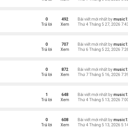
ịt quay Bắc Kinh
0
492
Bài viết mới nhất by
music1
Trả lời
Xem
i Nhật cố gắng một, tôi phải nỗ lực 10'
0
707
Bài viết mới nhất by
music1
Trả lời
Xem
 vừa mãn án tù bị trục xuất
0
872
Bài viết mới nhất by
music1
Trả lời
Xem
u mâu thuẫn về khói thịt nướng
1
648
Bài viết mới nhất by
music1
Trả lời
Xem
g kỳ trăng mật
0
608
Bài viết mới nhất by
music1
Trả lời
Xem