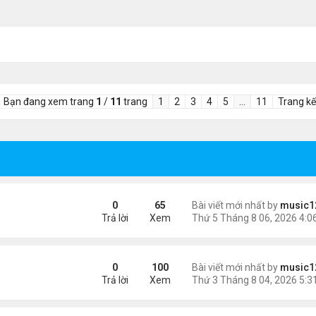
Bạn đang xem trang
1
/
11
trang
1
2
3
4
5
…
11
Trang kế
 tai nạn xe hơi
0
65
Bài viết mới nhất by
music1
Trả lời
Xem
n khách chờ
0
100
Bài viết mới nhất by
music1
Trả lời
Xem