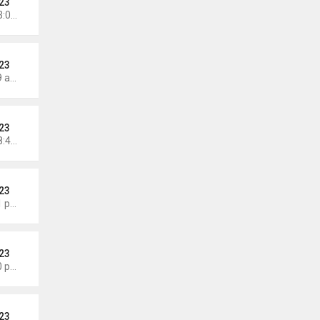
23
Chủ nhật Tháng 7 12, 2026 3:01 pm
23
Thứ 5 Tháng 7 09, 2026 6:19 am
23
Chủ nhật Tháng 7 05, 2026 8:47 am
23
Thứ 7 Tháng 6 27, 2026 8:01 pm
23
Thứ 4 Tháng 6 24, 2026 7:30 pm
23