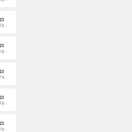
23
Thứ 4 Tháng 5 27, 2026 7:43 pm
23
Thứ 6 Tháng 5 22, 2026 7:26 pm
23
Thứ 7 Tháng 5 16, 2026 7:39 am
23
Thứ 4 Tháng 5 13, 2026 7:00 pm
23
Thứ 4 Tháng 5 13, 2026 5:14 pm