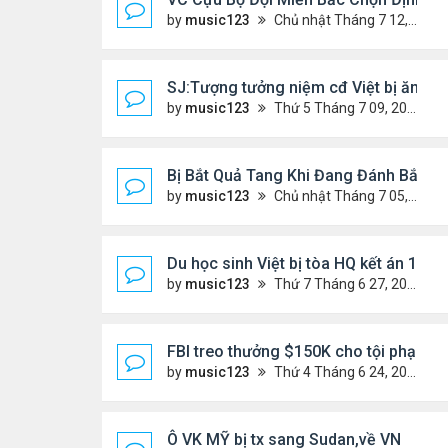
by
music123
Chủ nhật Tháng 7 12, 2026 3:01 pm
SJ:Tượng tưởng niệm cđ Việt bị ăn cắ
by
music123
Thứ 5 Tháng 7 09, 2026 6:19 am
Bị Bắt Quả Tang Khi Đang Đánh Bắt “V
by
music123
Chủ nhật Tháng 7 05, 2026 8:47 am
Du học sinh Việt bị tòa HQ kết án 10 n
by
music123
Thứ 7 Tháng 6 27, 2026 8:01 pm
FBI treo thưởng $150K cho tội phạm '
by
music123
Thứ 4 Tháng 6 24, 2026 7:26 pm
Ô VK MỸ bị tx sang Sudan,về VN