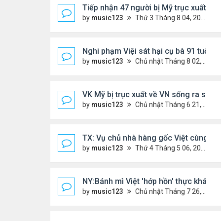
Tiếp nhận 47 người bị Mỹ trục xuất, C
by
music123
Thứ 3 Tháng 8 04, 2026 5:09 pm
Nghi phạm Việi sát hại cụ bà 91 tuổi, 
by
music123
Chủ nhật Tháng 8 02, 2026 6:14 pm
VK Mỹ bị trục xuất về VN sống ra sao
by
music123
Chủ nhật Tháng 6 21, 2026 7:33 pm
TX: Vụ chủ nhà hàng gốc Việt cùng hai
by
music123
Thứ 4 Tháng 5 06, 2026 4:53 am
NY:Bánh mì Việt 'hớp hồn' thực khách 
by
music123
Chủ nhật Tháng 7 26, 2026 4:58 pm