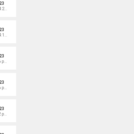
23
Chủ nhật Tháng 7 26, 2026 4:24 pm
23
Chủ nhật Tháng 7 26, 2026 4:18 pm
23
Thứ 3 Tháng 7 21, 2026 4:56 pm
23
Thứ 2 Tháng 7 20, 2026 4:56 pm
23
Thứ 2 Tháng 7 20, 2026 4:42 pm