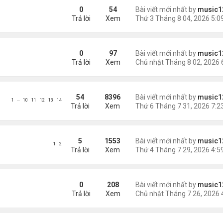
ông an khuyến cáo
0
54
Bài viết mới nhất by
music1
Trả lời
Xem
phi tang xác trong rừng
0
97
Bài viết mới nhất by
music1
Trả lời
Xem
54
8396
Bài viết mới nhất by
music1
…
1
10
11
12
13
14
Trả lời
Xem
 con bị chồng sát hại
5
1553
Bài viết mới nhất by
music1
1
2
Trả lời
Xem
Mỹ
0
208
Bài viết mới nhất by
music1
Trả lời
Xem