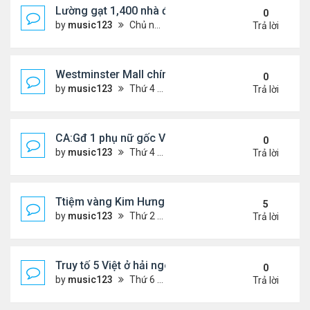
Lường gạt 1,400 nhà đầu tư, 2 ông bà gốc Việt ở O
0
by
music123
Chủ nhật Tháng 11 02, 2025 6:27 pm
Trả lời
Westminster Mall chính thức đóng cửa
0
by
music123
Thứ 4 Tháng 10 22, 2025 6:55 pm
Trả lời
CA:Gđ 1 phụ nữ gốc Việt tử vong tại nhà riêng
0
by
music123
Thứ 4 Tháng 10 22, 2025 5:05 pm
Trả lời
Ttiệm vàng Kim Hưng phẫn uất sau vụ cướp
5
by
music123
Thứ 2 Tháng 9 08, 2025 11:54 am
Trả lời
Truy tố 5 Việt ở hải ngoại chống chính quyền nhân
0
by
music123
Thứ 6 Tháng 10 03, 2025 6:23 pm
Trả lời