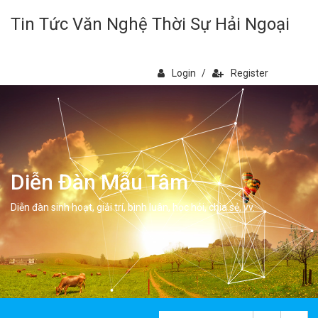
Tin Tức Văn Nghệ Thời Sự Hải Ngoại
Login
/
Register
Diễn Đàn Mẫu Tâm
Diễn đàn sinh hoạt, giải trí, bình luân, học hỏi, chia sẻ, vv.