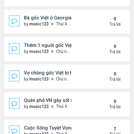
Bà gốc Việt ở Georgia bị bắt vì nhốt trẻ em trong ti
0
by
music123
Thứ 4 Tháng 12 24, 2025 6:52 pm
Trả lời
Thêm 1 người gốc Việt được Đức Giáo Hoàng...
0
by
music123
Chủ nhật Tháng 12 21, 2025 5:03 pm
Trả lời
Vợ chồng gốc Việt bị truy tố khai man $127 triệu...
0
by
music123
Chủ nhật Tháng 12 21, 2025 4:55 pm
Trả lời
Quán phở VN gây sốt vì chế biến thịt không đảm b
0
by
music123
Thứ 4 Tháng 12 17, 2025 6:13 pm
Trả lời
Cuộc Sống Tuyệt Vọng Của Người Việt Vượt Biên 
7