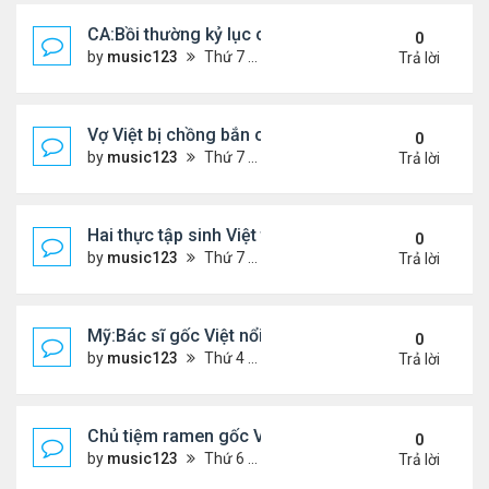
CA:Bồi thường kỷ lục cho gia đình gốc Việt ...
0
by
music123
Thứ 7 Tháng 5 30, 2026 5:26 pm
Trả lời
Vợ Việt bị chồng bắn chết ở Ba Lan, để lại 2 con n
0
by
music123
Thứ 7 Tháng 5 30, 2026 5:09 pm
Trả lời
Hai thực tập sinh Việt tử vong thương tâm
0
by
music123
Thứ 7 Tháng 5 30, 2026 5:02 pm
Trả lời
Mỹ:Bác sĩ gốc Việt nổi tiếng nhờ món vịt quay Bắc
0
by
music123
Thứ 4 Tháng 5 27, 2026 7:43 pm
Trả lời
Chủ tiệm ramen gốc Việt ở Tokyo: 'Người Nhật cố g
0
by
music123
Thứ 6 Tháng 5 22, 2026 7:26 pm
Trả lời