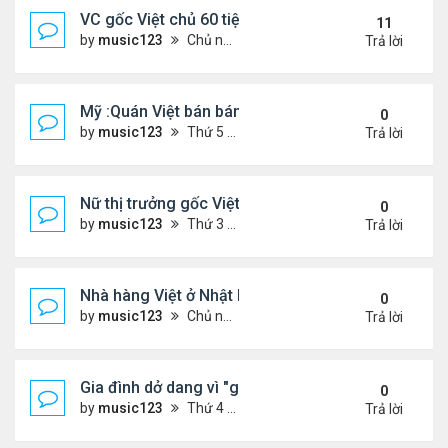
VC gốc Việt chủ 60 tiệm nail trốn thuế $32 triệu
11
by
music123
Chủ nhật Tháng 6 07, 2026 9:21 am
Trả lời
Mỹ :Quán Việt bán bánh mì chảo, cà phê mắm gây 
0
by
music123
Thứ 5 Tháng 6 11, 2026 7:57 pm
Trả lời
Nữ thị trưởng gốc Việt đầu tiên ở Mỹ tái đắc cử
0
by
music123
Thứ 3 Tháng 6 09, 2026 6:23 pm
Trả lời
Nhà hàng Việt ở Nhật bốc cháy dữ dội
0
by
music123
Chủ nhật Tháng 6 07, 2026 9:04 am
Trả lời
Gia đình dở dang vì "giấc mơ Mỹ"
0
by
music123
Thứ 4 Tháng 6 03, 2026 6:34 pm
Trả lời