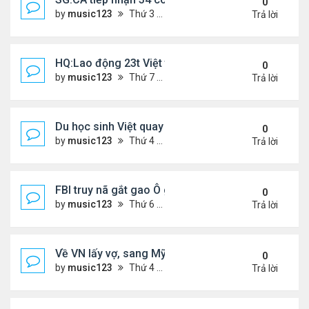
0
by
music123
Thứ 3 Tháng 3 24, 2026 5:09 pm
Trả lời
HQ:Lao động 23t Việt tử vong do bị cuốn vào máy
0
by
music123
Thứ 7 Tháng 3 21, 2026 4:50 pm
Trả lời
Du học sinh Việt quay lén hơn 100 phụ nữ trong toi
0
by
music123
Thứ 4 Tháng 3 18, 2026 6:53 pm
Trả lời
FBI truy nã gắt gao Ô gốc Việt tại Mỹ
0
by
music123
Thứ 6 Tháng 3 13, 2026 8:33 pm
Trả lời
Về VN lấy vợ, sang Mỹ sống lại mâu thuẫn
0
by
music123
Thứ 4 Tháng 3 11, 2026 4:49 pm
Trả lời