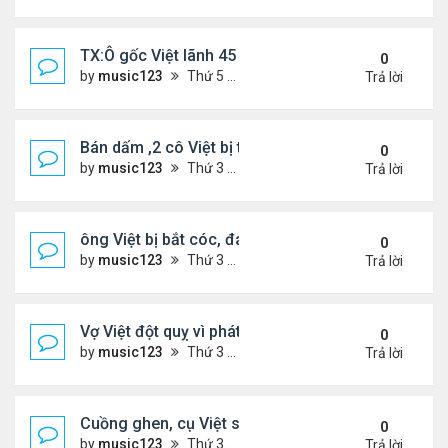
TX:Ô gốc Việt lãnh 45 năm tù vì lạm dụng tình dục 
0
by
music123
Thứ 5 Tháng 4 30, 2026 6:28 pm
Trả lời
Bán dấm ,2 cô Việt bị tịch thu hơn $291,000 tiền m
0
by
music123
Thứ 3 Tháng 4 21, 2026 6:43 pm
Trả lời
ông Việt bị bắt cóc, đánh đập khi đi gửi tiền ngân
0
by
music123
Thứ 3 Tháng 4 21, 2026 6:22 pm
Trả lời
Vợ Việt đột quỵ vì phát hiện chồng có bồ và con ri
0
by
music123
Thứ 3 Tháng 4 21, 2026 6:17 pm
Trả lời
Cuồng ghen, cụ Việt sát hại vợ trẻ
0
by
music123
Thứ 3 Tháng 4 21, 2026 6:10 pm
Trả lời