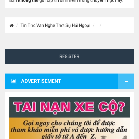
Bạn
không thể
gửi tập tin đính kèm trong chuyên mục này.
Tin Tức Văn Nghệ Thời Sự Hải Ngoại
REGISTER
ADVERTISEMENT