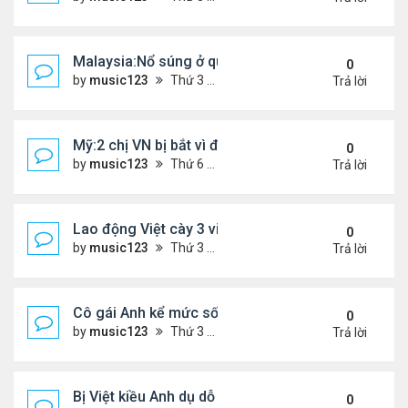
Malaysia:Nổ súng ở quán ăn ,một người phụ nữ Việ
0
by
music123
Thứ 3 Tháng 4 21, 2026 6:00 pm
Trả lời
Mỹ:2 chị VN bị bắt vì đem bòn bòn vào Mỹ
0
by
music123
Thứ 6 Tháng 4 10, 2026 6:40 pm
Trả lời
Lao động Việt cày 3 việc cùng lúc, thu nhập tới 15
0
by
music123
Thứ 3 Tháng 3 31, 2026 4:59 pm
Trả lời
Cô gái Anh kể mức sống 'rẻ khó tin' ở Đà Nẵng
0
by
music123
Thứ 3 Tháng 3 31, 2026 4:52 pm
Trả lời
Bị Việt kiều Anh dụ dỗ "chuyển tiền - nhận quà"...
0