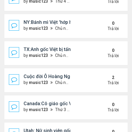
by
music123
Thứ 4 Tháng 5 06, 2026 4:53 am
Trả lời
NY:Bánh mì Việt 'hớp hồn' thực khách Mỹ
0
by
music123
Chủ nhật Tháng 7 26, 2026 4:58 pm
Trả lời
TX:Anh gốc Việt bị tấn công dã man, khó qua khỏi
0
by
music123
Chủ nhật Tháng 7 26, 2026 4:24 pm
Trả lời
Cuộc đời Ô Hoàng Ngành Nails Tại Mỹ
2
by
music123
Chủ nhật Tháng 7 26, 2026 4:17 pm
Trả lời
Canada:Cô giáo gốc Việt bị chồng sát hại
0
by
music123
Thứ 3 Tháng 7 21, 2026 4:56 pm
Trả lời
Utah: Nữ sinh viên gốc Việt tự vẫn, bạn trai bạo hành
0