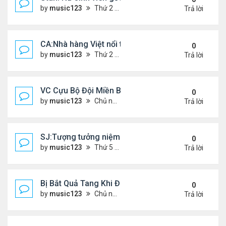
by
music123
Thứ 2 Tháng 7 20, 2026 4:56 pm
Trả lời
CA:Nhà hàng Việt nổi tiếng đóng cửa
0
by
music123
Thứ 2 Tháng 7 20, 2026 4:42 pm
Trả lời
VC Cựu Bộ Đội Miền Bắc Chọn Định Cư Tại Hoa Kỳ
0
by
music123
Chủ nhật Tháng 7 12, 2026 3:01 pm
Trả lời
SJ:Tượng tưởng niệm cđ Việt bị ăn cắp
0
by
music123
Thứ 5 Tháng 7 09, 2026 6:19 am
Trả lời
Bị Bắt Quả Tang Khi Đang Đánh Bắt “Vài Con Cá M
0
by
music123
Chủ nhật Tháng 7 05, 2026 8:47 am
Trả lời