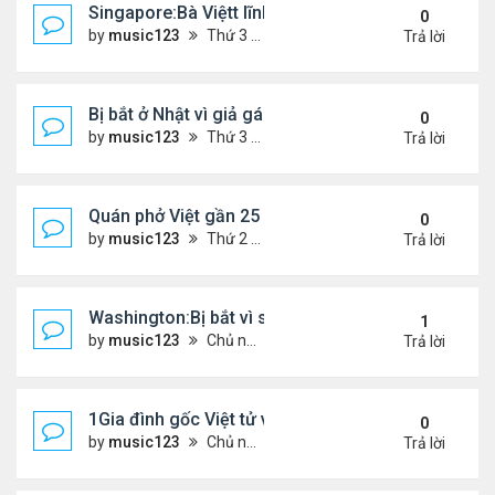
Singapore:Bà Việtt lĩnh án tù vì tội đa phu
0
by
music123
Thứ 3 Tháng 3 03, 2026 5:39 pm
Trả lời
Bị bắt ở Nhật vì giả gái lừa 28 đàn ông...
0
by
music123
Thứ 3 Tháng 3 03, 2026 5:36 pm
Trả lời
Quán phở Việt gần 25 năm giữ chân thực khách L
0
by
music123
Thứ 2 Tháng 3 02, 2026 3:52 pm
Trả lời
Washington:Bị bắt vì sát hại mẹ ruột
1
by
music123
Chủ nhật Tháng 3 01, 2026 6:24 pm
Trả lời
1Gia đình gốc Việt tử vong ở Mỹ
0
by
music123
Chủ nhật Tháng 3 01, 2026 6:26 pm
Trả lời