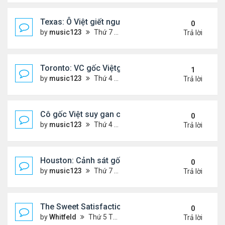
Texas: Ô Việt giết người 30 năm trước, vừa mãn án 
0
by
music123
Thứ 7 Tháng 5 16, 2026 7:39 am
Trả lời
Toronto: VC gốc Việtgiết hàng xóm sau mâu thuẫn 
1
by
music123
Thứ 4 Tháng 5 13, 2026 6:56 pm
Trả lời
Cô gốc Việt suy gan cấp, hôn mê trong kỳ trăng m
0
by
music123
Thứ 4 Tháng 5 13, 2026 5:14 pm
Trả lời
Houston: Cảnh sát gốc Việt bị truy tố tội gạ gẫm tì
0
by
music123
Thứ 7 Tháng 5 02, 2026 7:45 am
Trả lời
The Sweet Satisfaction of Idle Empire Building: A 
0
by
Whitfeld
Thứ 5 Tháng 4 30, 2026 10:35 pm
Trả lời