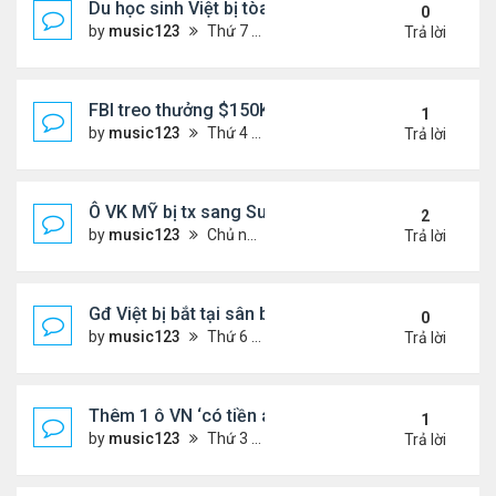
Du học sinh Việt bị tòa HQ kết án 10 năm vì vứt bỏ
0
by
music123
Thứ 7 Tháng 6 27, 2026 8:01 pm
Trả lời
FBI treo thưởng $150K cho tội phạm 'đang ở Việt 
1
by
music123
Thứ 4 Tháng 6 24, 2026 7:26 pm
Trả lời
Ô VK MỸ bị tx sang Sudan,về VN
2
by
music123
Chủ nhật Tháng 6 21, 2026 6:46 am
Trả lời
Gđ Việt bị bắt tại sân bay ở Mỹ
0
by
music123
Thứ 6 Tháng 6 19, 2026 6:47 pm
Trả lời
Thêm 1 ô VN ‘có tiền án’ bị Mỹ trục xuất về nước
1
by
music123
Thứ 3 Tháng 6 16, 2026 7:00 pm
Trả lời