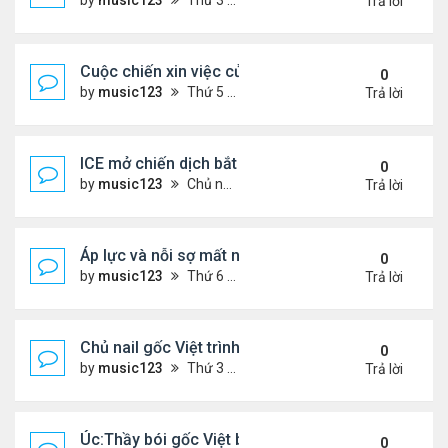
by
music123
Thứ 3 Tháng 11 25, 2025 2:44 pm
Trả lời
Cuộc chiến xin việc của du học sinh Việt ở Mỹ
0
by
music123
Thứ 5 Tháng 12 11, 2025 6:32 pm
Trả lời
ICE mở chiến dịch bắt giữ.. người Việt
0
by
music123
Chủ nhật Tháng 12 07, 2025 5:50 pm
Trả lời
Áp lực và nỗi sợ mất nhà của người cao niên gốc V
0
by
music123
Thứ 6 Tháng 12 05, 2025 7:33 pm
Trả lời
Chủ nail gốc Việt trình diện ICE, và bị trục xuất
0
by
music123
Thứ 3 Tháng 11 18, 2025 5:25 pm
Trả lời
Úc:Thầy bói gốc Việt bị bắt vì lừa đảo 70 triệu USD
0