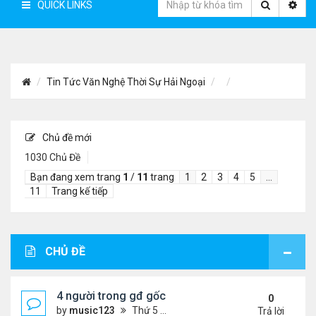
QUICK LINKS
Tin Tức Văn Nghệ Thời Sự Hải Ngoại
Chủ đề mới
1030 Chủ Đề
Bạn đang xem trang
1
/
11
trang
1
2
3
4
5
…
11
Trang kế tiếp
CHỦ ĐỀ
4 người trong gđ gốc Việt thiệt mạng vì tai nạn xe 
0
by
music123
Thứ 5 Tháng 8 06, 2026 4:06 pm
Trả lời