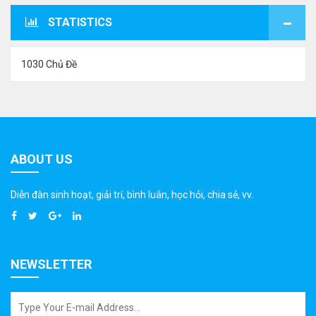
STATISTICS
1030 Chủ Đề
ABOUT US
Diễn đàn sinh hoạt, giải trí, bình luân, học hỏi, chia sẻ, vv.
NEWSLETTER