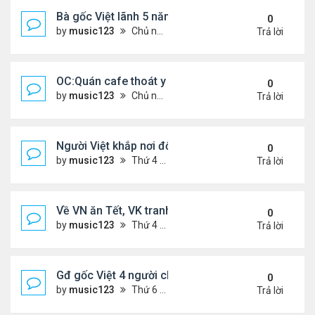
Bà gốc Việt lãnh 5 năm tù vì đe dọa đánh bom lãn
0
by
music123
Chủ nhật Tháng 2 22, 2026 5:53 pm
Trả lời
OC:Quán cafe thoát y của gốc Việt bị Cảnh sát đó
0
by
music123
Chủ nhật Tháng 2 22, 2026 5:45 pm
Trả lời
Người Việt khắp nơi đổ về chợ hoa Phước Lộc Thọ ..
0
by
music123
Thứ 4 Tháng 2 11, 2026 7:58 pm
Trả lời
Về VN ăn Tết, VK tranh thủ làm đẹp, chữa hiếm m
0
by
music123
Thứ 4 Tháng 2 11, 2026 7:47 pm
Trả lời
Gđ gốc Việt 4 người chết ở Canada năm 2023...
0
by
music123
Thứ 6 Tháng 2 06, 2026 6:09 pm
Trả lời