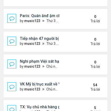
Paris: Quán ănđ ậm chất Việt đông kín khách chờ
0
by
music123
Thứ 3 Tháng 8 04, 2026 5:31 pm
Trả lời
Tiếp nhận 47 người bị Mỹ trục xuất, Công an khuy
0
by
music123
Thứ 3 Tháng 8 04, 2026 5:09 pm
Trả lời
Nghi phạm Việi sát hại cụ bà 91 tuổi, phi tang xác 
0
by
music123
Chủ nhật Tháng 8 02, 2026 6:14 pm
Trả lời
VK Mỹ bị trục xuất về VN sống ra sao
54
by
music123
Chủ nhật Tháng 6 21, 2026 7:33 pm
Trả lời
TX: Vụ chủ nhà hàng gốc Việt cùng hai con bị chồn
5