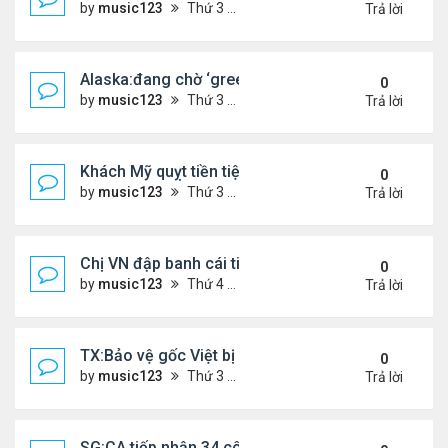
by
music123
Thứ 3 Tháng 3 31, 2026 4:41 pm
Trả lời
Alaska:đang chờ ‘green card,’ đi trình diện ICE, bị
0
by
music123
Thứ 3 Tháng 3 31, 2026 4:29 pm
Trả lời
Khách Mỹ quỵt tiền tiệm nail người Việt
0
by
music123
Thứ 3 Tháng 3 31, 2026 4:25 pm
Trả lời
Chị VN đập banh cái tiệm Dollar Tree
0
by
music123
Thứ 4 Tháng 3 25, 2026 7:25 pm
Trả lời
TX:Bảo vệ gốc Việt bị bắn trọng thương trong vụ 
0
by
music123
Thứ 3 Tháng 3 24, 2026 6:27 pm
Trả lời
SG:CA tiếp nhận 34 công dân VN bị Mỹ trục xuất