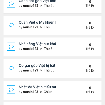
Cảnh sát gốc Việt bắn nạn nhân khiến bị liệt toàn 
0
by
music123
Thứ 5 Tháng 11 13, 2025 2:21 pm
Trả lời
Quán Việt ở Mỹ khiến khách đặt hàng trước cả thá
0
by
music123
Thứ 6 Tháng 11 07, 2025 7:42 pm
Trả lời
Nhà hàng Việt hút khách ở Đức
0
by
music123
Thứ 6 Tháng 11 07, 2025 7:38 pm
Trả lời
Cô gái gốc Việt bị bắt sau vụ xả súng ..
0
by
music123
Thứ 6 Tháng 11 07, 2025 7:33 pm
Trả lời
Nhật:Vợ Việt bị tiểu tam sát hại thê thảm
0
by
music123
Chủ nhật Tháng 11 02, 2025 6:36 pm
Trả lời