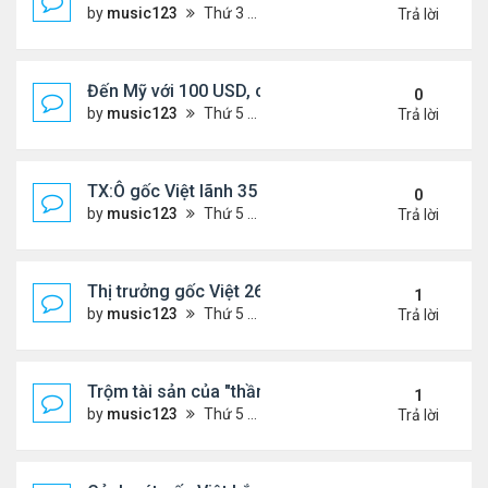
by
music123
Thứ 3 Tháng 11 18, 2025 5:18 pm
Trả lời
Đến Mỹ với 100 USD, cô gái Việt sở hữu 3 nhà hà
0
by
music123
Thứ 5 Tháng 11 13, 2025 2:48 pm
Trả lời
TX:Ô gốc Việt lãnh 35 năm tù vì xâm hại tình dục t
0
by
music123
Thứ 5 Tháng 11 13, 2025 2:41 pm
Trả lời
Thị trưởng gốc Việt 26t bị truy tố
1
by
music123
Thứ 5 Tháng 11 13, 2025 2:34 pm
Trả lời
Trộm tài sản của "thần bài" gốc Việt,lĩnh 13 năm tù
1
by
music123
Thứ 5 Tháng 11 13, 2025 2:25 pm
Trả lời