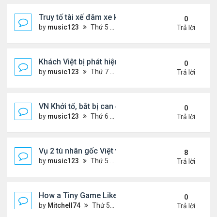
Truy tố tài xế đâm xe khiến hai anh em song sinh n
0
by
music123
Thứ 5 Tháng 2 05, 2026 7:04 pm
Trả lời
Khách Việt bị phát hiện giấu hạt giống rau trong g
0
by
music123
Thứ 7 Tháng 1 31, 2026 3:54 pm
Trả lời
VN Khởi tố, bắt bị can để tạm giam đối với Nguyễn
0
by
music123
Thứ 6 Tháng 1 30, 2026 7:20 am
Trả lời
Vụ 2 tù nhân gốc Việt vượt ngục ly kỳ
8
by
music123
Thứ 5 Tháng 1 29, 2026 6:49 pm
Trả lời
How a Tiny Game Like Eggy Car Turned My Chill E
0
by
Mitchell74
Thứ 5 Tháng 1 29, 2026 12:18 am
Trả lời