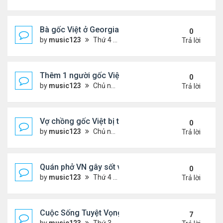
Bà gốc Việt ở Georgia bị bắt vì nhốt trẻ em trong ti
0
by
music123
Thứ 4 Tháng 12 24, 2025 6:52 pm
Trả lời
Thêm 1 người gốc Việt được Đức Giáo Hoàng...
0
by
music123
Chủ nhật Tháng 12 21, 2025 5:03 pm
Trả lời
Vợ chồng gốc Việt bị truy tố khai man $127 triệu...
0
by
music123
Chủ nhật Tháng 12 21, 2025 4:55 pm
Trả lời
Quán phở VN gây sốt vì chế biến thịt không đảm b
0
by
music123
Thứ 4 Tháng 12 17, 2025 6:13 pm
Trả lời
Cuộc Sống Tuyệt Vọng Của Người Việt Vượt Biên 
7