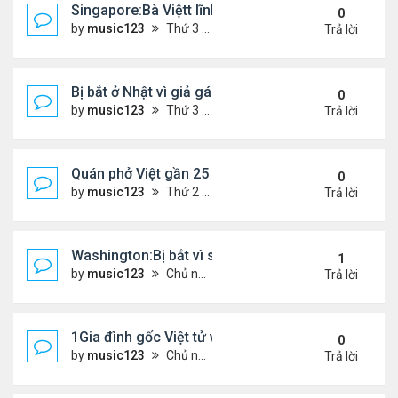
Singapore:Bà Việtt lĩnh án tù vì tội đa phu
0
by
music123
Thứ 3 Tháng 3 03, 2026 5:39 pm
Trả lời
Bị bắt ở Nhật vì giả gái lừa 28 đàn ông...
0
by
music123
Thứ 3 Tháng 3 03, 2026 5:36 pm
Trả lời
Quán phở Việt gần 25 năm giữ chân thực khách L
0
by
music123
Thứ 2 Tháng 3 02, 2026 3:52 pm
Trả lời
Washington:Bị bắt vì sát hại mẹ ruột
1
by
music123
Chủ nhật Tháng 3 01, 2026 6:24 pm
Trả lời
1Gia đình gốc Việt tử vong ở Mỹ
0
by
music123
Chủ nhật Tháng 3 01, 2026 6:26 pm
Trả lời