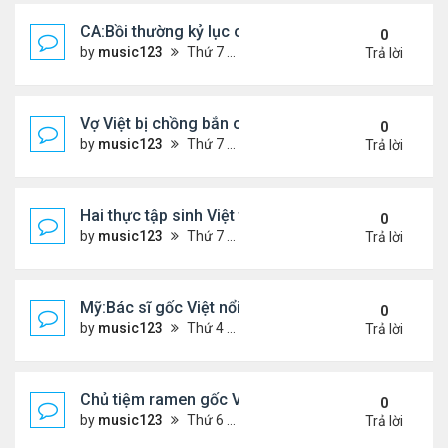
CA:Bồi thường kỷ lục cho gia đình gốc Việt ...
0
by
music123
Thứ 7 Tháng 5 30, 2026 5:26 pm
Trả lời
Vợ Việt bị chồng bắn chết ở Ba Lan, để lại 2 con n
0
by
music123
Thứ 7 Tháng 5 30, 2026 5:09 pm
Trả lời
Hai thực tập sinh Việt tử vong thương tâm
0
by
music123
Thứ 7 Tháng 5 30, 2026 5:02 pm
Trả lời
Mỹ:Bác sĩ gốc Việt nổi tiếng nhờ món vịt quay Bắc
0
by
music123
Thứ 4 Tháng 5 27, 2026 7:43 pm
Trả lời
Chủ tiệm ramen gốc Việt ở Tokyo: 'Người Nhật cố g
0
by
music123
Thứ 6 Tháng 5 22, 2026 7:26 pm
Trả lời