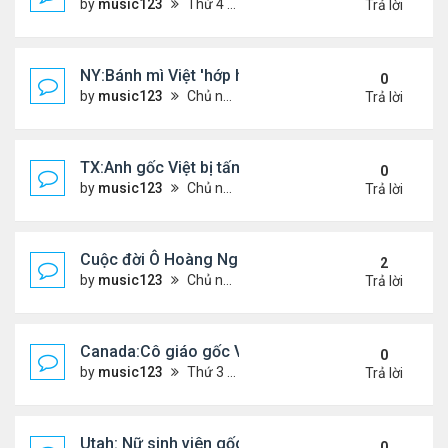
by
music123
Thứ 4 Tháng 5 06, 2026 4:53 am
Trả lời
NY:Bánh mì Việt 'hớp hồn' thực khách Mỹ
0
by
music123
Chủ nhật Tháng 7 26, 2026 4:58 pm
Trả lời
TX:Anh gốc Việt bị tấn công dã man, khó qua khỏi
0
by
music123
Chủ nhật Tháng 7 26, 2026 4:24 pm
Trả lời
Cuộc đời Ô Hoàng Ngành Nails Tại Mỹ
2
by
music123
Chủ nhật Tháng 7 26, 2026 4:17 pm
Trả lời
Canada:Cô giáo gốc Việt bị chồng sát hại
0
by
music123
Thứ 3 Tháng 7 21, 2026 4:56 pm
Trả lời
Utah: Nữ sinh viên gốc Việt tự vẫn, bạn trai bạo hành
0