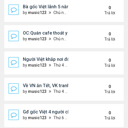
Bà gốc Việt lãnh 5 năm tù vì đe dọa đánh bom lãn
0
by
music123
Chủ nhật Tháng 2 22, 2026 5:53 pm
Trả lời
OC:Quán cafe thoát y của gốc Việt bị Cảnh sát đó
0
by
music123
Chủ nhật Tháng 2 22, 2026 5:45 pm
Trả lời
Người Việt khắp nơi đổ về chợ hoa Phước Lộc Thọ ..
0
by
music123
Thứ 4 Tháng 2 11, 2026 7:58 pm
Trả lời
Về VN ăn Tết, VK tranh thủ làm đẹp, chữa hiếm m
0
by
music123
Thứ 4 Tháng 2 11, 2026 7:47 pm
Trả lời
Gđ gốc Việt 4 người chết ở Canada năm 2023...
0
by
music123
Thứ 6 Tháng 2 06, 2026 6:09 pm
Trả lời