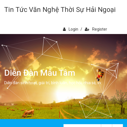
Tin Tức Văn Nghệ Thời Sự Hải Ngoại
Login
/
Register
Diễn Đàn Mẫu Tâm
Diễn đàn sinh hoạt, giải trí, bình luân, học hỏi, chia sẻ, vv.