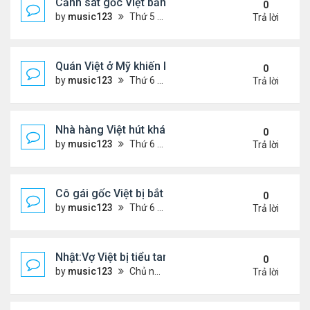
Cảnh sát gốc Việt bắn nạn nhân khiến bị liệt toàn 
0
by
music123
Thứ 5 Tháng 11 13, 2025 2:21 pm
Trả lời
Quán Việt ở Mỹ khiến khách đặt hàng trước cả thá
0
by
music123
Thứ 6 Tháng 11 07, 2025 7:42 pm
Trả lời
Nhà hàng Việt hút khách ở Đức
0
by
music123
Thứ 6 Tháng 11 07, 2025 7:38 pm
Trả lời
Cô gái gốc Việt bị bắt sau vụ xả súng ..
0
by
music123
Thứ 6 Tháng 11 07, 2025 7:33 pm
Trả lời
Nhật:Vợ Việt bị tiểu tam sát hại thê thảm
0
by
music123
Chủ nhật Tháng 11 02, 2025 6:36 pm
Trả lời