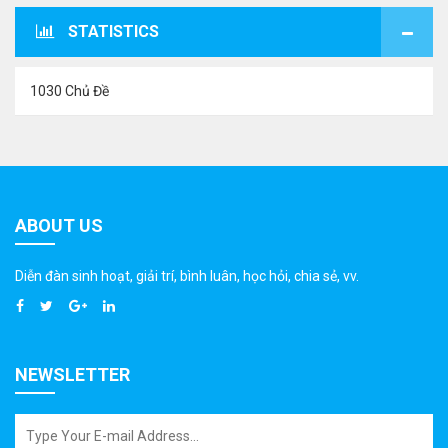
STATISTICS
1030 Chủ Đề
ABOUT US
Diễn đàn sinh hoạt, giải trí, bình luân, học hỏi, chia sẻ, vv.
NEWSLETTER