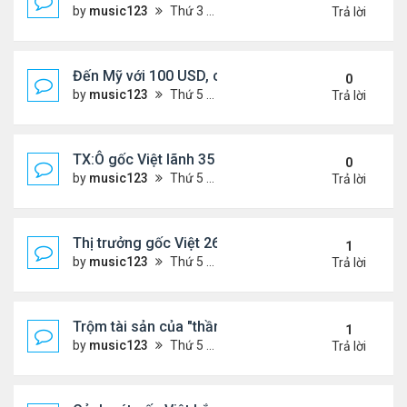
by
music123
Thứ 3 Tháng 11 18, 2025 5:18 pm
Trả lời
Đến Mỹ với 100 USD, cô gái Việt sở hữu 3 nhà hà
0
by
music123
Thứ 5 Tháng 11 13, 2025 2:48 pm
Trả lời
TX:Ô gốc Việt lãnh 35 năm tù vì xâm hại tình dục t
0
by
music123
Thứ 5 Tháng 11 13, 2025 2:41 pm
Trả lời
Thị trưởng gốc Việt 26t bị truy tố
1
by
music123
Thứ 5 Tháng 11 13, 2025 2:34 pm
Trả lời
Trộm tài sản của "thần bài" gốc Việt,lĩnh 13 năm tù
1
by
music123
Thứ 5 Tháng 11 13, 2025 2:25 pm
Trả lời