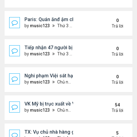
Paris: Quán ănđ ậm chất Việt đông kín khách chờ
0
by
music123
Thứ 3 Tháng 8 04, 2026 5:31 pm
Trả lời
Tiếp nhận 47 người bị Mỹ trục xuất, Công an khuy
0
by
music123
Thứ 3 Tháng 8 04, 2026 5:09 pm
Trả lời
Nghi phạm Việi sát hại cụ bà 91 tuổi, phi tang xác 
0
by
music123
Chủ nhật Tháng 8 02, 2026 6:14 pm
Trả lời
VK Mỹ bị trục xuất về VN sống ra sao
54
by
music123
Chủ nhật Tháng 6 21, 2026 7:33 pm
Trả lời
TX: Vụ chủ nhà hàng gốc Việt cùng hai con bị chồn
5