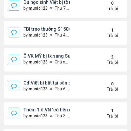
Du học sinh Việt bị tòa HQ kết án 10 năm vì vứt bỏ
0
by
music123
Thứ 7 Tháng 6 27, 2026 8:01 pm
Trả lời
FBI treo thưởng $150K cho tội phạm 'đang ở Việt 
1
by
music123
Thứ 4 Tháng 6 24, 2026 7:26 pm
Trả lời
Ô VK MỸ bị tx sang Sudan,về VN
2
by
music123
Chủ nhật Tháng 6 21, 2026 6:46 am
Trả lời
Gđ Việt bị bắt tại sân bay ở Mỹ
0
by
music123
Thứ 6 Tháng 6 19, 2026 6:47 pm
Trả lời
Thêm 1 ô VN ‘có tiền án’ bị Mỹ trục xuất về nước
1
by
music123
Thứ 3 Tháng 6 16, 2026 7:00 pm
Trả lời