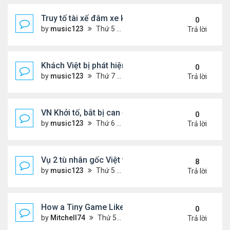
Truy tố tài xế đâm xe khiến hai anh em song sinh n
0
by
music123
Thứ 5 Tháng 2 05, 2026 7:04 pm
Trả lời
Khách Việt bị phát hiện giấu hạt giống rau trong g
0
by
music123
Thứ 7 Tháng 1 31, 2026 3:54 pm
Trả lời
VN Khởi tố, bắt bị can để tạm giam đối với Nguyễn
0
by
music123
Thứ 6 Tháng 1 30, 2026 7:20 am
Trả lời
Vụ 2 tù nhân gốc Việt vượt ngục ly kỳ
8
by
music123
Thứ 5 Tháng 1 29, 2026 6:49 pm
Trả lời
How a Tiny Game Like Eggy Car Turned My Chill E
0
by
Mitchell74
Thứ 5 Tháng 1 29, 2026 12:18 am
Trả lời