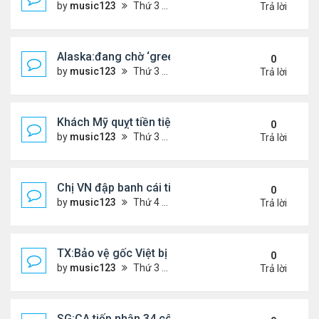
by
music123
Thứ 3 Tháng 3 31, 2026 4:41 pm
Trả lời
Alaska:đang chờ ‘green card,’ đi trình diện ICE, bị
0
by
music123
Thứ 3 Tháng 3 31, 2026 4:29 pm
Trả lời
Khách Mỹ quỵt tiền tiệm nail người Việt
0
by
music123
Thứ 3 Tháng 3 31, 2026 4:25 pm
Trả lời
Chị VN đập banh cái tiệm Dollar Tree
0
by
music123
Thứ 4 Tháng 3 25, 2026 7:25 pm
Trả lời
TX:Bảo vệ gốc Việt bị bắn trọng thương trong vụ 
0
by
music123
Thứ 3 Tháng 3 24, 2026 6:27 pm
Trả lời
SG:CA tiếp nhận 34 công dân VN bị Mỹ trục xuất