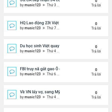
0
by
music123
Thứ 3 Tháng 3 24, 2026 5:09 pm
Trả lời
HQ:Lao động 23t Việt tử vong do bị cuốn vào máy
0
by
music123
Thứ 7 Tháng 3 21, 2026 4:50 pm
Trả lời
Du học sinh Việt quay lén hơn 100 phụ nữ trong toi
0
by
music123
Thứ 4 Tháng 3 18, 2026 6:53 pm
Trả lời
FBI truy nã gắt gao Ô gốc Việt tại Mỹ
0
by
music123
Thứ 6 Tháng 3 13, 2026 8:33 pm
Trả lời
Về VN lấy vợ, sang Mỹ sống lại mâu thuẫn
0
by
music123
Thứ 4 Tháng 3 11, 2026 4:49 pm
Trả lời