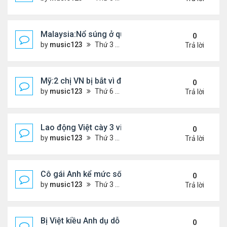
Malaysia:Nổ súng ở quán ăn ,một người phụ nữ Việ
0
by
music123
Thứ 3 Tháng 4 21, 2026 6:00 pm
Trả lời
Mỹ:2 chị VN bị bắt vì đem bòn bòn vào Mỹ
0
by
music123
Thứ 6 Tháng 4 10, 2026 6:40 pm
Trả lời
Lao động Việt cày 3 việc cùng lúc, thu nhập tới 15
0
by
music123
Thứ 3 Tháng 3 31, 2026 4:59 pm
Trả lời
Cô gái Anh kể mức sống 'rẻ khó tin' ở Đà Nẵng
0
by
music123
Thứ 3 Tháng 3 31, 2026 4:52 pm
Trả lời
Bị Việt kiều Anh dụ dỗ "chuyển tiền - nhận quà"...
0