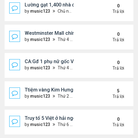
Lường gạt 1,400 nhà đầu tư, 2 ông bà gốc Việt ở O
0
by
music123
Chủ nhật Tháng 11 02, 2025 6:27 pm
Trả lời
Westminster Mall chính thức đóng cửa
0
by
music123
Thứ 4 Tháng 10 22, 2025 6:55 pm
Trả lời
CA:Gđ 1 phụ nữ gốc Việt tử vong tại nhà riêng
0
by
music123
Thứ 4 Tháng 10 22, 2025 5:05 pm
Trả lời
Ttiệm vàng Kim Hưng phẫn uất sau vụ cướp
5
by
music123
Thứ 2 Tháng 9 08, 2025 11:54 am
Trả lời
Truy tố 5 Việt ở hải ngoại chống chính quyền nhân
0
by
music123
Thứ 6 Tháng 10 03, 2025 6:23 pm
Trả lời