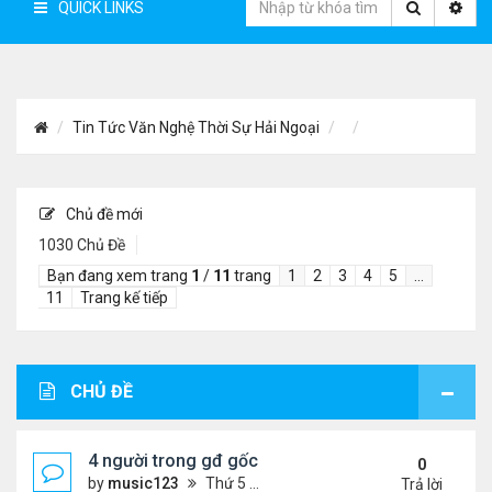
QUICK LINKS
Tin Tức Văn Nghệ Thời Sự Hải Ngoại
Chủ đề mới
1030 Chủ Đề
Bạn đang xem trang
1
/
11
trang
1
2
3
4
5
…
11
Trang kế tiếp
CHỦ ĐỀ
4 người trong gđ gốc Việt thiệt mạng vì tai nạn xe 
0
by
music123
Thứ 5 Tháng 8 06, 2026 4:06 pm
Trả lời