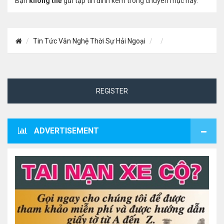
Bạn
không thể
gửi tập tin đính kèm trong chuyên mục này.
Tin Tức Văn Nghệ Thời Sự Hải Ngoại
REGISTER
ADVERTISEMENT