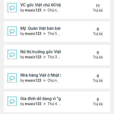
VC gốc Việt chủ 60 tiệm nail trốn thuế $32 triệu
11
by
music123
Chủ nhật Tháng 6 07, 2026 9:21 am
Trả lời
Mỹ :Quán Việt bán bánh mì chảo, cà phê mắm gây 
0
by
music123
Thứ 5 Tháng 6 11, 2026 7:57 pm
Trả lời
Nữ thị trưởng gốc Việt đầu tiên ở Mỹ tái đắc cử
0
by
music123
Thứ 3 Tháng 6 09, 2026 6:23 pm
Trả lời
Nhà hàng Việt ở Nhật bốc cháy dữ dội
0
by
music123
Chủ nhật Tháng 6 07, 2026 9:04 am
Trả lời
Gia đình dở dang vì "giấc mơ Mỹ"
0
by
music123
Thứ 4 Tháng 6 03, 2026 6:34 pm
Trả lời