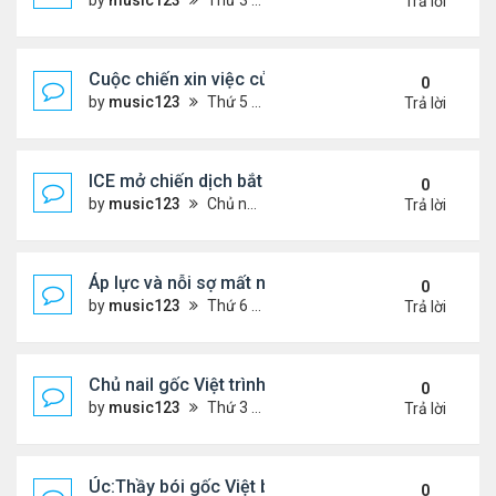
by
music123
Thứ 3 Tháng 11 25, 2025 2:44 pm
Trả lời
Cuộc chiến xin việc của du học sinh Việt ở Mỹ
0
by
music123
Thứ 5 Tháng 12 11, 2025 6:32 pm
Trả lời
ICE mở chiến dịch bắt giữ.. người Việt
0
by
music123
Chủ nhật Tháng 12 07, 2025 5:50 pm
Trả lời
Áp lực và nỗi sợ mất nhà của người cao niên gốc V
0
by
music123
Thứ 6 Tháng 12 05, 2025 7:33 pm
Trả lời
Chủ nail gốc Việt trình diện ICE, và bị trục xuất
0
by
music123
Thứ 3 Tháng 11 18, 2025 5:25 pm
Trả lời
Úc:Thầy bói gốc Việt bị bắt vì lừa đảo 70 triệu USD
0