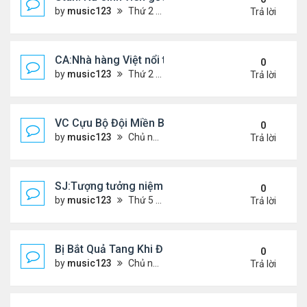
by
music123
Thứ 2 Tháng 7 20, 2026 4:56 pm
Trả lời
CA:Nhà hàng Việt nổi tiếng đóng cửa
0
by
music123
Thứ 2 Tháng 7 20, 2026 4:42 pm
Trả lời
VC Cựu Bộ Đội Miền Bắc Chọn Định Cư Tại Hoa Kỳ
0
by
music123
Chủ nhật Tháng 7 12, 2026 3:01 pm
Trả lời
SJ:Tượng tưởng niệm cđ Việt bị ăn cắp
0
by
music123
Thứ 5 Tháng 7 09, 2026 6:19 am
Trả lời
Bị Bắt Quả Tang Khi Đang Đánh Bắt “Vài Con Cá M
0
by
music123
Chủ nhật Tháng 7 05, 2026 8:47 am
Trả lời