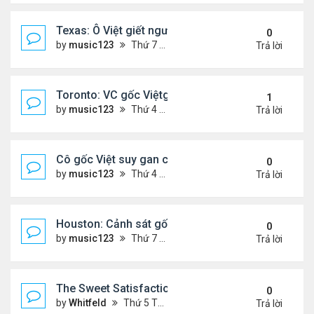
Texas: Ô Việt giết người 30 năm trước, vừa mãn án 
0
by
music123
Thứ 7 Tháng 5 16, 2026 7:39 am
Trả lời
Toronto: VC gốc Việtgiết hàng xóm sau mâu thuẫn 
1
by
music123
Thứ 4 Tháng 5 13, 2026 6:56 pm
Trả lời
Cô gốc Việt suy gan cấp, hôn mê trong kỳ trăng m
0
by
music123
Thứ 4 Tháng 5 13, 2026 5:14 pm
Trả lời
Houston: Cảnh sát gốc Việt bị truy tố tội gạ gẫm tì
0
by
music123
Thứ 7 Tháng 5 02, 2026 7:45 am
Trả lời
The Sweet Satisfaction of Idle Empire Building: A 
0
by
Whitfeld
Thứ 5 Tháng 4 30, 2026 10:35 pm
Trả lời