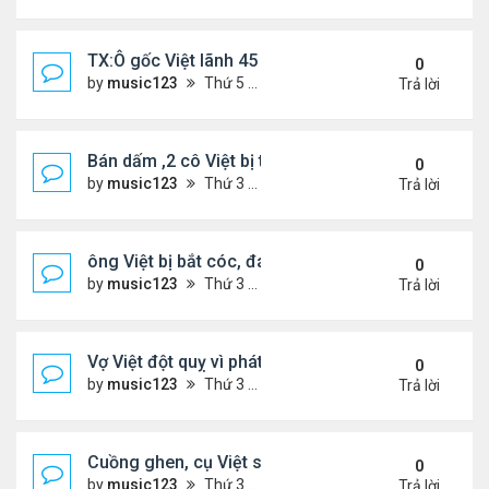
TX:Ô gốc Việt lãnh 45 năm tù vì lạm dụng tình dục 
0
by
music123
Thứ 5 Tháng 4 30, 2026 6:28 pm
Trả lời
Bán dấm ,2 cô Việt bị tịch thu hơn $291,000 tiền m
0
by
music123
Thứ 3 Tháng 4 21, 2026 6:43 pm
Trả lời
ông Việt bị bắt cóc, đánh đập khi đi gửi tiền ngân
0
by
music123
Thứ 3 Tháng 4 21, 2026 6:22 pm
Trả lời
Vợ Việt đột quỵ vì phát hiện chồng có bồ và con ri
0
by
music123
Thứ 3 Tháng 4 21, 2026 6:17 pm
Trả lời
Cuồng ghen, cụ Việt sát hại vợ trẻ
0
by
music123
Thứ 3 Tháng 4 21, 2026 6:10 pm
Trả lời