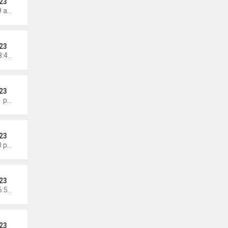
23
Thứ 5 Tháng 7 09, 2026 6:19 am
23
Chủ nhật Tháng 7 05, 2026 8:47 am
23
Thứ 7 Tháng 6 27, 2026 8:01 pm
23
Thứ 4 Tháng 6 24, 2026 7:30 pm
23
Chủ nhật Tháng 6 21, 2026 6:58 am
23