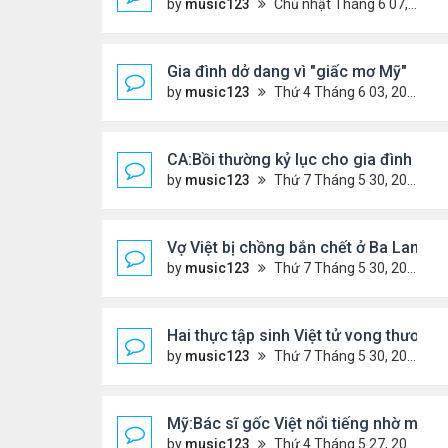
by
music123
Chủ nhật Tháng 6 07, 2026 9:04 am
Gia đình dở dang vì "giấc mơ Mỹ"
by
music123
Thứ 4 Tháng 6 03, 2026 6:34 pm
CA:Bồi thường kỷ lục cho gia đình gốc V
by
music123
Thứ 7 Tháng 5 30, 2026 5:26 pm
Vợ Việt bị chồng bắn chết ở Ba Lan, để
by
music123
Thứ 7 Tháng 5 30, 2026 5:09 pm
Hai thực tập sinh Việt tử vong thương 
by
music123
Thứ 7 Tháng 5 30, 2026 5:02 pm
Mỹ:Bác sĩ gốc Việt nổi tiếng nhờ món v
by
music123
Thứ 4 Tháng 5 27, 2026 7:43 pm