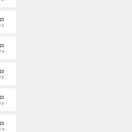
23
Thứ 6 Tháng 5 22, 2026 7:26 pm
23
Thứ 7 Tháng 5 16, 2026 7:39 am
23
Thứ 4 Tháng 5 13, 2026 7:00 pm
23
Thứ 4 Tháng 5 13, 2026 5:14 pm
23
Thứ 7 Tháng 5 02, 2026 7:45 am