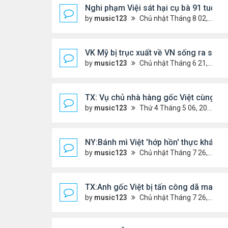
Nghi phạm Việi sát hại cụ bà 91 tuổi, 
by
music123
Chủ nhật Tháng 8 02, 2026 6:14 pm
VK Mỹ bị trục xuất về VN sống ra sao
by
music123
Chủ nhật Tháng 6 21, 2026 7:33 pm
TX: Vụ chủ nhà hàng gốc Việt cùng hai
by
music123
Thứ 4 Tháng 5 06, 2026 4:53 am
NY:Bánh mì Việt 'hớp hồn' thực khách 
by
music123
Chủ nhật Tháng 7 26, 2026 4:58 pm
TX:Anh gốc Việt bị tấn công dã man, k
by
music123
Chủ nhật Tháng 7 26, 2026 4:24 pm