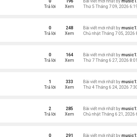
0
196
Bài viết mới nhất by
music1
Trả lời
Xem
ài Con Cá Mỹ”, Người Đàn Ông Gốc Việt Xin Được Tha Tội
0
248
Bài viết mới nhất by
music1
Trả lời
Xem
ăm vì vứt bỏ con sơ sinh
0
164
Bài viết mới nhất by
music1
Trả lời
Xem
đang ở Việt Nam'
1
333
Bài viết mới nhất by
music1
Trả lời
Xem
2
285
Bài viết mới nhất by
music1
Trả lời
Xem
0
291
Bài viết mới nhất by
music1