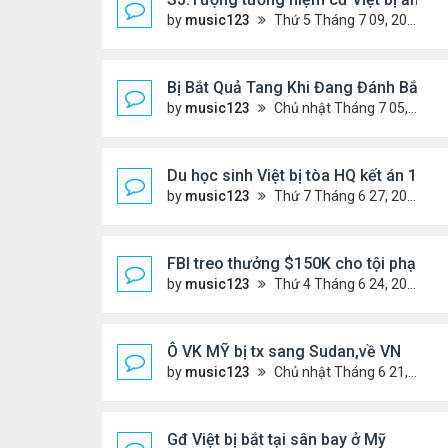
by
music123
Thứ 5 Tháng 7 09, 2026 6:19 am
Bị Bắt Quả Tang Khi Đang Đánh Bắt “V
by
music123
Chủ nhật Tháng 7 05, 2026 8:47 am
Du học sinh Việt bị tòa HQ kết án 10 n
by
music123
Thứ 7 Tháng 6 27, 2026 8:01 pm
FBI treo thưởng $150K cho tội phạm '
by
music123
Thứ 4 Tháng 6 24, 2026 7:26 pm
Ô VK MỸ bị tx sang Sudan,về VN
by
music123
Chủ nhật Tháng 6 21, 2026 6:46 am
Gđ Việt bị bắt tại sân bay ở Mỹ