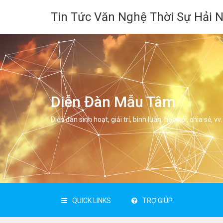
Tin Tức Văn Nghệ Thời Sự Hải 
Diễn Đàn Mẫu Tâm
Diễn đàn sinh hoạt, giải trí, bình luân, học hỏi, chia sẻ, vv.
QUICK LINKS
TRỢ GIÚP