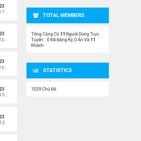
23
Chủ nhật Tháng 8 02, 2026 6:14 pm
TOTAL MEMBERS
23
Tổng Cộng Có
11
Người Dùng Trực
Thứ 6 Tháng 7 31, 2026 7:23 pm
Tuyến :: 0 Đã Đăng Ký, 0 Ẩn Và
11
Khách
23
Thứ 4 Tháng 7 29, 2026 4:59 pm
STATISTICS
1029 Chủ Đề
23
Chủ nhật Tháng 7 26, 2026 4:58 pm
23
Chủ nhật Tháng 7 26, 2026 4:24 pm