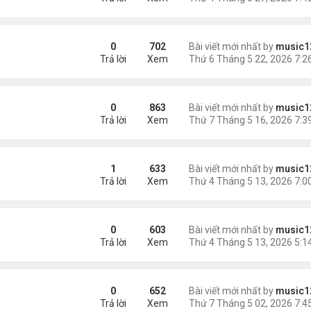
i Nhật cố gắng một, tôi phải nỗ lực 10'
0
702
Bài viết mới nhất by
music1
Trả lời
Xem
 vừa mãn án tù bị trục xuất
0
863
Bài viết mới nhất by
music1
Trả lời
Xem
u mâu thuẫn về khói thịt nướng
1
633
Bài viết mới nhất by
music1
Trả lời
Xem
g kỳ trăng mật
0
603
Bài viết mới nhất by
music1
Trả lời
Xem
ội gạ gẫm tình dục..
0
652
Bài viết mới nhất by
music1
Trả lời
Xem