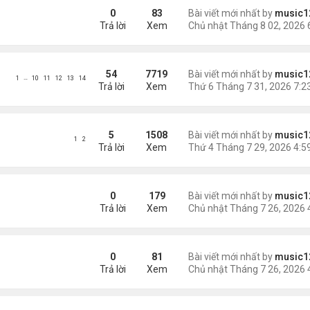
phi tang xác trong rừng
0
83
Bài viết mới nhất by
music1
Trả lời
Xem
54
7719
Bài viết mới nhất by
music1
…
1
10
11
12
13
14
Trả lời
Xem
 con bị chồng sát hại
5
1508
Bài viết mới nhất by
music1
1
2
Trả lời
Xem
Mỹ
0
179
Bài viết mới nhất by
music1
Trả lời
Xem
hó qua khỏi
0
81
Bài viết mới nhất by
music1
Trả lời
Xem