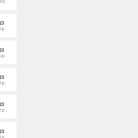
Chủ nhật Tháng 6 07, 2026 9:04 am
23
Thứ 4 Tháng 6 03, 2026 6:34 pm
23
Thứ 7 Tháng 5 30, 2026 5:26 pm
23
Thứ 7 Tháng 5 30, 2026 5:09 pm
23
Thứ 7 Tháng 5 30, 2026 5:02 pm
23
Thứ 4 Tháng 5 27, 2026 7:43 pm