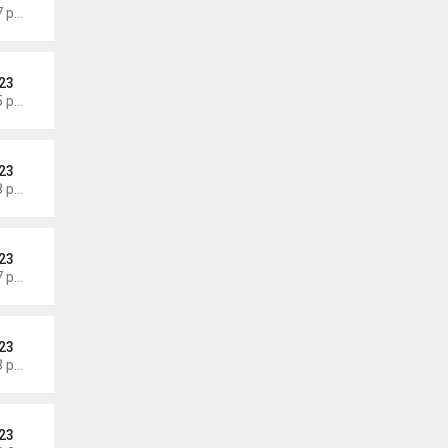
Thứ 6 Tháng 6 19, 2026 6:47 pm
23
Thứ 3 Tháng 6 16, 2026 7:05 pm
23
Thứ 5 Tháng 6 11, 2026 7:58 pm
23
Thứ 5 Tháng 6 11, 2026 7:57 pm
23
Thứ 3 Tháng 6 09, 2026 6:23 pm
23