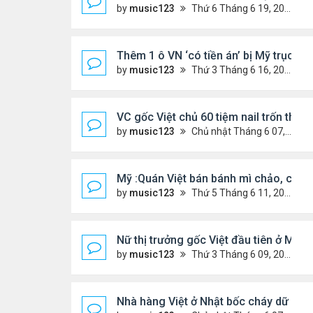
by
music123
Thứ 6 Tháng 6 19, 2026 6:47 pm
Thêm 1 ô VN ‘có tiền án’ bị Mỹ trục xu
by
music123
Thứ 3 Tháng 6 16, 2026 7:00 pm
VC gốc Việt chủ 60 tiệm nail trốn thuế 
by
music123
Chủ nhật Tháng 6 07, 2026 9:21 am
Mỹ :Quán Việt bán bánh mì chảo, cà p
by
music123
Thứ 5 Tháng 6 11, 2026 7:57 pm
Nữ thị trưởng gốc Việt đầu tiên ở Mỹ t
by
music123
Thứ 3 Tháng 6 09, 2026 6:23 pm
Nhà hàng Việt ở Nhật bốc cháy dữ dội