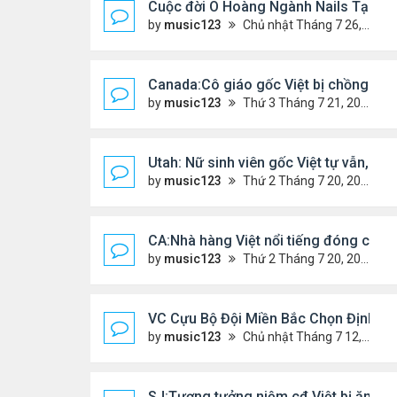
Cuộc đời Ô Hoàng Ngành Nails Tại Mỹ
by
music123
Chủ nhật Tháng 7 26, 2026 4:17 pm
Canada:Cô giáo gốc Việt bị chồng sát 
by
music123
Thứ 3 Tháng 7 21, 2026 4:56 pm
Utah: Nữ sinh viên gốc Việt tự vẫn, bạn 
by
music123
Thứ 2 Tháng 7 20, 2026 4:56 pm
CA:Nhà hàng Việt nổi tiếng đóng cửa
by
music123
Thứ 2 Tháng 7 20, 2026 4:42 pm
VC Cựu Bộ Đội Miền Bắc Chọn Định Cư
by
music123
Chủ nhật Tháng 7 12, 2026 3:01 pm
SJ:Tượng tưởng niệm cđ Việt bị ăn cắ