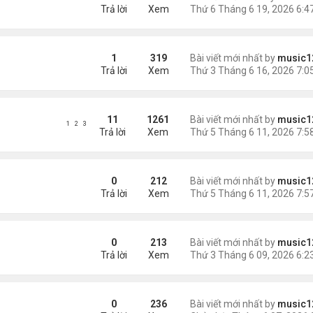
Trả lời
Xem
ất về nước
1
319
Bài viết mới nhất by
music1
Trả lời
Xem
$32 triệu
11
1261
Bài viết mới nhất by
music1
1
2
3
Trả lời
Xem
hê mắm gây chú ý tại Mỹ
0
212
Bài viết mới nhất by
music1
Trả lời
Xem
ái đắc cử
0
213
Bài viết mới nhất by
music1
Trả lời
Xem
0
236
Bài viết mới nhất by
music1