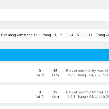
Bạn đang xem trang
1
/
11
trang
1
2
3
4
5
…
11
Trang kế
n khách chờ
0
68
Bài viết mới nhất by
music1
Trả lời
Xem
ông an khuyến cáo
0
29
Bài viết mới nhất by
music1
Trả lời
Xem