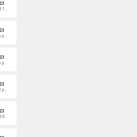
23
Chủ nhật Tháng 7 26, 2026 4:18 pm
23
Thứ 3 Tháng 7 21, 2026 4:56 pm
23
Thứ 2 Tháng 7 20, 2026 4:56 pm
23
Thứ 2 Tháng 7 20, 2026 4:42 pm
23
Chủ nhật Tháng 7 12, 2026 3:01 pm