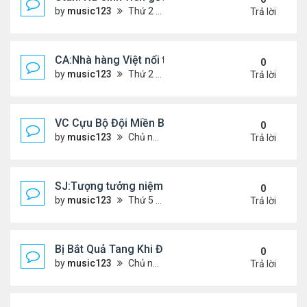
by
music123
Thứ 2 Tháng 7 20, 2026 4:56 pm
Trả lời
CA:Nhà hàng Việt nổi tiếng đóng cửa
0
by
music123
Thứ 2 Tháng 7 20, 2026 4:42 pm
Trả lời
VC Cựu Bộ Đội Miền Bắc Chọn Định Cư Tại Hoa Kỳ
0
by
music123
Chủ nhật Tháng 7 12, 2026 3:01 pm
Trả lời
SJ:Tượng tưởng niệm cđ Việt bị ăn cắp
0
by
music123
Thứ 5 Tháng 7 09, 2026 6:19 am
Trả lời
Bị Bắt Quả Tang Khi Đang Đánh Bắt “Vài Con Cá M
0
by
music123
Chủ nhật Tháng 7 05, 2026 8:47 am
Trả lời