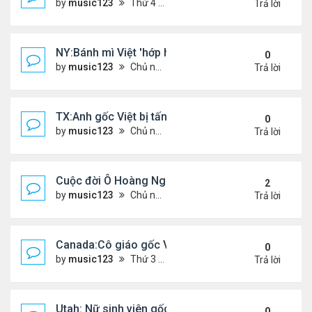
by
music123
Thứ 4 Tháng 5 06, 2026 4:53 am
Trả lời
NY:Bánh mì Việt 'hớp hồn' thực khách Mỹ
0
by
music123
Chủ nhật Tháng 7 26, 2026 4:58 pm
Trả lời
TX:Anh gốc Việt bị tấn công dã man, khó qua khỏi
0
by
music123
Chủ nhật Tháng 7 26, 2026 4:24 pm
Trả lời
Cuộc đời Ô Hoàng Ngành Nails Tại Mỹ
2
by
music123
Chủ nhật Tháng 7 26, 2026 4:17 pm
Trả lời
Canada:Cô giáo gốc Việt bị chồng sát hại
0
by
music123
Thứ 3 Tháng 7 21, 2026 4:56 pm
Trả lời
Utah: Nữ sinh viên gốc Việt tự vẫn, bạn trai bạo hành
0