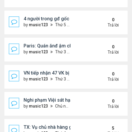
4 người trong gđ gốc Việt thiệt mạng vì tai nạn xe 
0
by
music123
Thứ 5 Tháng 8 06, 2026 4:06 pm
Trả lời
Paris: Quán ănđ ậm chất Việt đông kín khách chờ
0
by
music123
Thứ 3 Tháng 8 04, 2026 5:31 pm
Trả lời
VN tiếp nhận 47 VK bị Mỹ trục xuất, Công an khuy
0
by
music123
Thứ 3 Tháng 8 04, 2026 5:09 pm
Trả lời
Nghi phạm Việi sát hại cụ bà 91 tuổi, phi tang xác 
0
by
music123
Chủ nhật Tháng 8 02, 2026 6:14 pm
Trả lời
TX: Vụ chủ nhà hàng gốc Việt cùng hai con bị chồn
5