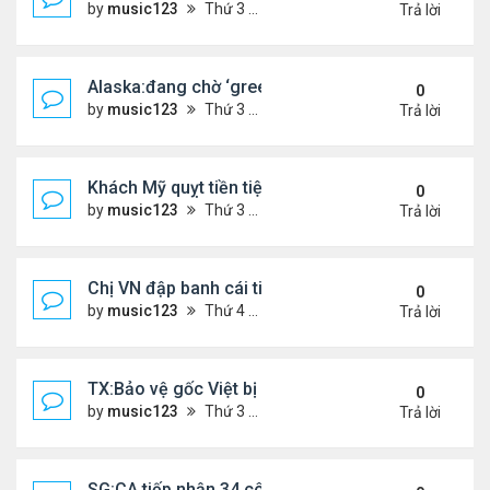
by
music123
Thứ 3 Tháng 3 31, 2026 4:41 pm
Trả lời
Alaska:đang chờ ‘green card,’ đi trình diện ICE, bị
0
by
music123
Thứ 3 Tháng 3 31, 2026 4:29 pm
Trả lời
Khách Mỹ quỵt tiền tiệm nail người Việt
0
by
music123
Thứ 3 Tháng 3 31, 2026 4:25 pm
Trả lời
Chị VN đập banh cái tiệm Dollar Tree
0
by
music123
Thứ 4 Tháng 3 25, 2026 7:25 pm
Trả lời
TX:Bảo vệ gốc Việt bị bắn trọng thương trong vụ 
0
by
music123
Thứ 3 Tháng 3 24, 2026 6:27 pm
Trả lời
SG:CA tiếp nhận 34 công dân VN bị Mỹ trục xuất