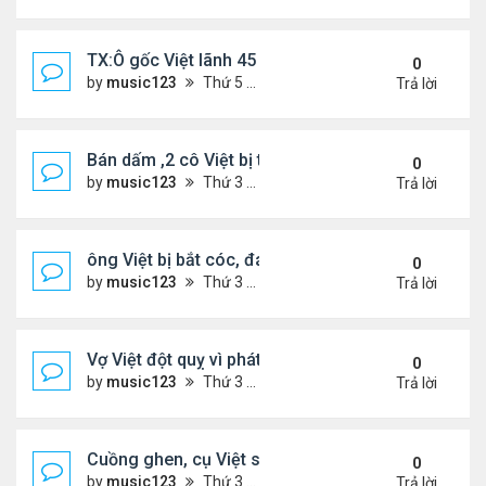
TX:Ô gốc Việt lãnh 45 năm tù vì lạm dụng tình dục 
0
by
music123
Thứ 5 Tháng 4 30, 2026 6:28 pm
Trả lời
Bán dấm ,2 cô Việt bị tịch thu hơn $291,000 tiền m
0
by
music123
Thứ 3 Tháng 4 21, 2026 6:43 pm
Trả lời
ông Việt bị bắt cóc, đánh đập khi đi gửi tiền ngân
0
by
music123
Thứ 3 Tháng 4 21, 2026 6:22 pm
Trả lời
Vợ Việt đột quỵ vì phát hiện chồng có bồ và con ri
0
by
music123
Thứ 3 Tháng 4 21, 2026 6:17 pm
Trả lời
Cuồng ghen, cụ Việt sát hại vợ trẻ
0
by
music123
Thứ 3 Tháng 4 21, 2026 6:10 pm
Trả lời