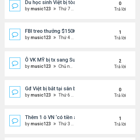
Du học sinh Việt bị tòa HQ kết án 10 năm vì vứt bỏ
0
by
music123
Thứ 7 Tháng 6 27, 2026 8:01 pm
Trả lời
FBI treo thưởng $150K cho tội phạm 'đang ở Việt 
1
by
music123
Thứ 4 Tháng 6 24, 2026 7:26 pm
Trả lời
Ô VK MỸ bị tx sang Sudan,về VN
2
by
music123
Chủ nhật Tháng 6 21, 2026 6:46 am
Trả lời
Gđ Việt bị bắt tại sân bay ở Mỹ
0
by
music123
Thứ 6 Tháng 6 19, 2026 6:47 pm
Trả lời
Thêm 1 ô VN ‘có tiền án’ bị Mỹ trục xuất về nước
1
by
music123
Thứ 3 Tháng 6 16, 2026 7:00 pm
Trả lời