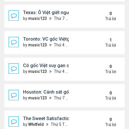
Texas: Ô Việt giết người 30 năm trước, vừa mãn án 
0
by
music123
Thứ 7 Tháng 5 16, 2026 7:39 am
Trả lời
Toronto: VC gốc Việtgiết hàng xóm sau mâu thuẫn 
1
by
music123
Thứ 4 Tháng 5 13, 2026 6:56 pm
Trả lời
Cô gốc Việt suy gan cấp, hôn mê trong kỳ trăng m
0
by
music123
Thứ 4 Tháng 5 13, 2026 5:14 pm
Trả lời
Houston: Cảnh sát gốc Việt bị truy tố tội gạ gẫm tì
0
by
music123
Thứ 7 Tháng 5 02, 2026 7:45 am
Trả lời
The Sweet Satisfaction of Idle Empire Building: A 
0
by
Whitfeld
Thứ 5 Tháng 4 30, 2026 10:35 pm
Trả lời