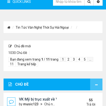
QUICK LINKS
Tin Tức Văn Nghệ Thời Sự Hải Ngoại
Chủ đề mới
1030 Chủ Đề
Bạn đang xem trang
1
/
11
trang
1
2
3
4
5
…
11
Trang kế tiếp
CHỦ ĐỀ
VK Mỹ bị trục xuất về VN sống ra sao
55
by
music123
Chủ nhật Tháng 6 21, 2026 7:33 pm
Trả lời