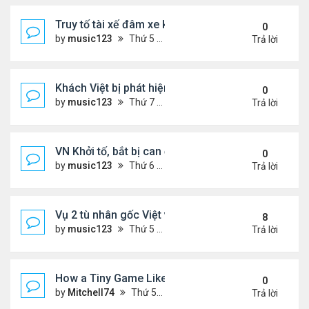
Truy tố tài xế đâm xe khiến hai anh em song sinh n
0
by
music123
Thứ 5 Tháng 2 05, 2026 7:04 pm
Trả lời
Khách Việt bị phát hiện giấu hạt giống rau trong g
0
by
music123
Thứ 7 Tháng 1 31, 2026 3:54 pm
Trả lời
VN Khởi tố, bắt bị can để tạm giam đối với Nguyễn
0
by
music123
Thứ 6 Tháng 1 30, 2026 7:20 am
Trả lời
Vụ 2 tù nhân gốc Việt vượt ngục ly kỳ
8
by
music123
Thứ 5 Tháng 1 29, 2026 6:49 pm
Trả lời
How a Tiny Game Like Eggy Car Turned My Chill E
0
by
Mitchell74
Thứ 5 Tháng 1 29, 2026 12:18 am
Trả lời