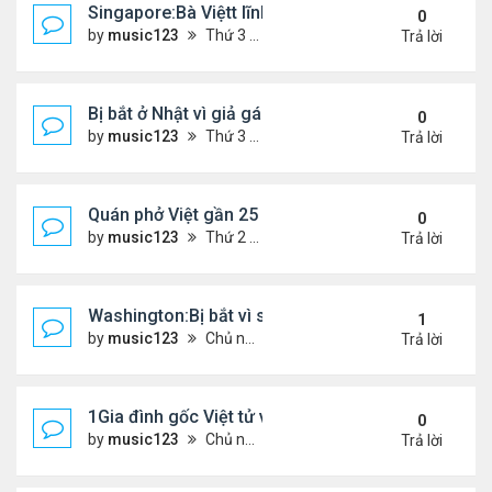
Singapore:Bà Việtt lĩnh án tù vì tội đa phu
0
by
music123
Thứ 3 Tháng 3 03, 2026 5:39 pm
Trả lời
Bị bắt ở Nhật vì giả gái lừa 28 đàn ông...
0
by
music123
Thứ 3 Tháng 3 03, 2026 5:36 pm
Trả lời
Quán phở Việt gần 25 năm giữ chân thực khách L
0
by
music123
Thứ 2 Tháng 3 02, 2026 3:52 pm
Trả lời
Washington:Bị bắt vì sát hại mẹ ruột
1
by
music123
Chủ nhật Tháng 3 01, 2026 6:24 pm
Trả lời
1Gia đình gốc Việt tử vong ở Mỹ
0
by
music123
Chủ nhật Tháng 3 01, 2026 6:26 pm
Trả lời