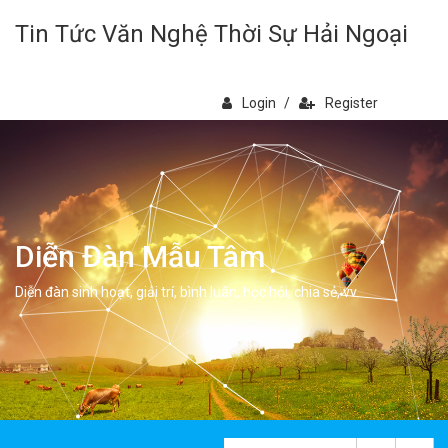
Tin Tức Văn Nghệ Thời Sự Hải Ngoại
Login
/
Register
Diễn Đàn Mẫu Tâm
Diễn đàn sinh hoạt, giải trí, bình luân, học hỏi, chia sẻ, vv.