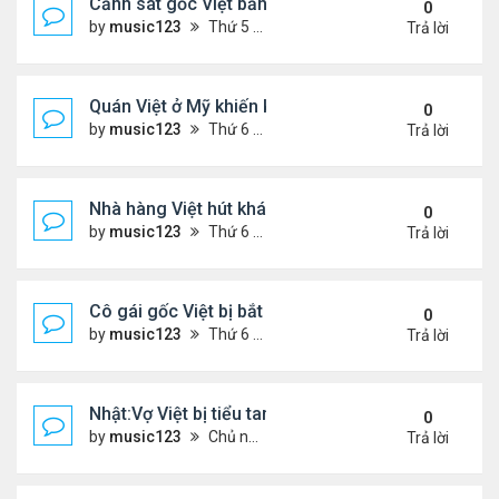
Cảnh sát gốc Việt bắn nạn nhân khiến bị liệt toàn 
0
by
music123
Thứ 5 Tháng 11 13, 2025 2:21 pm
Trả lời
Quán Việt ở Mỹ khiến khách đặt hàng trước cả thá
0
by
music123
Thứ 6 Tháng 11 07, 2025 7:42 pm
Trả lời
Nhà hàng Việt hút khách ở Đức
0
by
music123
Thứ 6 Tháng 11 07, 2025 7:38 pm
Trả lời
Cô gái gốc Việt bị bắt sau vụ xả súng ..
0
by
music123
Thứ 6 Tháng 11 07, 2025 7:33 pm
Trả lời
Nhật:Vợ Việt bị tiểu tam sát hại thê thảm
0
by
music123
Chủ nhật Tháng 11 02, 2025 6:36 pm
Trả lời