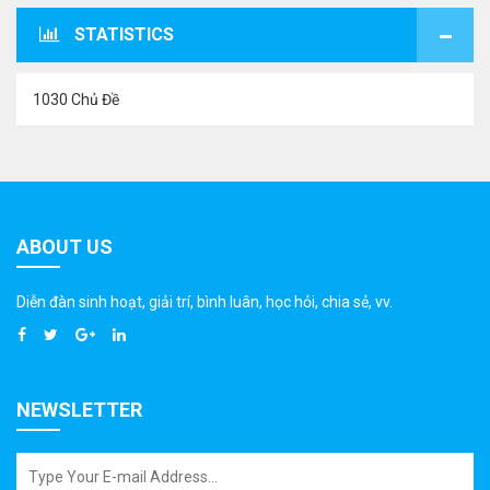
STATISTICS
1030 Chủ Đề
ABOUT US
Diễn đàn sinh hoạt, giải trí, bình luân, học hỏi, chia sẻ, vv.
NEWSLETTER