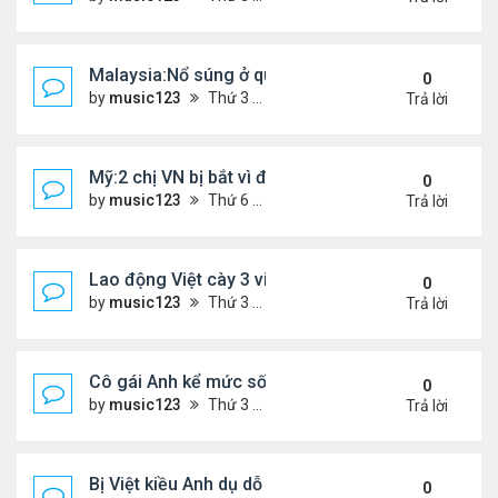
Malaysia:Nổ súng ở quán ăn ,một người phụ nữ Việ
0
by
music123
Thứ 3 Tháng 4 21, 2026 6:00 pm
Trả lời
Mỹ:2 chị VN bị bắt vì đem bòn bòn vào Mỹ
0
by
music123
Thứ 6 Tháng 4 10, 2026 6:40 pm
Trả lời
Lao động Việt cày 3 việc cùng lúc, thu nhập tới 15
0
by
music123
Thứ 3 Tháng 3 31, 2026 4:59 pm
Trả lời
Cô gái Anh kể mức sống 'rẻ khó tin' ở Đà Nẵng
0
by
music123
Thứ 3 Tháng 3 31, 2026 4:52 pm
Trả lời
Bị Việt kiều Anh dụ dỗ "chuyển tiền - nhận quà"...
0