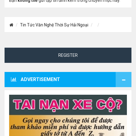
Bạn
không thể
gửi tập tin đính kèm trong chuyên mục này.
Tin Tức Văn Nghệ Thời Sự Hải Ngoại
REGISTER
ADVERTISEMENT