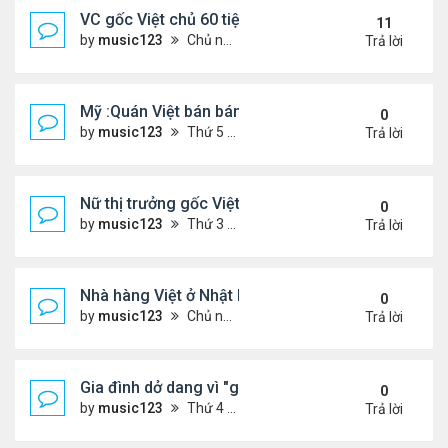
VC gốc Việt chủ 60 tiệm nail trốn thuế $32 triệu
11
by
music123
Chủ nhật Tháng 6 07, 2026 9:21 am
Trả lời
Mỹ :Quán Việt bán bánh mì chảo, cà phê mắm gây 
0
by
music123
Thứ 5 Tháng 6 11, 2026 7:57 pm
Trả lời
Nữ thị trưởng gốc Việt đầu tiên ở Mỹ tái đắc cử
0
by
music123
Thứ 3 Tháng 6 09, 2026 6:23 pm
Trả lời
Nhà hàng Việt ở Nhật bốc cháy dữ dội
0
by
music123
Chủ nhật Tháng 6 07, 2026 9:04 am
Trả lời
Gia đình dở dang vì "giấc mơ Mỹ"
0
by
music123
Thứ 4 Tháng 6 03, 2026 6:34 pm
Trả lời