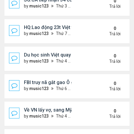
0
by
music123
Thứ 3 Tháng 3 24, 2026 5:09 pm
Trả lời
HQ:Lao động 23t Việt tử vong do bị cuốn vào máy
0
by
music123
Thứ 7 Tháng 3 21, 2026 4:50 pm
Trả lời
Du học sinh Việt quay lén hơn 100 phụ nữ trong toi
0
by
music123
Thứ 4 Tháng 3 18, 2026 6:53 pm
Trả lời
FBI truy nã gắt gao Ô gốc Việt tại Mỹ
0
by
music123
Thứ 6 Tháng 3 13, 2026 8:33 pm
Trả lời
Về VN lấy vợ, sang Mỹ sống lại mâu thuẫn
0
by
music123
Thứ 4 Tháng 3 11, 2026 4:49 pm
Trả lời