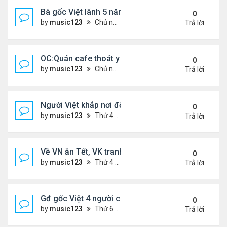
Bà gốc Việt lãnh 5 năm tù vì đe dọa đánh bom lãn
0
by
music123
Chủ nhật Tháng 2 22, 2026 5:53 pm
Trả lời
OC:Quán cafe thoát y của gốc Việt bị Cảnh sát đó
0
by
music123
Chủ nhật Tháng 2 22, 2026 5:45 pm
Trả lời
Người Việt khắp nơi đổ về chợ hoa Phước Lộc Thọ ..
0
by
music123
Thứ 4 Tháng 2 11, 2026 7:58 pm
Trả lời
Về VN ăn Tết, VK tranh thủ làm đẹp, chữa hiếm m
0
by
music123
Thứ 4 Tháng 2 11, 2026 7:47 pm
Trả lời
Gđ gốc Việt 4 người chết ở Canada năm 2023...
0
by
music123
Thứ 6 Tháng 2 06, 2026 6:09 pm
Trả lời