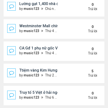
Lường gạt 1,400 nhà đầu tư, 2 ông bà gốc Việt ở O
0
by
music123
Chủ nhật Tháng 11 02, 2025 6:27 pm
Trả lời
Westminster Mall chính thức đóng cửa
0
by
music123
Thứ 4 Tháng 10 22, 2025 6:55 pm
Trả lời
CA:Gđ 1 phụ nữ gốc Việt tử vong tại nhà riêng
0
by
music123
Thứ 4 Tháng 10 22, 2025 5:05 pm
Trả lời
Ttiệm vàng Kim Hưng phẫn uất sau vụ cướp
5
by
music123
Thứ 2 Tháng 9 08, 2025 11:54 am
Trả lời
Truy tố 5 Việt ở hải ngoại chống chính quyền nhân
0
by
music123
Thứ 6 Tháng 10 03, 2025 6:23 pm
Trả lời