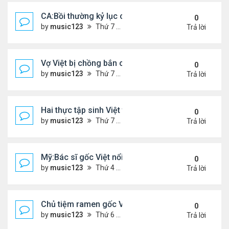
CA:Bồi thường kỷ lục cho gia đình gốc Việt ...
0
by
music123
Thứ 7 Tháng 5 30, 2026 5:26 pm
Trả lời
Vợ Việt bị chồng bắn chết ở Ba Lan, để lại 2 con n
0
by
music123
Thứ 7 Tháng 5 30, 2026 5:09 pm
Trả lời
Hai thực tập sinh Việt tử vong thương tâm
0
by
music123
Thứ 7 Tháng 5 30, 2026 5:02 pm
Trả lời
Mỹ:Bác sĩ gốc Việt nổi tiếng nhờ món vịt quay Bắc
0
by
music123
Thứ 4 Tháng 5 27, 2026 7:43 pm
Trả lời
Chủ tiệm ramen gốc Việt ở Tokyo: 'Người Nhật cố g
0
by
music123
Thứ 6 Tháng 5 22, 2026 7:26 pm
Trả lời