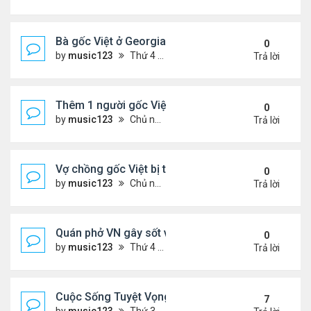
Bà gốc Việt ở Georgia bị bắt vì nhốt trẻ em trong ti
0
by
music123
Thứ 4 Tháng 12 24, 2025 6:52 pm
Trả lời
Thêm 1 người gốc Việt được Đức Giáo Hoàng...
0
by
music123
Chủ nhật Tháng 12 21, 2025 5:03 pm
Trả lời
Vợ chồng gốc Việt bị truy tố khai man $127 triệu...
0
by
music123
Chủ nhật Tháng 12 21, 2025 4:55 pm
Trả lời
Quán phở VN gây sốt vì chế biến thịt không đảm b
0
by
music123
Thứ 4 Tháng 12 17, 2025 6:13 pm
Trả lời
Cuộc Sống Tuyệt Vọng Của Người Việt Vượt Biên 
7