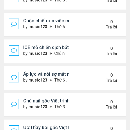
by
music123
Thứ 3 Tháng 11 25, 2025 2:44 pm
Trả lời
Cuộc chiến xin việc của du học sinh Việt ở Mỹ
0
by
music123
Thứ 5 Tháng 12 11, 2025 6:32 pm
Trả lời
ICE mở chiến dịch bắt giữ.. người Việt
0
by
music123
Chủ nhật Tháng 12 07, 2025 5:50 pm
Trả lời
Áp lực và nỗi sợ mất nhà của người cao niên gốc V
0
by
music123
Thứ 6 Tháng 12 05, 2025 7:33 pm
Trả lời
Chủ nail gốc Việt trình diện ICE, và bị trục xuất
0
by
music123
Thứ 3 Tháng 11 18, 2025 5:25 pm
Trả lời
Úc:Thầy bói gốc Việt bị bắt vì lừa đảo 70 triệu USD
0