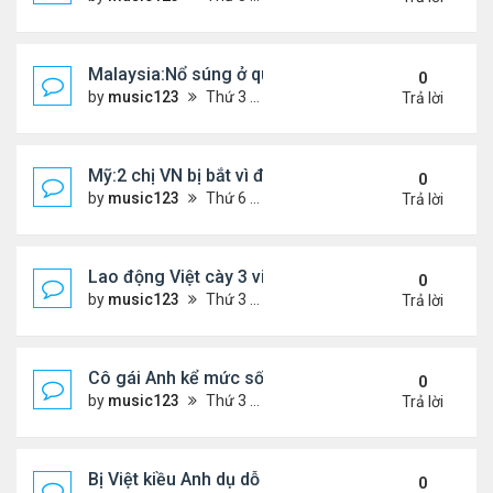
Malaysia:Nổ súng ở quán ăn ,một người phụ nữ Việ
0
by
music123
Thứ 3 Tháng 4 21, 2026 6:00 pm
Trả lời
Mỹ:2 chị VN bị bắt vì đem bòn bòn vào Mỹ
0
by
music123
Thứ 6 Tháng 4 10, 2026 6:40 pm
Trả lời
Lao động Việt cày 3 việc cùng lúc, thu nhập tới 15
0
by
music123
Thứ 3 Tháng 3 31, 2026 4:59 pm
Trả lời
Cô gái Anh kể mức sống 'rẻ khó tin' ở Đà Nẵng
0
by
music123
Thứ 3 Tháng 3 31, 2026 4:52 pm
Trả lời
Bị Việt kiều Anh dụ dỗ "chuyển tiền - nhận quà"...
0