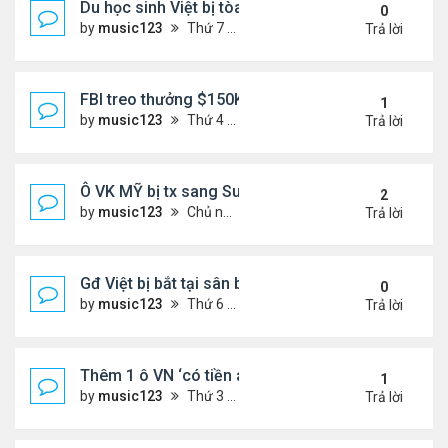
Du học sinh Việt bị tòa HQ kết án 10 năm vì vứt bỏ
0
by
music123
Thứ 7 Tháng 6 27, 2026 8:01 pm
Trả lời
FBI treo thưởng $150K cho tội phạm 'đang ở Việt 
1
by
music123
Thứ 4 Tháng 6 24, 2026 7:26 pm
Trả lời
Ô VK MỸ bị tx sang Sudan,về VN
2
by
music123
Chủ nhật Tháng 6 21, 2026 6:46 am
Trả lời
Gđ Việt bị bắt tại sân bay ở Mỹ
0
by
music123
Thứ 6 Tháng 6 19, 2026 6:47 pm
Trả lời
Thêm 1 ô VN ‘có tiền án’ bị Mỹ trục xuất về nước
1
by
music123
Thứ 3 Tháng 6 16, 2026 7:00 pm
Trả lời