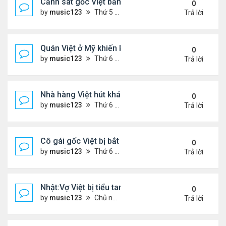
Cảnh sát gốc Việt bắn nạn nhân khiến bị liệt toàn 
0
by
music123
Thứ 5 Tháng 11 13, 2025 2:21 pm
Trả lời
Quán Việt ở Mỹ khiến khách đặt hàng trước cả thá
0
by
music123
Thứ 6 Tháng 11 07, 2025 7:42 pm
Trả lời
Nhà hàng Việt hút khách ở Đức
0
by
music123
Thứ 6 Tháng 11 07, 2025 7:38 pm
Trả lời
Cô gái gốc Việt bị bắt sau vụ xả súng ..
0
by
music123
Thứ 6 Tháng 11 07, 2025 7:33 pm
Trả lời
Nhật:Vợ Việt bị tiểu tam sát hại thê thảm
0
by
music123
Chủ nhật Tháng 11 02, 2025 6:36 pm
Trả lời