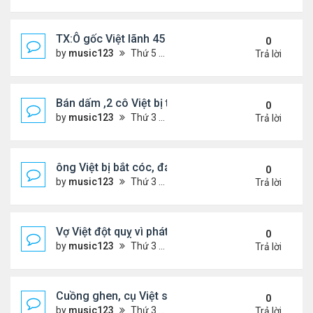
TX:Ô gốc Việt lãnh 45 năm tù vì lạm dụng tình dục 
0
by
music123
Thứ 5 Tháng 4 30, 2026 6:28 pm
Trả lời
Bán dấm ,2 cô Việt bị tịch thu hơn $291,000 tiền m
0
by
music123
Thứ 3 Tháng 4 21, 2026 6:43 pm
Trả lời
ông Việt bị bắt cóc, đánh đập khi đi gửi tiền ngân
0
by
music123
Thứ 3 Tháng 4 21, 2026 6:22 pm
Trả lời
Vợ Việt đột quỵ vì phát hiện chồng có bồ và con ri
0
by
music123
Thứ 3 Tháng 4 21, 2026 6:17 pm
Trả lời
Cuồng ghen, cụ Việt sát hại vợ trẻ
0
by
music123
Thứ 3 Tháng 4 21, 2026 6:10 pm
Trả lời