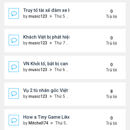
Truy tố tài xế đâm xe khiến hai anh em song sinh n
0
by
music123
Thứ 5 Tháng 2 05, 2026 7:04 pm
Trả lời
Khách Việt bị phát hiện giấu hạt giống rau trong g
0
by
music123
Thứ 7 Tháng 1 31, 2026 3:54 pm
Trả lời
VN Khởi tố, bắt bị can để tạm giam đối với Nguyễn
0
by
music123
Thứ 6 Tháng 1 30, 2026 7:20 am
Trả lời
Vụ 2 tù nhân gốc Việt vượt ngục ly kỳ
8
by
music123
Thứ 5 Tháng 1 29, 2026 6:49 pm
Trả lời
How a Tiny Game Like Eggy Car Turned My Chill E
0
by
Mitchell74
Thứ 5 Tháng 1 29, 2026 12:18 am
Trả lời