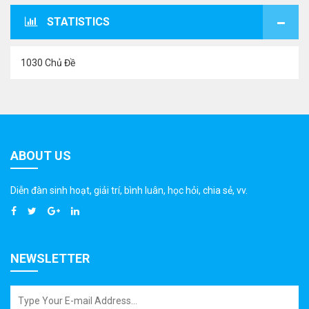
STATISTICS
1030 Chủ Đề
ABOUT US
Diễn đàn sinh hoạt, giải trí, bình luân, học hỏi, chia sẻ, vv.
NEWSLETTER