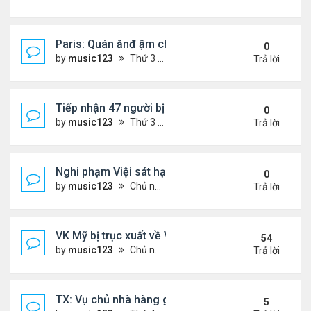
Paris: Quán ănđ ậm chất Việt đông kín khách chờ
0
by
music123
Thứ 3 Tháng 8 04, 2026 5:31 pm
Trả lời
Tiếp nhận 47 người bị Mỹ trục xuất, Công an khuy
0
by
music123
Thứ 3 Tháng 8 04, 2026 5:09 pm
Trả lời
Nghi phạm Việi sát hại cụ bà 91 tuổi, phi tang xác 
0
by
music123
Chủ nhật Tháng 8 02, 2026 6:14 pm
Trả lời
VK Mỹ bị trục xuất về VN sống ra sao
54
by
music123
Chủ nhật Tháng 6 21, 2026 7:33 pm
Trả lời
TX: Vụ chủ nhà hàng gốc Việt cùng hai con bị chồn
5