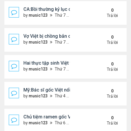
CA:Bồi thường kỷ lục cho gia đình gốc Việt ...
0
by
music123
Thứ 7 Tháng 5 30, 2026 5:26 pm
Trả lời
Vợ Việt bị chồng bắn chết ở Ba Lan, để lại 2 con n
0
by
music123
Thứ 7 Tháng 5 30, 2026 5:09 pm
Trả lời
Hai thực tập sinh Việt tử vong thương tâm
0
by
music123
Thứ 7 Tháng 5 30, 2026 5:02 pm
Trả lời
Mỹ:Bác sĩ gốc Việt nổi tiếng nhờ món vịt quay Bắc
0
by
music123
Thứ 4 Tháng 5 27, 2026 7:43 pm
Trả lời
Chủ tiệm ramen gốc Việt ở Tokyo: 'Người Nhật cố g
0
by
music123
Thứ 6 Tháng 5 22, 2026 7:26 pm
Trả lời