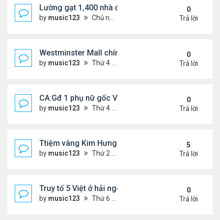
Lường gạt 1,400 nhà đầu tư, 2 ông bà gốc Việt ở O
0
by
music123
Chủ nhật Tháng 11 02, 2025 6:27 pm
Trả lời
Westminster Mall chính thức đóng cửa
0
by
music123
Thứ 4 Tháng 10 22, 2025 6:55 pm
Trả lời
CA:Gđ 1 phụ nữ gốc Việt tử vong tại nhà riêng
0
by
music123
Thứ 4 Tháng 10 22, 2025 5:05 pm
Trả lời
Ttiệm vàng Kim Hưng phẫn uất sau vụ cướp
5
by
music123
Thứ 2 Tháng 9 08, 2025 11:54 am
Trả lời
Truy tố 5 Việt ở hải ngoại chống chính quyền nhân
0
by
music123
Thứ 6 Tháng 10 03, 2025 6:23 pm
Trả lời