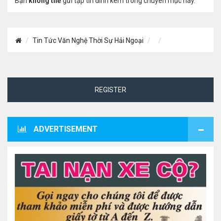
Bạn
không thể
gửi tập tin đính kèm trong chuyên mục này.
Tin Tức Văn Nghệ Thời Sự Hải Ngoại
REGISTER
ADVERTISEMENT