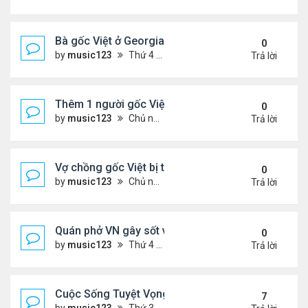
Bà gốc Việt ở Georgia bị bắt vì nhốt trẻ em trong ti
0
by
music123
Thứ 4 Tháng 12 24, 2025 6:52 pm
Trả lời
Thêm 1 người gốc Việt được Đức Giáo Hoàng...
0
by
music123
Chủ nhật Tháng 12 21, 2025 5:03 pm
Trả lời
Vợ chồng gốc Việt bị truy tố khai man $127 triệu...
0
by
music123
Chủ nhật Tháng 12 21, 2025 4:55 pm
Trả lời
Quán phở VN gây sốt vì chế biến thịt không đảm b
0
by
music123
Thứ 4 Tháng 12 17, 2025 6:13 pm
Trả lời
Cuộc Sống Tuyệt Vọng Của Người Việt Vượt Biên 
7