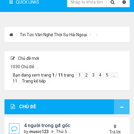
QUICK LINKS
Tin Tức Văn Nghệ Thời Sự Hải Ngoại
Chủ đề mới
1030 Chủ Đề
Bạn đang xem trang
1
/
11
trang
1
2
3
4
5
…
11
Trang kế tiếp
CHỦ ĐỀ
4 người trong gđ gốc Việt thiệt mạng vì tai nạn xe 
0
by
music123
Thứ 5 Tháng 8 06, 2026 4:06 pm
Trả lời