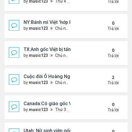
by
music123
Thứ 4 Tháng 5 06, 2026 4:53 am
Trả lời
NY:Bánh mì Việt 'hớp hồn' thực khách Mỹ
0
by
music123
Chủ nhật Tháng 7 26, 2026 4:58 pm
Trả lời
TX:Anh gốc Việt bị tấn công dã man, khó qua khỏi
0
by
music123
Chủ nhật Tháng 7 26, 2026 4:24 pm
Trả lời
Cuộc đời Ô Hoàng Ngành Nails Tại Mỹ
2
by
music123
Chủ nhật Tháng 7 26, 2026 4:17 pm
Trả lời
Canada:Cô giáo gốc Việt bị chồng sát hại
0
by
music123
Thứ 3 Tháng 7 21, 2026 4:56 pm
Trả lời
Utah: Nữ sinh viên gốc Việt tự vẫn, bạn trai bạo hành
0