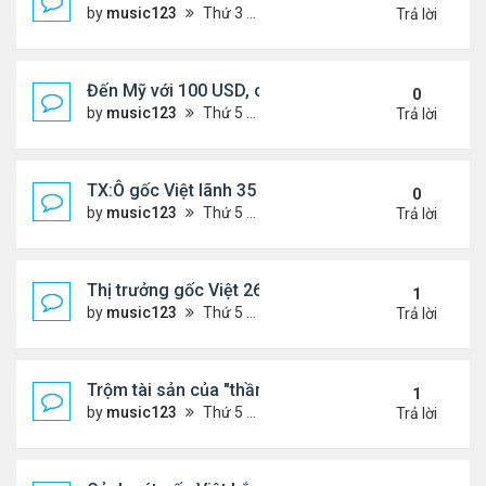
by
music123
Thứ 3 Tháng 11 18, 2025 5:18 pm
Trả lời
Đến Mỹ với 100 USD, cô gái Việt sở hữu 3 nhà hà
0
by
music123
Thứ 5 Tháng 11 13, 2025 2:48 pm
Trả lời
TX:Ô gốc Việt lãnh 35 năm tù vì xâm hại tình dục t
0
by
music123
Thứ 5 Tháng 11 13, 2025 2:41 pm
Trả lời
Thị trưởng gốc Việt 26t bị truy tố
1
by
music123
Thứ 5 Tháng 11 13, 2025 2:34 pm
Trả lời
Trộm tài sản của "thần bài" gốc Việt,lĩnh 13 năm tù
1
by
music123
Thứ 5 Tháng 11 13, 2025 2:25 pm
Trả lời