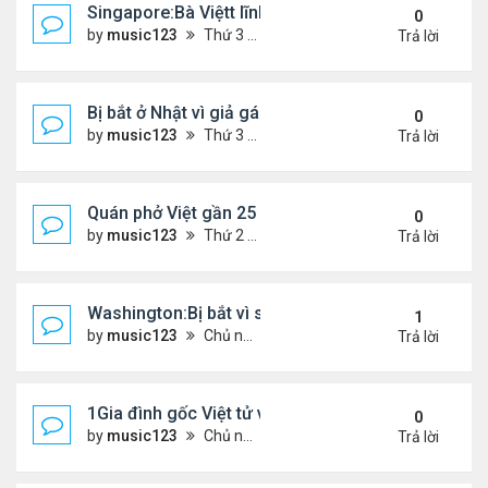
Singapore:Bà Việtt lĩnh án tù vì tội đa phu
0
by
music123
Thứ 3 Tháng 3 03, 2026 5:39 pm
Trả lời
Bị bắt ở Nhật vì giả gái lừa 28 đàn ông...
0
by
music123
Thứ 3 Tháng 3 03, 2026 5:36 pm
Trả lời
Quán phở Việt gần 25 năm giữ chân thực khách L
0
by
music123
Thứ 2 Tháng 3 02, 2026 3:52 pm
Trả lời
Washington:Bị bắt vì sát hại mẹ ruột
1
by
music123
Chủ nhật Tháng 3 01, 2026 6:24 pm
Trả lời
1Gia đình gốc Việt tử vong ở Mỹ
0
by
music123
Chủ nhật Tháng 3 01, 2026 6:26 pm
Trả lời