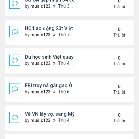
0
by
music123
Thứ 3 Tháng 3 24, 2026 5:09 pm
Trả lời
HQ:Lao động 23t Việt tử vong do bị cuốn vào máy
0
by
music123
Thứ 7 Tháng 3 21, 2026 4:50 pm
Trả lời
Du học sinh Việt quay lén hơn 100 phụ nữ trong toi
0
by
music123
Thứ 4 Tháng 3 18, 2026 6:53 pm
Trả lời
FBI truy nã gắt gao Ô gốc Việt tại Mỹ
0
by
music123
Thứ 6 Tháng 3 13, 2026 8:33 pm
Trả lời
Về VN lấy vợ, sang Mỹ sống lại mâu thuẫn
0
by
music123
Thứ 4 Tháng 3 11, 2026 4:49 pm
Trả lời