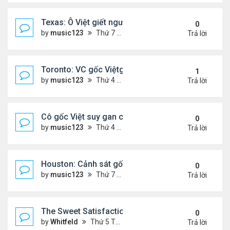
Texas: Ô Việt giết người 30 năm trước, vừa mãn án 
0
by
music123
Thứ 7 Tháng 5 16, 2026 7:39 am
Trả lời
Toronto: VC gốc Việtgiết hàng xóm sau mâu thuẫn 
1
by
music123
Thứ 4 Tháng 5 13, 2026 6:56 pm
Trả lời
Cô gốc Việt suy gan cấp, hôn mê trong kỳ trăng m
0
by
music123
Thứ 4 Tháng 5 13, 2026 5:14 pm
Trả lời
Houston: Cảnh sát gốc Việt bị truy tố tội gạ gẫm tì
0
by
music123
Thứ 7 Tháng 5 02, 2026 7:45 am
Trả lời
The Sweet Satisfaction of Idle Empire Building: A 
0
by
Whitfeld
Thứ 5 Tháng 4 30, 2026 10:35 pm
Trả lời