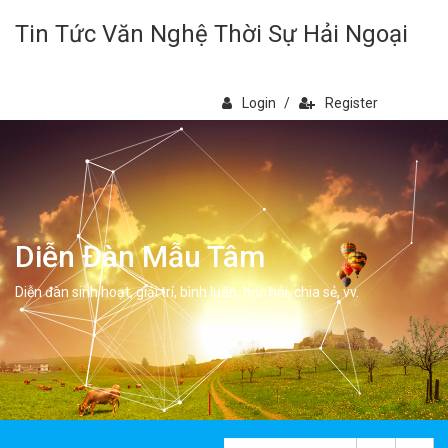
Tin Tức Văn Nghệ Thời Sự Hải Ngoại
Login
/
Register
Diễn Đàn Mẫu Tâm
Diễn đàn sinh hoạt, giải trí, bình luân, học hỏi, chia sẻ, vv.