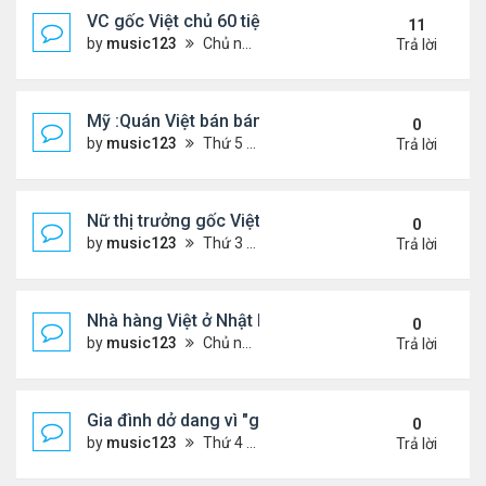
VC gốc Việt chủ 60 tiệm nail trốn thuế $32 triệu
11
by
music123
Chủ nhật Tháng 6 07, 2026 9:21 am
Trả lời
Mỹ :Quán Việt bán bánh mì chảo, cà phê mắm gây 
0
by
music123
Thứ 5 Tháng 6 11, 2026 7:57 pm
Trả lời
Nữ thị trưởng gốc Việt đầu tiên ở Mỹ tái đắc cử
0
by
music123
Thứ 3 Tháng 6 09, 2026 6:23 pm
Trả lời
Nhà hàng Việt ở Nhật bốc cháy dữ dội
0
by
music123
Chủ nhật Tháng 6 07, 2026 9:04 am
Trả lời
Gia đình dở dang vì "giấc mơ Mỹ"
0
by
music123
Thứ 4 Tháng 6 03, 2026 6:34 pm
Trả lời