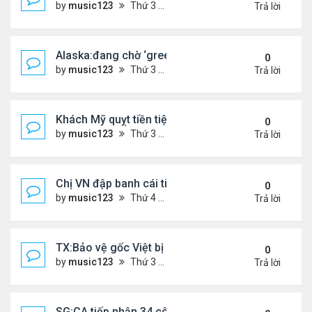
by
music123
Thứ 3 Tháng 3 31, 2026 4:41 pm
Trả lời
Alaska:đang chờ ‘green card,’ đi trình diện ICE, bị
0
by
music123
Thứ 3 Tháng 3 31, 2026 4:29 pm
Trả lời
Khách Mỹ quỵt tiền tiệm nail người Việt
0
by
music123
Thứ 3 Tháng 3 31, 2026 4:25 pm
Trả lời
Chị VN đập banh cái tiệm Dollar Tree
0
by
music123
Thứ 4 Tháng 3 25, 2026 7:25 pm
Trả lời
TX:Bảo vệ gốc Việt bị bắn trọng thương trong vụ 
0
by
music123
Thứ 3 Tháng 3 24, 2026 6:27 pm
Trả lời
SG:CA tiếp nhận 34 công dân VN bị Mỹ trục xuất