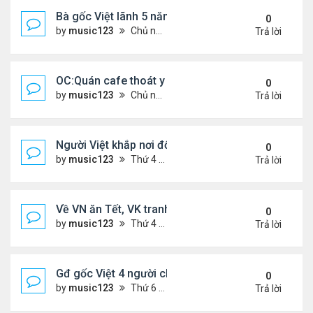
Bà gốc Việt lãnh 5 năm tù vì đe dọa đánh bom lãn
0
by
music123
Chủ nhật Tháng 2 22, 2026 5:53 pm
Trả lời
OC:Quán cafe thoát y của gốc Việt bị Cảnh sát đó
0
by
music123
Chủ nhật Tháng 2 22, 2026 5:45 pm
Trả lời
Người Việt khắp nơi đổ về chợ hoa Phước Lộc Thọ ..
0
by
music123
Thứ 4 Tháng 2 11, 2026 7:58 pm
Trả lời
Về VN ăn Tết, VK tranh thủ làm đẹp, chữa hiếm m
0
by
music123
Thứ 4 Tháng 2 11, 2026 7:47 pm
Trả lời
Gđ gốc Việt 4 người chết ở Canada năm 2023...
0
by
music123
Thứ 6 Tháng 2 06, 2026 6:09 pm
Trả lời