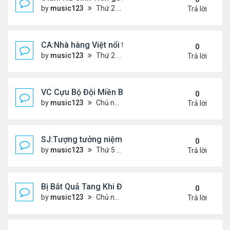
by
music123
Thứ 2 Tháng 7 20, 2026 4:56 pm
Trả lời
CA:Nhà hàng Việt nổi tiếng đóng cửa
0
by
music123
Thứ 2 Tháng 7 20, 2026 4:42 pm
Trả lời
VC Cựu Bộ Đội Miền Bắc Chọn Định Cư Tại Hoa Kỳ
0
by
music123
Chủ nhật Tháng 7 12, 2026 3:01 pm
Trả lời
SJ:Tượng tưởng niệm cđ Việt bị ăn cắp
0
by
music123
Thứ 5 Tháng 7 09, 2026 6:19 am
Trả lời
Bị Bắt Quả Tang Khi Đang Đánh Bắt “Vài Con Cá M
0
by
music123
Chủ nhật Tháng 7 05, 2026 8:47 am
Trả lời