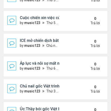
by
music123
Thứ 3 Tháng 11 25, 2025 2:44 pm
Trả lời
Cuộc chiến xin việc của du học sinh Việt ở Mỹ
0
by
music123
Thứ 5 Tháng 12 11, 2025 6:32 pm
Trả lời
ICE mở chiến dịch bắt giữ.. người Việt
0
by
music123
Chủ nhật Tháng 12 07, 2025 5:50 pm
Trả lời
Áp lực và nỗi sợ mất nhà của người cao niên gốc V
0
by
music123
Thứ 6 Tháng 12 05, 2025 7:33 pm
Trả lời
Chủ nail gốc Việt trình diện ICE, và bị trục xuất
0
by
music123
Thứ 3 Tháng 11 18, 2025 5:25 pm
Trả lời
Úc:Thầy bói gốc Việt bị bắt vì lừa đảo 70 triệu USD
0