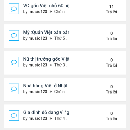
VC gốc Việt chủ 60 tiệm nail trốn thuế $32 triệu
11
by
music123
Chủ nhật Tháng 6 07, 2026 9:21 am
Trả lời
Mỹ :Quán Việt bán bánh mì chảo, cà phê mắm gây 
0
by
music123
Thứ 5 Tháng 6 11, 2026 7:57 pm
Trả lời
Nữ thị trưởng gốc Việt đầu tiên ở Mỹ tái đắc cử
0
by
music123
Thứ 3 Tháng 6 09, 2026 6:23 pm
Trả lời
Nhà hàng Việt ở Nhật bốc cháy dữ dội
0
by
music123
Chủ nhật Tháng 6 07, 2026 9:04 am
Trả lời
Gia đình dở dang vì "giấc mơ Mỹ"
0
by
music123
Thứ 4 Tháng 6 03, 2026 6:34 pm
Trả lời