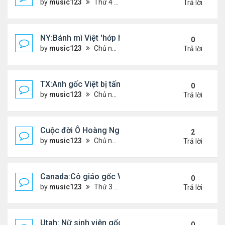
by
music123
Thứ 4 Tháng 5 06, 2026 4:53 am
Trả lời
NY:Bánh mì Việt 'hớp hồn' thực khách Mỹ
0
by
music123
Chủ nhật Tháng 7 26, 2026 4:58 pm
Trả lời
TX:Anh gốc Việt bị tấn công dã man, khó qua khỏi
0
by
music123
Chủ nhật Tháng 7 26, 2026 4:24 pm
Trả lời
Cuộc đời Ô Hoàng Ngành Nails Tại Mỹ
2
by
music123
Chủ nhật Tháng 7 26, 2026 4:17 pm
Trả lời
Canada:Cô giáo gốc Việt bị chồng sát hại
0
by
music123
Thứ 3 Tháng 7 21, 2026 4:56 pm
Trả lời
Utah: Nữ sinh viên gốc Việt tự vẫn, bạn trai bạo hành
0