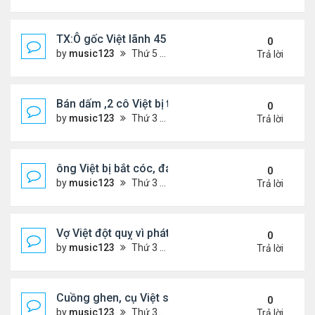
TX:Ô gốc Việt lãnh 45 năm tù vì lạm dụng tình dục 
0
by
music123
Thứ 5 Tháng 4 30, 2026 6:28 pm
Trả lời
Bán dấm ,2 cô Việt bị tịch thu hơn $291,000 tiền m
0
by
music123
Thứ 3 Tháng 4 21, 2026 6:43 pm
Trả lời
ông Việt bị bắt cóc, đánh đập khi đi gửi tiền ngân
0
by
music123
Thứ 3 Tháng 4 21, 2026 6:22 pm
Trả lời
Vợ Việt đột quỵ vì phát hiện chồng có bồ và con ri
0
by
music123
Thứ 3 Tháng 4 21, 2026 6:17 pm
Trả lời
Cuồng ghen, cụ Việt sát hại vợ trẻ
0
by
music123
Thứ 3 Tháng 4 21, 2026 6:10 pm
Trả lời