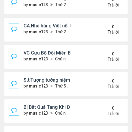
by
music123
Thứ 2 Tháng 7 20, 2026 4:56 pm
Trả lời
CA:Nhà hàng Việt nổi tiếng đóng cửa
0
by
music123
Thứ 2 Tháng 7 20, 2026 4:42 pm
Trả lời
VC Cựu Bộ Đội Miền Bắc Chọn Định Cư Tại Hoa Kỳ
0
by
music123
Chủ nhật Tháng 7 12, 2026 3:01 pm
Trả lời
SJ:Tượng tưởng niệm cđ Việt bị ăn cắp
0
by
music123
Thứ 5 Tháng 7 09, 2026 6:19 am
Trả lời
Bị Bắt Quả Tang Khi Đang Đánh Bắt “Vài Con Cá M
0
by
music123
Chủ nhật Tháng 7 05, 2026 8:47 am
Trả lời