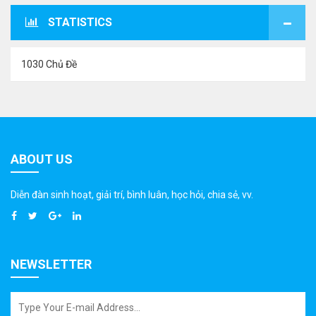
STATISTICS
1030 Chủ Đề
ABOUT US
Diễn đàn sinh hoạt, giải trí, bình luân, học hỏi, chia sẻ, vv.
NEWSLETTER