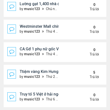
Lường gạt 1,400 nhà đầu tư, 2 ông bà gốc Việt ở O
0
by
music123
Chủ nhật Tháng 11 02, 2025 6:27 pm
Trả lời
Westminster Mall chính thức đóng cửa
0
by
music123
Thứ 4 Tháng 10 22, 2025 6:55 pm
Trả lời
CA:Gđ 1 phụ nữ gốc Việt tử vong tại nhà riêng
0
by
music123
Thứ 4 Tháng 10 22, 2025 5:05 pm
Trả lời
Ttiệm vàng Kim Hưng phẫn uất sau vụ cướp
5
by
music123
Thứ 2 Tháng 9 08, 2025 11:54 am
Trả lời
Truy tố 5 Việt ở hải ngoại chống chính quyền nhân
0
by
music123
Thứ 6 Tháng 10 03, 2025 6:23 pm
Trả lời