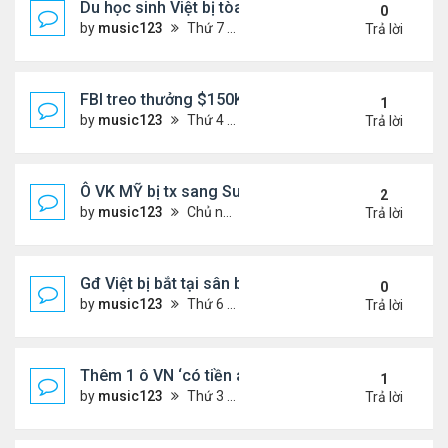
Du học sinh Việt bị tòa HQ kết án 10 năm vì vứt bỏ
0
by
music123
Thứ 7 Tháng 6 27, 2026 8:01 pm
Trả lời
FBI treo thưởng $150K cho tội phạm 'đang ở Việt 
1
by
music123
Thứ 4 Tháng 6 24, 2026 7:26 pm
Trả lời
Ô VK MỸ bị tx sang Sudan,về VN
2
by
music123
Chủ nhật Tháng 6 21, 2026 6:46 am
Trả lời
Gđ Việt bị bắt tại sân bay ở Mỹ
0
by
music123
Thứ 6 Tháng 6 19, 2026 6:47 pm
Trả lời
Thêm 1 ô VN ‘có tiền án’ bị Mỹ trục xuất về nước
1
by
music123
Thứ 3 Tháng 6 16, 2026 7:00 pm
Trả lời