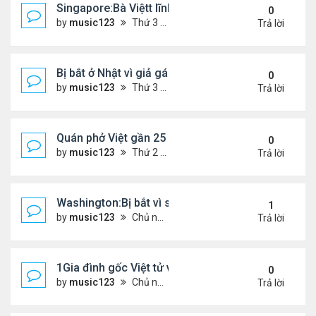
Singapore:Bà Việtt lĩnh án tù vì tội đa phu
0
by
music123
Thứ 3 Tháng 3 03, 2026 5:39 pm
Trả lời
Bị bắt ở Nhật vì giả gái lừa 28 đàn ông...
0
by
music123
Thứ 3 Tháng 3 03, 2026 5:36 pm
Trả lời
Quán phở Việt gần 25 năm giữ chân thực khách L
0
by
music123
Thứ 2 Tháng 3 02, 2026 3:52 pm
Trả lời
Washington:Bị bắt vì sát hại mẹ ruột
1
by
music123
Chủ nhật Tháng 3 01, 2026 6:24 pm
Trả lời
1Gia đình gốc Việt tử vong ở Mỹ
0
by
music123
Chủ nhật Tháng 3 01, 2026 6:26 pm
Trả lời