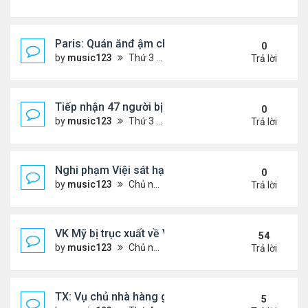
Paris: Quán ănđ ậm chất Việt đông kín khách chờ
0
by
music123
Thứ 3 Tháng 8 04, 2026 5:31 pm
Trả lời
Tiếp nhận 47 người bị Mỹ trục xuất, Công an khuy
0
by
music123
Thứ 3 Tháng 8 04, 2026 5:09 pm
Trả lời
Nghi phạm Việi sát hại cụ bà 91 tuổi, phi tang xác 
0
by
music123
Chủ nhật Tháng 8 02, 2026 6:14 pm
Trả lời
VK Mỹ bị trục xuất về VN sống ra sao
54
by
music123
Chủ nhật Tháng 6 21, 2026 7:33 pm
Trả lời
TX: Vụ chủ nhà hàng gốc Việt cùng hai con bị chồn
5