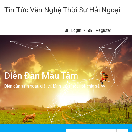
Tin Tức Văn Nghệ Thời Sự Hải Ngoại
Login
/
Register
Diễn Đàn Mẫu Tâm
Diễn đàn sinh hoạt, giải trí, bình luân, học hỏi, chia sẻ, vv.