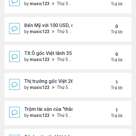
by
music123
Thứ 3 Tháng 11 18, 2025 5:18 pm
Trả lời
Đến Mỹ với 100 USD, cô gái Việt sở hữu 3 nhà hà
0
by
music123
Thứ 5 Tháng 11 13, 2025 2:48 pm
Trả lời
TX:Ô gốc Việt lãnh 35 năm tù vì xâm hại tình dục t
0
by
music123
Thứ 5 Tháng 11 13, 2025 2:41 pm
Trả lời
Thị trưởng gốc Việt 26t bị truy tố
1
by
music123
Thứ 5 Tháng 11 13, 2025 2:34 pm
Trả lời
Trộm tài sản của "thần bài" gốc Việt,lĩnh 13 năm tù
1
by
music123
Thứ 5 Tháng 11 13, 2025 2:25 pm
Trả lời