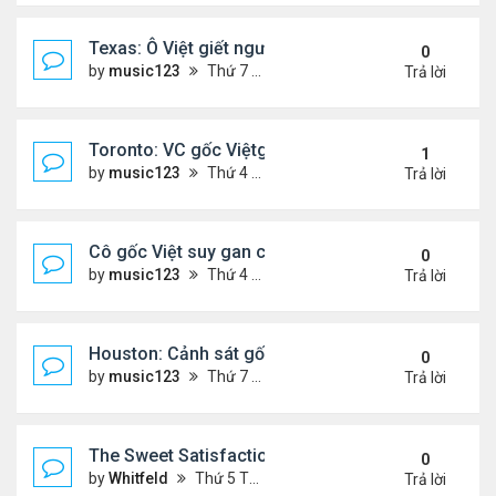
Texas: Ô Việt giết người 30 năm trước, vừa mãn án 
0
by
music123
Thứ 7 Tháng 5 16, 2026 7:39 am
Trả lời
Toronto: VC gốc Việtgiết hàng xóm sau mâu thuẫn 
1
by
music123
Thứ 4 Tháng 5 13, 2026 6:56 pm
Trả lời
Cô gốc Việt suy gan cấp, hôn mê trong kỳ trăng m
0
by
music123
Thứ 4 Tháng 5 13, 2026 5:14 pm
Trả lời
Houston: Cảnh sát gốc Việt bị truy tố tội gạ gẫm tì
0
by
music123
Thứ 7 Tháng 5 02, 2026 7:45 am
Trả lời
The Sweet Satisfaction of Idle Empire Building: A 
0
by
Whitfeld
Thứ 5 Tháng 4 30, 2026 10:35 pm
Trả lời