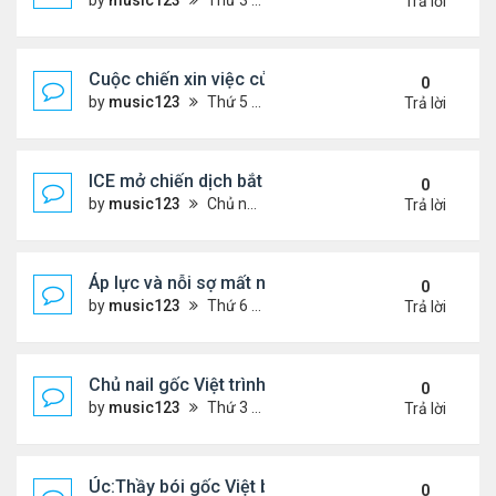
by
music123
Thứ 3 Tháng 11 25, 2025 2:44 pm
Trả lời
Cuộc chiến xin việc của du học sinh Việt ở Mỹ
0
by
music123
Thứ 5 Tháng 12 11, 2025 6:32 pm
Trả lời
ICE mở chiến dịch bắt giữ.. người Việt
0
by
music123
Chủ nhật Tháng 12 07, 2025 5:50 pm
Trả lời
Áp lực và nỗi sợ mất nhà của người cao niên gốc V
0
by
music123
Thứ 6 Tháng 12 05, 2025 7:33 pm
Trả lời
Chủ nail gốc Việt trình diện ICE, và bị trục xuất
0
by
music123
Thứ 3 Tháng 11 18, 2025 5:25 pm
Trả lời
Úc:Thầy bói gốc Việt bị bắt vì lừa đảo 70 triệu USD
0