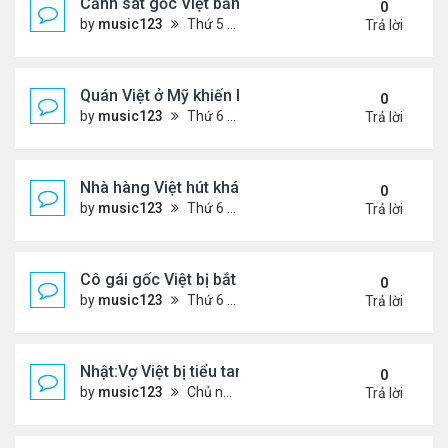
Cảnh sát gốc Việt bắn nạn nhân khiến bị liệt toàn 
0
by
music123
Thứ 5 Tháng 11 13, 2025 2:21 pm
Trả lời
Quán Việt ở Mỹ khiến khách đặt hàng trước cả thá
0
by
music123
Thứ 6 Tháng 11 07, 2025 7:42 pm
Trả lời
Nhà hàng Việt hút khách ở Đức
0
by
music123
Thứ 6 Tháng 11 07, 2025 7:38 pm
Trả lời
Cô gái gốc Việt bị bắt sau vụ xả súng ..
0
by
music123
Thứ 6 Tháng 11 07, 2025 7:33 pm
Trả lời
Nhật:Vợ Việt bị tiểu tam sát hại thê thảm
0
by
music123
Chủ nhật Tháng 11 02, 2025 6:36 pm
Trả lời