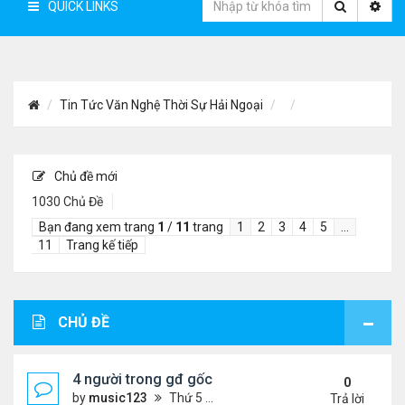
QUICK LINKS
Tin Tức Văn Nghệ Thời Sự Hải Ngoại
Chủ đề mới
1030 Chủ Đề
Bạn đang xem trang
1
/
11
trang
1
2
3
4
5
…
11
Trang kế tiếp
CHỦ ĐỀ
4 người trong gđ gốc Việt thiệt mạng vì tai nạn xe 
0
by
music123
Thứ 5 Tháng 8 06, 2026 4:06 pm
Trả lời