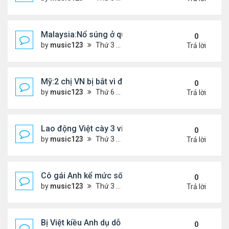
Malaysia:Nổ súng ở quán ăn ,một người phụ nữ Việ
0
by
music123
Thứ 3 Tháng 4 21, 2026 6:00 pm
Trả lời
Mỹ:2 chị VN bị bắt vì đem bòn bòn vào Mỹ
0
by
music123
Thứ 6 Tháng 4 10, 2026 6:40 pm
Trả lời
Lao động Việt cày 3 việc cùng lúc, thu nhập tới 15
0
by
music123
Thứ 3 Tháng 3 31, 2026 4:59 pm
Trả lời
Cô gái Anh kể mức sống 'rẻ khó tin' ở Đà Nẵng
0
by
music123
Thứ 3 Tháng 3 31, 2026 4:52 pm
Trả lời
Bị Việt kiều Anh dụ dỗ "chuyển tiền - nhận quà"...
0