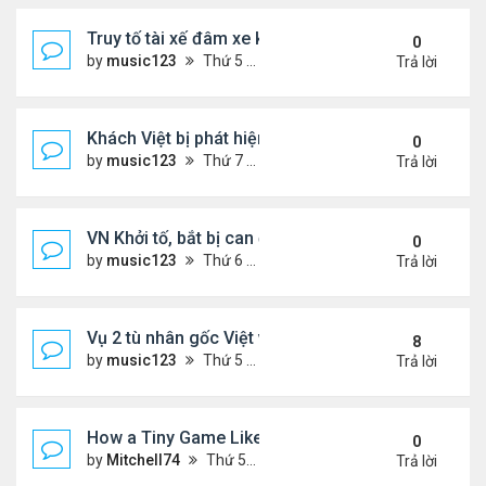
Truy tố tài xế đâm xe khiến hai anh em song sinh n
0
by
music123
Thứ 5 Tháng 2 05, 2026 7:04 pm
Trả lời
Khách Việt bị phát hiện giấu hạt giống rau trong g
0
by
music123
Thứ 7 Tháng 1 31, 2026 3:54 pm
Trả lời
VN Khởi tố, bắt bị can để tạm giam đối với Nguyễn
0
by
music123
Thứ 6 Tháng 1 30, 2026 7:20 am
Trả lời
Vụ 2 tù nhân gốc Việt vượt ngục ly kỳ
8
by
music123
Thứ 5 Tháng 1 29, 2026 6:49 pm
Trả lời
How a Tiny Game Like Eggy Car Turned My Chill E
0
by
Mitchell74
Thứ 5 Tháng 1 29, 2026 12:18 am
Trả lời