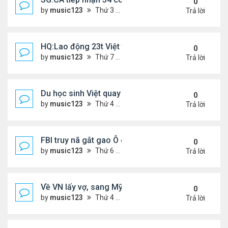
0
by
music123
Thứ 3 Tháng 3 24, 2026 5:09 pm
Trả lời
HQ:Lao động 23t Việt tử vong do bị cuốn vào máy
0
by
music123
Thứ 7 Tháng 3 21, 2026 4:50 pm
Trả lời
Du học sinh Việt quay lén hơn 100 phụ nữ trong toi
0
by
music123
Thứ 4 Tháng 3 18, 2026 6:53 pm
Trả lời
FBI truy nã gắt gao Ô gốc Việt tại Mỹ
0
by
music123
Thứ 6 Tháng 3 13, 2026 8:33 pm
Trả lời
Về VN lấy vợ, sang Mỹ sống lại mâu thuẫn
0
by
music123
Thứ 4 Tháng 3 11, 2026 4:49 pm
Trả lời