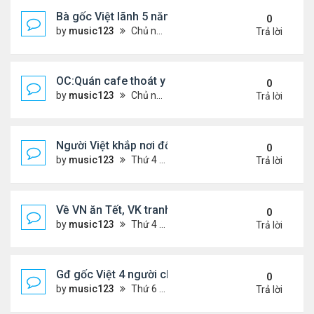
Bà gốc Việt lãnh 5 năm tù vì đe dọa đánh bom lãn
0
by
music123
Chủ nhật Tháng 2 22, 2026 5:53 pm
Trả lời
OC:Quán cafe thoát y của gốc Việt bị Cảnh sát đó
0
by
music123
Chủ nhật Tháng 2 22, 2026 5:45 pm
Trả lời
Người Việt khắp nơi đổ về chợ hoa Phước Lộc Thọ ..
0
by
music123
Thứ 4 Tháng 2 11, 2026 7:58 pm
Trả lời
Về VN ăn Tết, VK tranh thủ làm đẹp, chữa hiếm m
0
by
music123
Thứ 4 Tháng 2 11, 2026 7:47 pm
Trả lời
Gđ gốc Việt 4 người chết ở Canada năm 2023...
0
by
music123
Thứ 6 Tháng 2 06, 2026 6:09 pm
Trả lời