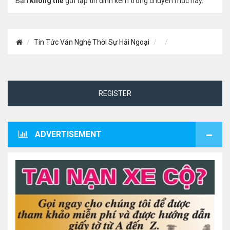
Bạn
không thể
gửi tập tin đính kèm trong chuyên mục này.
Tin Tức Văn Nghệ Thời Sự Hải Ngoại
REGISTER
ADVERTISEMENT