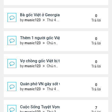
Bà gốc Việt ở Georgia bị bắt vì nhốt trẻ em trong ti
0
by
music123
Thứ 4 Tháng 12 24, 2025 6:52 pm
Trả lời
Thêm 1 người gốc Việt được Đức Giáo Hoàng...
0
by
music123
Chủ nhật Tháng 12 21, 2025 5:03 pm
Trả lời
Vợ chồng gốc Việt bị truy tố khai man $127 triệu...
0
by
music123
Chủ nhật Tháng 12 21, 2025 4:55 pm
Trả lời
Quán phở VN gây sốt vì chế biến thịt không đảm b
0
by
music123
Thứ 4 Tháng 12 17, 2025 6:13 pm
Trả lời
Cuộc Sống Tuyệt Vọng Của Người Việt Vượt Biên 
7