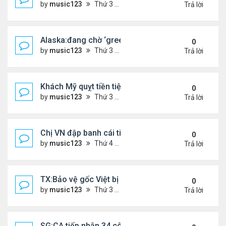
by
music123
Thứ 3 Tháng 3 31, 2026 4:41 pm
Trả lời
Alaska:đang chờ ‘green card,’ đi trình diện ICE, bị
0
by
music123
Thứ 3 Tháng 3 31, 2026 4:29 pm
Trả lời
Khách Mỹ quỵt tiền tiệm nail người Việt
0
by
music123
Thứ 3 Tháng 3 31, 2026 4:25 pm
Trả lời
Chị VN đập banh cái tiệm Dollar Tree
0
by
music123
Thứ 4 Tháng 3 25, 2026 7:25 pm
Trả lời
TX:Bảo vệ gốc Việt bị bắn trọng thương trong vụ 
0
by
music123
Thứ 3 Tháng 3 24, 2026 6:27 pm
Trả lời
SG:CA tiếp nhận 34 công dân VN bị Mỹ trục xuất