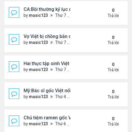
CA:Bồi thường kỷ lục cho gia đình gốc Việt ...
0
by
music123
Thứ 7 Tháng 5 30, 2026 5:26 pm
Trả lời
Vợ Việt bị chồng bắn chết ở Ba Lan, để lại 2 con n
0
by
music123
Thứ 7 Tháng 5 30, 2026 5:09 pm
Trả lời
Hai thực tập sinh Việt tử vong thương tâm
0
by
music123
Thứ 7 Tháng 5 30, 2026 5:02 pm
Trả lời
Mỹ:Bác sĩ gốc Việt nổi tiếng nhờ món vịt quay Bắc
0
by
music123
Thứ 4 Tháng 5 27, 2026 7:43 pm
Trả lời
Chủ tiệm ramen gốc Việt ở Tokyo: 'Người Nhật cố g
0
by
music123
Thứ 6 Tháng 5 22, 2026 7:26 pm
Trả lời