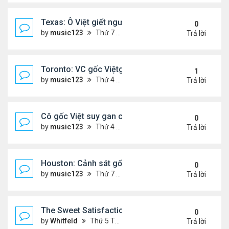
Texas: Ô Việt giết người 30 năm trước, vừa mãn án 
0
by
music123
Thứ 7 Tháng 5 16, 2026 7:39 am
Trả lời
Toronto: VC gốc Việtgiết hàng xóm sau mâu thuẫn 
1
by
music123
Thứ 4 Tháng 5 13, 2026 6:56 pm
Trả lời
Cô gốc Việt suy gan cấp, hôn mê trong kỳ trăng m
0
by
music123
Thứ 4 Tháng 5 13, 2026 5:14 pm
Trả lời
Houston: Cảnh sát gốc Việt bị truy tố tội gạ gẫm tì
0
by
music123
Thứ 7 Tháng 5 02, 2026 7:45 am
Trả lời
The Sweet Satisfaction of Idle Empire Building: A 
0
by
Whitfeld
Thứ 5 Tháng 4 30, 2026 10:35 pm
Trả lời