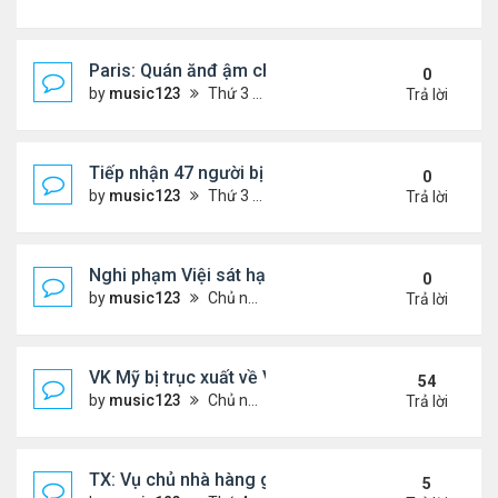
Paris: Quán ănđ ậm chất Việt đông kín khách chờ
0
by
music123
Thứ 3 Tháng 8 04, 2026 5:31 pm
Trả lời
Tiếp nhận 47 người bị Mỹ trục xuất, Công an khuy
0
by
music123
Thứ 3 Tháng 8 04, 2026 5:09 pm
Trả lời
Nghi phạm Việi sát hại cụ bà 91 tuổi, phi tang xác 
0
by
music123
Chủ nhật Tháng 8 02, 2026 6:14 pm
Trả lời
VK Mỹ bị trục xuất về VN sống ra sao
54
by
music123
Chủ nhật Tháng 6 21, 2026 7:33 pm
Trả lời
TX: Vụ chủ nhà hàng gốc Việt cùng hai con bị chồn
5