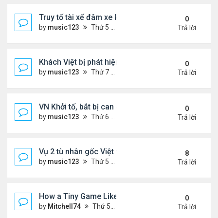
Truy tố tài xế đâm xe khiến hai anh em song sinh n
0
by
music123
Thứ 5 Tháng 2 05, 2026 7:04 pm
Trả lời
Khách Việt bị phát hiện giấu hạt giống rau trong g
0
by
music123
Thứ 7 Tháng 1 31, 2026 3:54 pm
Trả lời
VN Khởi tố, bắt bị can để tạm giam đối với Nguyễn
0
by
music123
Thứ 6 Tháng 1 30, 2026 7:20 am
Trả lời
Vụ 2 tù nhân gốc Việt vượt ngục ly kỳ
8
by
music123
Thứ 5 Tháng 1 29, 2026 6:49 pm
Trả lời
How a Tiny Game Like Eggy Car Turned My Chill E
0
by
Mitchell74
Thứ 5 Tháng 1 29, 2026 12:18 am
Trả lời