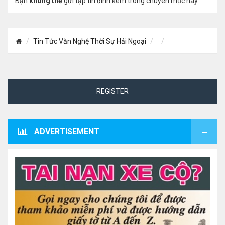
Bạn
không thể
gửi tập tin đính kèm trong chuyên mục này.
Tin Tức Văn Nghệ Thời Sự Hải Ngoại
REGISTER
ADVERTISEMENT