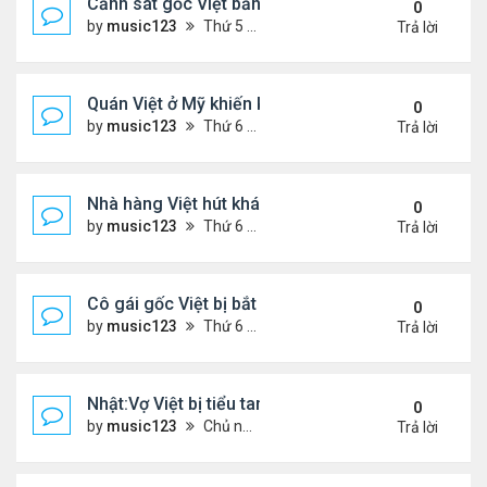
Cảnh sát gốc Việt bắn nạn nhân khiến bị liệt toàn 
0
by
music123
Thứ 5 Tháng 11 13, 2025 2:21 pm
Trả lời
Quán Việt ở Mỹ khiến khách đặt hàng trước cả thá
0
by
music123
Thứ 6 Tháng 11 07, 2025 7:42 pm
Trả lời
Nhà hàng Việt hút khách ở Đức
0
by
music123
Thứ 6 Tháng 11 07, 2025 7:38 pm
Trả lời
Cô gái gốc Việt bị bắt sau vụ xả súng ..
0
by
music123
Thứ 6 Tháng 11 07, 2025 7:33 pm
Trả lời
Nhật:Vợ Việt bị tiểu tam sát hại thê thảm
0
by
music123
Chủ nhật Tháng 11 02, 2025 6:36 pm
Trả lời