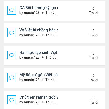
CA:Bồi thường kỷ lục cho gia đình gốc Việt ...
0
by
music123
Thứ 7 Tháng 5 30, 2026 5:26 pm
Trả lời
Vợ Việt bị chồng bắn chết ở Ba Lan, để lại 2 con n
0
by
music123
Thứ 7 Tháng 5 30, 2026 5:09 pm
Trả lời
Hai thực tập sinh Việt tử vong thương tâm
0
by
music123
Thứ 7 Tháng 5 30, 2026 5:02 pm
Trả lời
Mỹ:Bác sĩ gốc Việt nổi tiếng nhờ món vịt quay Bắc
0
by
music123
Thứ 4 Tháng 5 27, 2026 7:43 pm
Trả lời
Chủ tiệm ramen gốc Việt ở Tokyo: 'Người Nhật cố g
0
by
music123
Thứ 6 Tháng 5 22, 2026 7:26 pm
Trả lời