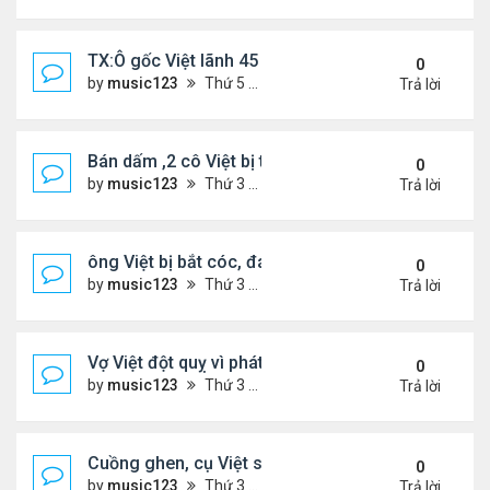
TX:Ô gốc Việt lãnh 45 năm tù vì lạm dụng tình dục 
0
by
music123
Thứ 5 Tháng 4 30, 2026 6:28 pm
Trả lời
Bán dấm ,2 cô Việt bị tịch thu hơn $291,000 tiền m
0
by
music123
Thứ 3 Tháng 4 21, 2026 6:43 pm
Trả lời
ông Việt bị bắt cóc, đánh đập khi đi gửi tiền ngân
0
by
music123
Thứ 3 Tháng 4 21, 2026 6:22 pm
Trả lời
Vợ Việt đột quỵ vì phát hiện chồng có bồ và con ri
0
by
music123
Thứ 3 Tháng 4 21, 2026 6:17 pm
Trả lời
Cuồng ghen, cụ Việt sát hại vợ trẻ
0
by
music123
Thứ 3 Tháng 4 21, 2026 6:10 pm
Trả lời