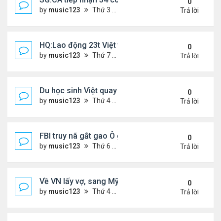
0
by
music123
Thứ 3 Tháng 3 24, 2026 5:09 pm
Trả lời
HQ:Lao động 23t Việt tử vong do bị cuốn vào máy
0
by
music123
Thứ 7 Tháng 3 21, 2026 4:50 pm
Trả lời
Du học sinh Việt quay lén hơn 100 phụ nữ trong toi
0
by
music123
Thứ 4 Tháng 3 18, 2026 6:53 pm
Trả lời
FBI truy nã gắt gao Ô gốc Việt tại Mỹ
0
by
music123
Thứ 6 Tháng 3 13, 2026 8:33 pm
Trả lời
Về VN lấy vợ, sang Mỹ sống lại mâu thuẫn
0
by
music123
Thứ 4 Tháng 3 11, 2026 4:49 pm
Trả lời