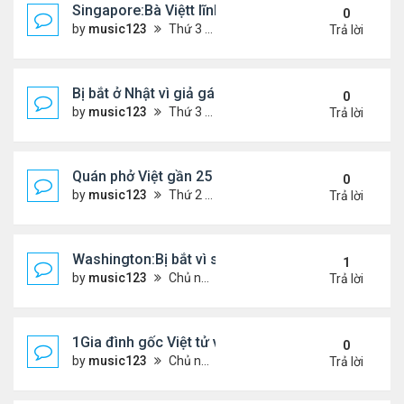
Singapore:Bà Việtt lĩnh án tù vì tội đa phu
0
by
music123
Thứ 3 Tháng 3 03, 2026 5:39 pm
Trả lời
Bị bắt ở Nhật vì giả gái lừa 28 đàn ông...
0
by
music123
Thứ 3 Tháng 3 03, 2026 5:36 pm
Trả lời
Quán phở Việt gần 25 năm giữ chân thực khách L
0
by
music123
Thứ 2 Tháng 3 02, 2026 3:52 pm
Trả lời
Washington:Bị bắt vì sát hại mẹ ruột
1
by
music123
Chủ nhật Tháng 3 01, 2026 6:24 pm
Trả lời
1Gia đình gốc Việt tử vong ở Mỹ
0
by
music123
Chủ nhật Tháng 3 01, 2026 6:26 pm
Trả lời