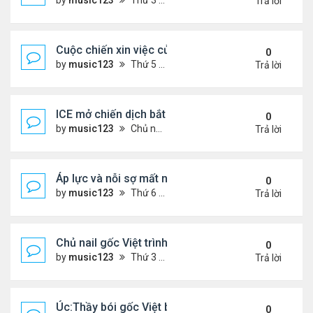
by
music123
Thứ 3 Tháng 11 25, 2025 2:44 pm
Trả lời
Cuộc chiến xin việc của du học sinh Việt ở Mỹ
0
by
music123
Thứ 5 Tháng 12 11, 2025 6:32 pm
Trả lời
ICE mở chiến dịch bắt giữ.. người Việt
0
by
music123
Chủ nhật Tháng 12 07, 2025 5:50 pm
Trả lời
Áp lực và nỗi sợ mất nhà của người cao niên gốc V
0
by
music123
Thứ 6 Tháng 12 05, 2025 7:33 pm
Trả lời
Chủ nail gốc Việt trình diện ICE, và bị trục xuất
0
by
music123
Thứ 3 Tháng 11 18, 2025 5:25 pm
Trả lời
Úc:Thầy bói gốc Việt bị bắt vì lừa đảo 70 triệu USD
0