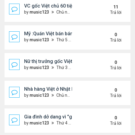
VC gốc Việt chủ 60 tiệm nail trốn thuế $32 triệu
11
by
music123
Chủ nhật Tháng 6 07, 2026 9:21 am
Trả lời
Mỹ :Quán Việt bán bánh mì chảo, cà phê mắm gây 
0
by
music123
Thứ 5 Tháng 6 11, 2026 7:57 pm
Trả lời
Nữ thị trưởng gốc Việt đầu tiên ở Mỹ tái đắc cử
0
by
music123
Thứ 3 Tháng 6 09, 2026 6:23 pm
Trả lời
Nhà hàng Việt ở Nhật bốc cháy dữ dội
0
by
music123
Chủ nhật Tháng 6 07, 2026 9:04 am
Trả lời
Gia đình dở dang vì "giấc mơ Mỹ"
0
by
music123
Thứ 4 Tháng 6 03, 2026 6:34 pm
Trả lời