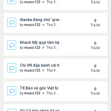
by
music123
Thứ 3 Tháng 3 31, 2026 4:41 pm
Trả lời
Alaska:đang chờ ‘green card,’ đi trình diện ICE, bị
0
by
music123
Thứ 3 Tháng 3 31, 2026 4:29 pm
Trả lời
Khách Mỹ quỵt tiền tiệm nail người Việt
0
by
music123
Thứ 3 Tháng 3 31, 2026 4:25 pm
Trả lời
Chị VN đập banh cái tiệm Dollar Tree
0
by
music123
Thứ 4 Tháng 3 25, 2026 7:25 pm
Trả lời
TX:Bảo vệ gốc Việt bị bắn trọng thương trong vụ 
0
by
music123
Thứ 3 Tháng 3 24, 2026 6:27 pm
Trả lời
SG:CA tiếp nhận 34 công dân VN bị Mỹ trục xuất