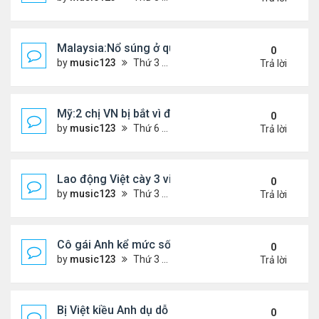
Malaysia:Nổ súng ở quán ăn ,một người phụ nữ Việ
0
by
music123
Thứ 3 Tháng 4 21, 2026 6:00 pm
Trả lời
Mỹ:2 chị VN bị bắt vì đem bòn bòn vào Mỹ
0
by
music123
Thứ 6 Tháng 4 10, 2026 6:40 pm
Trả lời
Lao động Việt cày 3 việc cùng lúc, thu nhập tới 15
0
by
music123
Thứ 3 Tháng 3 31, 2026 4:59 pm
Trả lời
Cô gái Anh kể mức sống 'rẻ khó tin' ở Đà Nẵng
0
by
music123
Thứ 3 Tháng 3 31, 2026 4:52 pm
Trả lời
Bị Việt kiều Anh dụ dỗ "chuyển tiền - nhận quà"...
0