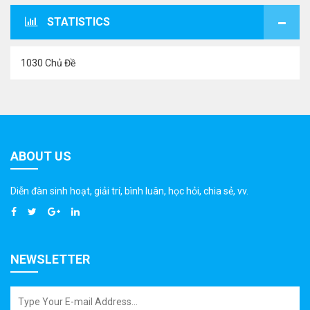
STATISTICS
1030 Chủ Đề
ABOUT US
Diễn đàn sinh hoạt, giải trí, bình luân, học hỏi, chia sẻ, vv.
NEWSLETTER