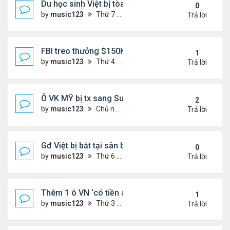
Du học sinh Việt bị tòa HQ kết án 10 năm vì vứt bỏ
0
by
music123
Thứ 7 Tháng 6 27, 2026 8:01 pm
Trả lời
FBI treo thưởng $150K cho tội phạm 'đang ở Việt 
1
by
music123
Thứ 4 Tháng 6 24, 2026 7:26 pm
Trả lời
Ô VK MỸ bị tx sang Sudan,về VN
2
by
music123
Chủ nhật Tháng 6 21, 2026 6:46 am
Trả lời
Gđ Việt bị bắt tại sân bay ở Mỹ
0
by
music123
Thứ 6 Tháng 6 19, 2026 6:47 pm
Trả lời
Thêm 1 ô VN ‘có tiền án’ bị Mỹ trục xuất về nước
1
by
music123
Thứ 3 Tháng 6 16, 2026 7:00 pm
Trả lời