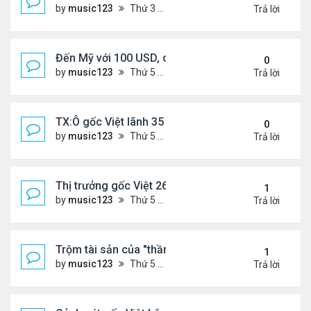
by
music123
Thứ 3 Tháng 11 18, 2025 5:18 pm
Trả lời
Đến Mỹ với 100 USD, cô gái Việt sở hữu 3 nhà hà
0
by
music123
Thứ 5 Tháng 11 13, 2025 2:48 pm
Trả lời
TX:Ô gốc Việt lãnh 35 năm tù vì xâm hại tình dục t
0
by
music123
Thứ 5 Tháng 11 13, 2025 2:41 pm
Trả lời
Thị trưởng gốc Việt 26t bị truy tố
1
by
music123
Thứ 5 Tháng 11 13, 2025 2:34 pm
Trả lời
Trộm tài sản của "thần bài" gốc Việt,lĩnh 13 năm tù
1
by
music123
Thứ 5 Tháng 11 13, 2025 2:25 pm
Trả lời