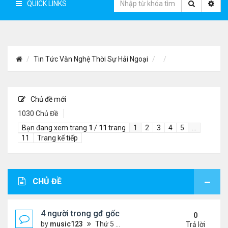
QUICK LINKS
Tin Tức Văn Nghệ Thời Sự Hải Ngoại
Chủ đề mới
1030 Chủ Đề
Bạn đang xem trang
1
/
11
trang
1
2
3
4
5
…
11
Trang kế tiếp
CHỦ ĐỀ
4 người trong gđ gốc Việt thiệt mạng vì tai nạn xe 
0
by
music123
Thứ 5 Tháng 8 06, 2026 4:06 pm
Trả lời