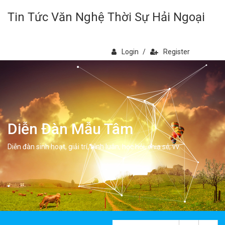
Tin Tức Văn Nghệ Thời Sự Hải Ngoại
Login
/
Register
Diễn Đàn Mẫu Tâm
Diễn đàn sinh hoạt, giải trí, bình luân, học hỏi, chia sẻ, vv.