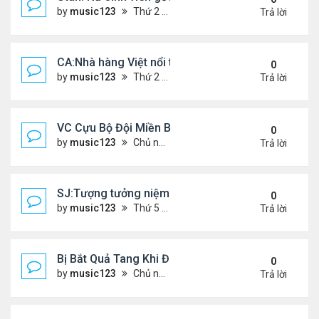
by
music123
Thứ 2 Tháng 7 20, 2026 4:56 pm
Trả lời
CA:Nhà hàng Việt nổi tiếng đóng cửa
0
by
music123
Thứ 2 Tháng 7 20, 2026 4:42 pm
Trả lời
VC Cựu Bộ Đội Miền Bắc Chọn Định Cư Tại Hoa Kỳ
0
by
music123
Chủ nhật Tháng 7 12, 2026 3:01 pm
Trả lời
SJ:Tượng tưởng niệm cđ Việt bị ăn cắp
0
by
music123
Thứ 5 Tháng 7 09, 2026 6:19 am
Trả lời
Bị Bắt Quả Tang Khi Đang Đánh Bắt “Vài Con Cá M
0
by
music123
Chủ nhật Tháng 7 05, 2026 8:47 am
Trả lời