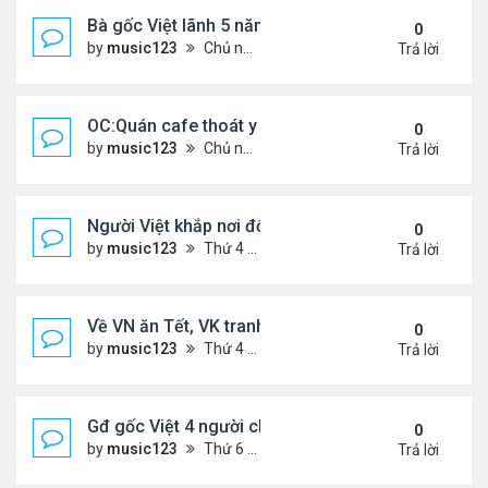
Bà gốc Việt lãnh 5 năm tù vì đe dọa đánh bom lãn
0
by
music123
Chủ nhật Tháng 2 22, 2026 5:53 pm
Trả lời
OC:Quán cafe thoát y của gốc Việt bị Cảnh sát đó
0
by
music123
Chủ nhật Tháng 2 22, 2026 5:45 pm
Trả lời
Người Việt khắp nơi đổ về chợ hoa Phước Lộc Thọ ..
0
by
music123
Thứ 4 Tháng 2 11, 2026 7:58 pm
Trả lời
Về VN ăn Tết, VK tranh thủ làm đẹp, chữa hiếm m
0
by
music123
Thứ 4 Tháng 2 11, 2026 7:47 pm
Trả lời
Gđ gốc Việt 4 người chết ở Canada năm 2023...
0
by
music123
Thứ 6 Tháng 2 06, 2026 6:09 pm
Trả lời