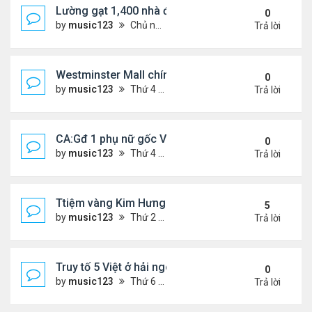
Lường gạt 1,400 nhà đầu tư, 2 ông bà gốc Việt ở O
0
by
music123
Chủ nhật Tháng 11 02, 2025 6:27 pm
Trả lời
Westminster Mall chính thức đóng cửa
0
by
music123
Thứ 4 Tháng 10 22, 2025 6:55 pm
Trả lời
CA:Gđ 1 phụ nữ gốc Việt tử vong tại nhà riêng
0
by
music123
Thứ 4 Tháng 10 22, 2025 5:05 pm
Trả lời
Ttiệm vàng Kim Hưng phẫn uất sau vụ cướp
5
by
music123
Thứ 2 Tháng 9 08, 2025 11:54 am
Trả lời
Truy tố 5 Việt ở hải ngoại chống chính quyền nhân
0
by
music123
Thứ 6 Tháng 10 03, 2025 6:23 pm
Trả lời