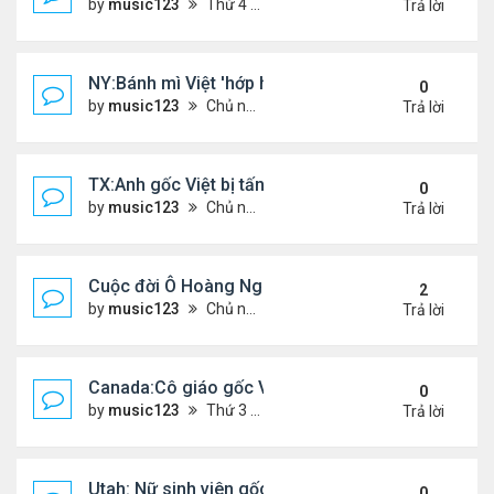
by
music123
Thứ 4 Tháng 5 06, 2026 4:53 am
Trả lời
NY:Bánh mì Việt 'hớp hồn' thực khách Mỹ
0
by
music123
Chủ nhật Tháng 7 26, 2026 4:58 pm
Trả lời
TX:Anh gốc Việt bị tấn công dã man, khó qua khỏi
0
by
music123
Chủ nhật Tháng 7 26, 2026 4:24 pm
Trả lời
Cuộc đời Ô Hoàng Ngành Nails Tại Mỹ
2
by
music123
Chủ nhật Tháng 7 26, 2026 4:17 pm
Trả lời
Canada:Cô giáo gốc Việt bị chồng sát hại
0
by
music123
Thứ 3 Tháng 7 21, 2026 4:56 pm
Trả lời
Utah: Nữ sinh viên gốc Việt tự vẫn, bạn trai bạo hành
0