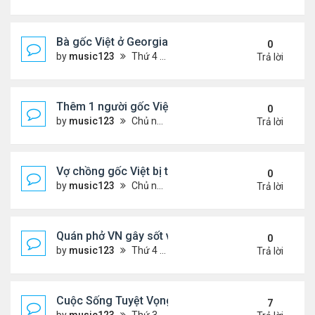
Bà gốc Việt ở Georgia bị bắt vì nhốt trẻ em trong ti
0
by
music123
Thứ 4 Tháng 12 24, 2025 6:52 pm
Trả lời
Thêm 1 người gốc Việt được Đức Giáo Hoàng...
0
by
music123
Chủ nhật Tháng 12 21, 2025 5:03 pm
Trả lời
Vợ chồng gốc Việt bị truy tố khai man $127 triệu...
0
by
music123
Chủ nhật Tháng 12 21, 2025 4:55 pm
Trả lời
Quán phở VN gây sốt vì chế biến thịt không đảm b
0
by
music123
Thứ 4 Tháng 12 17, 2025 6:13 pm
Trả lời
Cuộc Sống Tuyệt Vọng Của Người Việt Vượt Biên 
7