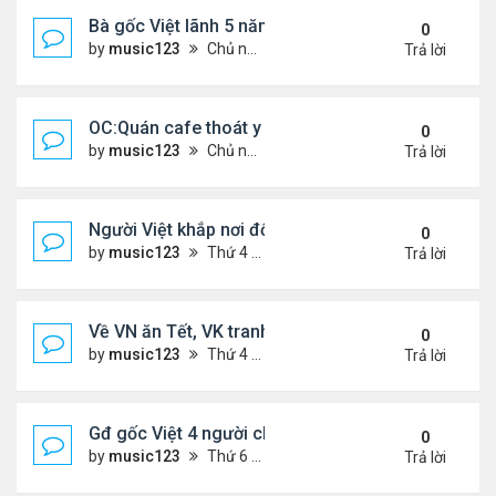
Bà gốc Việt lãnh 5 năm tù vì đe dọa đánh bom lãn
0
by
music123
Chủ nhật Tháng 2 22, 2026 5:53 pm
Trả lời
OC:Quán cafe thoát y của gốc Việt bị Cảnh sát đó
0
by
music123
Chủ nhật Tháng 2 22, 2026 5:45 pm
Trả lời
Người Việt khắp nơi đổ về chợ hoa Phước Lộc Thọ ..
0
by
music123
Thứ 4 Tháng 2 11, 2026 7:58 pm
Trả lời
Về VN ăn Tết, VK tranh thủ làm đẹp, chữa hiếm m
0
by
music123
Thứ 4 Tháng 2 11, 2026 7:47 pm
Trả lời
Gđ gốc Việt 4 người chết ở Canada năm 2023...
0
by
music123
Thứ 6 Tháng 2 06, 2026 6:09 pm
Trả lời