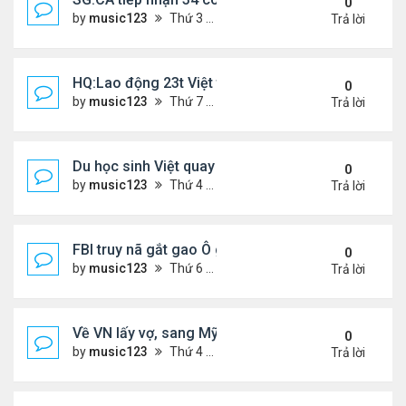
0
by
music123
Thứ 3 Tháng 3 24, 2026 5:09 pm
Trả lời
HQ:Lao động 23t Việt tử vong do bị cuốn vào máy
0
by
music123
Thứ 7 Tháng 3 21, 2026 4:50 pm
Trả lời
Du học sinh Việt quay lén hơn 100 phụ nữ trong toi
0
by
music123
Thứ 4 Tháng 3 18, 2026 6:53 pm
Trả lời
FBI truy nã gắt gao Ô gốc Việt tại Mỹ
0
by
music123
Thứ 6 Tháng 3 13, 2026 8:33 pm
Trả lời
Về VN lấy vợ, sang Mỹ sống lại mâu thuẫn
0
by
music123
Thứ 4 Tháng 3 11, 2026 4:49 pm
Trả lời