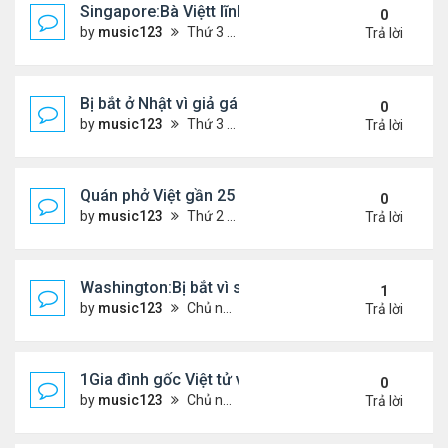
Singapore:Bà Việtt lĩnh án tù vì tội đa phu
0
by
music123
Thứ 3 Tháng 3 03, 2026 5:39 pm
Trả lời
Bị bắt ở Nhật vì giả gái lừa 28 đàn ông...
0
by
music123
Thứ 3 Tháng 3 03, 2026 5:36 pm
Trả lời
Quán phở Việt gần 25 năm giữ chân thực khách L
0
by
music123
Thứ 2 Tháng 3 02, 2026 3:52 pm
Trả lời
Washington:Bị bắt vì sát hại mẹ ruột
1
by
music123
Chủ nhật Tháng 3 01, 2026 6:24 pm
Trả lời
1Gia đình gốc Việt tử vong ở Mỹ
0
by
music123
Chủ nhật Tháng 3 01, 2026 6:26 pm
Trả lời