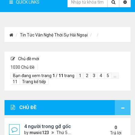
QUICK LINKS
Tin Tức Văn Nghệ Thời Sự Hải Ngoại
Chủ đề mới
1030 Chủ Đề
Bạn đang xem trang
1
/
11
trang
1
2
3
4
5
…
11
Trang kế tiếp
CHỦ ĐỀ
4 người trong gđ gốc Việt thiệt mạng vì tai nạn xe 
0
by
music123
Thứ 5 Tháng 8 06, 2026 4:06 pm
Trả lời