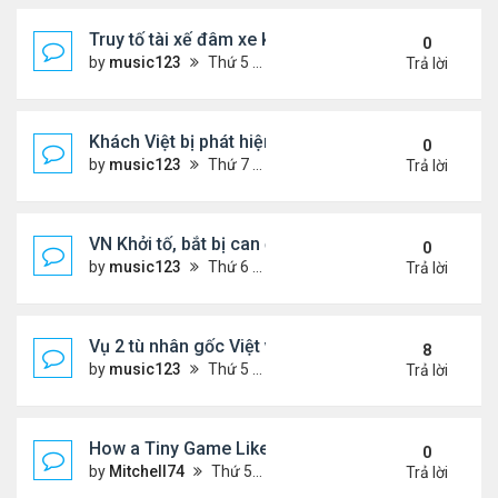
Truy tố tài xế đâm xe khiến hai anh em song sinh n
0
by
music123
Thứ 5 Tháng 2 05, 2026 7:04 pm
Trả lời
Khách Việt bị phát hiện giấu hạt giống rau trong g
0
by
music123
Thứ 7 Tháng 1 31, 2026 3:54 pm
Trả lời
VN Khởi tố, bắt bị can để tạm giam đối với Nguyễn
0
by
music123
Thứ 6 Tháng 1 30, 2026 7:20 am
Trả lời
Vụ 2 tù nhân gốc Việt vượt ngục ly kỳ
8
by
music123
Thứ 5 Tháng 1 29, 2026 6:49 pm
Trả lời
How a Tiny Game Like Eggy Car Turned My Chill E
0
by
Mitchell74
Thứ 5 Tháng 1 29, 2026 12:18 am
Trả lời