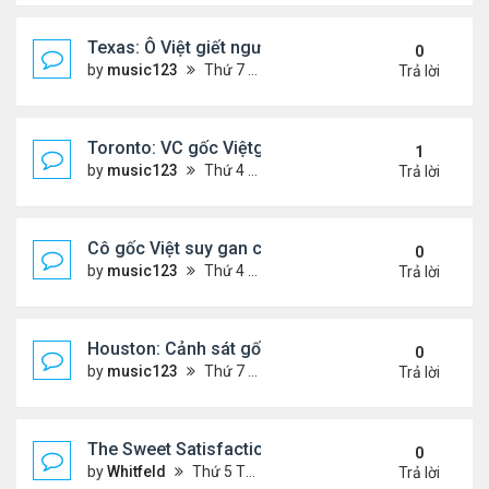
Texas: Ô Việt giết người 30 năm trước, vừa mãn án 
0
by
music123
Thứ 7 Tháng 5 16, 2026 7:39 am
Trả lời
Toronto: VC gốc Việtgiết hàng xóm sau mâu thuẫn 
1
by
music123
Thứ 4 Tháng 5 13, 2026 6:56 pm
Trả lời
Cô gốc Việt suy gan cấp, hôn mê trong kỳ trăng m
0
by
music123
Thứ 4 Tháng 5 13, 2026 5:14 pm
Trả lời
Houston: Cảnh sát gốc Việt bị truy tố tội gạ gẫm tì
0
by
music123
Thứ 7 Tháng 5 02, 2026 7:45 am
Trả lời
The Sweet Satisfaction of Idle Empire Building: A 
0
by
Whitfeld
Thứ 5 Tháng 4 30, 2026 10:35 pm
Trả lời