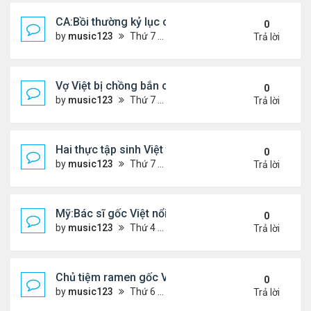
CA:Bồi thường kỷ lục cho gia đình gốc Việt ...
0
by
music123
Thứ 7 Tháng 5 30, 2026 5:26 pm
Trả lời
Vợ Việt bị chồng bắn chết ở Ba Lan, để lại 2 con n
0
by
music123
Thứ 7 Tháng 5 30, 2026 5:09 pm
Trả lời
Hai thực tập sinh Việt tử vong thương tâm
0
by
music123
Thứ 7 Tháng 5 30, 2026 5:02 pm
Trả lời
Mỹ:Bác sĩ gốc Việt nổi tiếng nhờ món vịt quay Bắc
0
by
music123
Thứ 4 Tháng 5 27, 2026 7:43 pm
Trả lời
Chủ tiệm ramen gốc Việt ở Tokyo: 'Người Nhật cố g
0
by
music123
Thứ 6 Tháng 5 22, 2026 7:26 pm
Trả lời