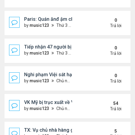
Paris: Quán ănđ ậm chất Việt đông kín khách chờ
0
by
music123
Thứ 3 Tháng 8 04, 2026 5:31 pm
Trả lời
Tiếp nhận 47 người bị Mỹ trục xuất, Công an khuy
0
by
music123
Thứ 3 Tháng 8 04, 2026 5:09 pm
Trả lời
Nghi phạm Việi sát hại cụ bà 91 tuổi, phi tang xác 
0
by
music123
Chủ nhật Tháng 8 02, 2026 6:14 pm
Trả lời
VK Mỹ bị trục xuất về VN sống ra sao
54
by
music123
Chủ nhật Tháng 6 21, 2026 7:33 pm
Trả lời
TX: Vụ chủ nhà hàng gốc Việt cùng hai con bị chồn
5