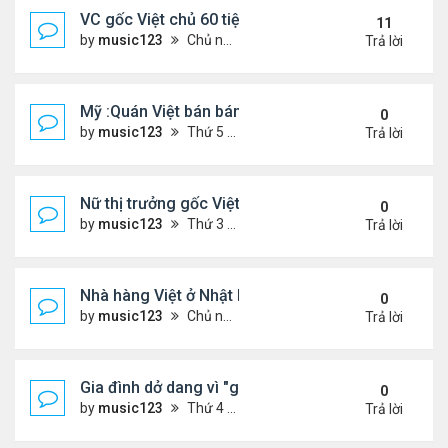
VC gốc Việt chủ 60 tiệm nail trốn thuế $32 triệu
11
by
music123
Chủ nhật Tháng 6 07, 2026 9:21 am
Trả lời
Mỹ :Quán Việt bán bánh mì chảo, cà phê mắm gây 
0
by
music123
Thứ 5 Tháng 6 11, 2026 7:57 pm
Trả lời
Nữ thị trưởng gốc Việt đầu tiên ở Mỹ tái đắc cử
0
by
music123
Thứ 3 Tháng 6 09, 2026 6:23 pm
Trả lời
Nhà hàng Việt ở Nhật bốc cháy dữ dội
0
by
music123
Chủ nhật Tháng 6 07, 2026 9:04 am
Trả lời
Gia đình dở dang vì "giấc mơ Mỹ"
0
by
music123
Thứ 4 Tháng 6 03, 2026 6:34 pm
Trả lời