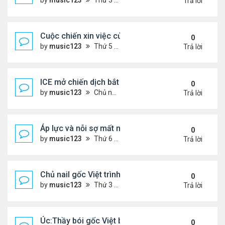
by
music123
Thứ 3 Tháng 11 25, 2025 2:44 pm
Trả lời
Cuộc chiến xin việc của du học sinh Việt ở Mỹ
0
by
music123
Thứ 5 Tháng 12 11, 2025 6:32 pm
Trả lời
ICE mở chiến dịch bắt giữ.. người Việt
0
by
music123
Chủ nhật Tháng 12 07, 2025 5:50 pm
Trả lời
Áp lực và nỗi sợ mất nhà của người cao niên gốc V
0
by
music123
Thứ 6 Tháng 12 05, 2025 7:33 pm
Trả lời
Chủ nail gốc Việt trình diện ICE, và bị trục xuất
0
by
music123
Thứ 3 Tháng 11 18, 2025 5:25 pm
Trả lời
Úc:Thầy bói gốc Việt bị bắt vì lừa đảo 70 triệu USD
0