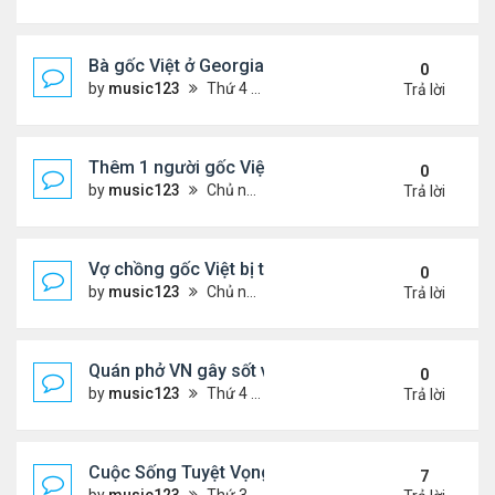
Bà gốc Việt ở Georgia bị bắt vì nhốt trẻ em trong ti
0
by
music123
Thứ 4 Tháng 12 24, 2025 6:52 pm
Trả lời
Thêm 1 người gốc Việt được Đức Giáo Hoàng...
0
by
music123
Chủ nhật Tháng 12 21, 2025 5:03 pm
Trả lời
Vợ chồng gốc Việt bị truy tố khai man $127 triệu...
0
by
music123
Chủ nhật Tháng 12 21, 2025 4:55 pm
Trả lời
Quán phở VN gây sốt vì chế biến thịt không đảm b
0
by
music123
Thứ 4 Tháng 12 17, 2025 6:13 pm
Trả lời
Cuộc Sống Tuyệt Vọng Của Người Việt Vượt Biên 
7