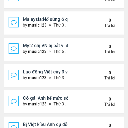
Malaysia:Nổ súng ở quán ăn ,một người phụ nữ Việ
0
by
music123
Thứ 3 Tháng 4 21, 2026 6:00 pm
Trả lời
Mỹ:2 chị VN bị bắt vì đem bòn bòn vào Mỹ
0
by
music123
Thứ 6 Tháng 4 10, 2026 6:40 pm
Trả lời
Lao động Việt cày 3 việc cùng lúc, thu nhập tới 15
0
by
music123
Thứ 3 Tháng 3 31, 2026 4:59 pm
Trả lời
Cô gái Anh kể mức sống 'rẻ khó tin' ở Đà Nẵng
0
by
music123
Thứ 3 Tháng 3 31, 2026 4:52 pm
Trả lời
Bị Việt kiều Anh dụ dỗ "chuyển tiền - nhận quà"...
0