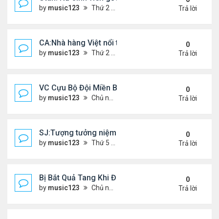
by
music123
Thứ 2 Tháng 7 20, 2026 4:56 pm
Trả lời
CA:Nhà hàng Việt nổi tiếng đóng cửa
0
by
music123
Thứ 2 Tháng 7 20, 2026 4:42 pm
Trả lời
VC Cựu Bộ Đội Miền Bắc Chọn Định Cư Tại Hoa Kỳ
0
by
music123
Chủ nhật Tháng 7 12, 2026 3:01 pm
Trả lời
SJ:Tượng tưởng niệm cđ Việt bị ăn cắp
0
by
music123
Thứ 5 Tháng 7 09, 2026 6:19 am
Trả lời
Bị Bắt Quả Tang Khi Đang Đánh Bắt “Vài Con Cá M
0
by
music123
Chủ nhật Tháng 7 05, 2026 8:47 am
Trả lời