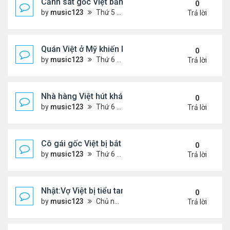
Cảnh sát gốc Việt bắn nạn nhân khiến bị liệt toàn 
0
by
music123
Thứ 5 Tháng 11 13, 2025 2:21 pm
Trả lời
Quán Việt ở Mỹ khiến khách đặt hàng trước cả thá
0
by
music123
Thứ 6 Tháng 11 07, 2025 7:42 pm
Trả lời
Nhà hàng Việt hút khách ở Đức
0
by
music123
Thứ 6 Tháng 11 07, 2025 7:38 pm
Trả lời
Cô gái gốc Việt bị bắt sau vụ xả súng ..
0
by
music123
Thứ 6 Tháng 11 07, 2025 7:33 pm
Trả lời
Nhật:Vợ Việt bị tiểu tam sát hại thê thảm
0
by
music123
Chủ nhật Tháng 11 02, 2025 6:36 pm
Trả lời