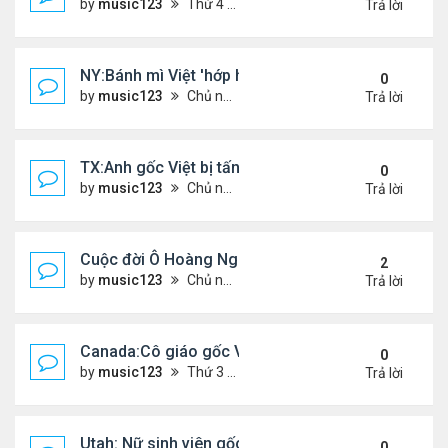
by
music123
Thứ 4 Tháng 5 06, 2026 4:53 am
Trả lời
NY:Bánh mì Việt 'hớp hồn' thực khách Mỹ
0
by
music123
Chủ nhật Tháng 7 26, 2026 4:58 pm
Trả lời
TX:Anh gốc Việt bị tấn công dã man, khó qua khỏi
0
by
music123
Chủ nhật Tháng 7 26, 2026 4:24 pm
Trả lời
Cuộc đời Ô Hoàng Ngành Nails Tại Mỹ
2
by
music123
Chủ nhật Tháng 7 26, 2026 4:17 pm
Trả lời
Canada:Cô giáo gốc Việt bị chồng sát hại
0
by
music123
Thứ 3 Tháng 7 21, 2026 4:56 pm
Trả lời
Utah: Nữ sinh viên gốc Việt tự vẫn, bạn trai bạo hành
0