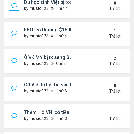
Du học sinh Việt bị tòa HQ kết án 10 năm vì vứt bỏ
0
by
music123
Thứ 7 Tháng 6 27, 2026 8:01 pm
Trả lời
FBI treo thưởng $150K cho tội phạm 'đang ở Việt 
1
by
music123
Thứ 4 Tháng 6 24, 2026 7:26 pm
Trả lời
Ô VK MỸ bị tx sang Sudan,về VN
2
by
music123
Chủ nhật Tháng 6 21, 2026 6:46 am
Trả lời
Gđ Việt bị bắt tại sân bay ở Mỹ
0
by
music123
Thứ 6 Tháng 6 19, 2026 6:47 pm
Trả lời
Thêm 1 ô VN ‘có tiền án’ bị Mỹ trục xuất về nước
1
by
music123
Thứ 3 Tháng 6 16, 2026 7:00 pm
Trả lời