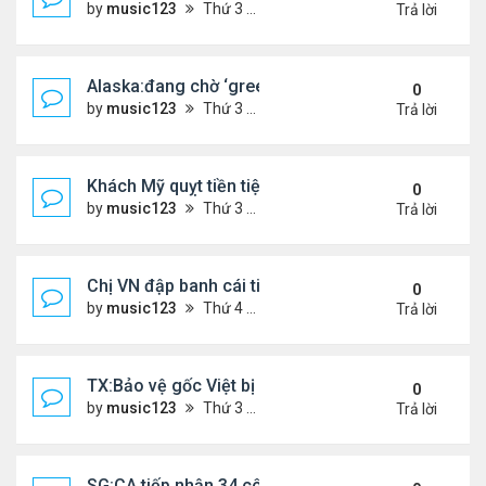
by
music123
Thứ 3 Tháng 3 31, 2026 4:41 pm
Trả lời
Alaska:đang chờ ‘green card,’ đi trình diện ICE, bị
0
by
music123
Thứ 3 Tháng 3 31, 2026 4:29 pm
Trả lời
Khách Mỹ quỵt tiền tiệm nail người Việt
0
by
music123
Thứ 3 Tháng 3 31, 2026 4:25 pm
Trả lời
Chị VN đập banh cái tiệm Dollar Tree
0
by
music123
Thứ 4 Tháng 3 25, 2026 7:25 pm
Trả lời
TX:Bảo vệ gốc Việt bị bắn trọng thương trong vụ 
0
by
music123
Thứ 3 Tháng 3 24, 2026 6:27 pm
Trả lời
SG:CA tiếp nhận 34 công dân VN bị Mỹ trục xuất