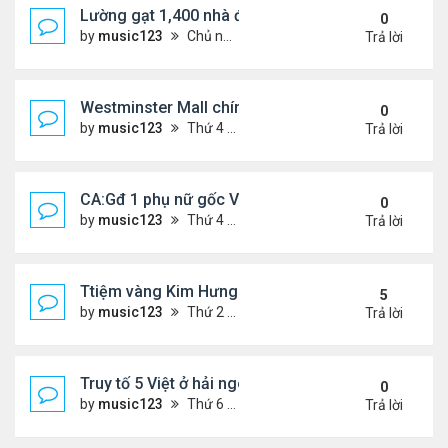
Lường gạt 1,400 nhà đầu tư, 2 ông bà gốc Việt ở O
0
by
music123
Chủ nhật Tháng 11 02, 2025 6:27 pm
Trả lời
Westminster Mall chính thức đóng cửa
0
by
music123
Thứ 4 Tháng 10 22, 2025 6:55 pm
Trả lời
CA:Gđ 1 phụ nữ gốc Việt tử vong tại nhà riêng
0
by
music123
Thứ 4 Tháng 10 22, 2025 5:05 pm
Trả lời
Ttiệm vàng Kim Hưng phẫn uất sau vụ cướp
5
by
music123
Thứ 2 Tháng 9 08, 2025 11:54 am
Trả lời
Truy tố 5 Việt ở hải ngoại chống chính quyền nhân
0
by
music123
Thứ 6 Tháng 10 03, 2025 6:23 pm
Trả lời