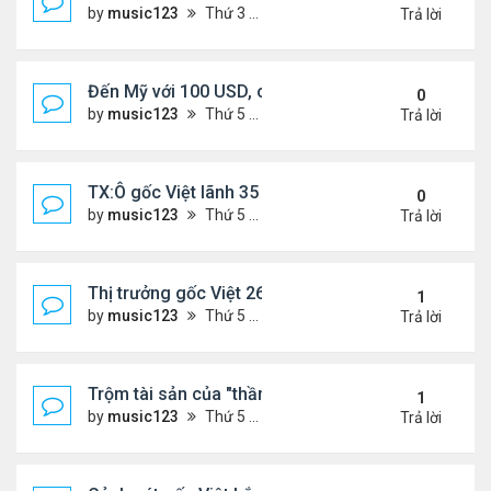
by
music123
Thứ 3 Tháng 11 18, 2025 5:18 pm
Trả lời
Đến Mỹ với 100 USD, cô gái Việt sở hữu 3 nhà hà
0
by
music123
Thứ 5 Tháng 11 13, 2025 2:48 pm
Trả lời
TX:Ô gốc Việt lãnh 35 năm tù vì xâm hại tình dục t
0
by
music123
Thứ 5 Tháng 11 13, 2025 2:41 pm
Trả lời
Thị trưởng gốc Việt 26t bị truy tố
1
by
music123
Thứ 5 Tháng 11 13, 2025 2:34 pm
Trả lời
Trộm tài sản của "thần bài" gốc Việt,lĩnh 13 năm tù
1
by
music123
Thứ 5 Tháng 11 13, 2025 2:25 pm
Trả lời