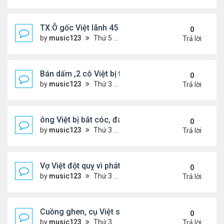
TX:Ô gốc Việt lãnh 45 năm tù vì lạm dụng tình dục 
0
by
music123
Thứ 5 Tháng 4 30, 2026 6:28 pm
Trả lời
Bán dấm ,2 cô Việt bị tịch thu hơn $291,000 tiền m
0
by
music123
Thứ 3 Tháng 4 21, 2026 6:43 pm
Trả lời
ông Việt bị bắt cóc, đánh đập khi đi gửi tiền ngân
0
by
music123
Thứ 3 Tháng 4 21, 2026 6:22 pm
Trả lời
Vợ Việt đột quỵ vì phát hiện chồng có bồ và con ri
0
by
music123
Thứ 3 Tháng 4 21, 2026 6:17 pm
Trả lời
Cuồng ghen, cụ Việt sát hại vợ trẻ
0
by
music123
Thứ 3 Tháng 4 21, 2026 6:10 pm
Trả lời