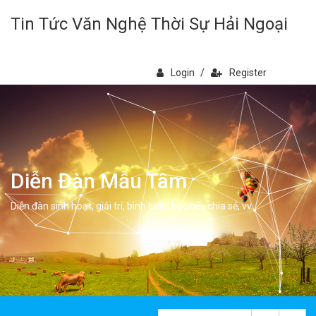
Tin Tức Văn Nghệ Thời Sự Hải Ngoại
Login
/
Register
Diễn Đàn Mẫu Tâm
Diễn đàn sinh hoạt, giải trí, bình luân, học hỏi, chia sẻ, vv.