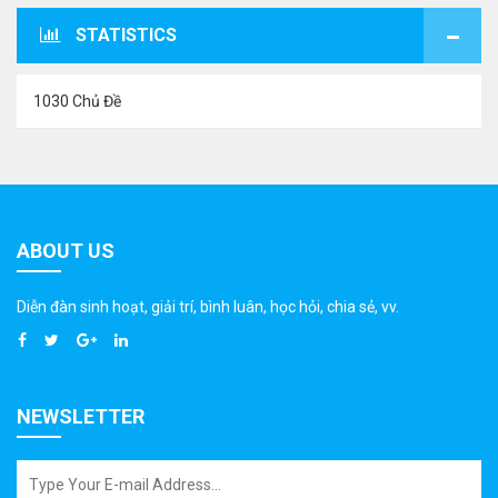
STATISTICS
1030 Chủ Đề
ABOUT US
Diễn đàn sinh hoạt, giải trí, bình luân, học hỏi, chia sẻ, vv.
NEWSLETTER