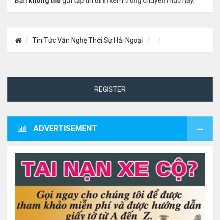
Bạn
không thể
gửi tập tin đính kèm trong chuyên mục này.
Tin Tức Văn Nghệ Thời Sự Hải Ngoại
REGISTER
ADVERTISEMENT