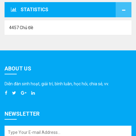
STATISTICS
4457 Chủ Đề
ABOUT US
Diễn đàn sinh hoạt, giải trí, bình luân, học hỏi, chia sẻ, vv.
NEWSLETTER