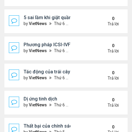
5 sai lầm khi giặt quần áo
0
by
VietNews
Thứ 6 Tháng 8 05, 2022 2:21 pm
Trả lời
Phương pháp ICSI-IVF điều trị vô sinh nam nặng
0
by
VietNews
Thứ 6 Tháng 8 05, 2022 12:24 pm
Trả lời
Tác động của trái cây sấy đến đường huyết
0
by
VietNews
Thứ 6 Tháng 8 05, 2022 12:13 pm
Trả lời
Dị ứng tinh dịch
0
by
VietNews
Thứ 6 Tháng 8 05, 2022 12:06 pm
Trả lời
Thất bại của chính sách khuyến khích sinh đẻ ở T
0