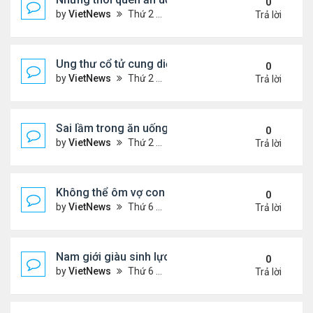
0
by
VietNews
Thứ 2 Tháng 8 15, 2022 3:50 pm
Trả lời
Ung thư cổ tử cung diễn tiến âm thầm
0
by
VietNews
Thứ 2 Tháng 8 15, 2022 3:48 pm
Trả lời
Sai lầm trong ăn uống gây suy giảm sinh lý ở nam 
0
by
VietNews
Thứ 2 Tháng 8 15, 2022 2:40 pm
Trả lời
Không thể ôm vợ con vì căn bệnh quái ác
0
by
VietNews
Thứ 6 Tháng 8 12, 2022 4:34 pm
Trả lời
Nam giới giàu sinh lực nhất vào thời điểm nào tro
0
by
VietNews
Thứ 6 Tháng 8 12, 2022 3:08 pm
Trả lời