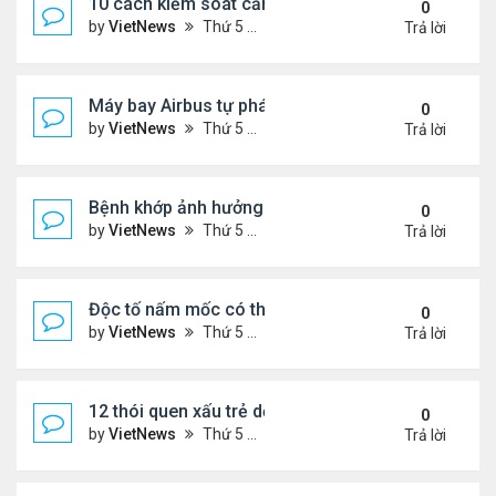
10 cách kiểm soát cảm giác thèm ăn hiệu quả
0
by
VietNews
Thứ 5 Tháng 7 28, 2022 1:36 pm
Trả lời
Máy bay Airbus tự phá kỷ lục bay lâu trong khí quy
0
by
VietNews
Thứ 5 Tháng 7 28, 2022 1:35 pm
Trả lời
Bệnh khớp ảnh hưởng đời sống chăn gối thế nào?
0
by
VietNews
Thứ 5 Tháng 7 28, 2022 1:33 pm
Trả lời
Độc tố nấm mốc có thể gây ung thư
0
by
VietNews
Thứ 5 Tháng 7 21, 2022 5:25 pm
Trả lời
12 thói quen xấu trẻ dễ bắt chước bố mẹ
0
by
VietNews
Thứ 5 Tháng 7 21, 2022 4:43 pm
Trả lời