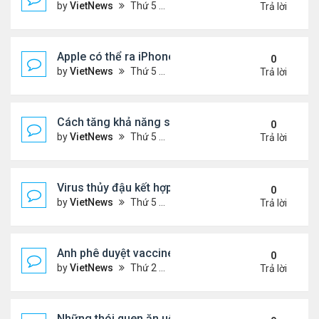
by
VietNews
Thứ 5 Tháng 8 18, 2022 4:39 pm
Trả lời
Apple có thể ra iPhone 14 ngày 7/9
0
by
VietNews
Thứ 5 Tháng 8 18, 2022 4:20 pm
Trả lời
Cách tăng khả năng sống sót khi máy bay gặp sự 
0
by
VietNews
Thứ 5 Tháng 8 18, 2022 4:11 pm
Trả lời
Virus thủy đậu kết hợp virus mụn rộp thành bệnh n
0
by
VietNews
Thứ 5 Tháng 8 18, 2022 3:28 pm
Trả lời
Anh phê duyệt vaccine đặc hiệu với biến chủng O
0
by
VietNews
Thứ 2 Tháng 8 15, 2022 3:54 pm
Trả lời
Những thói quen ăn uống gây lão hóa nhanh