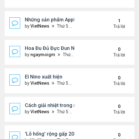
Những sản phẩm Apple có thể ra mắt ngày 8/3
1
by
VietNews
Thứ 5 Tháng 3 03, 2022 12:34 pm
Trả lời
Hoa Đu Đủ Đực Đun Nước Uống Với Những Tác Dụn
0
by
ngaymoigm
Thứ 5 Tháng 11 02, 2023 4:44 am
Trả lời
El Nino xuất hiện
0
by
VietNews
Thứ 5 Tháng 6 15, 2023 10:42 am
Trả lời
Cách giải nhiệt trong nắng nóng
0
by
VietNews
Thứ 5 Tháng 6 15, 2023 10:40 am
Trả lời
'Lỗ hổng' rộng gấp 20 lần Trái Đất xuất hiện trên M
0