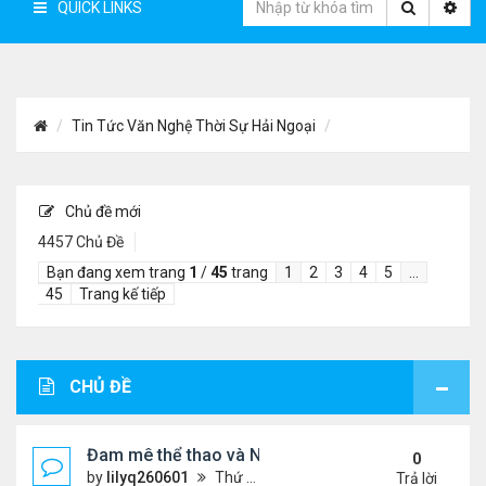
QUICK LINKS
Tin Tức Văn Nghệ Thời Sự Hải Ngoại
Chủ đề mới
4457 Chủ Đề
Bạn đang xem trang
1
/
45
trang
1
2
3
4
5
…
45
Trang kế tiếp
CHỦ ĐỀ
Đam mê thể thao và Ngôn ngữ thiết kế: Góc nhìn từ
0
by
lilyq260601
Thứ 4 Tháng 7 22, 2026 7:13 pm
Trả lời