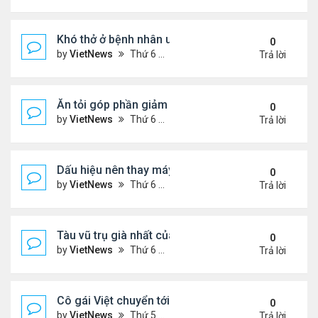
Khó thở ở bệnh nhân ung thư phổi
0
by
VietNews
Thứ 6 Tháng 8 19, 2022 5:13 pm
Trả lời
Ăn tỏi góp phần giảm cholesterol 'xấu'
0
by
VietNews
Thứ 6 Tháng 8 19, 2022 5:11 pm
Trả lời
Dấu hiệu nên thay máy giặt mới
0
by
VietNews
Thứ 6 Tháng 8 19, 2022 5:09 pm
Trả lời
Tàu vũ trụ già nhất của NASA tròn 45 tuổi
0
by
VietNews
Thứ 6 Tháng 8 19, 2022 4:29 pm
Trả lời
Cô gái Việt chuyển tới Nepal sống vì mê leo núi
0
by
VietNews
Thứ 5 Tháng 8 18, 2022 5:32 pm
Trả lời