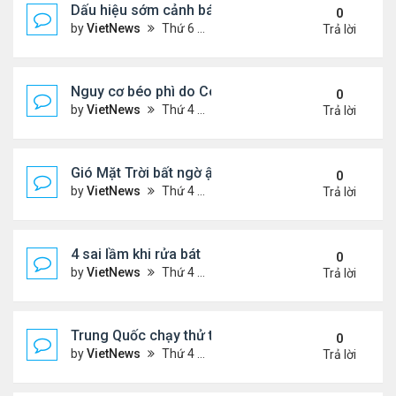
Dấu hiệu sớm cảnh báo bệnh tiểu đường
0
by
VietNews
Thứ 6 Tháng 8 12, 2022 3:03 pm
Trả lời
Nguy cơ béo phì do Covid-19
0
by
VietNews
Thứ 4 Tháng 8 10, 2022 5:13 pm
Trả lời
Gió Mặt Trời bất ngờ ập tới Trái Đất
0
by
VietNews
Thứ 4 Tháng 8 10, 2022 3:06 pm
Trả lời
4 sai lầm khi rửa bát
0
by
VietNews
Thứ 4 Tháng 8 10, 2022 3:02 pm
Trả lời
Trung Quốc chạy thử tàu đệm từ treo ngược
0
by
VietNews
Thứ 4 Tháng 8 10, 2022 3:01 pm
Trả lời