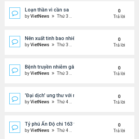
Loạn thần vì cần sa
0
by
VietNews
Thứ 3 Tháng 10 25, 2022 4:45 pm
Trả lời
Nên xuất tinh bao nhiêu lần một tuần?
0
by
VietNews
Thứ 3 Tháng 10 25, 2022 4:24 pm
Trả lời
Bệnh truyền nhiễm gây chết người nhiều nhất thế gi
0
by
VietNews
Thứ 3 Tháng 10 25, 2022 4:19 pm
Trả lời
'Đại dịch' ung thư với người dưới 50 tuổi
0
by
VietNews
Thứ 4 Tháng 10 19, 2022 4:51 pm
Trả lời
Tỷ phú Ấn Độ chi 163 triệu USD mua biệt thự đắt n
0
by
VietNews
Thứ 4 Tháng 10 19, 2022 4:44 pm
Trả lời