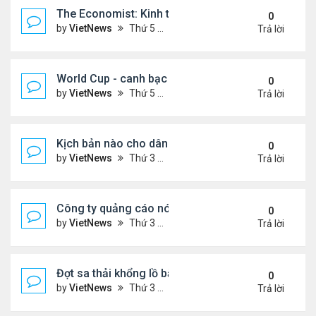
The Economist: Kinh tế thế giới suy thoái vẫn ch
0
by
VietNews
Thứ 5 Tháng 11 17, 2022 5:51 pm
Trả lời
World Cup - canh bạc 300 tỷ USD thay đổi hình ảnh
0
by
VietNews
Thứ 5 Tháng 11 17, 2022 4:48 pm
Trả lời
Kịch bản nào cho dân số thế giới sau mốc 8 tỷ ngư
0
by
VietNews
Thứ 3 Tháng 11 15, 2022 5:02 pm
Trả lời
Công ty quảng cáo nói Twitter quá rủi ro
0
by
VietNews
Thứ 3 Tháng 11 15, 2022 4:56 pm
Trả lời
Đợt sa thải khổng lồ bắt đầu tại Amazon
0
by
VietNews
Thứ 3 Tháng 11 15, 2022 4:54 pm
Trả lời