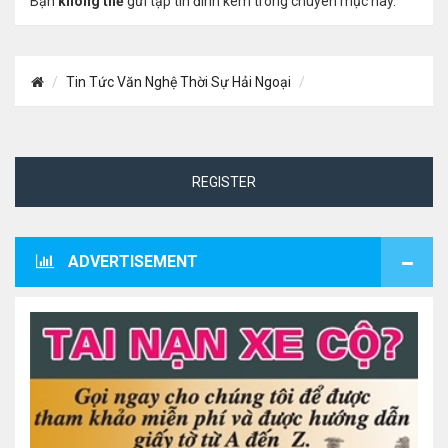
Bạn
không thể
gửi tập tin đính kèm trong chuyên mục này.
Tin Tức Văn Nghệ Thời Sự Hải Ngoại
REGISTER
ADVERTISEMENT