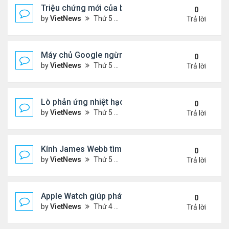
Triệu chứng mới của biến thể phụ BA.5
0
by
VietNews
Thứ 5 Tháng 7 21, 2022 2:10 pm
Trả lời
Máy chủ Google ngừng hoạt động vì nắng nóng
0
by
VietNews
Thứ 5 Tháng 7 21, 2022 12:00 pm
Trả lời
Lò phản ứng nhiệt hạch nóng gấp 5 lần lõi Mặt Trờ
0
by
VietNews
Thứ 5 Tháng 7 21, 2022 11:59 am
Trả lời
Kính James Webb tìm thấy thiên hà cổ xưa nhất
0
by
VietNews
Thứ 5 Tháng 7 21, 2022 11:05 am
Trả lời
Apple Watch giúp phát hiện khối u
0
by
VietNews
Thứ 4 Tháng 7 20, 2022 5:02 pm
Trả lời