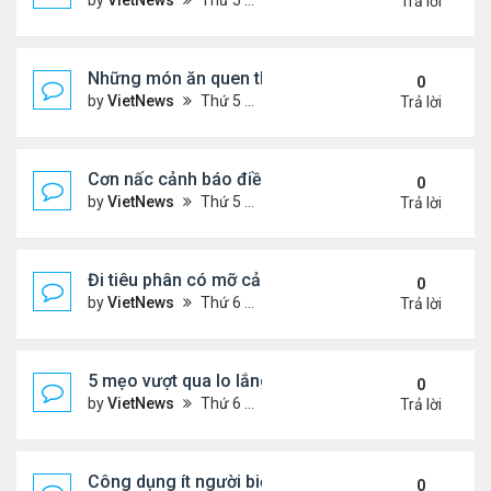
by
VietNews
Thứ 5 Tháng 8 04, 2022 5:21 pm
Trả lời
Những món ăn quen thuộc rút ngắn tuổi thọ
0
by
VietNews
Thứ 5 Tháng 8 04, 2022 4:03 pm
Trả lời
Cơn nấc cảnh báo điều gì về sức khỏe?
0
by
VietNews
Thứ 5 Tháng 8 04, 2022 3:12 pm
Trả lời
Đi tiêu phân có mỡ cảnh báo nguy cơ bệnh tật
0
by
VietNews
Thứ 6 Tháng 7 29, 2022 5:15 pm
Trả lời
5 mẹo vượt qua lo lắng trong thời kỳ lạm phát
0
by
VietNews
Thứ 6 Tháng 7 29, 2022 5:12 pm
Trả lời
Công dụng ít người biết của dầu ô liu
0