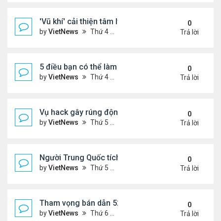
'Vũ khí' cải thiện tâm lý phụ nữ tuổi mãn kinh
0
by
VietNews
Thứ 4 Tháng 10 19, 2022 4:42 pm
Trả lời
5 điều bạn có thể làm để thăng tiến sự nghiệp
0
by
VietNews
Thứ 4 Tháng 10 19, 2022 4:40 pm
Trả lời
Vụ hack gây rúng động Australia
0
by
VietNews
Thứ 5 Tháng 9 29, 2022 4:48 pm
Trả lời
Người Trung Quốc tích cực mua bán đồ hiệu cũ tro
0
by
VietNews
Thứ 5 Tháng 9 29, 2022 4:43 pm
Trả lời
Tham vọng bán dẫn 52 tỷ USD 'khó nhằn' của Mỹ
0
by
VietNews
Thứ 6 Tháng 8 19, 2022 5:14 pm
Trả lời