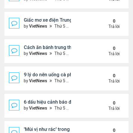
Giấc mơ xe điện Trung Quốc: Các hãng công nghệ
0
by
VietNews
Thứ 5 Tháng 8 18, 2022 5:28 pm
Trả lời
Cách ăn bánh trung thu không lo béo
0
by
VietNews
Thứ 5 Tháng 8 18, 2022 5:25 pm
Trả lời
9 lý do nên uống cà phê mỗi ngày
0
by
VietNews
Thứ 5 Tháng 8 18, 2022 5:11 pm
Trả lời
6 dấu hiệu cảnh báo đau tim ở phụ nữ cần lưu ý
0
by
VietNews
Thứ 5 Tháng 8 18, 2022 5:09 pm
Trả lời
'Mùi vị như rác' trong miệng sau khi uống thuốc C
0