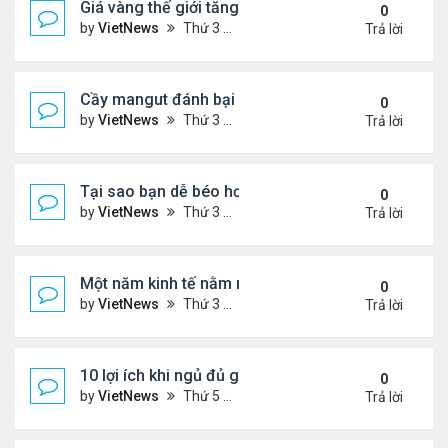
Giá vàng thế giới tăng thẳng đứng
0
by
VietNews
Thứ 3 Tháng 12 13, 2022 10:54 am
Trả lời
Cầy mangut đánh bại rắn mamba đen
0
by
VietNews
Thứ 3 Tháng 12 13, 2022 10:50 am
Trả lời
Tại sao bạn dễ béo hơn vào mùa đông?
0
by
VietNews
Thứ 3 Tháng 12 13, 2022 10:42 am
Trả lời
Một năm kinh tế nằm ngoài dự liệu của Fed
0
by
VietNews
Thứ 3 Tháng 12 13, 2022 10:35 am
Trả lời
10 lợi ích khi ngủ đủ giấc
0
by
VietNews
Thứ 5 Tháng 12 08, 2022 5:04 pm
Trả lời