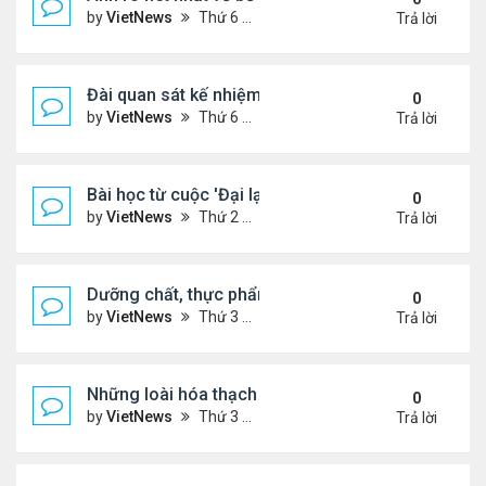
by
VietNews
Thứ 6 Tháng 1 13, 2023 1:28 pm
Trả lời
Đài quan sát kế nhiệm kính viễn vọng James Webb
0
by
VietNews
Thứ 6 Tháng 1 13, 2023 10:09 am
Trả lời
Bài học từ cuộc 'Đại lạm phát' cách đây 500 năm
0
by
VietNews
Thứ 2 Tháng 1 02, 2023 3:40 pm
Trả lời
Dưỡng chất, thực phẩm tốt cho người cao huyết á
0
by
VietNews
Thứ 3 Tháng 12 13, 2022 11:14 am
Trả lời
Những loài hóa thạch sống tồn tại lâu nhất trên Trá
0
by
VietNews
Thứ 3 Tháng 12 13, 2022 11:11 am
Trả lời