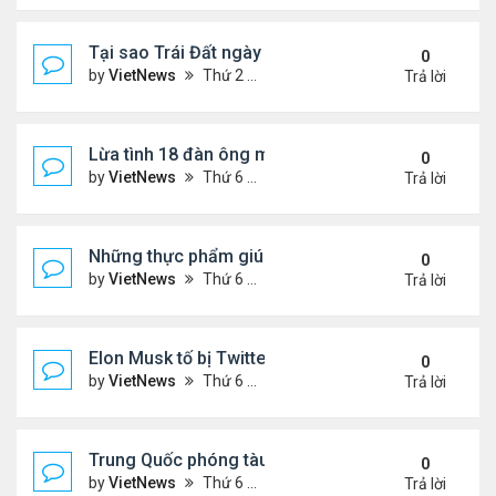
Tại sao Trái Đất ngày càng rời xa Mặt Trời?
0
by
VietNews
Thứ 2 Tháng 8 08, 2022 12:00 pm
Trả lời
Lừa tình 18 đàn ông một lúc
0
by
VietNews
Thứ 6 Tháng 8 05, 2022 4:18 pm
Trả lời
Những thực phẩm giúp giảm mỡ bụng
0
by
VietNews
Thứ 6 Tháng 8 05, 2022 3:08 pm
Trả lời
Elon Musk tố bị Twitter lừa
0
by
VietNews
Thứ 6 Tháng 8 05, 2022 3:01 pm
Trả lời
Trung Quốc phóng tàu vũ trụ tái sử dụng bí ẩn
0
by
VietNews
Thứ 6 Tháng 8 05, 2022 2:24 pm
Trả lời