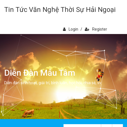
Tin Tức Văn Nghệ Thời Sự Hải Ngoại
Login
/
Register
Diễn Đàn Mẫu Tâm
Diễn đàn sinh hoạt, giải trí, bình luân, học hỏi, chia sẻ, vv.