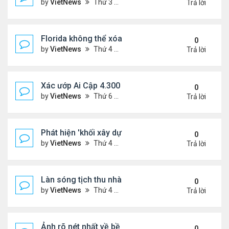
by
VietNews
Thứ 3 Tháng 3 28, 2023 5:56 pm
Trả lời
Florida không thể xóa sổ Trăn Miến Điện
0
by
VietNews
Thứ 4 Tháng 3 22, 2023 5:29 pm
Trả lời
Xác ướp Ai Cập 4.300 năm phủ đầy vàng lá
0
by
VietNews
Thứ 6 Tháng 1 27, 2023 2:01 pm
Trả lời
Phát hiện 'khối xây dựng sự sống' lạnh nhất vũ trụ
0
by
VietNews
Thứ 4 Tháng 1 25, 2023 4:26 pm
Trả lời
Làn sóng tịch thu nhà
0
by
VietNews
Thứ 4 Tháng 1 25, 2023 3:27 pm
Trả lời
Ảnh rõ nét nhất về bề mặt Mặt Trăng chụp từ Trái 
0