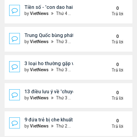
Tiền số - 'con dao hai lưỡi' với các nước đang phát
0
by
VietNews
Thứ 4 Tháng 8 10, 2022 2:19 pm
Trả lời
Trung Quốc bùng phát loại virus mới
0
by
VietNews
Thứ 3 Tháng 8 09, 2022 10:10 am
Trả lời
3 loại ho thường gặp và cách khắc phục
0
by
VietNews
Thứ 3 Tháng 8 09, 2022 9:58 am
Trả lời
13 điều lưu ý về 'chuyện ấy' để sớm có thai
0
by
VietNews
Thứ 3 Tháng 8 09, 2022 9:56 am
Trả lời
9 đứa trẻ bị che khuất khi ngồi trước đầu ôtô
0
by
VietNews
Thứ 2 Tháng 8 08, 2022 5:13 pm
Trả lời