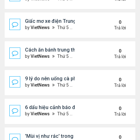
Giấc mơ xe điện Trung Quốc: Các hãng công nghệ
0
by
VietNews
Thứ 5 Tháng 8 18, 2022 5:28 pm
Trả lời
Cách ăn bánh trung thu không lo béo
0
by
VietNews
Thứ 5 Tháng 8 18, 2022 5:25 pm
Trả lời
9 lý do nên uống cà phê mỗi ngày
0
by
VietNews
Thứ 5 Tháng 8 18, 2022 5:11 pm
Trả lời
6 dấu hiệu cảnh báo đau tim ở phụ nữ cần lưu ý
0
by
VietNews
Thứ 5 Tháng 8 18, 2022 5:09 pm
Trả lời
'Mùi vị như rác' trong miệng sau khi uống thuốc C
0