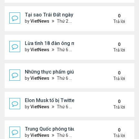
Tại sao Trái Đất ngày càng rời xa Mặt Trời?
0
by
VietNews
Thứ 2 Tháng 8 08, 2022 12:00 pm
Trả lời
Lừa tình 18 đàn ông một lúc
0
by
VietNews
Thứ 6 Tháng 8 05, 2022 4:18 pm
Trả lời
Những thực phẩm giúp giảm mỡ bụng
0
by
VietNews
Thứ 6 Tháng 8 05, 2022 3:08 pm
Trả lời
Elon Musk tố bị Twitter lừa
0
by
VietNews
Thứ 6 Tháng 8 05, 2022 3:01 pm
Trả lời
Trung Quốc phóng tàu vũ trụ tái sử dụng bí ẩn
0
by
VietNews
Thứ 6 Tháng 8 05, 2022 2:24 pm
Trả lời