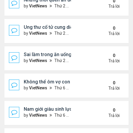
0
by
VietNews
Thứ 2 Tháng 8 15, 2022 3:50 pm
Trả lời
Ung thư cổ tử cung diễn tiến âm thầm
0
by
VietNews
Thứ 2 Tháng 8 15, 2022 3:48 pm
Trả lời
Sai lầm trong ăn uống gây suy giảm sinh lý ở nam 
0
by
VietNews
Thứ 2 Tháng 8 15, 2022 2:40 pm
Trả lời
Không thể ôm vợ con vì căn bệnh quái ác
0
by
VietNews
Thứ 6 Tháng 8 12, 2022 4:34 pm
Trả lời
Nam giới giàu sinh lực nhất vào thời điểm nào tro
0
by
VietNews
Thứ 6 Tháng 8 12, 2022 3:08 pm
Trả lời