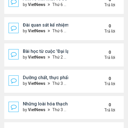
by
VietNews
Thứ 6 Tháng 1 13, 2023 1:28 pm
Trả lời
Đài quan sát kế nhiệm kính viễn vọng James Webb
0
by
VietNews
Thứ 6 Tháng 1 13, 2023 10:09 am
Trả lời
Bài học từ cuộc 'Đại lạm phát' cách đây 500 năm
0
by
VietNews
Thứ 2 Tháng 1 02, 2023 3:40 pm
Trả lời
Dưỡng chất, thực phẩm tốt cho người cao huyết á
0
by
VietNews
Thứ 3 Tháng 12 13, 2022 11:14 am
Trả lời
Những loài hóa thạch sống tồn tại lâu nhất trên Trá
0
by
VietNews
Thứ 3 Tháng 12 13, 2022 11:11 am
Trả lời