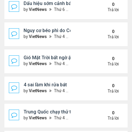
Dấu hiệu sớm cảnh báo bệnh tiểu đường
0
by
VietNews
Thứ 6 Tháng 8 12, 2022 3:03 pm
Trả lời
Nguy cơ béo phì do Covid-19
0
by
VietNews
Thứ 4 Tháng 8 10, 2022 5:13 pm
Trả lời
Gió Mặt Trời bất ngờ ập tới Trái Đất
0
by
VietNews
Thứ 4 Tháng 8 10, 2022 3:06 pm
Trả lời
4 sai lầm khi rửa bát
0
by
VietNews
Thứ 4 Tháng 8 10, 2022 3:02 pm
Trả lời
Trung Quốc chạy thử tàu đệm từ treo ngược
0
by
VietNews
Thứ 4 Tháng 8 10, 2022 3:01 pm
Trả lời