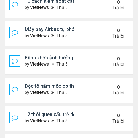
10 cách kiểm soát cảm giác thèm ăn hiệu quả
0
by
VietNews
Thứ 5 Tháng 7 28, 2022 1:36 pm
Trả lời
Máy bay Airbus tự phá kỷ lục bay lâu trong khí quy
0
by
VietNews
Thứ 5 Tháng 7 28, 2022 1:35 pm
Trả lời
Bệnh khớp ảnh hưởng đời sống chăn gối thế nào?
0
by
VietNews
Thứ 5 Tháng 7 28, 2022 1:33 pm
Trả lời
Độc tố nấm mốc có thể gây ung thư
0
by
VietNews
Thứ 5 Tháng 7 21, 2022 5:25 pm
Trả lời
12 thói quen xấu trẻ dễ bắt chước bố mẹ
0
by
VietNews
Thứ 5 Tháng 7 21, 2022 4:43 pm
Trả lời