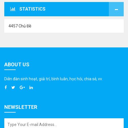
STATISTICS
4457 Chủ Đề
ABOUT US
Diễn đàn sinh hoạt, giải trí, bình luân, học hỏi, chia sẻ, vv.
NEWSLETTER