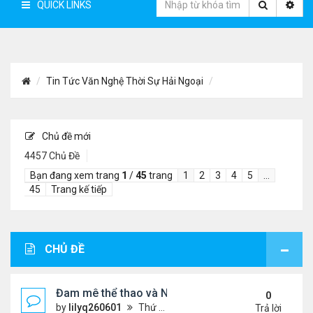
QUICK LINKS
Tin Tức Văn Nghệ Thời Sự Hải Ngoại
Chủ đề mới
4457 Chủ Đề
Bạn đang xem trang
1
/
45
trang
1
2
3
4
5
…
45
Trang kế tiếp
CHỦ ĐỀ
Đam mê thể thao và Ngôn ngữ thiết kế: Góc nhìn từ
0
by
lilyq260601
Thứ 4 Tháng 7 22, 2026 7:13 pm
Trả lời