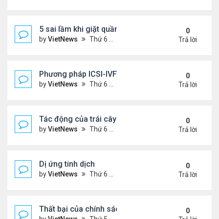
5 sai lầm khi giặt quần áo
0
by
VietNews
Thứ 6 Tháng 8 05, 2022 2:21 pm
Trả lời
Phương pháp ICSI-IVF điều trị vô sinh nam nặng
0
by
VietNews
Thứ 6 Tháng 8 05, 2022 12:24 pm
Trả lời
Tác động của trái cây sấy đến đường huyết
0
by
VietNews
Thứ 6 Tháng 8 05, 2022 12:13 pm
Trả lời
Dị ứng tinh dịch
0
by
VietNews
Thứ 6 Tháng 8 05, 2022 12:06 pm
Trả lời
Thất bại của chính sách khuyến khích sinh đẻ ở T
0