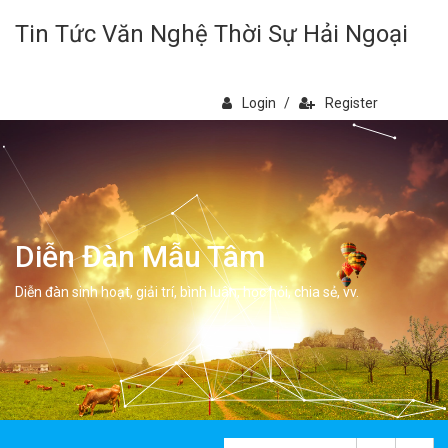
Tin Tức Văn Nghệ Thời Sự Hải Ngoại
Login
/
Register
Diễn Đàn Mẫu Tâm
Diễn đàn sinh hoạt, giải trí, bình luân, học hỏi, chia sẻ, vv.