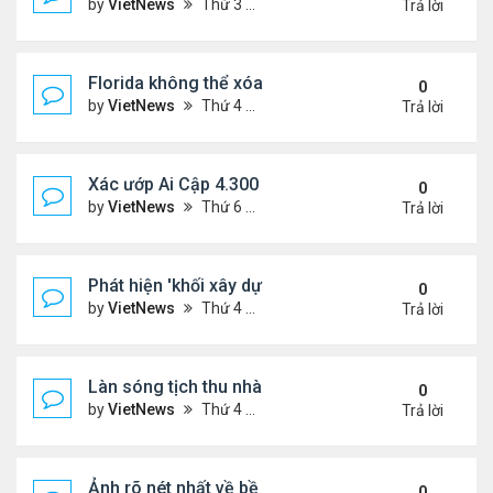
by
VietNews
Thứ 3 Tháng 3 28, 2023 5:56 pm
Trả lời
Florida không thể xóa sổ Trăn Miến Điện
0
by
VietNews
Thứ 4 Tháng 3 22, 2023 5:29 pm
Trả lời
Xác ướp Ai Cập 4.300 năm phủ đầy vàng lá
0
by
VietNews
Thứ 6 Tháng 1 27, 2023 2:01 pm
Trả lời
Phát hiện 'khối xây dựng sự sống' lạnh nhất vũ trụ
0
by
VietNews
Thứ 4 Tháng 1 25, 2023 4:26 pm
Trả lời
Làn sóng tịch thu nhà
0
by
VietNews
Thứ 4 Tháng 1 25, 2023 3:27 pm
Trả lời
Ảnh rõ nét nhất về bề mặt Mặt Trăng chụp từ Trái 
0