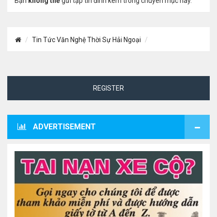
Bạn
không thể
gửi tập tin đính kèm trong chuyên mục này.
Tin Tức Văn Nghệ Thời Sự Hải Ngoại
REGISTER
ADVERTISEMENT