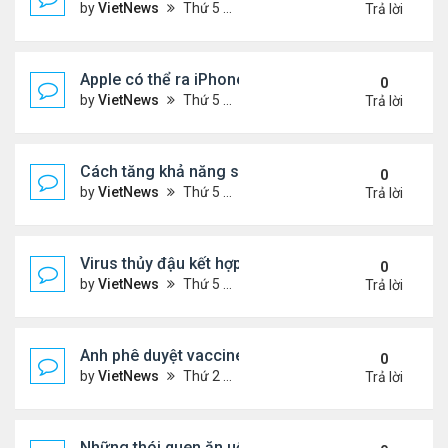
by
VietNews
Thứ 5 Tháng 8 18, 2022 4:39 pm
Trả lời
Apple có thể ra iPhone 14 ngày 7/9
0
by
VietNews
Thứ 5 Tháng 8 18, 2022 4:20 pm
Trả lời
Cách tăng khả năng sống sót khi máy bay gặp sự 
0
by
VietNews
Thứ 5 Tháng 8 18, 2022 4:11 pm
Trả lời
Virus thủy đậu kết hợp virus mụn rộp thành bệnh n
0
by
VietNews
Thứ 5 Tháng 8 18, 2022 3:28 pm
Trả lời
Anh phê duyệt vaccine đặc hiệu với biến chủng O
0
by
VietNews
Thứ 2 Tháng 8 15, 2022 3:54 pm
Trả lời
Những thói quen ăn uống gây lão hóa nhanh