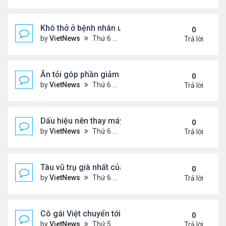
Khó thở ở bệnh nhân ung thư phổi
0
by
VietNews
Thứ 6 Tháng 8 19, 2022 5:13 pm
Trả lời
Ăn tỏi góp phần giảm cholesterol 'xấu'
0
by
VietNews
Thứ 6 Tháng 8 19, 2022 5:11 pm
Trả lời
Dấu hiệu nên thay máy giặt mới
0
by
VietNews
Thứ 6 Tháng 8 19, 2022 5:09 pm
Trả lời
Tàu vũ trụ già nhất của NASA tròn 45 tuổi
0
by
VietNews
Thứ 6 Tháng 8 19, 2022 4:29 pm
Trả lời
Cô gái Việt chuyển tới Nepal sống vì mê leo núi
0
by
VietNews
Thứ 5 Tháng 8 18, 2022 5:32 pm
Trả lời