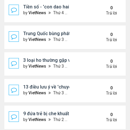
Tiền số - 'con dao hai lưỡi' với các nước đang phát
0
by
VietNews
Thứ 4 Tháng 8 10, 2022 2:19 pm
Trả lời
Trung Quốc bùng phát loại virus mới
0
by
VietNews
Thứ 3 Tháng 8 09, 2022 10:10 am
Trả lời
3 loại ho thường gặp và cách khắc phục
0
by
VietNews
Thứ 3 Tháng 8 09, 2022 9:58 am
Trả lời
13 điều lưu ý về 'chuyện ấy' để sớm có thai
0
by
VietNews
Thứ 3 Tháng 8 09, 2022 9:56 am
Trả lời
9 đứa trẻ bị che khuất khi ngồi trước đầu ôtô
0
by
VietNews
Thứ 2 Tháng 8 08, 2022 5:13 pm
Trả lời