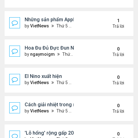
Những sản phẩm Apple có thể ra mắt ngày 8/3
1
by
VietNews
Thứ 5 Tháng 3 03, 2022 12:34 pm
Trả lời
Hoa Đu Đủ Đực Đun Nước Uống Với Những Tác Dụn
0
by
ngaymoigm
Thứ 5 Tháng 11 02, 2023 4:44 am
Trả lời
El Nino xuất hiện
0
by
VietNews
Thứ 5 Tháng 6 15, 2023 10:42 am
Trả lời
Cách giải nhiệt trong nắng nóng
0
by
VietNews
Thứ 5 Tháng 6 15, 2023 10:40 am
Trả lời
'Lỗ hổng' rộng gấp 20 lần Trái Đất xuất hiện trên M
0