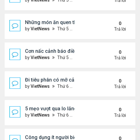
by
VietNews
Thứ 5 Tháng 8 04, 2022 5:21 pm
Trả lời
Những món ăn quen thuộc rút ngắn tuổi thọ
0
by
VietNews
Thứ 5 Tháng 8 04, 2022 4:03 pm
Trả lời
Cơn nấc cảnh báo điều gì về sức khỏe?
0
by
VietNews
Thứ 5 Tháng 8 04, 2022 3:12 pm
Trả lời
Đi tiêu phân có mỡ cảnh báo nguy cơ bệnh tật
0
by
VietNews
Thứ 6 Tháng 7 29, 2022 5:15 pm
Trả lời
5 mẹo vượt qua lo lắng trong thời kỳ lạm phát
0
by
VietNews
Thứ 6 Tháng 7 29, 2022 5:12 pm
Trả lời
Công dụng ít người biết của dầu ô liu
0