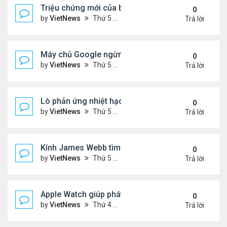
Triệu chứng mới của biến thể phụ BA.5
0
by
VietNews
Thứ 5 Tháng 7 21, 2022 2:10 pm
Trả lời
Máy chủ Google ngừng hoạt động vì nắng nóng
0
by
VietNews
Thứ 5 Tháng 7 21, 2022 12:00 pm
Trả lời
Lò phản ứng nhiệt hạch nóng gấp 5 lần lõi Mặt Trờ
0
by
VietNews
Thứ 5 Tháng 7 21, 2022 11:59 am
Trả lời
Kính James Webb tìm thấy thiên hà cổ xưa nhất
0
by
VietNews
Thứ 5 Tháng 7 21, 2022 11:05 am
Trả lời
Apple Watch giúp phát hiện khối u
0
by
VietNews
Thứ 4 Tháng 7 20, 2022 5:02 pm
Trả lời