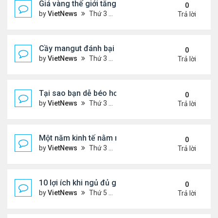
Giá vàng thế giới tăng thẳng đứng
0
by
VietNews
Thứ 3 Tháng 12 13, 2022 10:54 am
Trả lời
Cầy mangut đánh bại rắn mamba đen
0
by
VietNews
Thứ 3 Tháng 12 13, 2022 10:50 am
Trả lời
Tại sao bạn dễ béo hơn vào mùa đông?
0
by
VietNews
Thứ 3 Tháng 12 13, 2022 10:42 am
Trả lời
Một năm kinh tế nằm ngoài dự liệu của Fed
0
by
VietNews
Thứ 3 Tháng 12 13, 2022 10:35 am
Trả lời
10 lợi ích khi ngủ đủ giấc
0
by
VietNews
Thứ 5 Tháng 12 08, 2022 5:04 pm
Trả lời