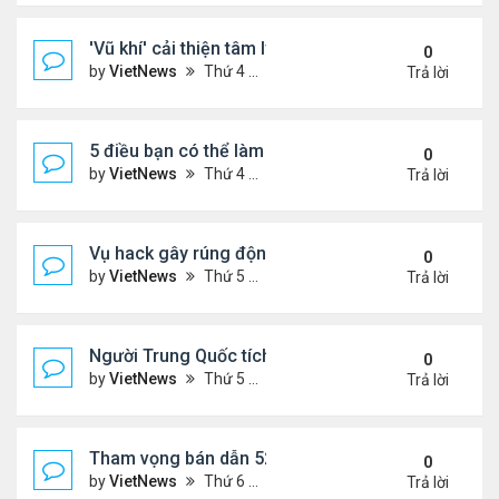
'Vũ khí' cải thiện tâm lý phụ nữ tuổi mãn kinh
0
by
VietNews
Thứ 4 Tháng 10 19, 2022 4:42 pm
Trả lời
5 điều bạn có thể làm để thăng tiến sự nghiệp
0
by
VietNews
Thứ 4 Tháng 10 19, 2022 4:40 pm
Trả lời
Vụ hack gây rúng động Australia
0
by
VietNews
Thứ 5 Tháng 9 29, 2022 4:48 pm
Trả lời
Người Trung Quốc tích cực mua bán đồ hiệu cũ tro
0
by
VietNews
Thứ 5 Tháng 9 29, 2022 4:43 pm
Trả lời
Tham vọng bán dẫn 52 tỷ USD 'khó nhằn' của Mỹ
0
by
VietNews
Thứ 6 Tháng 8 19, 2022 5:14 pm
Trả lời