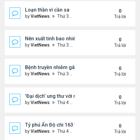
Loạn thần vì cần sa
0
by
VietNews
Thứ 3 Tháng 10 25, 2022 4:45 pm
Trả lời
Nên xuất tinh bao nhiêu lần một tuần?
0
by
VietNews
Thứ 3 Tháng 10 25, 2022 4:24 pm
Trả lời
Bệnh truyền nhiễm gây chết người nhiều nhất thế gi
0
by
VietNews
Thứ 3 Tháng 10 25, 2022 4:19 pm
Trả lời
'Đại dịch' ung thư với người dưới 50 tuổi
0
by
VietNews
Thứ 4 Tháng 10 19, 2022 4:51 pm
Trả lời
Tỷ phú Ấn Độ chi 163 triệu USD mua biệt thự đắt n
0
by
VietNews
Thứ 4 Tháng 10 19, 2022 4:44 pm
Trả lời