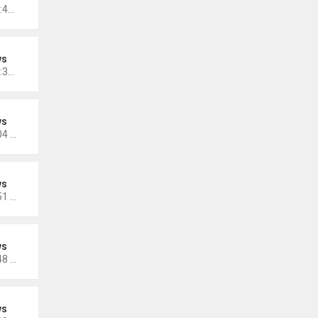
Thứ 3 Tháng 12 13, 2022 10:42 am
ws
Thứ 3 Tháng 12 13, 2022 10:35 am
ws
Thứ 5 Tháng 12 08, 2022 5:04 pm
ws
Thứ 5 Tháng 11 17, 2022 5:51 pm
ws
Thứ 5 Tháng 11 17, 2022 4:48 pm
ws