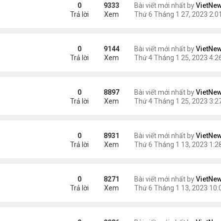
g lá
0
9333
Bài viết mới nhất by
VietNe
Trả lời
Xem
 nhất vũ trụ
0
9144
Bài viết mới nhất by
VietNe
Trả lời
Xem
0
8897
Bài viết mới nhất by
VietNe
Trả lời
Xem
hụp từ Trái Đất
0
8931
Bài viết mới nhất by
VietNe
Trả lời
Xem
g James Webb
0
8271
Bài viết mới nhất by
VietNe
Trả lời
Xem
ây 500 năm