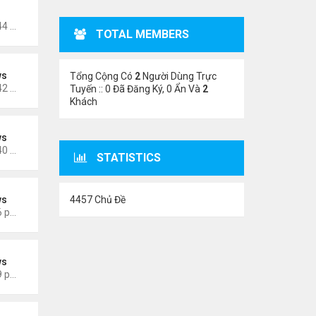
oigm
Thứ 5 Tháng 11 02, 2023 4:44 am
TOTAL MEMBERS
ws
Tổng Cộng Có
2
Người Dùng Trực
Thứ 5 Tháng 6 15, 2023 10:42 am
Tuyến :: 0 Đã Đăng Ký, 0 Ẩn Và
2
Khách
ws
Thứ 5 Tháng 6 15, 2023 10:40 am
STATISTICS
4457 Chủ Đề
ws
Thứ 3 Tháng 3 28, 2023 5:56 pm
ws
Thứ 4 Tháng 3 22, 2023 5:29 pm