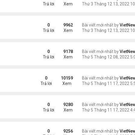
Trả lời
Xem
a Fed
0
9962
Bài viết mới nhất by
VietNe
Trả lời
Xem
0
9178
Bài viết mới nhất by
VietNe
Trả lời
Xem
hoái vẫn chưa ngăn được lạm phát
0
10159
Bài viết mới nhất by
VietNe
Trả lời
Xem
đổi hình ảnh Qatar
0
9280
Bài viết mới nhất by
VietNe
Trả lời
Xem
mốc 8 tỷ người?
0
9256
Bài viết mới nhất by
VietNe