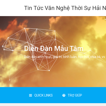
Tin Tức Văn Nghệ Thời Sự Hải 
Diễn Đàn Mẫu Tâm
Diễn đàn sinh hoạt, giải trí, bình luân, học hỏi, chia sẻ, vv.
QUICK LINKS
TRỢ GIÚP