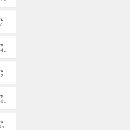
ws
Thứ 4 Tháng 10 19, 2022 4:51 pm
ws
Thứ 4 Tháng 10 19, 2022 4:44 pm
ws
Thứ 4 Tháng 10 19, 2022 4:42 pm
ws
Thứ 4 Tháng 10 19, 2022 4:40 pm
ws
Thứ 5 Tháng 9 29, 2022 4:48 pm