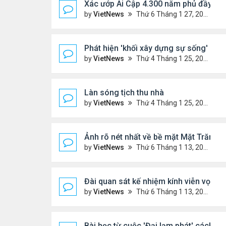
Xác ướp Ai Cập 4.300 năm phủ đầy vàn
by
VietNews
Thứ 6 Tháng 1 27, 2023 2:01 pm
Phát hiện 'khối xây dựng sự sống' lạnh
by
VietNews
Thứ 4 Tháng 1 25, 2023 4:26 pm
Làn sóng tịch thu nhà
by
VietNews
Thứ 4 Tháng 1 25, 2023 3:27 pm
Ảnh rõ nét nhất về bề mặt Mặt Trăng c
by
VietNews
Thứ 6 Tháng 1 13, 2023 1:28 pm
Đài quan sát kế nhiệm kính viễn vọn
by
VietNews
Thứ 6 Tháng 1 13, 2023 10:09 am
Bài học từ cuộc 'Đại lạm phát' cách đ