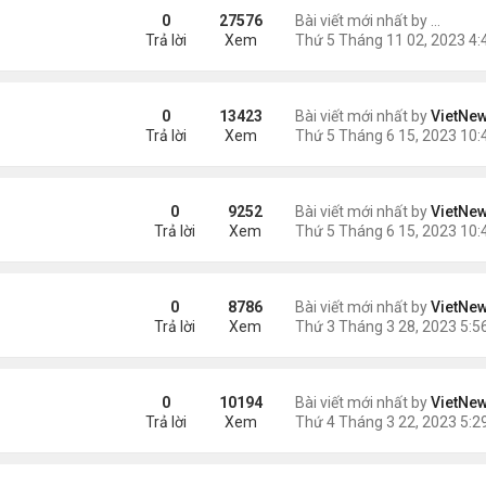
ững Tác Dụng Tuyệt Vời
0
27576
Bài viết mới nhất by
ngaym
Trả lời
Xem
0
13423
Bài viết mới nhất by
VietNe
Trả lời
Xem
0
9252
Bài viết mới nhất by
VietNe
Trả lời
Xem
 hiện trên Mặt Trời
0
8786
Bài viết mới nhất by
VietNe
Trả lời
Xem
ện
0
10194
Bài viết mới nhất by
VietNe
Trả lời
Xem