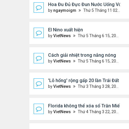
Hoa Đu Đủ Đực Đun Nước Uống Với Nh
by
ngaymoigm
Thứ 5 Tháng 11 02, 2023 4:44 am
El Nino xuất hiện
by
VietNews
Thứ 5 Tháng 6 15, 2023 10:42 am
Cách giải nhiệt trong nắng nóng
by
VietNews
Thứ 5 Tháng 6 15, 2023 10:40 am
'Lỗ hổng' rộng gấp 20 lần Trái Đất xuất
by
VietNews
Thứ 3 Tháng 3 28, 2023 5:56 pm
Florida không thể xóa sổ Trăn Miến Đi
by
VietNews
Thứ 4 Tháng 3 22, 2023 5:29 pm