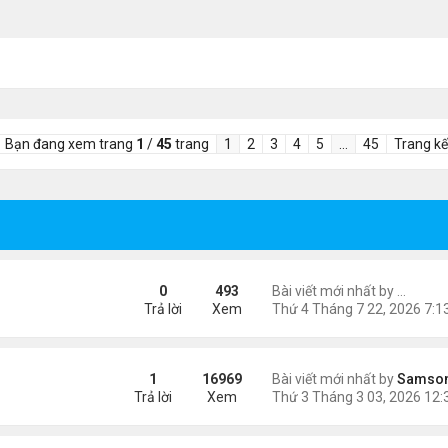
Bạn đang xem trang
1
/
45
trang
1
2
3
4
5
…
45
Trang kế
 Góc nhìn từ trang phục thi đấu
0
493
Bài viết mới nhất by
lilyq26
Trả lời
Xem
ngày 8/3
1
16969
Bài viết mới nhất by
Samso
Trả lời
Xem