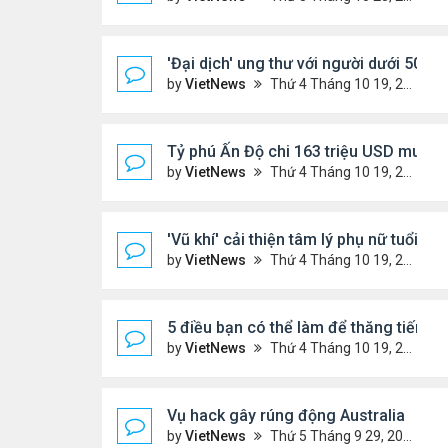
'Đại dịch' ung thư với người dưới 50 tuổ
by
VietNews
Thứ 4 Tháng 10 19, 2022 4:51 pm
Tỷ phú Ấn Độ chi 163 triệu USD mua bi
by
VietNews
Thứ 4 Tháng 10 19, 2022 4:44 pm
'Vũ khí' cải thiện tâm lý phụ nữ tuổi mã
by
VietNews
Thứ 4 Tháng 10 19, 2022 4:42 pm
5 điều bạn có thể làm để thăng tiến s
by
VietNews
Thứ 4 Tháng 10 19, 2022 4:40 pm
Vụ hack gây rúng động Australia
by
VietNews
Thứ 5 Tháng 9 29, 2022 4:48 pm