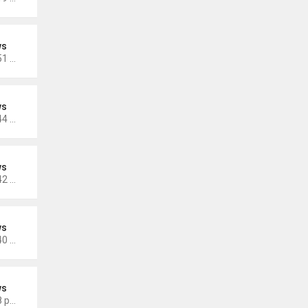
ws
Thứ 4 Tháng 10 19, 2022 4:51 pm
ws
Thứ 4 Tháng 10 19, 2022 4:44 pm
ws
Thứ 4 Tháng 10 19, 2022 4:42 pm
ws
Thứ 4 Tháng 10 19, 2022 4:40 pm
ws
Thứ 5 Tháng 9 29, 2022 4:48 pm