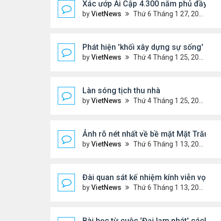
Xác ướp Ai Cập 4.300 năm phủ đầy vàn
by
VietNews
Thứ 6 Tháng 1 27, 2023 2:01 pm
Phát hiện 'khối xây dựng sự sống' lạnh
by
VietNews
Thứ 4 Tháng 1 25, 2023 4:26 pm
Làn sóng tịch thu nhà
by
VietNews
Thứ 4 Tháng 1 25, 2023 3:27 pm
Ảnh rõ nét nhất về bề mặt Mặt Trăng c
by
VietNews
Thứ 6 Tháng 1 13, 2023 1:28 pm
Đài quan sát kế nhiệm kính viễn vọn
by
VietNews
Thứ 6 Tháng 1 13, 2023 10:09 am
Bài học từ cuộc 'Đại lạm phát' cách đ