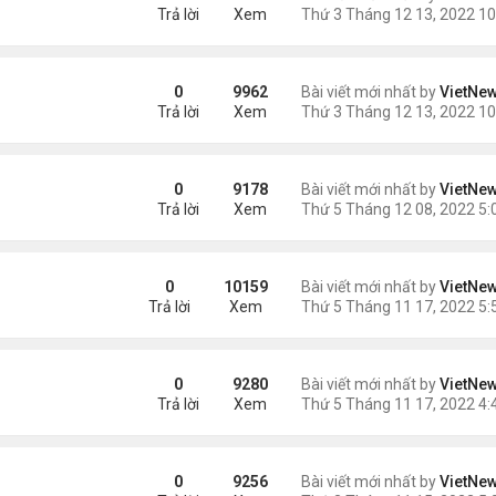
Trả lời
Xem
a Fed
0
9962
Bài viết mới nhất by
VietNe
Trả lời
Xem
0
9178
Bài viết mới nhất by
VietNe
Trả lời
Xem
hoái vẫn chưa ngăn được lạm phát
0
10159
Bài viết mới nhất by
VietNe
Trả lời
Xem
đổi hình ảnh Qatar
0
9280
Bài viết mới nhất by
VietNe
Trả lời
Xem
mốc 8 tỷ người?
0
9256
Bài viết mới nhất by
VietNe