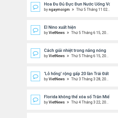
Hoa Đu Đủ Đực Đun Nước Uống Với Nh
by
ngaymoigm
Thứ 5 Tháng 11 02, 2023 4:44 am
El Nino xuất hiện
by
VietNews
Thứ 5 Tháng 6 15, 2023 10:42 am
Cách giải nhiệt trong nắng nóng
by
VietNews
Thứ 5 Tháng 6 15, 2023 10:40 am
'Lỗ hổng' rộng gấp 20 lần Trái Đất xuất
by
VietNews
Thứ 3 Tháng 3 28, 2023 5:56 pm
Florida không thể xóa sổ Trăn Miến Đi
by
VietNews
Thứ 4 Tháng 3 22, 2023 5:29 pm