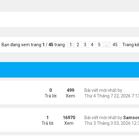
Bạn đang xem trang
1
/
45
trang
1
2
3
4
5
…
45
Trang kế
 Góc nhìn từ trang phục thi đấu
0
499
Bài viết mới nhất by
lilyq26
Trả lời
Xem
ngày 8/3
1
16970
Bài viết mới nhất by
Samso
Trả lời
Xem