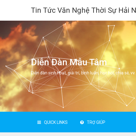
Tin Tức Văn Nghệ Thời Sự Hải 
Diễn Đàn Mẫu Tâm
Diễn đàn sinh hoạt, giải trí, bình luân, học hỏi, chia sẻ, vv.
QUICK LINKS
TRỢ GIÚP