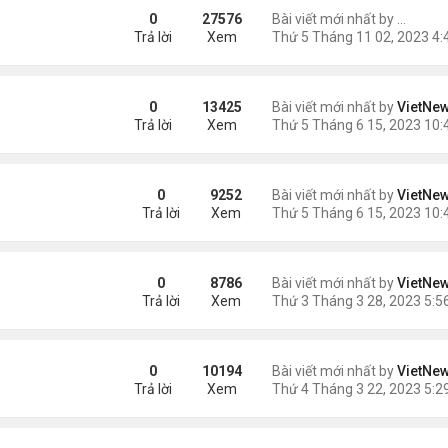
ững Tác Dụng Tuyệt Vời
0
27576
Bài viết mới nhất by
ngaym
Trả lời
Xem
0
13425
Bài viết mới nhất by
VietNe
Trả lời
Xem
0
9252
Bài viết mới nhất by
VietNe
Trả lời
Xem
 hiện trên Mặt Trời
0
8786
Bài viết mới nhất by
VietNe
Trả lời
Xem
ện
0
10194
Bài viết mới nhất by
VietNe
Trả lời
Xem