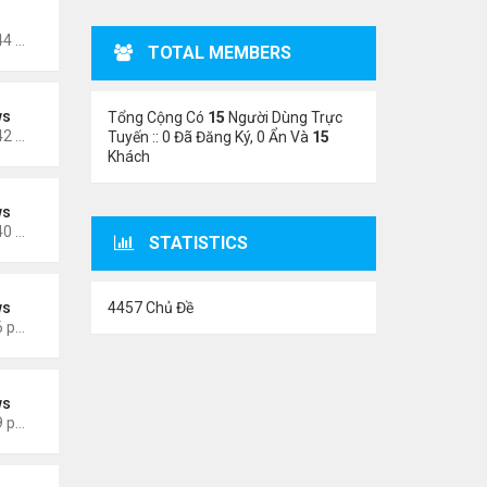
oigm
Thứ 5 Tháng 11 02, 2023 4:44 am
TOTAL MEMBERS
ws
Tổng Cộng Có
15
Người Dùng Trực
Thứ 5 Tháng 6 15, 2023 10:42 am
Tuyến :: 0 Đã Đăng Ký, 0 Ẩn Và
15
Khách
ws
Thứ 5 Tháng 6 15, 2023 10:40 am
STATISTICS
4457 Chủ Đề
ws
Thứ 3 Tháng 3 28, 2023 5:56 pm
ws
Thứ 4 Tháng 3 22, 2023 5:29 pm