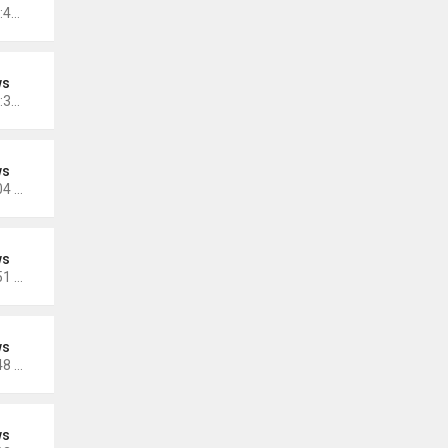
Thứ 3 Tháng 12 13, 2022 10:42 am
ws
Thứ 3 Tháng 12 13, 2022 10:35 am
ws
Thứ 5 Tháng 12 08, 2022 5:04 pm
ws
Thứ 5 Tháng 11 17, 2022 5:51 pm
ws
Thứ 5 Tháng 11 17, 2022 4:48 pm
ws