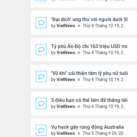
'Đại dịch' ung thư với người dưới 50 tuổ
by
VietNews
Thứ 4 Tháng 10 19, 2022 4:51 pm
Tỷ phú Ấn Độ chi 163 triệu USD mua bi
by
VietNews
Thứ 4 Tháng 10 19, 2022 4:44 pm
'Vũ khí' cải thiện tâm lý phụ nữ tuổi mã
by
VietNews
Thứ 4 Tháng 10 19, 2022 4:42 pm
5 điều bạn có thể làm để thăng tiến s
by
VietNews
Thứ 4 Tháng 10 19, 2022 4:40 pm
Vụ hack gây rúng động Australia
by
VietNews
Thứ 5 Tháng 9 29, 2022 4:48 pm