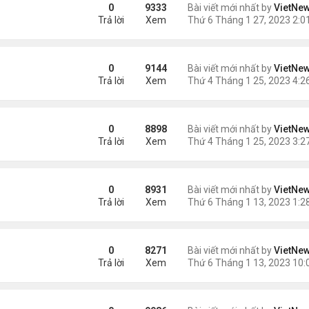
g lá
0
9333
Bài viết mới nhất by
VietNe
Trả lời
Xem
 nhất vũ trụ
0
9144
Bài viết mới nhất by
VietNe
Trả lời
Xem
0
8898
Bài viết mới nhất by
VietNe
Trả lời
Xem
hụp từ Trái Đất
0
8931
Bài viết mới nhất by
VietNe
Trả lời
Xem
g James Webb
0
8271
Bài viết mới nhất by
VietNe
Trả lời
Xem
ây 500 năm