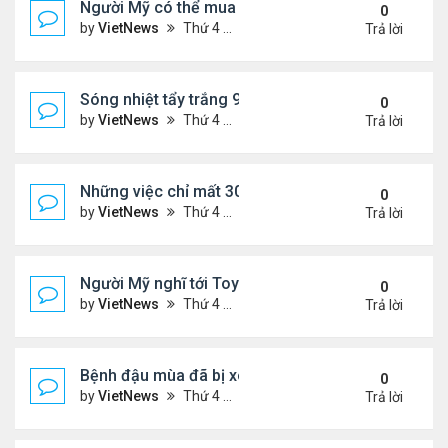
Người Mỹ có thể mua iPhone bằng tiền điện tử
0
by
VietNews
Thứ 4 Tháng 5 11, 2022 6:17 pm
Trả lời
Sóng nhiệt tẩy trắng 91% rạn san hô Great Barrier
0
by
VietNews
Thứ 4 Tháng 5 11, 2022 5:39 pm
Trả lời
Những việc chỉ mất 30 giây giúp nhà luôn sạch sẽ
0
by
VietNews
Thứ 4 Tháng 5 11, 2022 5:38 pm
Trả lời
Người Mỹ nghĩ tới Toyota đầu tiên khi mua ôtô
0
by
VietNews
Thứ 4 Tháng 5 11, 2022 5:24 pm
Trả lời
Bệnh đậu mùa đã bị xóa sổ thế nào
0
by
VietNews
Thứ 4 Tháng 5 11, 2022 5:19 pm
Trả lời