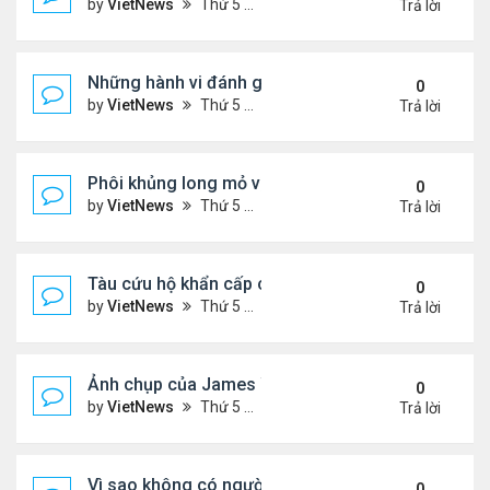
by
VietNews
Thứ 5 Tháng 5 12, 2022 6:06 pm
Trả lời
Những hành vi đánh giá một người được giáo dục 
0
by
VietNews
Thứ 5 Tháng 5 12, 2022 4:51 pm
Trả lời
Phôi khủng long mỏ vịt hoàn chỉnh nhất
0
by
VietNews
Thứ 5 Tháng 5 12, 2022 12:35 pm
Trả lời
Tàu cứu hộ khẩn cấp cỡ lớn đầu tiên của Trung Qu
0
by
VietNews
Thứ 5 Tháng 5 12, 2022 12:00 pm
Trả lời
Ảnh chụp của James Webb cho thấy bước nhảy vọ
0
by
VietNews
Thứ 5 Tháng 5 12, 2022 11:56 am
Trả lời
Vì sao không có người nhân bản?
0