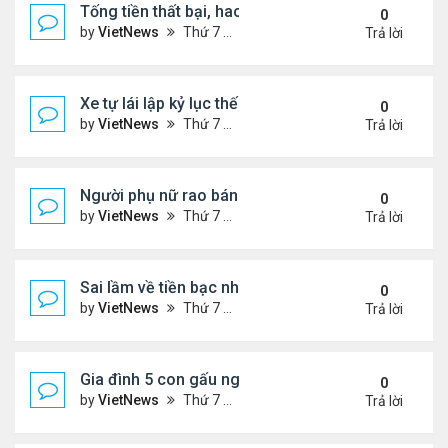
Tống tiền thất bại, hacker ghép nạn nhân vào vid
0
by
VietNews
Thứ 7 Tháng 4 30, 2022 10:50 am
Trả lời
Xe tự lái lập kỷ lục thế giới
0
by
VietNews
Thứ 7 Tháng 4 30, 2022 10:49 am
Trả lời
Người phụ nữ rao bán nhà kèm chồng cũ
0
by
VietNews
Thứ 7 Tháng 4 30, 2022 10:48 am
Trả lời
Sai lầm về tiền bạc nhiều người mắc
0
by
VietNews
Thứ 7 Tháng 4 30, 2022 10:44 am
Trả lời
Gia đình 5 con gấu ngủ đông dưới nhà dân
0
by
VietNews
Thứ 7 Tháng 4 30, 2022 10:41 am
Trả lời