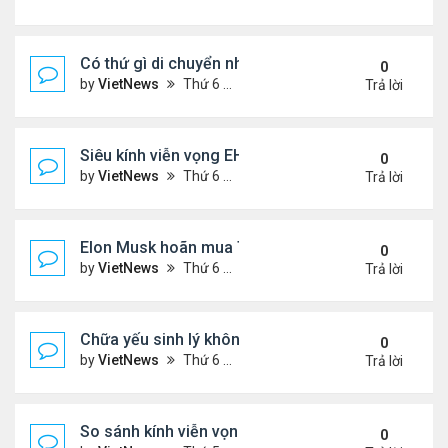
Có thứ gì di chuyển nhanh hơn ánh sáng không?
0
by
VietNews
Thứ 6 Tháng 5 13, 2022 2:20 pm
Trả lời
Siêu kính viễn vọng EHT chụp ảnh hố đen như thế 
0
by
VietNews
Thứ 6 Tháng 5 13, 2022 12:54 pm
Trả lời
Elon Musk hoãn mua Twitter
0
by
VietNews
Thứ 6 Tháng 5 13, 2022 12:51 pm
Trả lời
Chữa yếu sinh lý không dùng thuốc
0
by
VietNews
Thứ 6 Tháng 5 13, 2022 12:40 pm
Trả lời
So sánh kính viễn vọng không gian của Trung Qu
0