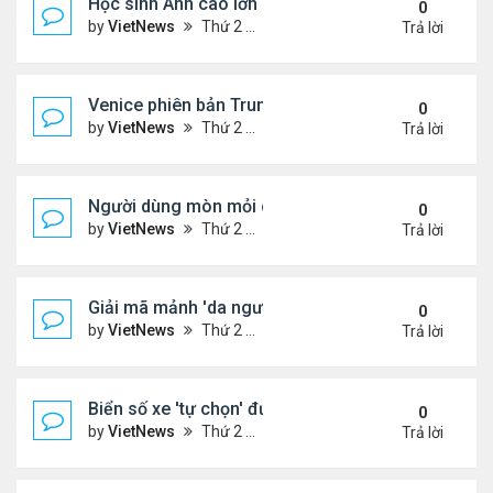
Học sinh Anh cao lớn hơn khiến bàn ghế chật đi
0
by
VietNews
Thứ 2 Tháng 4 25, 2022 12:53 pm
Trả lời
Venice phiên bản Trung Quốc
0
by
VietNews
Thứ 2 Tháng 4 25, 2022 12:49 pm
Trả lời
Người dùng mòn mỏi chờ Internet vệ tinh của Elo
0
by
VietNews
Thứ 2 Tháng 4 25, 2022 12:46 pm
Trả lời
Giải mã mảnh 'da người' trên cửa nhà thờ Trung C
0
by
VietNews
Thứ 2 Tháng 4 25, 2022 12:45 pm
Trả lời
Biển số xe 'tự chọn' được các nước bán bằng các
0
by
VietNews
Thứ 2 Tháng 4 25, 2022 12:43 pm
Trả lời