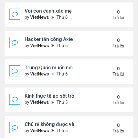
Voi con canh xác mẹ
0
by
VietNews
Thứ 6 Tháng 4 29, 2022 11:04 am
Trả lời
Hacker tấn công Axie Infinity qua nhân viên cũ
0
by
VietNews
Thứ 6 Tháng 4 29, 2022 11:03 am
Trả lời
Trung Quốc muốn nới quản lý các đại gia công ng
0
by
VietNews
Thứ 6 Tháng 4 29, 2022 11:01 am
Trả lời
Kính thực tế ảo sốt trở lại nhờ metaverse
0
by
VietNews
Thứ 5 Tháng 4 28, 2022 4:46 pm
Trả lời
Chú rể không được vào đám cưới của chính mình
0
by
VietNews
Thứ 5 Tháng 4 28, 2022 4:45 pm
Trả lời