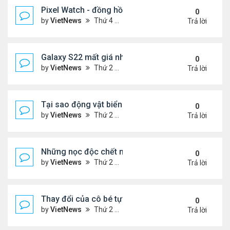
Pixel Watch - đồng hồ thông minh đầu tiên của Go
0
by
VietNews
Thứ 4 Tháng 5 11, 2022 4:54 pm
Trả lời
Galaxy S22 mất giá nhanh gấp ba lần iPhone 13
0
by
VietNews
Thứ 2 Tháng 5 09, 2022 6:20 pm
Trả lời
Tại sao động vật biển sâu có kích thước khổng lồ?
0
by
VietNews
Thứ 2 Tháng 5 09, 2022 2:58 pm
Trả lời
Những nọc độc chết người có thể chữa bệnh
0
by
VietNews
Thứ 2 Tháng 5 09, 2022 2:38 pm
Trả lời
Thay đổi của cô bé tự kỷ sau những chuyến du lịc
0
by
VietNews
Thứ 2 Tháng 5 09, 2022 2:37 pm
Trả lời