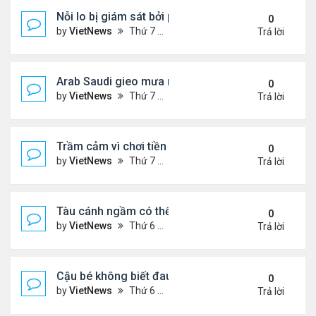
Nỗi lo bị giám sát bởi phần mềm theo dõi công việ
0
by
VietNews
Thứ 7 Tháng 4 30, 2022 10:39 am
Trả lời
Arab Saudi gieo mưa nhân tạo ở 3 thành phố
0
by
VietNews
Thứ 7 Tháng 4 30, 2022 10:28 am
Trả lời
Trầm cảm vì chơi tiền số
0
by
VietNews
Thứ 7 Tháng 4 30, 2022 10:23 am
Trả lời
Tàu cánh ngầm có thể lặn đầu tiên trên thế giới
0
by
VietNews
Thứ 6 Tháng 4 29, 2022 5:31 pm
Trả lời
Cậu bé không biết đau
0
by
VietNews
Thứ 6 Tháng 4 29, 2022 11:05 am
Trả lời