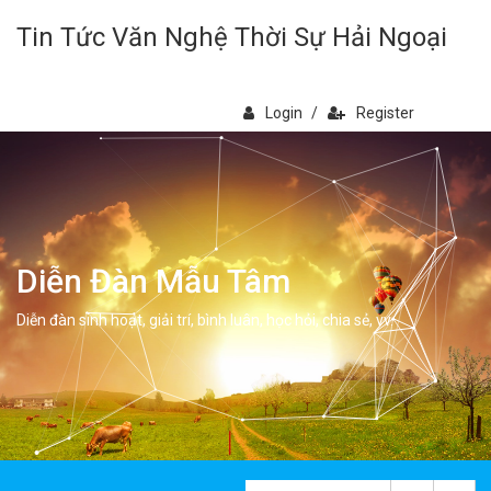
Tin Tức Văn Nghệ Thời Sự Hải Ngoại
Login
/
Register
Diễn Đàn Mẫu Tâm
Diễn đàn sinh hoạt, giải trí, bình luân, học hỏi, chia sẻ, vv.