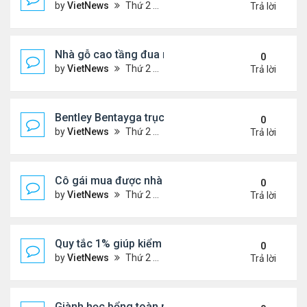
by
VietNews
Thứ 2 Tháng 5 02, 2022 4:31 pm
Trả lời
Nhà gỗ cao tầng đua nhau mọc lên ở bán đảo Sca
0
by
VietNews
Thứ 2 Tháng 5 02, 2022 4:29 pm
Trả lời
Bentley Bentayga trục cơ sở dài lộ diện
0
by
VietNews
Thứ 2 Tháng 5 02, 2022 4:27 pm
Trả lời
Cô gái mua được nhà nhờ 4 năm hà tiện
0
by
VietNews
Thứ 2 Tháng 5 02, 2022 4:25 pm
Trả lời
Quy tắc 1% giúp kiểm soát chi tiêu bốc đồng
0
by
VietNews
Thứ 2 Tháng 5 02, 2022 4:19 pm
Trả lời
Giành học bổng toàn phần của Đại học Harvard