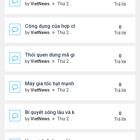
by
VietNews
Thứ 2 Tháng 4 25, 2022 9:39 pm
Trả lời
Công dụng của hợp chất Fucoidan trong tảo nâu
0
by
VietNews
Thứ 2 Tháng 4 25, 2022 7:03 pm
Trả lời
Thói quen dùng mã giảm giá của chàng kỹ sư Goo
0
by
VietNews
Thứ 2 Tháng 4 25, 2022 5:22 pm
Trả lời
Máy gia tốc hạt mạnh nhất thế giới 'hồi sinh'
0
by
VietNews
Thứ 2 Tháng 4 25, 2022 5:19 pm
Trả lời
Bí quyết sống lâu và khỏe mạnh
0
by
VietNews
Thứ 2 Tháng 4 25, 2022 3:22 pm
Trả lời