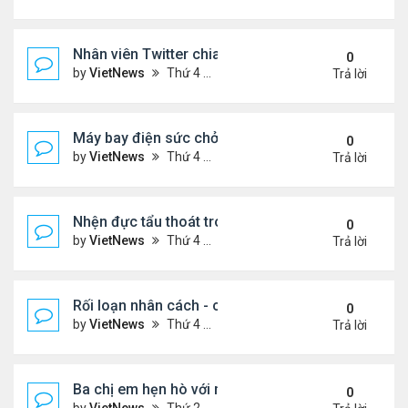
Nhân viên Twitter chia rẽ vì Elon Musk
0
by
VietNews
Thứ 4 Tháng 4 27, 2022 10:40 am
Trả lời
Máy bay điện sức chở 6 người
0
by
VietNews
Thứ 4 Tháng 4 27, 2022 10:38 am
Trả lời
Nhện đực tẩu thoát trong nháy mắt sau giao phối
0
by
VietNews
Thứ 4 Tháng 4 27, 2022 10:36 am
Trả lời
Rối loạn nhân cách - cảm xúc thay đổi chóng vánh
0
by
VietNews
Thứ 4 Tháng 4 27, 2022 10:24 am
Trả lời
Ba chị em hẹn hò với một chàng trai
0