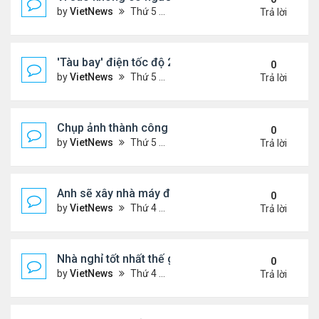
by
VietNews
Thứ 5 Tháng 5 12, 2022 10:39 am
Trả lời
'Tàu bay' điện tốc độ 250 km/h
0
by
VietNews
Thứ 5 Tháng 5 12, 2022 10:25 am
Trả lời
Chụp ảnh thành công hố đen ở trung tâm dải Ngân
0
by
VietNews
Thứ 5 Tháng 5 12, 2022 9:59 am
Trả lời
Anh sẽ xây nhà máy điện mặt trời trong vũ trụ
0
by
VietNews
Thứ 4 Tháng 5 11, 2022 8:58 pm
Trả lời
Nhà nghỉ tốt nhất thế giới trên Airbnb
0
by
VietNews
Thứ 4 Tháng 5 11, 2022 8:57 pm
Trả lời