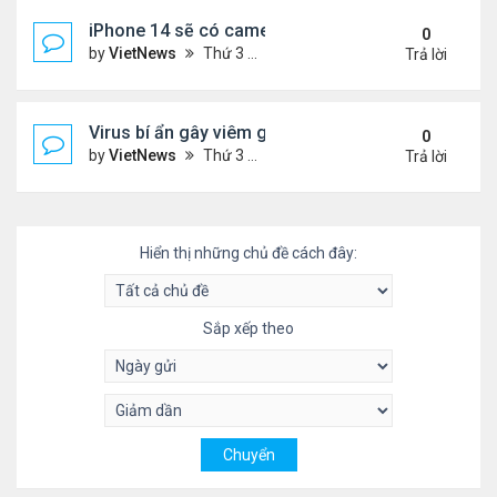
iPhone 14 sẽ có camera selfie tự lấy nét
0
by
VietNews
Thứ 3 Tháng 4 19, 2022 8:29 pm
Trả lời
Virus bí ẩn gây viêm gan lan ra nhiều nước
0
by
VietNews
Thứ 3 Tháng 4 19, 2022 8:27 pm
Trả lời
Hiển thị những chủ đề cách đây:
Sắp xếp theo