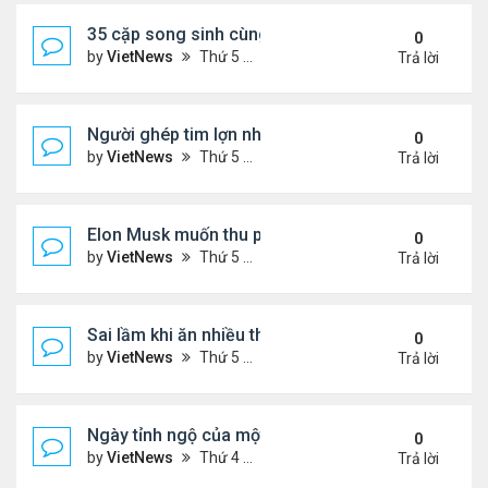
35 cặp song sinh cùng tốt nghiệp trung học
0
by
VietNews
Thứ 5 Tháng 5 05, 2022 10:22 pm
Trả lời
Người ghép tim lợn nhiễm virus động vật trước khi
0
by
VietNews
Thứ 5 Tháng 5 05, 2022 10:07 pm
Trả lời
Elon Musk muốn thu phí một số người dùng Twitte
0
by
VietNews
Thứ 5 Tháng 5 05, 2022 8:24 pm
Trả lời
Sai lầm khi ăn nhiều thịt đỏ để giảm cân
0
by
VietNews
Thứ 5 Tháng 5 05, 2022 8:22 pm
Trả lời
Ngày tỉnh ngộ của một fan cuồng
0
by
VietNews
Thứ 4 Tháng 5 04, 2022 6:24 pm
Trả lời