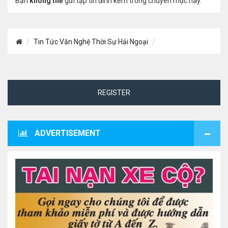
Bạn
không thể
gửi tập tin đính kèm trong chuyên mục này.
Tin Tức Văn Nghệ Thời Sự Hải Ngoại
REGISTER
ADVERTISEMENT