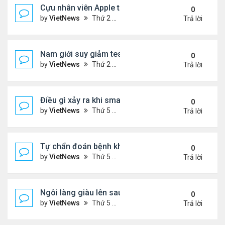
Cựu nhân viên Apple thành triệu phú khi đào Bitcoi
0
by
VietNews
Thứ 2 Tháng 4 25, 2022 12:40 pm
Trả lời
Nam giới suy giảm testosterone sau tuổi 40
0
by
VietNews
Thứ 2 Tháng 4 25, 2022 11:31 am
Trả lời
Điều gì xảy ra khi smarthome bị bỏ rơi
0
by
VietNews
Thứ 5 Tháng 4 21, 2022 6:13 pm
Trả lời
Tự chẩn đoán bệnh khó nói của đàn ông
0
by
VietNews
Thứ 5 Tháng 4 21, 2022 4:10 pm
Trả lời
Ngôi làng giàu lên sau một đêm
0
by
VietNews
Thứ 5 Tháng 4 21, 2022 4:04 pm
Trả lời