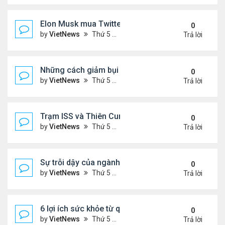
Elon Musk mua Twitter thành trào lưu chế ảnh
0
by
VietNews
Thứ 5 Tháng 4 28, 2022 2:56 pm
Trả lời
Những cách giảm bụi cho nhà ở
0
by
VietNews
Thứ 5 Tháng 4 28, 2022 2:52 pm
Trả lời
Trạm ISS và Thiên Cung trong ảnh 4 hành tinh thẳ
0
by
VietNews
Thứ 5 Tháng 4 28, 2022 2:51 pm
Trả lời
Sự trỗi dậy của ngành bán dẫn Đài Loan
0
by
VietNews
Thứ 5 Tháng 4 28, 2022 2:44 pm
Trả lời
6 lợi ích sức khỏe từ quả mận
0
by
VietNews
Thứ 5 Tháng 4 28, 2022 1:56 pm
Trả lời