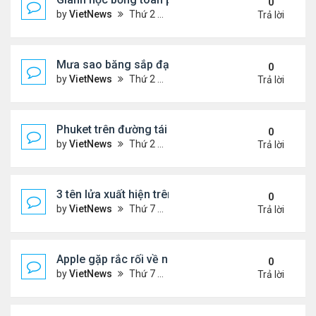
0
by
VietNews
Thứ 2 Tháng 5 02, 2022 4:18 pm
Trả lời
Mưa sao băng sắp đạt cực đại 50 vệt sáng mỗi gi
0
by
VietNews
Thứ 2 Tháng 5 02, 2022 4:09 pm
Trả lời
Phuket trên đường tái sinh
0
by
VietNews
Thứ 2 Tháng 5 02, 2022 3:40 pm
Trả lời
3 tên lửa xuất hiện trên bệ phóng NASA cùng lúc
0
by
VietNews
Thứ 7 Tháng 4 30, 2022 10:55 am
Trả lời
Apple gặp rắc rối về nguồn cung
0
by
VietNews
Thứ 7 Tháng 4 30, 2022 10:52 am
Trả lời