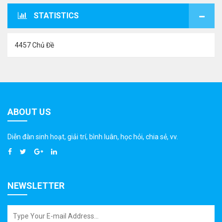
STATISTICS
4457 Chủ Đề
ABOUT US
Diễn đàn sinh hoạt, giải trí, bình luân, học hỏi, chia sẻ, vv.
NEWSLETTER