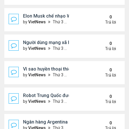
Elon Musk chế nhạo Warren Buffett về Bitcoin
0
by
VietNews
Thứ 3 Tháng 5 03, 2022 5:03 pm
Trả lời
Người dùng mạng xã hội Trung Quốc phải hiển thị vị
0
by
VietNews
Thứ 3 Tháng 5 03, 2022 4:27 pm
Trả lời
Vì sao huyền thoại thiết kế Jonathan Ive rời Apple
0
by
VietNews
Thứ 3 Tháng 5 03, 2022 4:18 pm
Trả lời
Robot Trung Quốc đương đầu với mùa đông sao H
0
by
VietNews
Thứ 3 Tháng 5 03, 2022 4:13 pm
Trả lời
Ngân hàng Argentina cho khách giao dịch tiền số
0
by
VietNews
Thứ 3 Tháng 5 03, 2022 4:12 pm
Trả lời