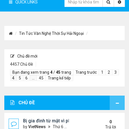
QUICK LINKS
Tin Tức Văn Nghệ Thời Sự Hải Ngoại
Chủ đề mới
4457 Chủ Đề
Bạn đang xem trang
4
/
45
trang
Trang trước
1
2
3
4
5
6
…
45
Trang kế tiếp
CHỦ ĐỀ
Bị gia đình từ mặt vì phẫu thuật giống búp bê Barbi
0
by
VietNews
Thứ 6 Tháng 5 13, 2022 4:24 pm
Trả lời