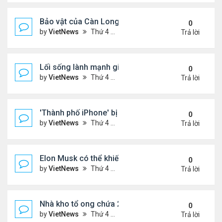
Bảo vật của Càn Long được bán hơn 19 triệu USD
0
by
VietNews
Thứ 4 Tháng 5 04, 2022 6:21 pm
Trả lời
Lối sống lành mạnh giúp tăng tuổi thọ
0
by
VietNews
Thứ 4 Tháng 5 04, 2022 6:18 pm
Trả lời
'Thành phố iPhone' bị đóng cửa
0
by
VietNews
Thứ 4 Tháng 5 04, 2022 6:16 pm
Trả lời
Elon Musk có thể khiến thương vụ Twitter đổ bể
0
by
VietNews
Thứ 4 Tháng 5 04, 2022 6:13 pm
Trả lời
Nhà kho tổ ong chứa 2.000 robot xử lý đơn hàng
0
by
VietNews
Thứ 4 Tháng 5 04, 2022 6:10 pm
Trả lời