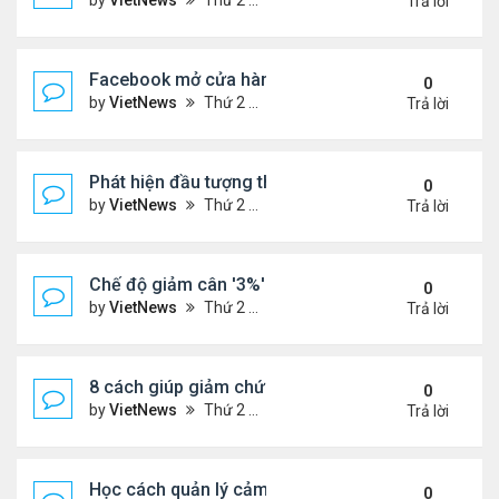
by
VietNews
Thứ 2 Tháng 4 25, 2022 9:53 pm
Trả lời
Facebook mở cửa hàng bán thiết bị metaverse
0
by
VietNews
Thứ 2 Tháng 4 25, 2022 9:48 pm
Trả lời
Phát hiện đầu tượng thần 4.500 năm tuổi
0
by
VietNews
Thứ 2 Tháng 4 25, 2022 9:46 pm
Trả lời
Chế độ giảm cân '3%' của người Nhật Bản
0
by
VietNews
Thứ 2 Tháng 4 25, 2022 9:43 pm
Trả lời
8 cách giúp giảm chứng ợ chua tại nhà
0
by
VietNews
Thứ 2 Tháng 4 25, 2022 9:42 pm
Trả lời
Học cách quản lý cảm xúc của người EQ cao
0