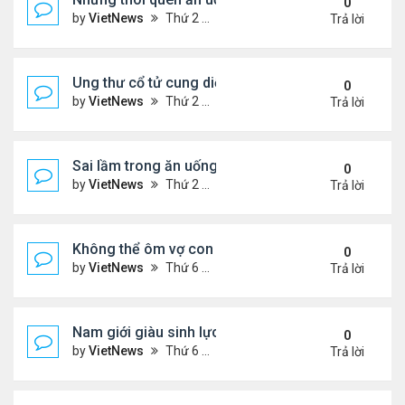
0
by
VietNews
Thứ 2 Tháng 8 15, 2022 3:50 pm
Trả lời
Ung thư cổ tử cung diễn tiến âm thầm
0
by
VietNews
Thứ 2 Tháng 8 15, 2022 3:48 pm
Trả lời
Sai lầm trong ăn uống gây suy giảm sinh lý ở nam 
0
by
VietNews
Thứ 2 Tháng 8 15, 2022 2:40 pm
Trả lời
Không thể ôm vợ con vì căn bệnh quái ác
0
by
VietNews
Thứ 6 Tháng 8 12, 2022 4:34 pm
Trả lời
Nam giới giàu sinh lực nhất vào thời điểm nào tro
0
by
VietNews
Thứ 6 Tháng 8 12, 2022 3:08 pm
Trả lời