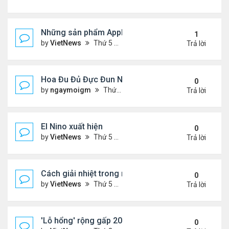
Những sản phẩm Apple có thể ra mắt ngày 8/3
1
by
VietNews
Thứ 5 Tháng 3 03, 2022 12:34 pm
Trả lời
Hoa Đu Đủ Đực Đun Nước Uống Với Những Tác Dụn
0
by
ngaymoigm
Thứ 5 Tháng 11 02, 2023 4:44 am
Trả lời
El Nino xuất hiện
0
by
VietNews
Thứ 5 Tháng 6 15, 2023 10:42 am
Trả lời
Cách giải nhiệt trong nắng nóng
0
by
VietNews
Thứ 5 Tháng 6 15, 2023 10:40 am
Trả lời
'Lỗ hổng' rộng gấp 20 lần Trái Đất xuất hiện trên M
0