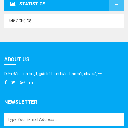
STATISTICS
4457 Chủ Đề
ABOUT US
Diễn đàn sinh hoạt, giải trí, bình luân, học hỏi, chia sẻ, vv.
NEWSLETTER