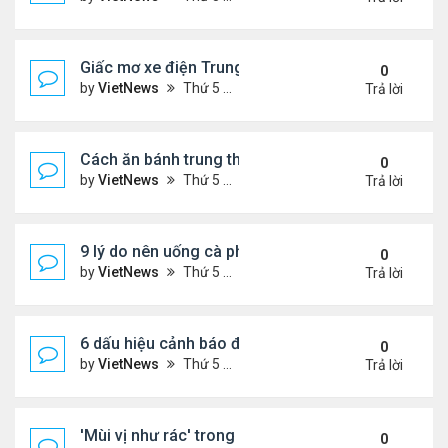
Giấc mơ xe điện Trung Quốc: Các hãng công nghệ
0
by
VietNews
Thứ 5 Tháng 8 18, 2022 5:28 pm
Trả lời
Cách ăn bánh trung thu không lo béo
0
by
VietNews
Thứ 5 Tháng 8 18, 2022 5:25 pm
Trả lời
9 lý do nên uống cà phê mỗi ngày
0
by
VietNews
Thứ 5 Tháng 8 18, 2022 5:11 pm
Trả lời
6 dấu hiệu cảnh báo đau tim ở phụ nữ cần lưu ý
0
by
VietNews
Thứ 5 Tháng 8 18, 2022 5:09 pm
Trả lời
'Mùi vị như rác' trong miệng sau khi uống thuốc C
0