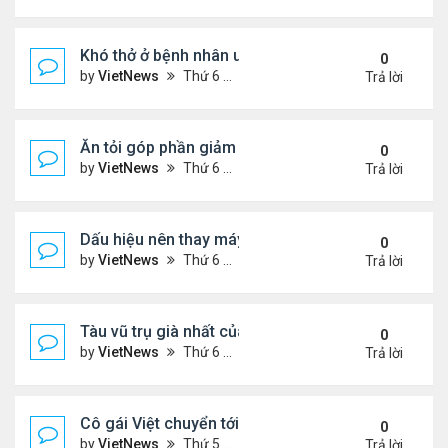
Khó thở ở bệnh nhân ung thư phổi
0
by
VietNews
Thứ 6 Tháng 8 19, 2022 5:13 pm
Trả lời
Ăn tỏi góp phần giảm cholesterol 'xấu'
0
by
VietNews
Thứ 6 Tháng 8 19, 2022 5:11 pm
Trả lời
Dấu hiệu nên thay máy giặt mới
0
by
VietNews
Thứ 6 Tháng 8 19, 2022 5:09 pm
Trả lời
Tàu vũ trụ già nhất của NASA tròn 45 tuổi
0
by
VietNews
Thứ 6 Tháng 8 19, 2022 4:29 pm
Trả lời
Cô gái Việt chuyển tới Nepal sống vì mê leo núi
0
by
VietNews
Thứ 5 Tháng 8 18, 2022 5:32 pm
Trả lời