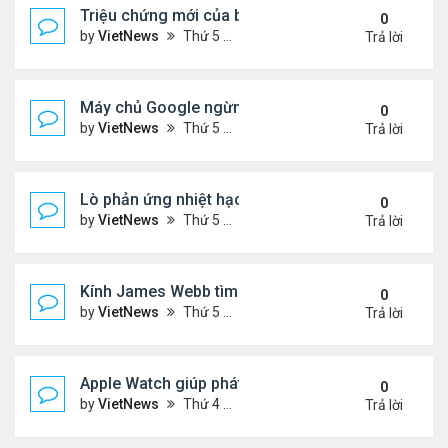
Triệu chứng mới của biến thể phụ BA.5
0
by
VietNews
Thứ 5 Tháng 7 21, 2022 2:10 pm
Trả lời
Máy chủ Google ngừng hoạt động vì nắng nóng
0
by
VietNews
Thứ 5 Tháng 7 21, 2022 12:00 pm
Trả lời
Lò phản ứng nhiệt hạch nóng gấp 5 lần lõi Mặt Trờ
0
by
VietNews
Thứ 5 Tháng 7 21, 2022 11:59 am
Trả lời
Kính James Webb tìm thấy thiên hà cổ xưa nhất
0
by
VietNews
Thứ 5 Tháng 7 21, 2022 11:05 am
Trả lời
Apple Watch giúp phát hiện khối u
0
by
VietNews
Thứ 4 Tháng 7 20, 2022 5:02 pm
Trả lời