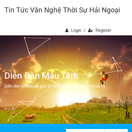
Tin Tức Văn Nghệ Thời Sự Hải Ngoại
Login
/
Register
Diễn Đàn Mẫu Tâm
Diễn đàn sinh hoạt, giải trí, bình luân, học hỏi, chia sẻ, vv.