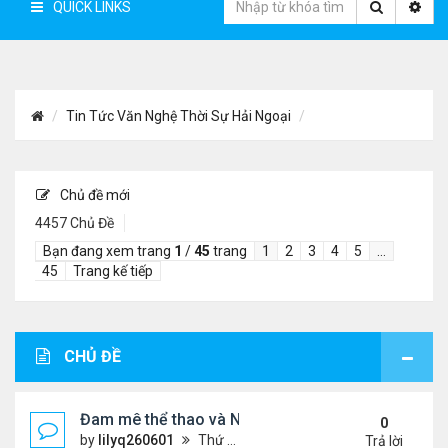
QUICK LINKS
Tin Tức Văn Nghệ Thời Sự Hải Ngoại
Chủ đề mới
4457 Chủ Đề
Bạn đang xem trang
1
/
45
trang
1
2
3
4
5
…
45
Trang kế tiếp
CHỦ ĐỀ
Đam mê thể thao và Ngôn ngữ thiết kế: Góc nhìn từ
0
by
lilyq260601
Thứ 4 Tháng 7 22, 2026 7:13 pm
Trả lời