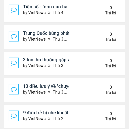
Tiền số - 'con dao hai lưỡi' với các nước đang phát
0
by
VietNews
Thứ 4 Tháng 8 10, 2022 2:19 pm
Trả lời
Trung Quốc bùng phát loại virus mới
0
by
VietNews
Thứ 3 Tháng 8 09, 2022 10:10 am
Trả lời
3 loại ho thường gặp và cách khắc phục
0
by
VietNews
Thứ 3 Tháng 8 09, 2022 9:58 am
Trả lời
13 điều lưu ý về 'chuyện ấy' để sớm có thai
0
by
VietNews
Thứ 3 Tháng 8 09, 2022 9:56 am
Trả lời
9 đứa trẻ bị che khuất khi ngồi trước đầu ôtô
0
by
VietNews
Thứ 2 Tháng 8 08, 2022 5:13 pm
Trả lời