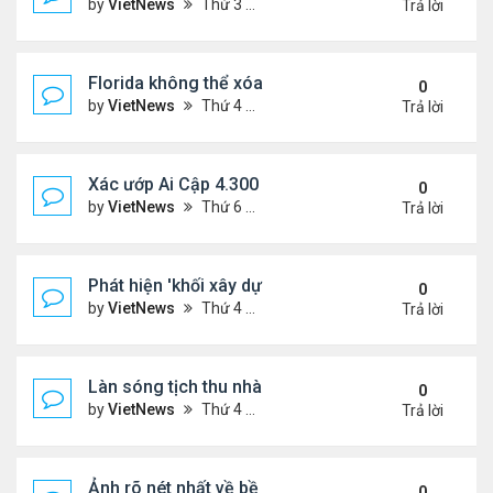
by
VietNews
Thứ 3 Tháng 3 28, 2023 5:56 pm
Trả lời
Florida không thể xóa sổ Trăn Miến Điện
0
by
VietNews
Thứ 4 Tháng 3 22, 2023 5:29 pm
Trả lời
Xác ướp Ai Cập 4.300 năm phủ đầy vàng lá
0
by
VietNews
Thứ 6 Tháng 1 27, 2023 2:01 pm
Trả lời
Phát hiện 'khối xây dựng sự sống' lạnh nhất vũ trụ
0
by
VietNews
Thứ 4 Tháng 1 25, 2023 4:26 pm
Trả lời
Làn sóng tịch thu nhà
0
by
VietNews
Thứ 4 Tháng 1 25, 2023 3:27 pm
Trả lời
Ảnh rõ nét nhất về bề mặt Mặt Trăng chụp từ Trái 
0