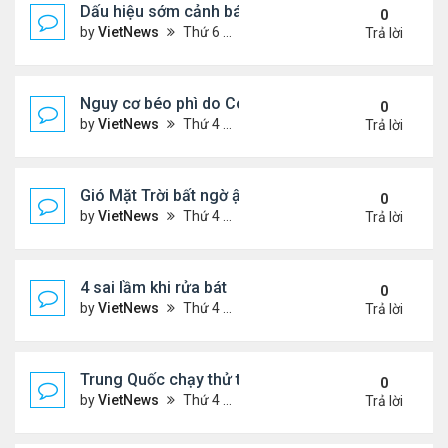
Dấu hiệu sớm cảnh báo bệnh tiểu đường
0
by
VietNews
Thứ 6 Tháng 8 12, 2022 3:03 pm
Trả lời
Nguy cơ béo phì do Covid-19
0
by
VietNews
Thứ 4 Tháng 8 10, 2022 5:13 pm
Trả lời
Gió Mặt Trời bất ngờ ập tới Trái Đất
0
by
VietNews
Thứ 4 Tháng 8 10, 2022 3:06 pm
Trả lời
4 sai lầm khi rửa bát
0
by
VietNews
Thứ 4 Tháng 8 10, 2022 3:02 pm
Trả lời
Trung Quốc chạy thử tàu đệm từ treo ngược
0
by
VietNews
Thứ 4 Tháng 8 10, 2022 3:01 pm
Trả lời