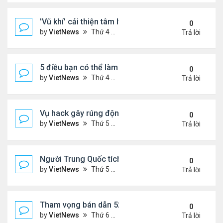
'Vũ khí' cải thiện tâm lý phụ nữ tuổi mãn kinh
0
by
VietNews
Thứ 4 Tháng 10 19, 2022 4:42 pm
Trả lời
5 điều bạn có thể làm để thăng tiến sự nghiệp
0
by
VietNews
Thứ 4 Tháng 10 19, 2022 4:40 pm
Trả lời
Vụ hack gây rúng động Australia
0
by
VietNews
Thứ 5 Tháng 9 29, 2022 4:48 pm
Trả lời
Người Trung Quốc tích cực mua bán đồ hiệu cũ tro
0
by
VietNews
Thứ 5 Tháng 9 29, 2022 4:43 pm
Trả lời
Tham vọng bán dẫn 52 tỷ USD 'khó nhằn' của Mỹ
0
by
VietNews
Thứ 6 Tháng 8 19, 2022 5:14 pm
Trả lời