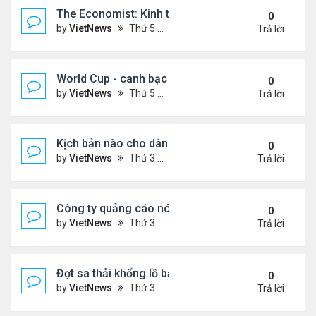
The Economist: Kinh tế thế giới suy thoái vẫn ch
0
by
VietNews
Thứ 5 Tháng 11 17, 2022 5:51 pm
Trả lời
World Cup - canh bạc 300 tỷ USD thay đổi hình ảnh
0
by
VietNews
Thứ 5 Tháng 11 17, 2022 4:48 pm
Trả lời
Kịch bản nào cho dân số thế giới sau mốc 8 tỷ ngư
0
by
VietNews
Thứ 3 Tháng 11 15, 2022 5:02 pm
Trả lời
Công ty quảng cáo nói Twitter quá rủi ro
0
by
VietNews
Thứ 3 Tháng 11 15, 2022 4:56 pm
Trả lời
Đợt sa thải khổng lồ bắt đầu tại Amazon
0
by
VietNews
Thứ 3 Tháng 11 15, 2022 4:54 pm
Trả lời