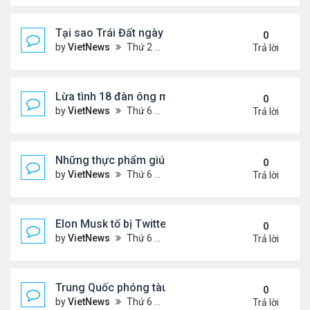
Tại sao Trái Đất ngày càng rời xa Mặt Trời?
0
by
VietNews
Thứ 2 Tháng 8 08, 2022 12:00 pm
Trả lời
Lừa tình 18 đàn ông một lúc
0
by
VietNews
Thứ 6 Tháng 8 05, 2022 4:18 pm
Trả lời
Những thực phẩm giúp giảm mỡ bụng
0
by
VietNews
Thứ 6 Tháng 8 05, 2022 3:08 pm
Trả lời
Elon Musk tố bị Twitter lừa
0
by
VietNews
Thứ 6 Tháng 8 05, 2022 3:01 pm
Trả lời
Trung Quốc phóng tàu vũ trụ tái sử dụng bí ẩn
0
by
VietNews
Thứ 6 Tháng 8 05, 2022 2:24 pm
Trả lời