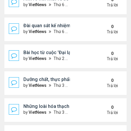
by
VietNews
Thứ 6 Tháng 1 13, 2023 1:28 pm
Trả lời
Đài quan sát kế nhiệm kính viễn vọng James Webb
0
by
VietNews
Thứ 6 Tháng 1 13, 2023 10:09 am
Trả lời
Bài học từ cuộc 'Đại lạm phát' cách đây 500 năm
0
by
VietNews
Thứ 2 Tháng 1 02, 2023 3:40 pm
Trả lời
Dưỡng chất, thực phẩm tốt cho người cao huyết á
0
by
VietNews
Thứ 3 Tháng 12 13, 2022 11:14 am
Trả lời
Những loài hóa thạch sống tồn tại lâu nhất trên Trá
0
by
VietNews
Thứ 3 Tháng 12 13, 2022 11:11 am
Trả lời