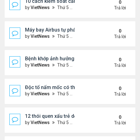
10 cách kiểm soát cảm giác thèm ăn hiệu quả
0
by
VietNews
Thứ 5 Tháng 7 28, 2022 1:36 pm
Trả lời
Máy bay Airbus tự phá kỷ lục bay lâu trong khí quy
0
by
VietNews
Thứ 5 Tháng 7 28, 2022 1:35 pm
Trả lời
Bệnh khớp ảnh hưởng đời sống chăn gối thế nào?
0
by
VietNews
Thứ 5 Tháng 7 28, 2022 1:33 pm
Trả lời
Độc tố nấm mốc có thể gây ung thư
0
by
VietNews
Thứ 5 Tháng 7 21, 2022 5:25 pm
Trả lời
12 thói quen xấu trẻ dễ bắt chước bố mẹ
0
by
VietNews
Thứ 5 Tháng 7 21, 2022 4:43 pm
Trả lời