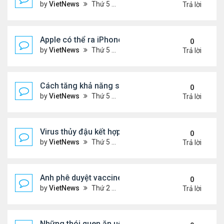
by
VietNews
Thứ 5 Tháng 8 18, 2022 4:39 pm
Trả lời
Apple có thể ra iPhone 14 ngày 7/9
0
by
VietNews
Thứ 5 Tháng 8 18, 2022 4:20 pm
Trả lời
Cách tăng khả năng sống sót khi máy bay gặp sự 
0
by
VietNews
Thứ 5 Tháng 8 18, 2022 4:11 pm
Trả lời
Virus thủy đậu kết hợp virus mụn rộp thành bệnh n
0
by
VietNews
Thứ 5 Tháng 8 18, 2022 3:28 pm
Trả lời
Anh phê duyệt vaccine đặc hiệu với biến chủng O
0
by
VietNews
Thứ 2 Tháng 8 15, 2022 3:54 pm
Trả lời
Những thói quen ăn uống gây lão hóa nhanh