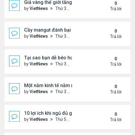
Giá vàng thế giới tăng thẳng đứng
0
by
VietNews
Thứ 3 Tháng 12 13, 2022 10:54 am
Trả lời
Cầy mangut đánh bại rắn mamba đen
0
by
VietNews
Thứ 3 Tháng 12 13, 2022 10:50 am
Trả lời
Tại sao bạn dễ béo hơn vào mùa đông?
0
by
VietNews
Thứ 3 Tháng 12 13, 2022 10:42 am
Trả lời
Một năm kinh tế nằm ngoài dự liệu của Fed
0
by
VietNews
Thứ 3 Tháng 12 13, 2022 10:35 am
Trả lời
10 lợi ích khi ngủ đủ giấc
0
by
VietNews
Thứ 5 Tháng 12 08, 2022 5:04 pm
Trả lời