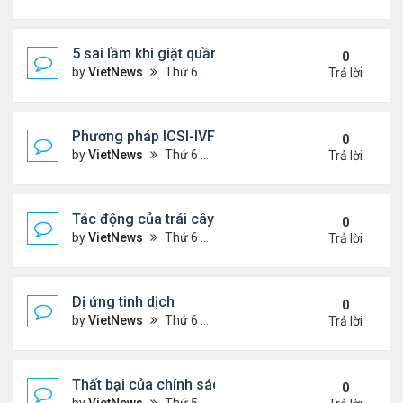
5 sai lầm khi giặt quần áo
0
by
VietNews
Thứ 6 Tháng 8 05, 2022 2:21 pm
Trả lời
Phương pháp ICSI-IVF điều trị vô sinh nam nặng
0
by
VietNews
Thứ 6 Tháng 8 05, 2022 12:24 pm
Trả lời
Tác động của trái cây sấy đến đường huyết
0
by
VietNews
Thứ 6 Tháng 8 05, 2022 12:13 pm
Trả lời
Dị ứng tinh dịch
0
by
VietNews
Thứ 6 Tháng 8 05, 2022 12:06 pm
Trả lời
Thất bại của chính sách khuyến khích sinh đẻ ở T
0