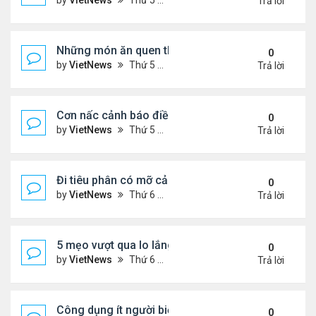
by
VietNews
Thứ 5 Tháng 8 04, 2022 5:21 pm
Trả lời
Những món ăn quen thuộc rút ngắn tuổi thọ
0
by
VietNews
Thứ 5 Tháng 8 04, 2022 4:03 pm
Trả lời
Cơn nấc cảnh báo điều gì về sức khỏe?
0
by
VietNews
Thứ 5 Tháng 8 04, 2022 3:12 pm
Trả lời
Đi tiêu phân có mỡ cảnh báo nguy cơ bệnh tật
0
by
VietNews
Thứ 6 Tháng 7 29, 2022 5:15 pm
Trả lời
5 mẹo vượt qua lo lắng trong thời kỳ lạm phát
0
by
VietNews
Thứ 6 Tháng 7 29, 2022 5:12 pm
Trả lời
Công dụng ít người biết của dầu ô liu
0