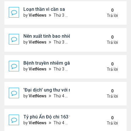
Loạn thần vì cần sa
0
by
VietNews
Thứ 3 Tháng 10 25, 2022 4:45 pm
Trả lời
Nên xuất tinh bao nhiêu lần một tuần?
0
by
VietNews
Thứ 3 Tháng 10 25, 2022 4:24 pm
Trả lời
Bệnh truyền nhiễm gây chết người nhiều nhất thế gi
0
by
VietNews
Thứ 3 Tháng 10 25, 2022 4:19 pm
Trả lời
'Đại dịch' ung thư với người dưới 50 tuổi
0
by
VietNews
Thứ 4 Tháng 10 19, 2022 4:51 pm
Trả lời
Tỷ phú Ấn Độ chi 163 triệu USD mua biệt thự đắt n
0
by
VietNews
Thứ 4 Tháng 10 19, 2022 4:44 pm
Trả lời