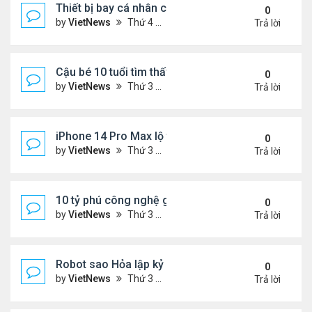
Thiết bị bay cá nhân có thể chở 90 kg
0
by
VietNews
Thứ 4 Tháng 4 06, 2022 8:52 am
Trả lời
Cậu bé 10 tuổi tìm thấy con dấu cổ trị giá 5.000 U
0
by
VietNews
Thứ 3 Tháng 4 05, 2022 8:56 pm
Trả lời
iPhone 14 Pro Max lộ thông số thiết kế và camera
0
by
VietNews
Thứ 3 Tháng 4 05, 2022 8:54 pm
Trả lời
10 tỷ phú công nghệ giàu nhất thế giới
0
by
VietNews
Thứ 3 Tháng 4 05, 2022 8:51 pm
Trả lời
Robot sao Hỏa lập kỷ lục về quãng đường di chuy
0
by
VietNews
Thứ 3 Tháng 4 05, 2022 8:48 pm
Trả lời