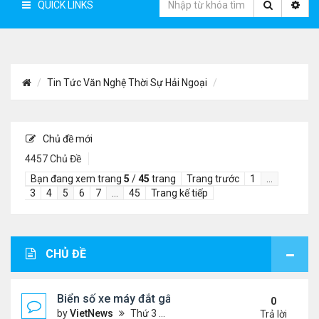
QUICK LINKS
Tin Tức Văn Nghệ Thời Sự Hải Ngoại
Chủ đề mới
4457 Chủ Đề
Bạn đang xem trang
5
/
45
trang
Trang trước
1
…
3
4
5
6
7
…
45
Trang kế tiếp
CHỦ ĐỀ
Biển số xe máy đắt gấp 20 lần giá xe
0
by
VietNews
Thứ 3 Tháng 4 19, 2022 8:26 pm
Trả lời