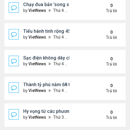
Chạy đua bản 'song sinh' trong metaverse
0
by
VietNews
Thứ 4 Tháng 3 23, 2022 4:18 pm
Trả lời
Tiểu hành tinh rộng 450 m lao sượt qua Trái Đất
0
by
VietNews
Thứ 4 Tháng 3 23, 2022 4:16 pm
Trả lời
Sạc điện không dây cho tàu đệm từ 600 km/h
0
by
VietNews
Thứ 4 Tháng 3 23, 2022 4:05 pm
Trả lời
Thành tỷ phú năm 68 tuổi nhờ cổ phiếu công ty tăn
0
by
VietNews
Thứ 4 Tháng 3 23, 2022 4:03 pm
Trả lời
Hy vọng từ các phương pháp ghép tạng mới
0
by
VietNews
Thứ 3 Tháng 3 22, 2022 1:18 pm
Trả lời