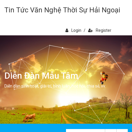
Tin Tức Văn Nghệ Thời Sự Hải Ngoại
Login
/
Register
Diễn Đàn Mẫu Tâm
Diễn đàn sinh hoạt, giải trí, bình luân, học hỏi, chia sẻ, vv.