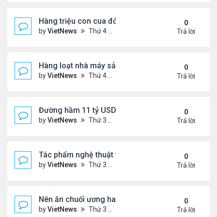
Hàng triệu con cua đỏ di cư tới vịnh Cuba
0
by
VietNews
Thứ 4 Tháng 4 13, 2022 4:28 pm
Trả lời
Hàng loạt nhà máy sản xuất thiết bị Apple ngừng 
0
by
VietNews
Thứ 4 Tháng 4 13, 2022 4:14 pm
Trả lời
Đường hầm 11 tỷ USD nối Scandinavia và Địa Trun
0
by
VietNews
Thứ 3 Tháng 4 12, 2022 5:50 pm
Trả lời
Tác phẩm nghệ thuật vô hình giá hơn 1 triệu USD
0
by
VietNews
Thứ 3 Tháng 4 12, 2022 5:44 pm
Trả lời
Nên ăn chuối ương hay chín vàng?
0
by
VietNews
Thứ 3 Tháng 4 12, 2022 4:35 pm
Trả lời