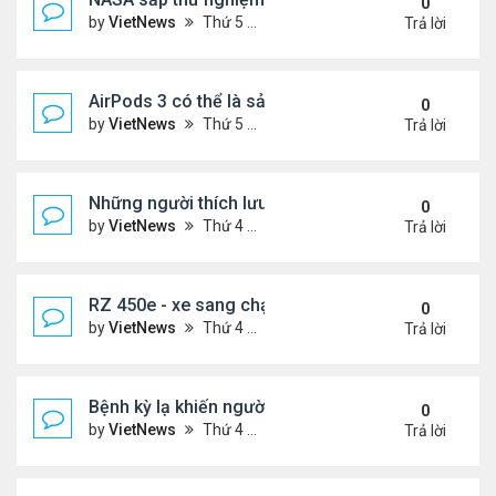
0
by
VietNews
Thứ 5 Tháng 4 07, 2022 5:43 pm
Trả lời
AirPods 3 có thể là sản phẩm thất bại của Apple
0
by
VietNews
Thứ 5 Tháng 4 07, 2022 4:47 pm
Trả lời
Những người thích lưu trữ đồ bỏ đi
0
by
VietNews
Thứ 4 Tháng 4 06, 2022 5:01 pm
Trả lời
RZ 450e - xe sang chạy điện đầu tiên của Lexus
0
by
VietNews
Thứ 4 Tháng 4 06, 2022 3:02 pm
Trả lời
Bệnh kỳ lạ khiến người mắc vô cảm với cơn đau
0
by
VietNews
Thứ 4 Tháng 4 06, 2022 8:55 am
Trả lời