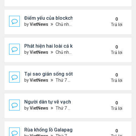
Điểm yếu của blockchain khiến hàng tỷ USD bị đá
0
by
VietNews
Chủ nhật Tháng 4 03, 2022 8:02 pm
Trả lời
Phát hiện hai loài cá không hàm bọc thép cổ xưa n
0
by
VietNews
Chủ nhật Tháng 4 03, 2022 8:00 pm
Trả lời
Tại sao gián sống sót khi thiên thạch xóa sổ khủn
0
by
VietNews
Thứ 7 Tháng 4 02, 2022 10:43 am
Trả lời
Người dân tự vẽ vạch kẻ đường cho người đi bộ
0
by
VietNews
Thứ 7 Tháng 4 02, 2022 10:07 am
Trả lời
Rùa khổng lồ Galapagos làm cha lần đầu ở tuổi 70
0