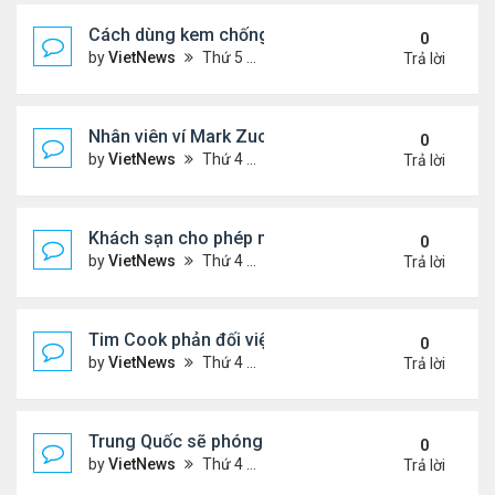
Cách dùng kem chống nắng hiệu quả
0
by
VietNews
Thứ 5 Tháng 4 14, 2022 1:38 pm
Trả lời
Nhân viên ví Mark Zuckerberg như 'mắt quỷ Sauro
0
by
VietNews
Thứ 4 Tháng 4 13, 2022 4:53 pm
Trả lời
Khách sạn cho phép mang cây cảnh đi nghỉ cùng
0
by
VietNews
Thứ 4 Tháng 4 13, 2022 4:49 pm
Trả lời
Tim Cook phản đối việc cài ứng dụng không qua A
0
by
VietNews
Thứ 4 Tháng 4 13, 2022 4:31 pm
Trả lời
Trung Quốc sẽ phóng vệ tinh tìm kiếm bản sao Trá
0
by
VietNews
Thứ 4 Tháng 4 13, 2022 4:30 pm
Trả lời