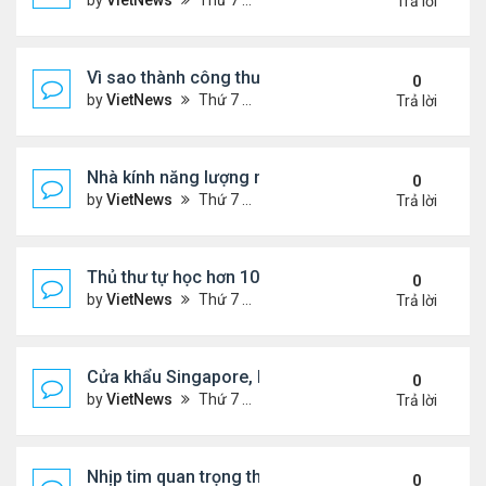
by
VietNews
Thứ 7 Tháng 4 02, 2022 10:05 am
Trả lời
Vì sao thành công thường đi kèm với đau khổ?
0
by
VietNews
Thứ 7 Tháng 4 02, 2022 10:02 am
Trả lời
Nhà kính năng lượng mặt trời không thải khí độc hạ
0
by
VietNews
Thứ 7 Tháng 4 02, 2022 10:02 am
Trả lời
Thủ thư tự học hơn 10 ngôn ngữ
0
by
VietNews
Thứ 7 Tháng 4 02, 2022 9:59 am
Trả lời
Cửa khẩu Singapore, Malaysia kín khách ngày đầu
0
by
VietNews
Thứ 7 Tháng 4 02, 2022 9:12 am
Trả lời
Nhịp tim quan trọng thế nào trong chạy bộ
0