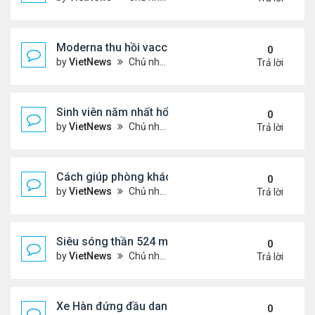
Moderna thu hồi vaccine Covid vì một lọ có dị vật
0
by
VietNews
Chủ nhật Tháng 4 10, 2022 10:45 pm
Trả lời
Sinh viên năm nhất hổng kiến thức trầm trọng
0
by
VietNews
Chủ nhật Tháng 4 10, 2022 10:44 pm
Trả lời
Cách giúp phòng khách bớt nhàm chán
0
by
VietNews
Chủ nhật Tháng 4 10, 2022 10:40 pm
Trả lời
Siêu sóng thần 524 m cao nhất từng ghi nhận trên 
0
by
VietNews
Chủ nhật Tháng 4 10, 2022 10:37 pm
Trả lời
Xe Hàn đứng đầu danh sách tiết kiệm nhiên liệu
0