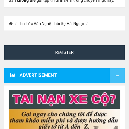
Bạn
không thể
gửi tập tin đính kèm trong chuyên mục này.
Tin Tức Văn Nghệ Thời Sự Hải Ngoại
REGISTER
ADVERTISEMENT