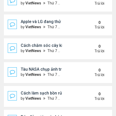
by
VietNews
Thứ 7 Tháng 4 02, 2022 9:08 am
Trả lời
Apple và LG đang thử nghiệm màn hình gập 9 inch
0
by
VietNews
Thứ 7 Tháng 4 02, 2022 9:06 am
Trả lời
Cách chăm sóc cây kim tiền
0
by
VietNews
Thứ 7 Tháng 4 02, 2022 9:00 am
Trả lời
Tàu NASA chụp ảnh trực thăng sao Hỏa từ quỹ đạ
0
by
VietNews
Thứ 7 Tháng 4 02, 2022 8:59 am
Trả lời
Cách làm sạch bồn rửa bát và rửa mặt
0
by
VietNews
Thứ 7 Tháng 4 02, 2022 8:44 am
Trả lời