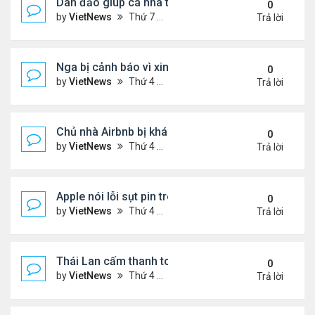
Dân đảo giúp cá nhà táng lạc đường bơi về biển
0
by
VietNews
Thứ 7 Tháng 4 02, 2022 8:43 am
Trả lời
Nga bị cảnh báo vì xin đăng cai Euro
0
by
VietNews
Thứ 4 Tháng 3 23, 2022 9:52 pm
Trả lời
Chủ nhà Airbnb bị khách lấy hết giấy vệ sinh
0
by
VietNews
Thứ 4 Tháng 3 23, 2022 9:45 pm
Trả lời
Apple nói lỗi sụt pin trên iOS 15.4 là bình thường
0
by
VietNews
Thứ 4 Tháng 3 23, 2022 9:45 pm
Trả lời
Thái Lan cấm thanh toán bằng tiền điện tử
0
by
VietNews
Thứ 4 Tháng 3 23, 2022 4:27 pm
Trả lời