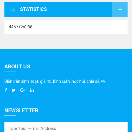
STATISTICS
4457 Chủ Đề
ABOUT US
Diễn đàn sinh hoạt, giải trí, bình luân, học hỏi, chia sẻ, vv.
NEWSLETTER