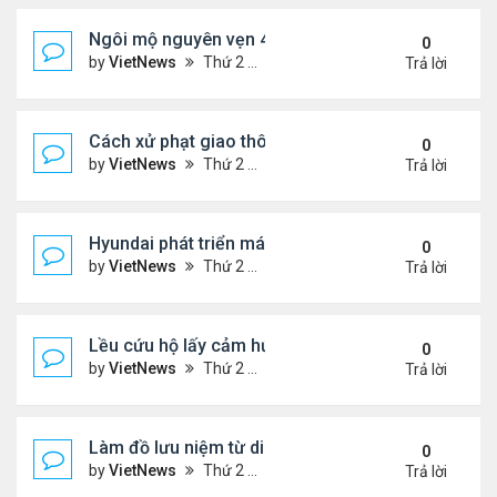
Ngôi mộ nguyên vẹn 4.000 năm của nữ hoàng Ai 
0
by
VietNews
Thứ 2 Tháng 4 04, 2022 9:36 pm
Trả lời
Cách xử phạt giao thông lạ lẫm ở Đức
0
by
VietNews
Thứ 2 Tháng 4 04, 2022 9:33 pm
Trả lời
Hyundai phát triển máy bay hydro cất cánh thẳng
0
by
VietNews
Thứ 2 Tháng 4 04, 2022 9:29 pm
Trả lời
Lều cứu hộ lấy cảm hứng từ gấu Bắc Cực
0
by
VietNews
Thứ 2 Tháng 4 04, 2022 9:25 pm
Trả lời
Làm đồ lưu niệm từ di vật người đã khuất
0
by
VietNews
Thứ 2 Tháng 4 04, 2022 9:24 pm
Trả lời