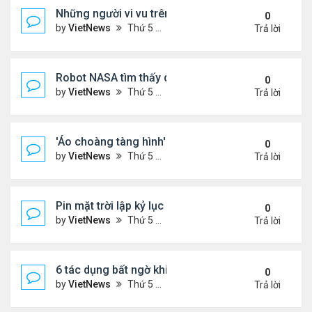
Những người vi vu trên du thuyền nhiều hơn ở nhà
0
by
VietNews
Thứ 5 Tháng 4 14, 2022 1:54 pm
Trả lời
Robot NASA tìm thấy dù hạ cánh trên sao Hỏa
0
by
VietNews
Thứ 5 Tháng 4 14, 2022 1:53 pm
Trả lời
'Áo choàng tàng hình' có thể giấu vật thể trên mặt
0
by
VietNews
Thứ 5 Tháng 4 14, 2022 1:50 pm
Trả lời
Pin mặt trời lập kỷ lục mới về hiệu suất
0
by
VietNews
Thứ 5 Tháng 4 14, 2022 1:48 pm
Trả lời
6 tác dụng bất ngờ khi ăn trái cây mỗi ngày
0
by
VietNews
Thứ 5 Tháng 4 14, 2022 1:40 pm
Trả lời