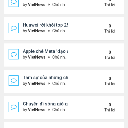
by
VietNews
Chủ nhật Tháng 4 17, 2022 8:53 pm
Trả lời
Huawei rớt khỏi top 25 nhà sản xuất chip hàng đầu
0
by
VietNews
Chủ nhật Tháng 4 17, 2022 8:51 pm
Trả lời
Apple chê Meta 'đạo đức giả'
0
by
VietNews
Chủ nhật Tháng 4 17, 2022 8:49 pm
Trả lời
Tâm sự của những chàng trai hẹn hò với hotgirl 
0
by
VietNews
Chủ nhật Tháng 4 17, 2022 8:47 pm
Trả lời
Chuyến đi sóng gió giúp cô gái tìm được chồng n
0
by
VietNews
Chủ nhật Tháng 4 17, 2022 8:45 pm
Trả lời