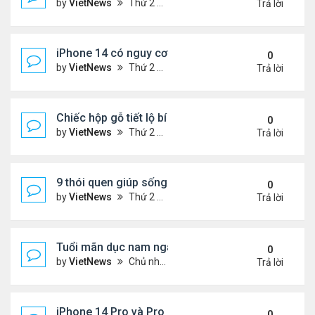
by
VietNews
Thứ 2 Tháng 4 18, 2022 9:53 pm
Trả lời
iPhone 14 có nguy cơ trễ hẹn
0
by
VietNews
Thứ 2 Tháng 4 18, 2022 9:52 pm
Trả lời
Chiếc hộp gỗ tiết lộ bí mật một con người
0
by
VietNews
Thứ 2 Tháng 4 18, 2022 5:26 pm
Trả lời
9 thói quen giúp sống thọ
0
by
VietNews
Thứ 2 Tháng 4 18, 2022 5:20 pm
Trả lời
Tuổi mãn dục nam ngày càng trẻ hóa
0
by
VietNews
Chủ nhật Tháng 4 17, 2022 9:04 pm
Trả lời
iPhone 14 Pro và Pro Max có thể tăng giá 100 US
0