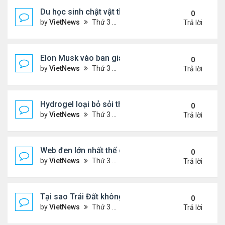
Du học sinh chật vật tìm việc khi về nước
0
by
VietNews
Thứ 3 Tháng 4 05, 2022 5:52 pm
Trả lời
Elon Musk vào ban giám đốc Twitter
0
by
VietNews
Thứ 3 Tháng 4 05, 2022 5:50 pm
Trả lời
Hydrogel loại bỏ sỏi thận trong cơ thể
0
by
VietNews
Thứ 3 Tháng 4 05, 2022 5:46 pm
Trả lời
Web đen lớn nhất thế giới bị đánh sập
0
by
VietNews
Thứ 3 Tháng 4 05, 2022 5:45 pm
Trả lời
Tại sao Trái Đất không tròn hoàn hảo?
0
by
VietNews
Thứ 3 Tháng 4 05, 2022 1:45 pm
Trả lời