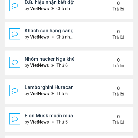
Dấu hiệu nhận biết đột quỵ để cấp cứu trong thời g
0
by
VietNews
Chủ nhật Tháng 4 17, 2022 8:41 pm
Trả lời
Khách sạn hạng sang cho ôtô
0
by
VietNews
Chủ nhật Tháng 4 17, 2022 8:40 pm
Trả lời
Nhóm hacker Nga khét tiếng thế giới vận hành thế
0
by
VietNews
Thứ 6 Tháng 4 15, 2022 3:22 pm
Trả lời
Lamborghini Huracan Tecnica - siêu xe cho đườn
0
by
VietNews
Thứ 6 Tháng 4 15, 2022 3:20 pm
Trả lời
Elon Musk muốn mua Twitter
0
by
VietNews
Thứ 5 Tháng 4 14, 2022 2:03 pm
Trả lời