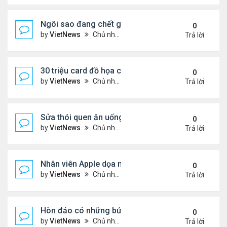
Ngôi sao đang chết giải phóng các vòng tròn bí ẩ
0
by
VietNews
Chủ nhật Tháng 4 03, 2022 8:17 pm
Trả lời
30 triệu card đồ họa có nguy cơ 'đắp chiếu'
0
by
VietNews
Chủ nhật Tháng 4 03, 2022 8:13 pm
Trả lời
Sửa thói quen ăn uống giúp da tươi trẻ
0
by
VietNews
Chủ nhật Tháng 4 03, 2022 8:11 pm
Trả lời
Nhân viên Apple dọa nghỉ việc nếu phải đến văn p
0
by
VietNews
Chủ nhật Tháng 4 03, 2022 8:05 pm
Trả lời
Hòn đảo có những bức tượng ai cũng muốn ôm
0
by
VietNews
Chủ nhật Tháng 4 03, 2022 8:04 pm
Trả lời