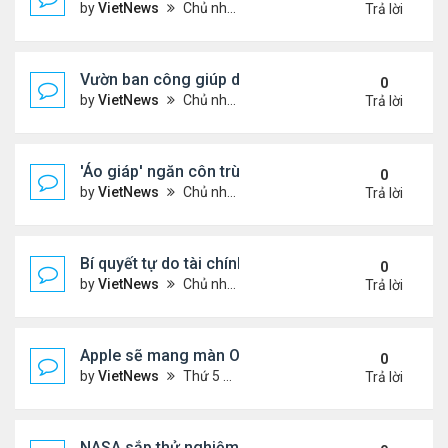
by
VietNews
Chủ nhật Tháng 4 10, 2022 10:36 pm
Trả lời
Vườn ban công giúp dân Trung Quốc giảm căng t
0
by
VietNews
Chủ nhật Tháng 4 10, 2022 7:52 pm
Trả lời
'Áo giáp' ngăn côn trùng ăn hoa màu
0
by
VietNews
Chủ nhật Tháng 4 10, 2022 7:50 pm
Trả lời
Bí quyết tự do tài chính của cặp vợ chồng 29 tuổi
0
by
VietNews
Chủ nhật Tháng 4 10, 2022 7:47 pm
Trả lời
Apple sẽ mang màn OLED lên iPad, MacBook
0
by
VietNews
Thứ 5 Tháng 4 07, 2022 5:55 pm
Trả lời
NASA sắp thử nghiệm hệ thống phóng tàu bằng đ