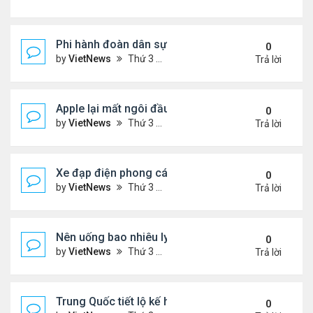
Phi hành đoàn dân sự đầu tiên bay về Trái Đất từ t
0
by
VietNews
Thứ 3 Tháng 4 19, 2022 8:25 pm
Trả lời
Apple lại mất ngôi đầu về smartphone
0
by
VietNews
Thứ 3 Tháng 4 19, 2022 5:12 pm
Trả lời
Xe đạp điện phong cách cổ điển giá 7.000 USD
0
by
VietNews
Thứ 3 Tháng 4 19, 2022 4:20 pm
Trả lời
Nên uống bao nhiêu ly cà phê một ngày?
0
by
VietNews
Thứ 3 Tháng 4 19, 2022 4:17 pm
Trả lời
Trung Quốc tiết lộ kế hoạch phóng kính viễn vọng 
0