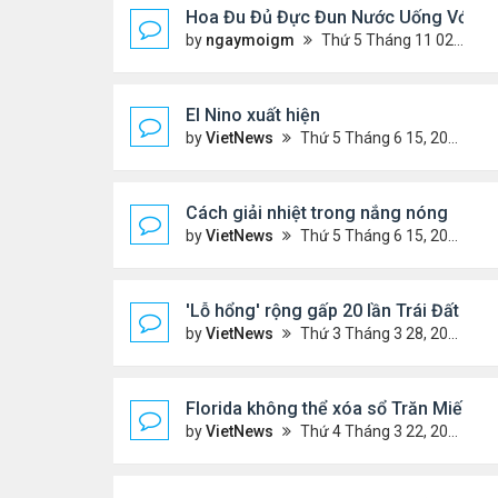
Hoa Đu Đủ Đực Đun Nước Uống Với Nh
by
ngaymoigm
Thứ 5 Tháng 11 02, 2023 4:44 am
El Nino xuất hiện
by
VietNews
Thứ 5 Tháng 6 15, 2023 10:42 am
Cách giải nhiệt trong nắng nóng
by
VietNews
Thứ 5 Tháng 6 15, 2023 10:40 am
'Lỗ hổng' rộng gấp 20 lần Trái Đất xuất
by
VietNews
Thứ 3 Tháng 3 28, 2023 5:56 pm
Florida không thể xóa sổ Trăn Miến Đi
by
VietNews
Thứ 4 Tháng 3 22, 2023 5:29 pm