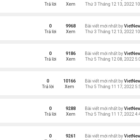
Trả lời
Xem
a Fed
0
9968
Bài viết mới nhất by
VietNe
Trả lời
Xem
0
9186
Bài viết mới nhất by
VietNe
Trả lời
Xem
hoái vẫn chưa ngăn được lạm phát
0
10166
Bài viết mới nhất by
VietNe
Trả lời
Xem
đổi hình ảnh Qatar
0
9288
Bài viết mới nhất by
VietNe
Trả lời
Xem
mốc 8 tỷ người?
0
9261
Bài viết mới nhất by
VietNe