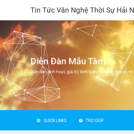
Tin Tức Văn Nghệ Thời Sự Hải 
Diễn Đàn Mẫu Tâm
Diễn đàn sinh hoạt, giải trí, bình luân, học hỏi, chia sẻ, vv.
QUICK LINKS
TRỢ GIÚP