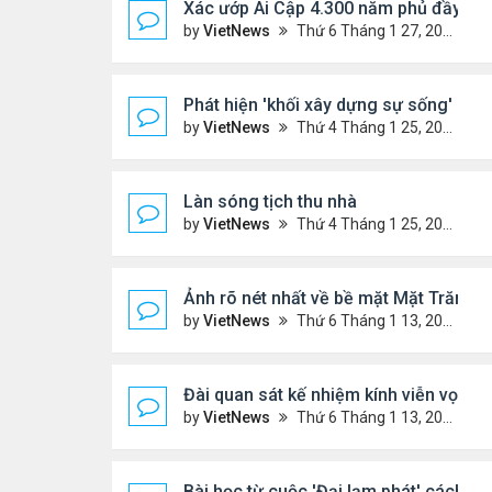
Xác ướp Ai Cập 4.300 năm phủ đầy vàn
by
VietNews
Thứ 6 Tháng 1 27, 2023 2:01 pm
Phát hiện 'khối xây dựng sự sống' lạnh
by
VietNews
Thứ 4 Tháng 1 25, 2023 4:26 pm
Làn sóng tịch thu nhà
by
VietNews
Thứ 4 Tháng 1 25, 2023 3:27 pm
Ảnh rõ nét nhất về bề mặt Mặt Trăng c
by
VietNews
Thứ 6 Tháng 1 13, 2023 1:28 pm
Đài quan sát kế nhiệm kính viễn vọn
by
VietNews
Thứ 6 Tháng 1 13, 2023 10:09 am
Bài học từ cuộc 'Đại lạm phát' cách đ