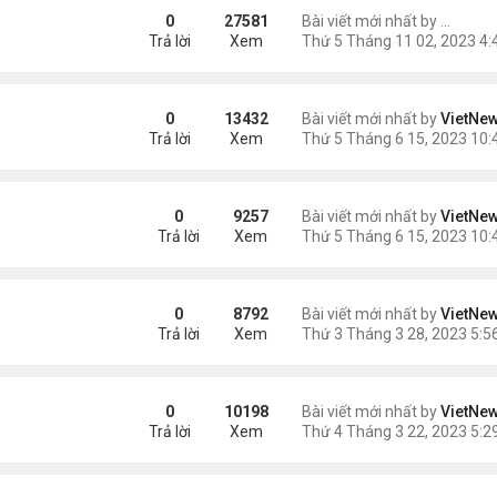
ững Tác Dụng Tuyệt Vời
0
27581
Bài viết mới nhất by
ngaym
Trả lời
Xem
0
13432
Bài viết mới nhất by
VietNe
Trả lời
Xem
0
9257
Bài viết mới nhất by
VietNe
Trả lời
Xem
 hiện trên Mặt Trời
0
8792
Bài viết mới nhất by
VietNe
Trả lời
Xem
ện
0
10198
Bài viết mới nhất by
VietNe
Trả lời
Xem