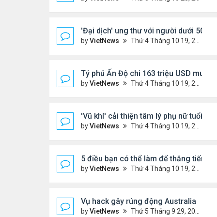
'Đại dịch' ung thư với người dưới 50 tuổ
by
VietNews
Thứ 4 Tháng 10 19, 2022 4:51 pm
Tỷ phú Ấn Độ chi 163 triệu USD mua bi
by
VietNews
Thứ 4 Tháng 10 19, 2022 4:44 pm
'Vũ khí' cải thiện tâm lý phụ nữ tuổi mã
by
VietNews
Thứ 4 Tháng 10 19, 2022 4:42 pm
5 điều bạn có thể làm để thăng tiến s
by
VietNews
Thứ 4 Tháng 10 19, 2022 4:40 pm
Vụ hack gây rúng động Australia
by
VietNews
Thứ 5 Tháng 9 29, 2022 4:48 pm