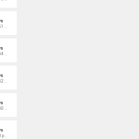
ws
Thứ 4 Tháng 10 19, 2022 4:51 pm
ws
Thứ 4 Tháng 10 19, 2022 4:44 pm
ws
Thứ 4 Tháng 10 19, 2022 4:42 pm
ws
Thứ 4 Tháng 10 19, 2022 4:40 pm
ws
Thứ 5 Tháng 9 29, 2022 4:48 pm