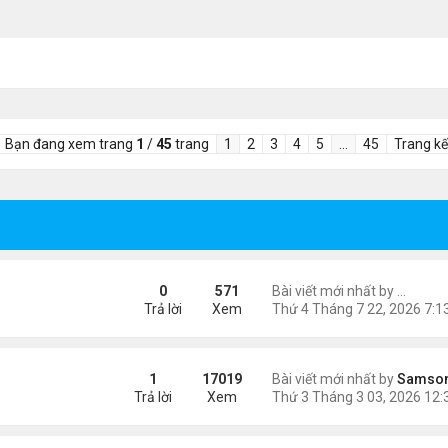
Bạn đang xem trang
1
/
45
trang
1
2
3
4
5
…
45
Trang kế
 Góc nhìn từ trang phục thi đấu
0
571
Bài viết mới nhất by
lilyq26
Trả lời
Xem
ngày 8/3
1
17019
Bài viết mới nhất by
Samso
Trả lời
Xem