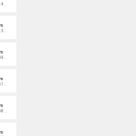
Thứ 3 Tháng 12 13, 2022 10:42 am
ws
Thứ 3 Tháng 12 13, 2022 10:35 am
ws
Thứ 5 Tháng 12 08, 2022 5:04 pm
ws
Thứ 5 Tháng 11 17, 2022 5:51 pm
ws
Thứ 5 Tháng 11 17, 2022 4:48 pm
ws