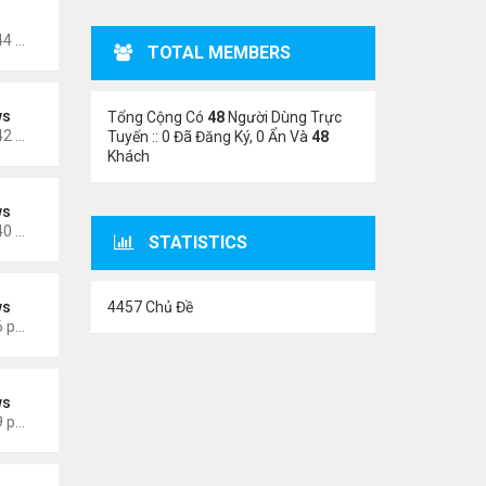
oigm
Thứ 5 Tháng 11 02, 2023 4:44 am
TOTAL MEMBERS
ws
Tổng Cộng Có
48
Người Dùng Trực
Thứ 5 Tháng 6 15, 2023 10:42 am
Tuyến :: 0 Đã Đăng Ký, 0 Ẩn Và
48
Khách
ws
Thứ 5 Tháng 6 15, 2023 10:40 am
STATISTICS
4457 Chủ Đề
ws
Thứ 3 Tháng 3 28, 2023 5:56 pm
ws
Thứ 4 Tháng 3 22, 2023 5:29 pm