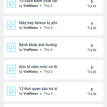
10 cách kiểm soát cảm giác thèm ăn hiệu quả
0
by
VietNews
Thứ 5 Tháng 7 28, 2022 1:36 pm
Trả lời
Máy bay Airbus tự phá kỷ lục bay lâu trong khí quy
0
by
VietNews
Thứ 5 Tháng 7 28, 2022 1:35 pm
Trả lời
Bệnh khớp ảnh hưởng đời sống chăn gối thế nào?
0
by
VietNews
Thứ 5 Tháng 7 28, 2022 1:33 pm
Trả lời
Độc tố nấm mốc có thể gây ung thư
0
by
VietNews
Thứ 5 Tháng 7 21, 2022 5:25 pm
Trả lời
12 thói quen xấu trẻ dễ bắt chước bố mẹ
0
by
VietNews
Thứ 5 Tháng 7 21, 2022 4:43 pm
Trả lời