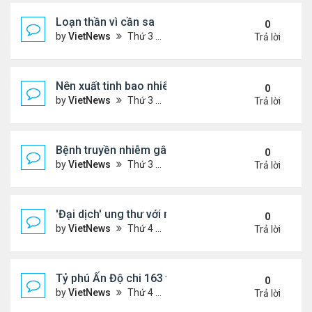
Loạn thần vì cần sa
0
by
VietNews
Thứ 3 Tháng 10 25, 2022 4:45 pm
Trả lời
Nên xuất tinh bao nhiêu lần một tuần?
0
by
VietNews
Thứ 3 Tháng 10 25, 2022 4:24 pm
Trả lời
Bệnh truyền nhiễm gây chết người nhiều nhất thế gi
0
by
VietNews
Thứ 3 Tháng 10 25, 2022 4:19 pm
Trả lời
'Đại dịch' ung thư với người dưới 50 tuổi
0
by
VietNews
Thứ 4 Tháng 10 19, 2022 4:51 pm
Trả lời
Tỷ phú Ấn Độ chi 163 triệu USD mua biệt thự đắt n
0
by
VietNews
Thứ 4 Tháng 10 19, 2022 4:44 pm
Trả lời