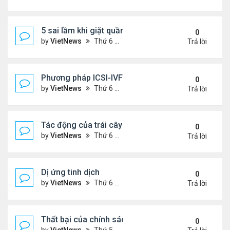
5 sai lầm khi giặt quần áo
0
by
VietNews
Thứ 6 Tháng 8 05, 2022 2:21 pm
Trả lời
Phương pháp ICSI-IVF điều trị vô sinh nam nặng
0
by
VietNews
Thứ 6 Tháng 8 05, 2022 12:24 pm
Trả lời
Tác động của trái cây sấy đến đường huyết
0
by
VietNews
Thứ 6 Tháng 8 05, 2022 12:13 pm
Trả lời
Dị ứng tinh dịch
0
by
VietNews
Thứ 6 Tháng 8 05, 2022 12:06 pm
Trả lời
Thất bại của chính sách khuyến khích sinh đẻ ở T
0