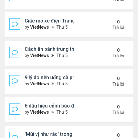
Giấc mơ xe điện Trung Quốc: Các hãng công nghệ
0
by
VietNews
Thứ 5 Tháng 8 18, 2022 5:28 pm
Trả lời
Cách ăn bánh trung thu không lo béo
0
by
VietNews
Thứ 5 Tháng 8 18, 2022 5:25 pm
Trả lời
9 lý do nên uống cà phê mỗi ngày
0
by
VietNews
Thứ 5 Tháng 8 18, 2022 5:11 pm
Trả lời
6 dấu hiệu cảnh báo đau tim ở phụ nữ cần lưu ý
0
by
VietNews
Thứ 5 Tháng 8 18, 2022 5:09 pm
Trả lời
'Mùi vị như rác' trong miệng sau khi uống thuốc C
0