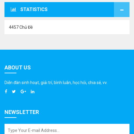
STATISTICS
4457 Chủ Đề
ABOUT US
Diễn đàn sinh hoạt, giải trí, bình luân, học hỏi, chia sẻ, vv.
NEWSLETTER