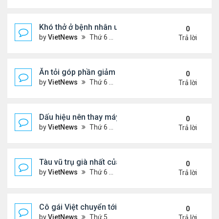
Khó thở ở bệnh nhân ung thư phổi
0
by
VietNews
Thứ 6 Tháng 8 19, 2022 5:13 pm
Trả lời
Ăn tỏi góp phần giảm cholesterol 'xấu'
0
by
VietNews
Thứ 6 Tháng 8 19, 2022 5:11 pm
Trả lời
Dấu hiệu nên thay máy giặt mới
0
by
VietNews
Thứ 6 Tháng 8 19, 2022 5:09 pm
Trả lời
Tàu vũ trụ già nhất của NASA tròn 45 tuổi
0
by
VietNews
Thứ 6 Tháng 8 19, 2022 4:29 pm
Trả lời
Cô gái Việt chuyển tới Nepal sống vì mê leo núi
0
by
VietNews
Thứ 5 Tháng 8 18, 2022 5:32 pm
Trả lời