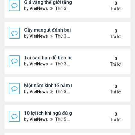
Giá vàng thế giới tăng thẳng đứng
0
by
VietNews
Thứ 3 Tháng 12 13, 2022 10:54 am
Trả lời
Cầy mangut đánh bại rắn mamba đen
0
by
VietNews
Thứ 3 Tháng 12 13, 2022 10:50 am
Trả lời
Tại sao bạn dễ béo hơn vào mùa đông?
0
by
VietNews
Thứ 3 Tháng 12 13, 2022 10:42 am
Trả lời
Một năm kinh tế nằm ngoài dự liệu của Fed
0
by
VietNews
Thứ 3 Tháng 12 13, 2022 10:35 am
Trả lời
10 lợi ích khi ngủ đủ giấc
0
by
VietNews
Thứ 5 Tháng 12 08, 2022 5:04 pm
Trả lời