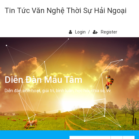
Tin Tức Văn Nghệ Thời Sự Hải Ngoại
Login
/
Register
Diễn Đàn Mẫu Tâm
Diễn đàn sinh hoạt, giải trí, bình luân, học hỏi, chia sẻ, vv.