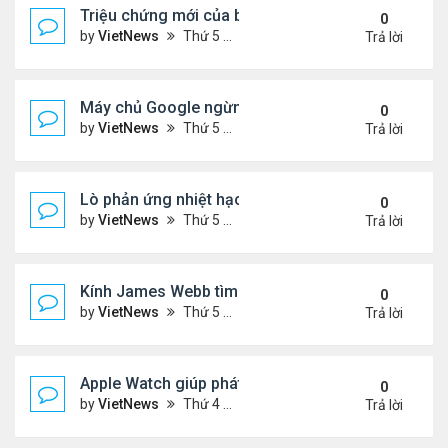
Triệu chứng mới của biến thể phụ BA.5
0
by
VietNews
Thứ 5 Tháng 7 21, 2022 2:10 pm
Trả lời
Máy chủ Google ngừng hoạt động vì nắng nóng
0
by
VietNews
Thứ 5 Tháng 7 21, 2022 12:00 pm
Trả lời
Lò phản ứng nhiệt hạch nóng gấp 5 lần lõi Mặt Trờ
0
by
VietNews
Thứ 5 Tháng 7 21, 2022 11:59 am
Trả lời
Kính James Webb tìm thấy thiên hà cổ xưa nhất
0
by
VietNews
Thứ 5 Tháng 7 21, 2022 11:05 am
Trả lời
Apple Watch giúp phát hiện khối u
0
by
VietNews
Thứ 4 Tháng 7 20, 2022 5:02 pm
Trả lời