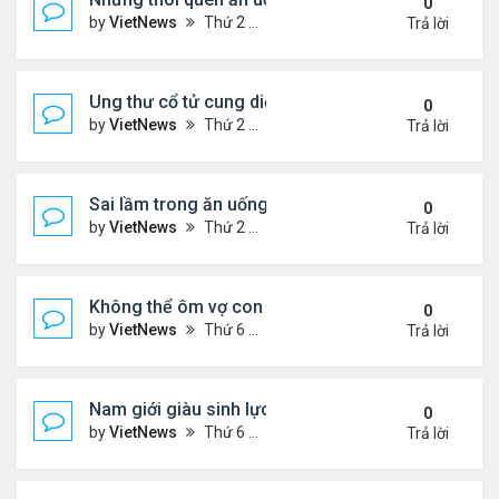
0
by
VietNews
Thứ 2 Tháng 8 15, 2022 3:50 pm
Trả lời
Ung thư cổ tử cung diễn tiến âm thầm
0
by
VietNews
Thứ 2 Tháng 8 15, 2022 3:48 pm
Trả lời
Sai lầm trong ăn uống gây suy giảm sinh lý ở nam 
0
by
VietNews
Thứ 2 Tháng 8 15, 2022 2:40 pm
Trả lời
Không thể ôm vợ con vì căn bệnh quái ác
0
by
VietNews
Thứ 6 Tháng 8 12, 2022 4:34 pm
Trả lời
Nam giới giàu sinh lực nhất vào thời điểm nào tro
0
by
VietNews
Thứ 6 Tháng 8 12, 2022 3:08 pm
Trả lời