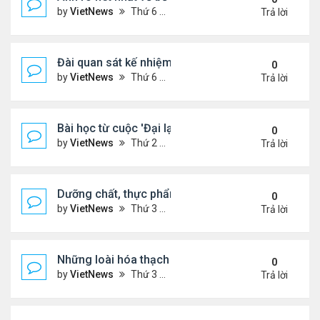
by
VietNews
Thứ 6 Tháng 1 13, 2023 1:28 pm
Trả lời
Đài quan sát kế nhiệm kính viễn vọng James Webb
0
by
VietNews
Thứ 6 Tháng 1 13, 2023 10:09 am
Trả lời
Bài học từ cuộc 'Đại lạm phát' cách đây 500 năm
0
by
VietNews
Thứ 2 Tháng 1 02, 2023 3:40 pm
Trả lời
Dưỡng chất, thực phẩm tốt cho người cao huyết á
0
by
VietNews
Thứ 3 Tháng 12 13, 2022 11:14 am
Trả lời
Những loài hóa thạch sống tồn tại lâu nhất trên Trá
0
by
VietNews
Thứ 3 Tháng 12 13, 2022 11:11 am
Trả lời