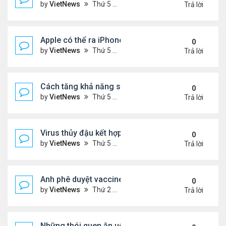
by
VietNews
Thứ 5 Tháng 8 18, 2022 4:39 pm
Trả lời
Apple có thể ra iPhone 14 ngày 7/9
0
by
VietNews
Thứ 5 Tháng 8 18, 2022 4:20 pm
Trả lời
Cách tăng khả năng sống sót khi máy bay gặp sự 
0
by
VietNews
Thứ 5 Tháng 8 18, 2022 4:11 pm
Trả lời
Virus thủy đậu kết hợp virus mụn rộp thành bệnh n
0
by
VietNews
Thứ 5 Tháng 8 18, 2022 3:28 pm
Trả lời
Anh phê duyệt vaccine đặc hiệu với biến chủng O
0
by
VietNews
Thứ 2 Tháng 8 15, 2022 3:54 pm
Trả lời
Những thói quen ăn uống gây lão hóa nhanh