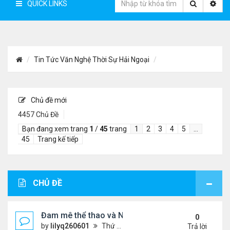
QUICK LINKS
Tin Tức Văn Nghệ Thời Sự Hải Ngoại
Chủ đề mới
4457 Chủ Đề
Bạn đang xem trang
1
/
45
trang
1
2
3
4
5
…
45
Trang kế tiếp
CHỦ ĐỀ
Đam mê thể thao và Ngôn ngữ thiết kế: Góc nhìn từ
0
by
lilyq260601
Thứ 4 Tháng 7 22, 2026 7:13 pm
Trả lời