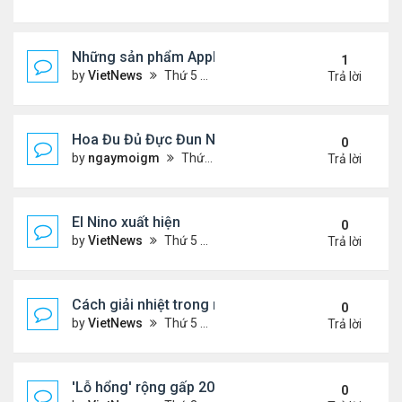
Những sản phẩm Apple có thể ra mắt ngày 8/3
1
by
VietNews
Thứ 5 Tháng 3 03, 2022 12:34 pm
Trả lời
Hoa Đu Đủ Đực Đun Nước Uống Với Những Tác Dụn
0
by
ngaymoigm
Thứ 5 Tháng 11 02, 2023 4:44 am
Trả lời
El Nino xuất hiện
0
by
VietNews
Thứ 5 Tháng 6 15, 2023 10:42 am
Trả lời
Cách giải nhiệt trong nắng nóng
0
by
VietNews
Thứ 5 Tháng 6 15, 2023 10:40 am
Trả lời
'Lỗ hổng' rộng gấp 20 lần Trái Đất xuất hiện trên M
0