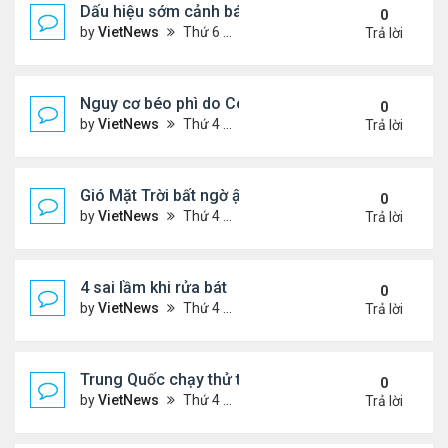
Dấu hiệu sớm cảnh báo bệnh tiểu đường
0
by
VietNews
Thứ 6 Tháng 8 12, 2022 3:03 pm
Trả lời
Nguy cơ béo phì do Covid-19
0
by
VietNews
Thứ 4 Tháng 8 10, 2022 5:13 pm
Trả lời
Gió Mặt Trời bất ngờ ập tới Trái Đất
0
by
VietNews
Thứ 4 Tháng 8 10, 2022 3:06 pm
Trả lời
4 sai lầm khi rửa bát
0
by
VietNews
Thứ 4 Tháng 8 10, 2022 3:02 pm
Trả lời
Trung Quốc chạy thử tàu đệm từ treo ngược
0
by
VietNews
Thứ 4 Tháng 8 10, 2022 3:01 pm
Trả lời