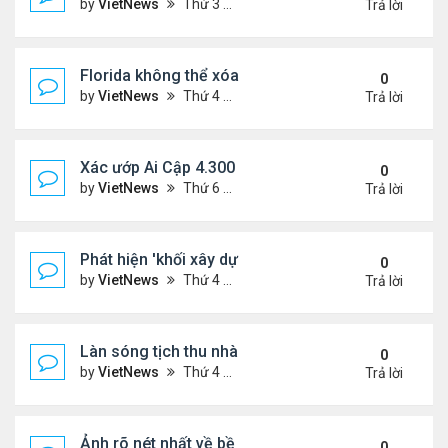
by
VietNews
Thứ 3 Tháng 3 28, 2023 5:56 pm
Trả lời
Florida không thể xóa sổ Trăn Miến Điện
0
by
VietNews
Thứ 4 Tháng 3 22, 2023 5:29 pm
Trả lời
Xác ướp Ai Cập 4.300 năm phủ đầy vàng lá
0
by
VietNews
Thứ 6 Tháng 1 27, 2023 2:01 pm
Trả lời
Phát hiện 'khối xây dựng sự sống' lạnh nhất vũ trụ
0
by
VietNews
Thứ 4 Tháng 1 25, 2023 4:26 pm
Trả lời
Làn sóng tịch thu nhà
0
by
VietNews
Thứ 4 Tháng 1 25, 2023 3:27 pm
Trả lời
Ảnh rõ nét nhất về bề mặt Mặt Trăng chụp từ Trái 
0