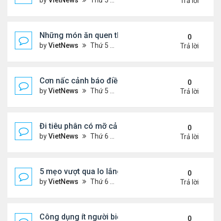
by
VietNews
Thứ 5 Tháng 8 04, 2022 5:21 pm
Trả lời
Những món ăn quen thuộc rút ngắn tuổi thọ
0
by
VietNews
Thứ 5 Tháng 8 04, 2022 4:03 pm
Trả lời
Cơn nấc cảnh báo điều gì về sức khỏe?
0
by
VietNews
Thứ 5 Tháng 8 04, 2022 3:12 pm
Trả lời
Đi tiêu phân có mỡ cảnh báo nguy cơ bệnh tật
0
by
VietNews
Thứ 6 Tháng 7 29, 2022 5:15 pm
Trả lời
5 mẹo vượt qua lo lắng trong thời kỳ lạm phát
0
by
VietNews
Thứ 6 Tháng 7 29, 2022 5:12 pm
Trả lời
Công dụng ít người biết của dầu ô liu
0