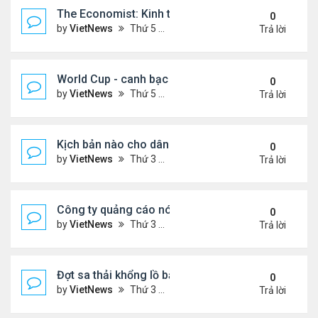
The Economist: Kinh tế thế giới suy thoái vẫn ch
0
by
VietNews
Thứ 5 Tháng 11 17, 2022 5:51 pm
Trả lời
World Cup - canh bạc 300 tỷ USD thay đổi hình ảnh
0
by
VietNews
Thứ 5 Tháng 11 17, 2022 4:48 pm
Trả lời
Kịch bản nào cho dân số thế giới sau mốc 8 tỷ ngư
0
by
VietNews
Thứ 3 Tháng 11 15, 2022 5:02 pm
Trả lời
Công ty quảng cáo nói Twitter quá rủi ro
0
by
VietNews
Thứ 3 Tháng 11 15, 2022 4:56 pm
Trả lời
Đợt sa thải khổng lồ bắt đầu tại Amazon
0
by
VietNews
Thứ 3 Tháng 11 15, 2022 4:54 pm
Trả lời