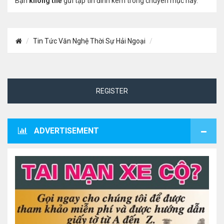
Bạn
không thể
gửi tập tin đính kèm trong chuyên mục này.
Tin Tức Văn Nghệ Thời Sự Hải Ngoại
REGISTER
ADVERTISEMENT