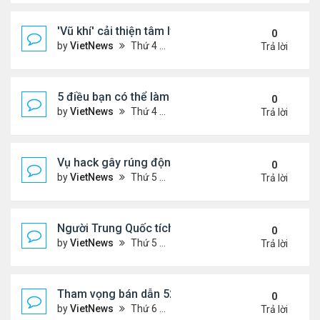
'Vũ khí' cải thiện tâm lý phụ nữ tuổi mãn kinh
0
by
VietNews
Thứ 4 Tháng 10 19, 2022 4:42 pm
Trả lời
5 điều bạn có thể làm để thăng tiến sự nghiệp
0
by
VietNews
Thứ 4 Tháng 10 19, 2022 4:40 pm
Trả lời
Vụ hack gây rúng động Australia
0
by
VietNews
Thứ 5 Tháng 9 29, 2022 4:48 pm
Trả lời
Người Trung Quốc tích cực mua bán đồ hiệu cũ tro
0
by
VietNews
Thứ 5 Tháng 9 29, 2022 4:43 pm
Trả lời
Tham vọng bán dẫn 52 tỷ USD 'khó nhằn' của Mỹ
0
by
VietNews
Thứ 6 Tháng 8 19, 2022 5:14 pm
Trả lời