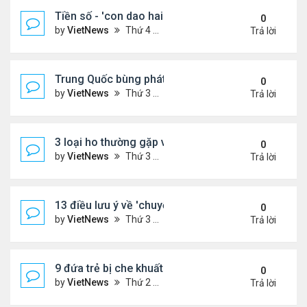
Tiền số - 'con dao hai lưỡi' với các nước đang phát
0
by
VietNews
Thứ 4 Tháng 8 10, 2022 2:19 pm
Trả lời
Trung Quốc bùng phát loại virus mới
0
by
VietNews
Thứ 3 Tháng 8 09, 2022 10:10 am
Trả lời
3 loại ho thường gặp và cách khắc phục
0
by
VietNews
Thứ 3 Tháng 8 09, 2022 9:58 am
Trả lời
13 điều lưu ý về 'chuyện ấy' để sớm có thai
0
by
VietNews
Thứ 3 Tháng 8 09, 2022 9:56 am
Trả lời
9 đứa trẻ bị che khuất khi ngồi trước đầu ôtô
0
by
VietNews
Thứ 2 Tháng 8 08, 2022 5:13 pm
Trả lời