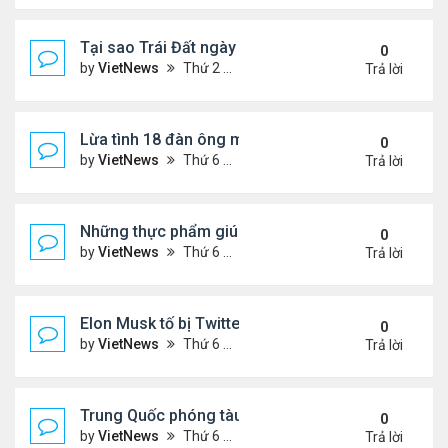
Tại sao Trái Đất ngày càng rời xa Mặt Trời?
0
by
VietNews
Thứ 2 Tháng 8 08, 2022 12:00 pm
Trả lời
Lừa tình 18 đàn ông một lúc
0
by
VietNews
Thứ 6 Tháng 8 05, 2022 4:18 pm
Trả lời
Những thực phẩm giúp giảm mỡ bụng
0
by
VietNews
Thứ 6 Tháng 8 05, 2022 3:08 pm
Trả lời
Elon Musk tố bị Twitter lừa
0
by
VietNews
Thứ 6 Tháng 8 05, 2022 3:01 pm
Trả lời
Trung Quốc phóng tàu vũ trụ tái sử dụng bí ẩn
0
by
VietNews
Thứ 6 Tháng 8 05, 2022 2:24 pm
Trả lời