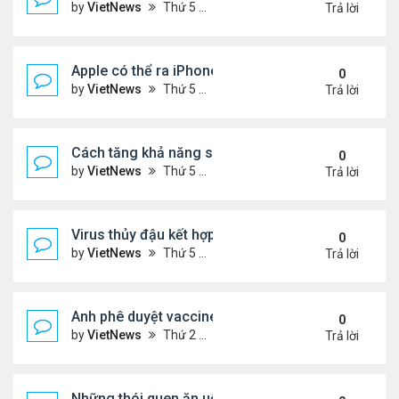
by
VietNews
Thứ 5 Tháng 8 18, 2022 4:39 pm
Trả lời
Apple có thể ra iPhone 14 ngày 7/9
0
by
VietNews
Thứ 5 Tháng 8 18, 2022 4:20 pm
Trả lời
Cách tăng khả năng sống sót khi máy bay gặp sự 
0
by
VietNews
Thứ 5 Tháng 8 18, 2022 4:11 pm
Trả lời
Virus thủy đậu kết hợp virus mụn rộp thành bệnh n
0
by
VietNews
Thứ 5 Tháng 8 18, 2022 3:28 pm
Trả lời
Anh phê duyệt vaccine đặc hiệu với biến chủng O
0
by
VietNews
Thứ 2 Tháng 8 15, 2022 3:54 pm
Trả lời
Những thói quen ăn uống gây lão hóa nhanh