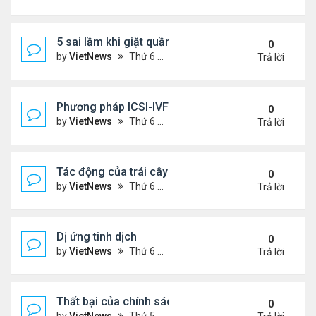
5 sai lầm khi giặt quần áo
0
by
VietNews
Thứ 6 Tháng 8 05, 2022 2:21 pm
Trả lời
Phương pháp ICSI-IVF điều trị vô sinh nam nặng
0
by
VietNews
Thứ 6 Tháng 8 05, 2022 12:24 pm
Trả lời
Tác động của trái cây sấy đến đường huyết
0
by
VietNews
Thứ 6 Tháng 8 05, 2022 12:13 pm
Trả lời
Dị ứng tinh dịch
0
by
VietNews
Thứ 6 Tháng 8 05, 2022 12:06 pm
Trả lời
Thất bại của chính sách khuyến khích sinh đẻ ở T
0