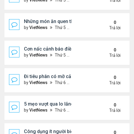
by
VietNews
Thứ 5 Tháng 8 04, 2022 5:21 pm
Trả lời
Những món ăn quen thuộc rút ngắn tuổi thọ
0
by
VietNews
Thứ 5 Tháng 8 04, 2022 4:03 pm
Trả lời
Cơn nấc cảnh báo điều gì về sức khỏe?
0
by
VietNews
Thứ 5 Tháng 8 04, 2022 3:12 pm
Trả lời
Đi tiêu phân có mỡ cảnh báo nguy cơ bệnh tật
0
by
VietNews
Thứ 6 Tháng 7 29, 2022 5:15 pm
Trả lời
5 mẹo vượt qua lo lắng trong thời kỳ lạm phát
0
by
VietNews
Thứ 6 Tháng 7 29, 2022 5:12 pm
Trả lời
Công dụng ít người biết của dầu ô liu
0