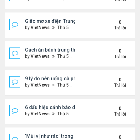
Giấc mơ xe điện Trung Quốc: Các hãng công nghệ
0
by
VietNews
Thứ 5 Tháng 8 18, 2022 5:28 pm
Trả lời
Cách ăn bánh trung thu không lo béo
0
by
VietNews
Thứ 5 Tháng 8 18, 2022 5:25 pm
Trả lời
9 lý do nên uống cà phê mỗi ngày
0
by
VietNews
Thứ 5 Tháng 8 18, 2022 5:11 pm
Trả lời
6 dấu hiệu cảnh báo đau tim ở phụ nữ cần lưu ý
0
by
VietNews
Thứ 5 Tháng 8 18, 2022 5:09 pm
Trả lời
'Mùi vị như rác' trong miệng sau khi uống thuốc C
0