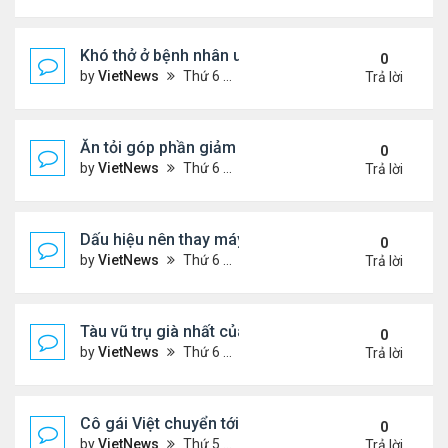
Khó thở ở bệnh nhân ung thư phổi
0
by
VietNews
Thứ 6 Tháng 8 19, 2022 5:13 pm
Trả lời
Ăn tỏi góp phần giảm cholesterol 'xấu'
0
by
VietNews
Thứ 6 Tháng 8 19, 2022 5:11 pm
Trả lời
Dấu hiệu nên thay máy giặt mới
0
by
VietNews
Thứ 6 Tháng 8 19, 2022 5:09 pm
Trả lời
Tàu vũ trụ già nhất của NASA tròn 45 tuổi
0
by
VietNews
Thứ 6 Tháng 8 19, 2022 4:29 pm
Trả lời
Cô gái Việt chuyển tới Nepal sống vì mê leo núi
0
by
VietNews
Thứ 5 Tháng 8 18, 2022 5:32 pm
Trả lời