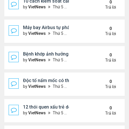
10 cách kiểm soát cảm giác thèm ăn hiệu quả
0
by
VietNews
Thứ 5 Tháng 7 28, 2022 1:36 pm
Trả lời
Máy bay Airbus tự phá kỷ lục bay lâu trong khí quy
0
by
VietNews
Thứ 5 Tháng 7 28, 2022 1:35 pm
Trả lời
Bệnh khớp ảnh hưởng đời sống chăn gối thế nào?
0
by
VietNews
Thứ 5 Tháng 7 28, 2022 1:33 pm
Trả lời
Độc tố nấm mốc có thể gây ung thư
0
by
VietNews
Thứ 5 Tháng 7 21, 2022 5:25 pm
Trả lời
12 thói quen xấu trẻ dễ bắt chước bố mẹ
0
by
VietNews
Thứ 5 Tháng 7 21, 2022 4:43 pm
Trả lời