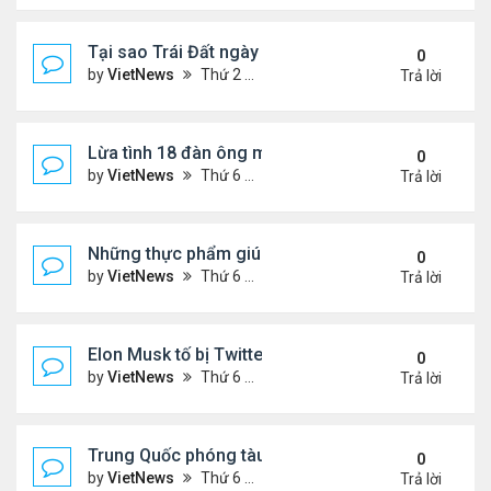
Tại sao Trái Đất ngày càng rời xa Mặt Trời?
0
by
VietNews
Thứ 2 Tháng 8 08, 2022 12:00 pm
Trả lời
Lừa tình 18 đàn ông một lúc
0
by
VietNews
Thứ 6 Tháng 8 05, 2022 4:18 pm
Trả lời
Những thực phẩm giúp giảm mỡ bụng
0
by
VietNews
Thứ 6 Tháng 8 05, 2022 3:08 pm
Trả lời
Elon Musk tố bị Twitter lừa
0
by
VietNews
Thứ 6 Tháng 8 05, 2022 3:01 pm
Trả lời
Trung Quốc phóng tàu vũ trụ tái sử dụng bí ẩn
0
by
VietNews
Thứ 6 Tháng 8 05, 2022 2:24 pm
Trả lời