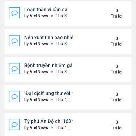
Loạn thần vì cần sa
0
by
VietNews
Thứ 3 Tháng 10 25, 2022 4:45 pm
Trả lời
Nên xuất tinh bao nhiêu lần một tuần?
0
by
VietNews
Thứ 3 Tháng 10 25, 2022 4:24 pm
Trả lời
Bệnh truyền nhiễm gây chết người nhiều nhất thế gi
0
by
VietNews
Thứ 3 Tháng 10 25, 2022 4:19 pm
Trả lời
'Đại dịch' ung thư với người dưới 50 tuổi
0
by
VietNews
Thứ 4 Tháng 10 19, 2022 4:51 pm
Trả lời
Tỷ phú Ấn Độ chi 163 triệu USD mua biệt thự đắt n
0
by
VietNews
Thứ 4 Tháng 10 19, 2022 4:44 pm
Trả lời