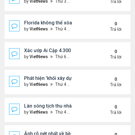
by
VietNews
Thứ 3 Tháng 3 28, 2023 5:56 pm
Trả lời
Florida không thể xóa sổ Trăn Miến Điện
0
by
VietNews
Thứ 4 Tháng 3 22, 2023 5:29 pm
Trả lời
Xác ướp Ai Cập 4.300 năm phủ đầy vàng lá
0
by
VietNews
Thứ 6 Tháng 1 27, 2023 2:01 pm
Trả lời
Phát hiện 'khối xây dựng sự sống' lạnh nhất vũ trụ
0
by
VietNews
Thứ 4 Tháng 1 25, 2023 4:26 pm
Trả lời
Làn sóng tịch thu nhà
0
by
VietNews
Thứ 4 Tháng 1 25, 2023 3:27 pm
Trả lời
Ảnh rõ nét nhất về bề mặt Mặt Trăng chụp từ Trái 
0