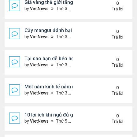
Giá vàng thế giới tăng thẳng đứng
0
by
VietNews
Thứ 3 Tháng 12 13, 2022 10:54 am
Trả lời
Cầy mangut đánh bại rắn mamba đen
0
by
VietNews
Thứ 3 Tháng 12 13, 2022 10:50 am
Trả lời
Tại sao bạn dễ béo hơn vào mùa đông?
0
by
VietNews
Thứ 3 Tháng 12 13, 2022 10:42 am
Trả lời
Một năm kinh tế nằm ngoài dự liệu của Fed
0
by
VietNews
Thứ 3 Tháng 12 13, 2022 10:35 am
Trả lời
10 lợi ích khi ngủ đủ giấc
0
by
VietNews
Thứ 5 Tháng 12 08, 2022 5:04 pm
Trả lời