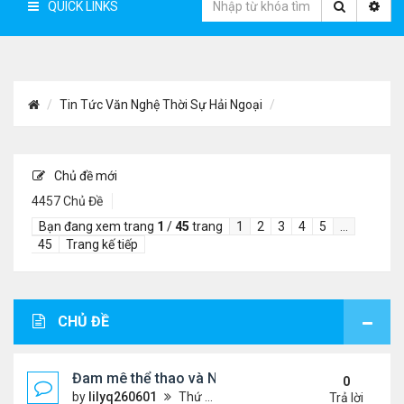
QUICK LINKS
Tin Tức Văn Nghệ Thời Sự Hải Ngoại
Chủ đề mới
4457 Chủ Đề
Bạn đang xem trang
1
/
45
trang
1
2
3
4
5
…
45
Trang kế tiếp
CHỦ ĐỀ
Đam mê thể thao và Ngôn ngữ thiết kế: Góc nhìn từ
0
by
lilyq260601
Thứ 4 Tháng 7 22, 2026 7:13 pm
Trả lời