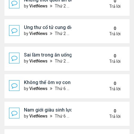
0
by
VietNews
Thứ 2 Tháng 8 15, 2022 3:50 pm
Trả lời
Ung thư cổ tử cung diễn tiến âm thầm
0
by
VietNews
Thứ 2 Tháng 8 15, 2022 3:48 pm
Trả lời
Sai lầm trong ăn uống gây suy giảm sinh lý ở nam 
0
by
VietNews
Thứ 2 Tháng 8 15, 2022 2:40 pm
Trả lời
Không thể ôm vợ con vì căn bệnh quái ác
0
by
VietNews
Thứ 6 Tháng 8 12, 2022 4:34 pm
Trả lời
Nam giới giàu sinh lực nhất vào thời điểm nào tro
0
by
VietNews
Thứ 6 Tháng 8 12, 2022 3:08 pm
Trả lời