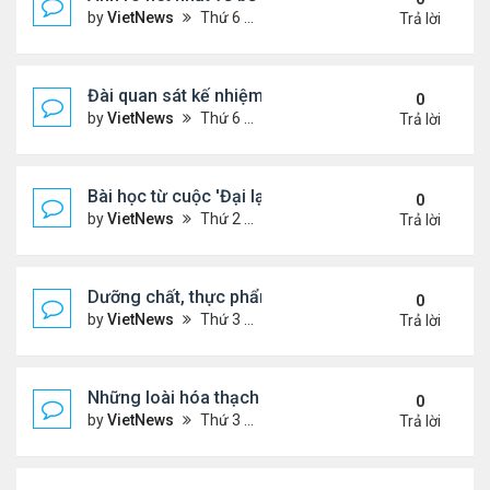
by
VietNews
Thứ 6 Tháng 1 13, 2023 1:28 pm
Trả lời
Đài quan sát kế nhiệm kính viễn vọng James Webb
0
by
VietNews
Thứ 6 Tháng 1 13, 2023 10:09 am
Trả lời
Bài học từ cuộc 'Đại lạm phát' cách đây 500 năm
0
by
VietNews
Thứ 2 Tháng 1 02, 2023 3:40 pm
Trả lời
Dưỡng chất, thực phẩm tốt cho người cao huyết á
0
by
VietNews
Thứ 3 Tháng 12 13, 2022 11:14 am
Trả lời
Những loài hóa thạch sống tồn tại lâu nhất trên Trá
0
by
VietNews
Thứ 3 Tháng 12 13, 2022 11:11 am
Trả lời