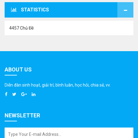
STATISTICS
4457 Chủ Đề
ABOUT US
Diễn đàn sinh hoạt, giải trí, bình luân, học hỏi, chia sẻ, vv.
NEWSLETTER