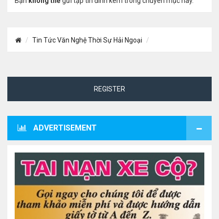
Bạn
không thể
gửi tập tin đính kèm trong chuyên mục này.
Tin Tức Văn Nghệ Thời Sự Hải Ngoại
REGISTER
ADVERTISEMENT