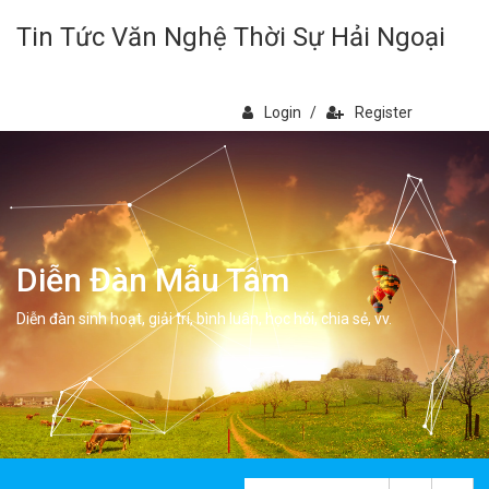
Tin Tức Văn Nghệ Thời Sự Hải Ngoại
Login
/
Register
Diễn Đàn Mẫu Tâm
Diễn đàn sinh hoạt, giải trí, bình luân, học hỏi, chia sẻ, vv.