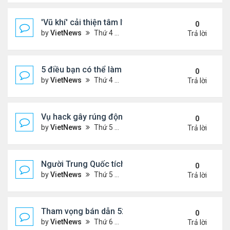
'Vũ khí' cải thiện tâm lý phụ nữ tuổi mãn kinh
0
by
VietNews
Thứ 4 Tháng 10 19, 2022 4:42 pm
Trả lời
5 điều bạn có thể làm để thăng tiến sự nghiệp
0
by
VietNews
Thứ 4 Tháng 10 19, 2022 4:40 pm
Trả lời
Vụ hack gây rúng động Australia
0
by
VietNews
Thứ 5 Tháng 9 29, 2022 4:48 pm
Trả lời
Người Trung Quốc tích cực mua bán đồ hiệu cũ tro
0
by
VietNews
Thứ 5 Tháng 9 29, 2022 4:43 pm
Trả lời
Tham vọng bán dẫn 52 tỷ USD 'khó nhằn' của Mỹ
0
by
VietNews
Thứ 6 Tháng 8 19, 2022 5:14 pm
Trả lời