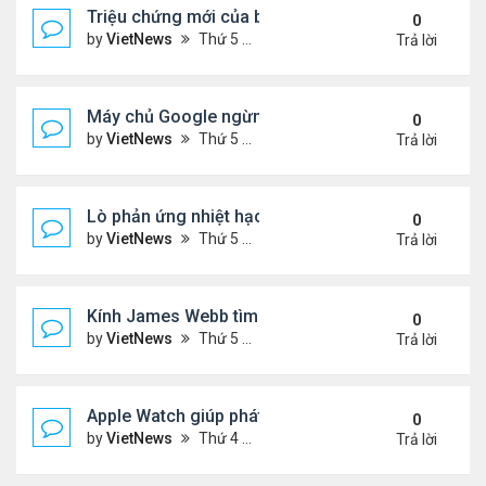
Triệu chứng mới của biến thể phụ BA.5
0
by
VietNews
Thứ 5 Tháng 7 21, 2022 2:10 pm
Trả lời
Máy chủ Google ngừng hoạt động vì nắng nóng
0
by
VietNews
Thứ 5 Tháng 7 21, 2022 12:00 pm
Trả lời
Lò phản ứng nhiệt hạch nóng gấp 5 lần lõi Mặt Trờ
0
by
VietNews
Thứ 5 Tháng 7 21, 2022 11:59 am
Trả lời
Kính James Webb tìm thấy thiên hà cổ xưa nhất
0
by
VietNews
Thứ 5 Tháng 7 21, 2022 11:05 am
Trả lời
Apple Watch giúp phát hiện khối u
0
by
VietNews
Thứ 4 Tháng 7 20, 2022 5:02 pm
Trả lời