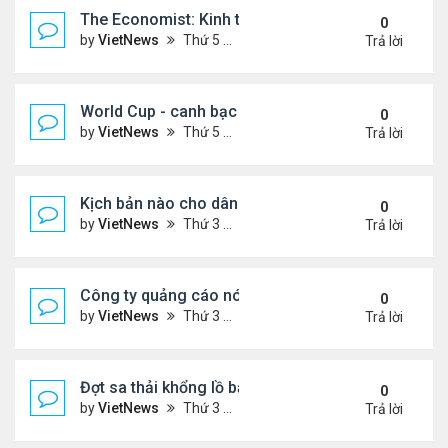
The Economist: Kinh tế thế giới suy thoái vẫn ch
0
by
VietNews
Thứ 5 Tháng 11 17, 2022 5:51 pm
Trả lời
World Cup - canh bạc 300 tỷ USD thay đổi hình ảnh
0
by
VietNews
Thứ 5 Tháng 11 17, 2022 4:48 pm
Trả lời
Kịch bản nào cho dân số thế giới sau mốc 8 tỷ ngư
0
by
VietNews
Thứ 3 Tháng 11 15, 2022 5:02 pm
Trả lời
Công ty quảng cáo nói Twitter quá rủi ro
0
by
VietNews
Thứ 3 Tháng 11 15, 2022 4:56 pm
Trả lời
Đợt sa thải khổng lồ bắt đầu tại Amazon
0
by
VietNews
Thứ 3 Tháng 11 15, 2022 4:54 pm
Trả lời