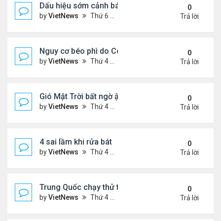
Dấu hiệu sớm cảnh báo bệnh tiểu đường
0
by
VietNews
Thứ 6 Tháng 8 12, 2022 3:03 pm
Trả lời
Nguy cơ béo phì do Covid-19
0
by
VietNews
Thứ 4 Tháng 8 10, 2022 5:13 pm
Trả lời
Gió Mặt Trời bất ngờ ập tới Trái Đất
0
by
VietNews
Thứ 4 Tháng 8 10, 2022 3:06 pm
Trả lời
4 sai lầm khi rửa bát
0
by
VietNews
Thứ 4 Tháng 8 10, 2022 3:02 pm
Trả lời
Trung Quốc chạy thử tàu đệm từ treo ngược
0
by
VietNews
Thứ 4 Tháng 8 10, 2022 3:01 pm
Trả lời