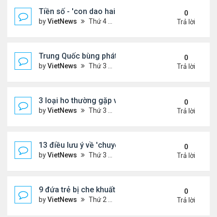
Tiền số - 'con dao hai lưỡi' với các nước đang phát
0
by
VietNews
Thứ 4 Tháng 8 10, 2022 2:19 pm
Trả lời
Trung Quốc bùng phát loại virus mới
0
by
VietNews
Thứ 3 Tháng 8 09, 2022 10:10 am
Trả lời
3 loại ho thường gặp và cách khắc phục
0
by
VietNews
Thứ 3 Tháng 8 09, 2022 9:58 am
Trả lời
13 điều lưu ý về 'chuyện ấy' để sớm có thai
0
by
VietNews
Thứ 3 Tháng 8 09, 2022 9:56 am
Trả lời
9 đứa trẻ bị che khuất khi ngồi trước đầu ôtô
0
by
VietNews
Thứ 2 Tháng 8 08, 2022 5:13 pm
Trả lời