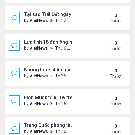
Tại sao Trái Đất ngày càng rời xa Mặt Trời?
0
by
VietNews
Thứ 2 Tháng 8 08, 2022 12:00 pm
Trả lời
Lừa tình 18 đàn ông một lúc
0
by
VietNews
Thứ 6 Tháng 8 05, 2022 4:18 pm
Trả lời
Những thực phẩm giúp giảm mỡ bụng
0
by
VietNews
Thứ 6 Tháng 8 05, 2022 3:08 pm
Trả lời
Elon Musk tố bị Twitter lừa
0
by
VietNews
Thứ 6 Tháng 8 05, 2022 3:01 pm
Trả lời
Trung Quốc phóng tàu vũ trụ tái sử dụng bí ẩn
0
by
VietNews
Thứ 6 Tháng 8 05, 2022 2:24 pm
Trả lời