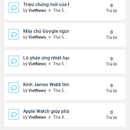
Triệu chứng mới của biến thể phụ BA.5
0
by
VietNews
Thứ 5 Tháng 7 21, 2022 2:10 pm
Trả lời
Máy chủ Google ngừng hoạt động vì nắng nóng
0
by
VietNews
Thứ 5 Tháng 7 21, 2022 12:00 pm
Trả lời
Lò phản ứng nhiệt hạch nóng gấp 5 lần lõi Mặt Trờ
0
by
VietNews
Thứ 5 Tháng 7 21, 2022 11:59 am
Trả lời
Kính James Webb tìm thấy thiên hà cổ xưa nhất
0
by
VietNews
Thứ 5 Tháng 7 21, 2022 11:05 am
Trả lời
Apple Watch giúp phát hiện khối u
0
by
VietNews
Thứ 4 Tháng 7 20, 2022 5:02 pm
Trả lời