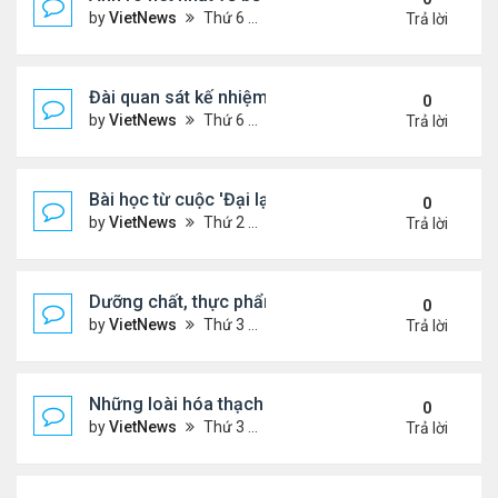
by
VietNews
Thứ 6 Tháng 1 13, 2023 1:28 pm
Trả lời
Đài quan sát kế nhiệm kính viễn vọng James Webb
0
by
VietNews
Thứ 6 Tháng 1 13, 2023 10:09 am
Trả lời
Bài học từ cuộc 'Đại lạm phát' cách đây 500 năm
0
by
VietNews
Thứ 2 Tháng 1 02, 2023 3:40 pm
Trả lời
Dưỡng chất, thực phẩm tốt cho người cao huyết á
0
by
VietNews
Thứ 3 Tháng 12 13, 2022 11:14 am
Trả lời
Những loài hóa thạch sống tồn tại lâu nhất trên Trá
0
by
VietNews
Thứ 3 Tháng 12 13, 2022 11:11 am
Trả lời