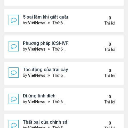
5 sai lầm khi giặt quần áo
0
by
VietNews
Thứ 6 Tháng 8 05, 2022 2:21 pm
Trả lời
Phương pháp ICSI-IVF điều trị vô sinh nam nặng
0
by
VietNews
Thứ 6 Tháng 8 05, 2022 12:24 pm
Trả lời
Tác động của trái cây sấy đến đường huyết
0
by
VietNews
Thứ 6 Tháng 8 05, 2022 12:13 pm
Trả lời
Dị ứng tinh dịch
0
by
VietNews
Thứ 6 Tháng 8 05, 2022 12:06 pm
Trả lời
Thất bại của chính sách khuyến khích sinh đẻ ở T
0