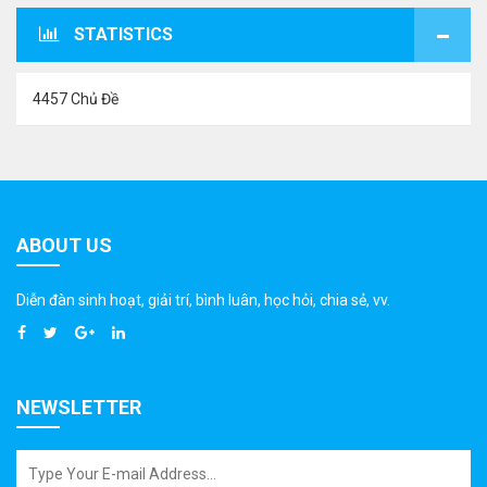
STATISTICS
4457 Chủ Đề
ABOUT US
Diễn đàn sinh hoạt, giải trí, bình luân, học hỏi, chia sẻ, vv.
NEWSLETTER