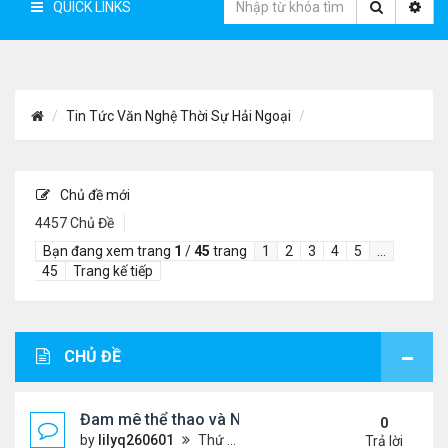
QUICK LINKS
Tin Tức Văn Nghệ Thời Sự Hải Ngoại
Chủ đề mới
4457 Chủ Đề
Bạn đang xem trang
1
/
45
trang
1
2
3
4
5
…
45
Trang kế tiếp
CHỦ ĐỀ
Đam mê thể thao và Ngôn ngữ thiết kế: Góc nhìn từ
0
by
lilyq260601
Thứ 4 Tháng 7 22, 2026 7:13 pm
Trả lời