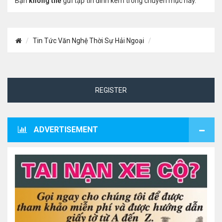
Bạn
không thể
gửi tập tin đính kèm trong chuyên mục này.
Tin Tức Văn Nghệ Thời Sự Hải Ngoại
REGISTER
ADVERTISEMENT