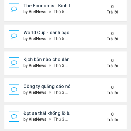
The Economist: Kinh tế thế giới suy thoái vẫn ch
0
by
VietNews
Thứ 5 Tháng 11 17, 2022 5:51 pm
Trả lời
World Cup - canh bạc 300 tỷ USD thay đổi hình ảnh
0
by
VietNews
Thứ 5 Tháng 11 17, 2022 4:48 pm
Trả lời
Kịch bản nào cho dân số thế giới sau mốc 8 tỷ ngư
0
by
VietNews
Thứ 3 Tháng 11 15, 2022 5:02 pm
Trả lời
Công ty quảng cáo nói Twitter quá rủi ro
0
by
VietNews
Thứ 3 Tháng 11 15, 2022 4:56 pm
Trả lời
Đợt sa thải khổng lồ bắt đầu tại Amazon
0
by
VietNews
Thứ 3 Tháng 11 15, 2022 4:54 pm
Trả lời