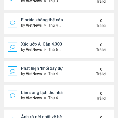
by
VietNews
Thứ 3 Tháng 3 28, 2023 5:56 pm
Trả lời
Florida không thể xóa sổ Trăn Miến Điện
0
by
VietNews
Thứ 4 Tháng 3 22, 2023 5:29 pm
Trả lời
Xác ướp Ai Cập 4.300 năm phủ đầy vàng lá
0
by
VietNews
Thứ 6 Tháng 1 27, 2023 2:01 pm
Trả lời
Phát hiện 'khối xây dựng sự sống' lạnh nhất vũ trụ
0
by
VietNews
Thứ 4 Tháng 1 25, 2023 4:26 pm
Trả lời
Làn sóng tịch thu nhà
0
by
VietNews
Thứ 4 Tháng 1 25, 2023 3:27 pm
Trả lời
Ảnh rõ nét nhất về bề mặt Mặt Trăng chụp từ Trái 
0