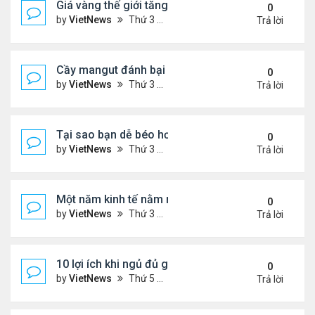
Giá vàng thế giới tăng thẳng đứng
0
by
VietNews
Thứ 3 Tháng 12 13, 2022 10:54 am
Trả lời
Cầy mangut đánh bại rắn mamba đen
0
by
VietNews
Thứ 3 Tháng 12 13, 2022 10:50 am
Trả lời
Tại sao bạn dễ béo hơn vào mùa đông?
0
by
VietNews
Thứ 3 Tháng 12 13, 2022 10:42 am
Trả lời
Một năm kinh tế nằm ngoài dự liệu của Fed
0
by
VietNews
Thứ 3 Tháng 12 13, 2022 10:35 am
Trả lời
10 lợi ích khi ngủ đủ giấc
0
by
VietNews
Thứ 5 Tháng 12 08, 2022 5:04 pm
Trả lời