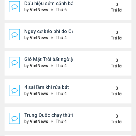
Dấu hiệu sớm cảnh báo bệnh tiểu đường
0
by
VietNews
Thứ 6 Tháng 8 12, 2022 3:03 pm
Trả lời
Nguy cơ béo phì do Covid-19
0
by
VietNews
Thứ 4 Tháng 8 10, 2022 5:13 pm
Trả lời
Gió Mặt Trời bất ngờ ập tới Trái Đất
0
by
VietNews
Thứ 4 Tháng 8 10, 2022 3:06 pm
Trả lời
4 sai lầm khi rửa bát
0
by
VietNews
Thứ 4 Tháng 8 10, 2022 3:02 pm
Trả lời
Trung Quốc chạy thử tàu đệm từ treo ngược
0
by
VietNews
Thứ 4 Tháng 8 10, 2022 3:01 pm
Trả lời