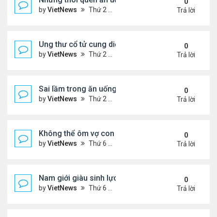
0
by
VietNews
Thứ 2 Tháng 8 15, 2022 3:50 pm
Trả lời
Ung thư cổ tử cung diễn tiến âm thầm
0
by
VietNews
Thứ 2 Tháng 8 15, 2022 3:48 pm
Trả lời
Sai lầm trong ăn uống gây suy giảm sinh lý ở nam 
0
by
VietNews
Thứ 2 Tháng 8 15, 2022 2:40 pm
Trả lời
Không thể ôm vợ con vì căn bệnh quái ác
0
by
VietNews
Thứ 6 Tháng 8 12, 2022 4:34 pm
Trả lời
Nam giới giàu sinh lực nhất vào thời điểm nào tro
0
by
VietNews
Thứ 6 Tháng 8 12, 2022 3:08 pm
Trả lời