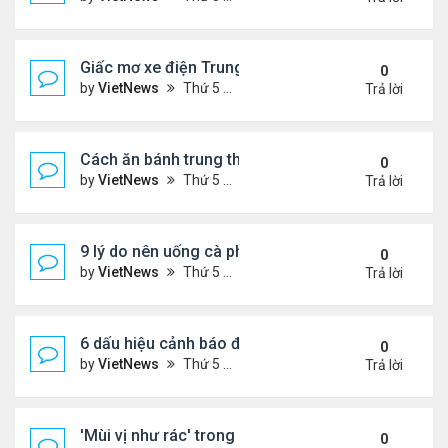
Giấc mơ xe điện Trung Quốc: Các hãng công nghệ
0
by
VietNews
Thứ 5 Tháng 8 18, 2022 5:28 pm
Trả lời
Cách ăn bánh trung thu không lo béo
0
by
VietNews
Thứ 5 Tháng 8 18, 2022 5:25 pm
Trả lời
9 lý do nên uống cà phê mỗi ngày
0
by
VietNews
Thứ 5 Tháng 8 18, 2022 5:11 pm
Trả lời
6 dấu hiệu cảnh báo đau tim ở phụ nữ cần lưu ý
0
by
VietNews
Thứ 5 Tháng 8 18, 2022 5:09 pm
Trả lời
'Mùi vị như rác' trong miệng sau khi uống thuốc C
0