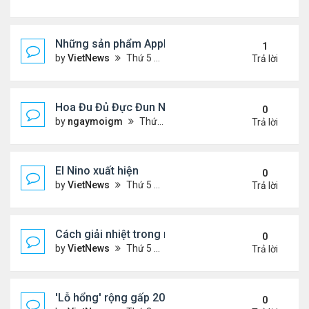
Những sản phẩm Apple có thể ra mắt ngày 8/3
1
by
VietNews
Thứ 5 Tháng 3 03, 2022 12:34 pm
Trả lời
Hoa Đu Đủ Đực Đun Nước Uống Với Những Tác Dụn
0
by
ngaymoigm
Thứ 5 Tháng 11 02, 2023 4:44 am
Trả lời
El Nino xuất hiện
0
by
VietNews
Thứ 5 Tháng 6 15, 2023 10:42 am
Trả lời
Cách giải nhiệt trong nắng nóng
0
by
VietNews
Thứ 5 Tháng 6 15, 2023 10:40 am
Trả lời
'Lỗ hổng' rộng gấp 20 lần Trái Đất xuất hiện trên M
0