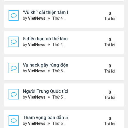
'Vũ khí' cải thiện tâm lý phụ nữ tuổi mãn kinh
0
by
VietNews
Thứ 4 Tháng 10 19, 2022 4:42 pm
Trả lời
5 điều bạn có thể làm để thăng tiến sự nghiệp
0
by
VietNews
Thứ 4 Tháng 10 19, 2022 4:40 pm
Trả lời
Vụ hack gây rúng động Australia
0
by
VietNews
Thứ 5 Tháng 9 29, 2022 4:48 pm
Trả lời
Người Trung Quốc tích cực mua bán đồ hiệu cũ tro
0
by
VietNews
Thứ 5 Tháng 9 29, 2022 4:43 pm
Trả lời
Tham vọng bán dẫn 52 tỷ USD 'khó nhằn' của Mỹ
0
by
VietNews
Thứ 6 Tháng 8 19, 2022 5:14 pm
Trả lời