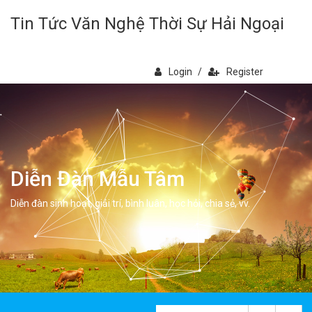
Tin Tức Văn Nghệ Thời Sự Hải Ngoại
Login
/
Register
Diễn Đàn Mẫu Tâm
Diễn đàn sinh hoạt, giải trí, bình luân, học hỏi, chia sẻ, vv.