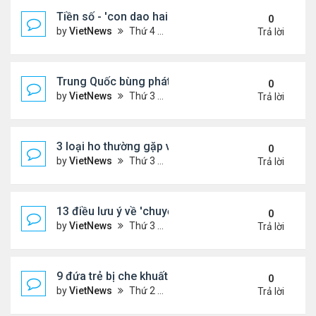
Tiền số - 'con dao hai lưỡi' với các nước đang phát
0
by
VietNews
Thứ 4 Tháng 8 10, 2022 2:19 pm
Trả lời
Trung Quốc bùng phát loại virus mới
0
by
VietNews
Thứ 3 Tháng 8 09, 2022 10:10 am
Trả lời
3 loại ho thường gặp và cách khắc phục
0
by
VietNews
Thứ 3 Tháng 8 09, 2022 9:58 am
Trả lời
13 điều lưu ý về 'chuyện ấy' để sớm có thai
0
by
VietNews
Thứ 3 Tháng 8 09, 2022 9:56 am
Trả lời
9 đứa trẻ bị che khuất khi ngồi trước đầu ôtô
0
by
VietNews
Thứ 2 Tháng 8 08, 2022 5:13 pm
Trả lời