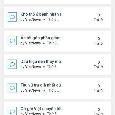
Khó thở ở bệnh nhân ung thư phổi
0
by
VietNews
Thứ 6 Tháng 8 19, 2022 5:13 pm
Trả lời
Ăn tỏi góp phần giảm cholesterol 'xấu'
0
by
VietNews
Thứ 6 Tháng 8 19, 2022 5:11 pm
Trả lời
Dấu hiệu nên thay máy giặt mới
0
by
VietNews
Thứ 6 Tháng 8 19, 2022 5:09 pm
Trả lời
Tàu vũ trụ già nhất của NASA tròn 45 tuổi
0
by
VietNews
Thứ 6 Tháng 8 19, 2022 4:29 pm
Trả lời
Cô gái Việt chuyển tới Nepal sống vì mê leo núi
0
by
VietNews
Thứ 5 Tháng 8 18, 2022 5:32 pm
Trả lời