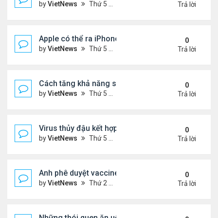
by
VietNews
Thứ 5 Tháng 8 18, 2022 4:39 pm
Trả lời
Apple có thể ra iPhone 14 ngày 7/9
0
by
VietNews
Thứ 5 Tháng 8 18, 2022 4:20 pm
Trả lời
Cách tăng khả năng sống sót khi máy bay gặp sự 
0
by
VietNews
Thứ 5 Tháng 8 18, 2022 4:11 pm
Trả lời
Virus thủy đậu kết hợp virus mụn rộp thành bệnh n
0
by
VietNews
Thứ 5 Tháng 8 18, 2022 3:28 pm
Trả lời
Anh phê duyệt vaccine đặc hiệu với biến chủng O
0
by
VietNews
Thứ 2 Tháng 8 15, 2022 3:54 pm
Trả lời
Những thói quen ăn uống gây lão hóa nhanh