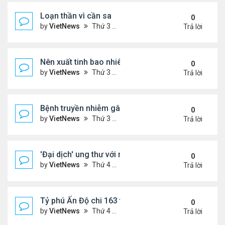
Loạn thần vì cần sa
0
by
VietNews
Thứ 3 Tháng 10 25, 2022 4:45 pm
Trả lời
Nên xuất tinh bao nhiêu lần một tuần?
0
by
VietNews
Thứ 3 Tháng 10 25, 2022 4:24 pm
Trả lời
Bệnh truyền nhiễm gây chết người nhiều nhất thế gi
0
by
VietNews
Thứ 3 Tháng 10 25, 2022 4:19 pm
Trả lời
'Đại dịch' ung thư với người dưới 50 tuổi
0
by
VietNews
Thứ 4 Tháng 10 19, 2022 4:51 pm
Trả lời
Tỷ phú Ấn Độ chi 163 triệu USD mua biệt thự đắt n
0
by
VietNews
Thứ 4 Tháng 10 19, 2022 4:44 pm
Trả lời