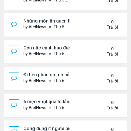
by
VietNews
Thứ 5 Tháng 8 04, 2022 5:21 pm
Trả lời
Những món ăn quen thuộc rút ngắn tuổi thọ
0
by
VietNews
Thứ 5 Tháng 8 04, 2022 4:03 pm
Trả lời
Cơn nấc cảnh báo điều gì về sức khỏe?
0
by
VietNews
Thứ 5 Tháng 8 04, 2022 3:12 pm
Trả lời
Đi tiêu phân có mỡ cảnh báo nguy cơ bệnh tật
0
by
VietNews
Thứ 6 Tháng 7 29, 2022 5:15 pm
Trả lời
5 mẹo vượt qua lo lắng trong thời kỳ lạm phát
0
by
VietNews
Thứ 6 Tháng 7 29, 2022 5:12 pm
Trả lời
Công dụng ít người biết của dầu ô liu
0