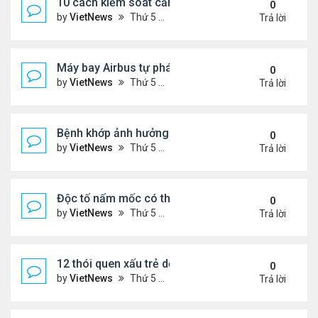
10 cách kiểm soát cảm giác thèm ăn hiệu quả
0
by
VietNews
Thứ 5 Tháng 7 28, 2022 1:36 pm
Trả lời
Máy bay Airbus tự phá kỷ lục bay lâu trong khí quy
0
by
VietNews
Thứ 5 Tháng 7 28, 2022 1:35 pm
Trả lời
Bệnh khớp ảnh hưởng đời sống chăn gối thế nào?
0
by
VietNews
Thứ 5 Tháng 7 28, 2022 1:33 pm
Trả lời
Độc tố nấm mốc có thể gây ung thư
0
by
VietNews
Thứ 5 Tháng 7 21, 2022 5:25 pm
Trả lời
12 thói quen xấu trẻ dễ bắt chước bố mẹ
0
by
VietNews
Thứ 5 Tháng 7 21, 2022 4:43 pm
Trả lời