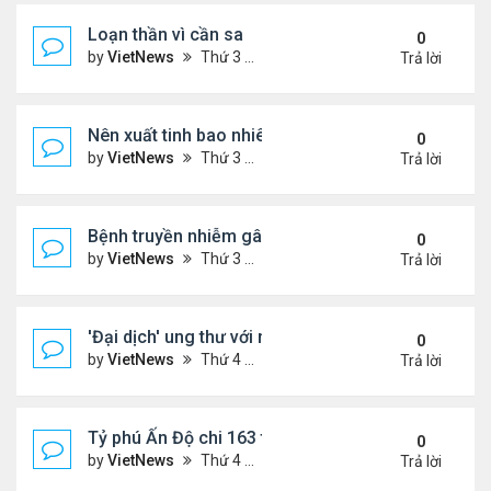
Loạn thần vì cần sa
0
by
VietNews
Thứ 3 Tháng 10 25, 2022 4:45 pm
Trả lời
Nên xuất tinh bao nhiêu lần một tuần?
0
by
VietNews
Thứ 3 Tháng 10 25, 2022 4:24 pm
Trả lời
Bệnh truyền nhiễm gây chết người nhiều nhất thế gi
0
by
VietNews
Thứ 3 Tháng 10 25, 2022 4:19 pm
Trả lời
'Đại dịch' ung thư với người dưới 50 tuổi
0
by
VietNews
Thứ 4 Tháng 10 19, 2022 4:51 pm
Trả lời
Tỷ phú Ấn Độ chi 163 triệu USD mua biệt thự đắt n
0
by
VietNews
Thứ 4 Tháng 10 19, 2022 4:44 pm
Trả lời