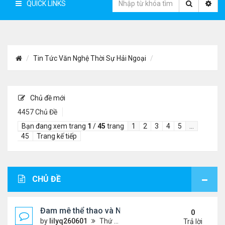
QUICK LINKS
Tin Tức Văn Nghệ Thời Sự Hải Ngoại
Chủ đề mới
4457 Chủ Đề
Bạn đang xem trang
1
/
45
trang
1
2
3
4
5
…
45
Trang kế tiếp
CHỦ ĐỀ
Đam mê thể thao và Ngôn ngữ thiết kế: Góc nhìn từ
0
by
lilyq260601
Thứ 4 Tháng 7 22, 2026 7:13 pm
Trả lời