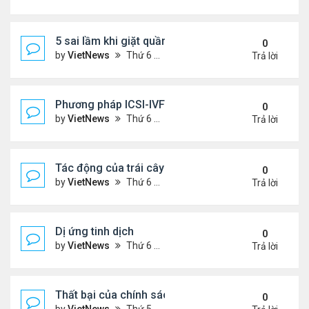
5 sai lầm khi giặt quần áo
0
by
VietNews
Thứ 6 Tháng 8 05, 2022 2:21 pm
Trả lời
Phương pháp ICSI-IVF điều trị vô sinh nam nặng
0
by
VietNews
Thứ 6 Tháng 8 05, 2022 12:24 pm
Trả lời
Tác động của trái cây sấy đến đường huyết
0
by
VietNews
Thứ 6 Tháng 8 05, 2022 12:13 pm
Trả lời
Dị ứng tinh dịch
0
by
VietNews
Thứ 6 Tháng 8 05, 2022 12:06 pm
Trả lời
Thất bại của chính sách khuyến khích sinh đẻ ở T
0