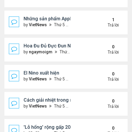
Những sản phẩm Apple có thể ra mắt ngày 8/3
1
by
VietNews
Thứ 5 Tháng 3 03, 2022 12:34 pm
Trả lời
Hoa Đu Đủ Đực Đun Nước Uống Với Những Tác Dụn
0
by
ngaymoigm
Thứ 5 Tháng 11 02, 2023 4:44 am
Trả lời
El Nino xuất hiện
0
by
VietNews
Thứ 5 Tháng 6 15, 2023 10:42 am
Trả lời
Cách giải nhiệt trong nắng nóng
0
by
VietNews
Thứ 5 Tháng 6 15, 2023 10:40 am
Trả lời
'Lỗ hổng' rộng gấp 20 lần Trái Đất xuất hiện trên M
0