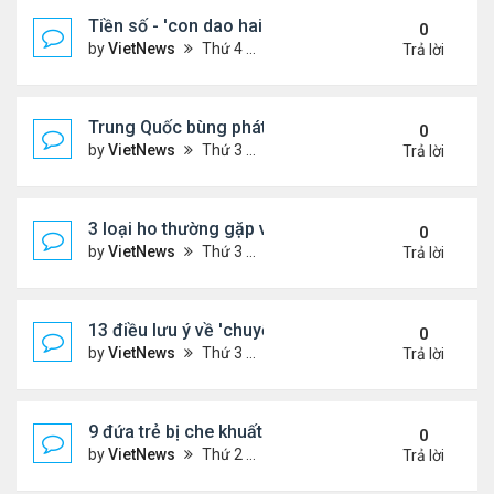
Tiền số - 'con dao hai lưỡi' với các nước đang phát
0
by
VietNews
Thứ 4 Tháng 8 10, 2022 2:19 pm
Trả lời
Trung Quốc bùng phát loại virus mới
0
by
VietNews
Thứ 3 Tháng 8 09, 2022 10:10 am
Trả lời
3 loại ho thường gặp và cách khắc phục
0
by
VietNews
Thứ 3 Tháng 8 09, 2022 9:58 am
Trả lời
13 điều lưu ý về 'chuyện ấy' để sớm có thai
0
by
VietNews
Thứ 3 Tháng 8 09, 2022 9:56 am
Trả lời
9 đứa trẻ bị che khuất khi ngồi trước đầu ôtô
0
by
VietNews
Thứ 2 Tháng 8 08, 2022 5:13 pm
Trả lời