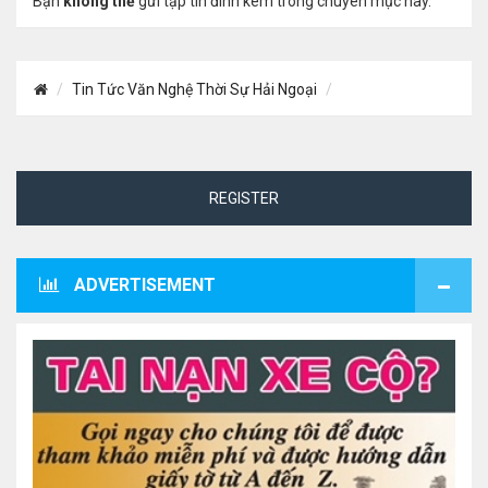
Bạn
không thể
gửi tập tin đính kèm trong chuyên mục này.
Tin Tức Văn Nghệ Thời Sự Hải Ngoại
REGISTER
ADVERTISEMENT