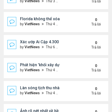
by
VietNews
Thứ 3 Tháng 3 28, 2023 5:56 pm
Trả lời
Florida không thể xóa sổ Trăn Miến Điện
0
by
VietNews
Thứ 4 Tháng 3 22, 2023 5:29 pm
Trả lời
Xác ướp Ai Cập 4.300 năm phủ đầy vàng lá
0
by
VietNews
Thứ 6 Tháng 1 27, 2023 2:01 pm
Trả lời
Phát hiện 'khối xây dựng sự sống' lạnh nhất vũ trụ
0
by
VietNews
Thứ 4 Tháng 1 25, 2023 4:26 pm
Trả lời
Làn sóng tịch thu nhà
0
by
VietNews
Thứ 4 Tháng 1 25, 2023 3:27 pm
Trả lời
Ảnh rõ nét nhất về bề mặt Mặt Trăng chụp từ Trái 
0