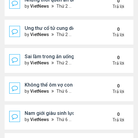
0
by
VietNews
Thứ 2 Tháng 8 15, 2022 3:50 pm
Trả lời
Ung thư cổ tử cung diễn tiến âm thầm
0
by
VietNews
Thứ 2 Tháng 8 15, 2022 3:48 pm
Trả lời
Sai lầm trong ăn uống gây suy giảm sinh lý ở nam 
0
by
VietNews
Thứ 2 Tháng 8 15, 2022 2:40 pm
Trả lời
Không thể ôm vợ con vì căn bệnh quái ác
0
by
VietNews
Thứ 6 Tháng 8 12, 2022 4:34 pm
Trả lời
Nam giới giàu sinh lực nhất vào thời điểm nào tro
0
by
VietNews
Thứ 6 Tháng 8 12, 2022 3:08 pm
Trả lời