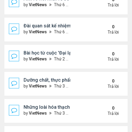
by
VietNews
Thứ 6 Tháng 1 13, 2023 1:28 pm
Trả lời
Đài quan sát kế nhiệm kính viễn vọng James Webb
0
by
VietNews
Thứ 6 Tháng 1 13, 2023 10:09 am
Trả lời
Bài học từ cuộc 'Đại lạm phát' cách đây 500 năm
0
by
VietNews
Thứ 2 Tháng 1 02, 2023 3:40 pm
Trả lời
Dưỡng chất, thực phẩm tốt cho người cao huyết á
0
by
VietNews
Thứ 3 Tháng 12 13, 2022 11:14 am
Trả lời
Những loài hóa thạch sống tồn tại lâu nhất trên Trá
0
by
VietNews
Thứ 3 Tháng 12 13, 2022 11:11 am
Trả lời