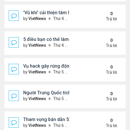
'Vũ khí' cải thiện tâm lý phụ nữ tuổi mãn kinh
0
by
VietNews
Thứ 4 Tháng 10 19, 2022 4:42 pm
Trả lời
5 điều bạn có thể làm để thăng tiến sự nghiệp
0
by
VietNews
Thứ 4 Tháng 10 19, 2022 4:40 pm
Trả lời
Vụ hack gây rúng động Australia
0
by
VietNews
Thứ 5 Tháng 9 29, 2022 4:48 pm
Trả lời
Người Trung Quốc tích cực mua bán đồ hiệu cũ tro
0
by
VietNews
Thứ 5 Tháng 9 29, 2022 4:43 pm
Trả lời
Tham vọng bán dẫn 52 tỷ USD 'khó nhằn' của Mỹ
0
by
VietNews
Thứ 6 Tháng 8 19, 2022 5:14 pm
Trả lời