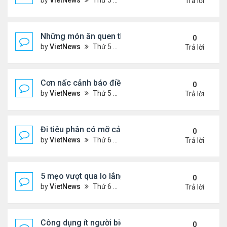
by
VietNews
Thứ 5 Tháng 8 04, 2022 5:21 pm
Trả lời
Những món ăn quen thuộc rút ngắn tuổi thọ
0
by
VietNews
Thứ 5 Tháng 8 04, 2022 4:03 pm
Trả lời
Cơn nấc cảnh báo điều gì về sức khỏe?
0
by
VietNews
Thứ 5 Tháng 8 04, 2022 3:12 pm
Trả lời
Đi tiêu phân có mỡ cảnh báo nguy cơ bệnh tật
0
by
VietNews
Thứ 6 Tháng 7 29, 2022 5:15 pm
Trả lời
5 mẹo vượt qua lo lắng trong thời kỳ lạm phát
0
by
VietNews
Thứ 6 Tháng 7 29, 2022 5:12 pm
Trả lời
Công dụng ít người biết của dầu ô liu
0