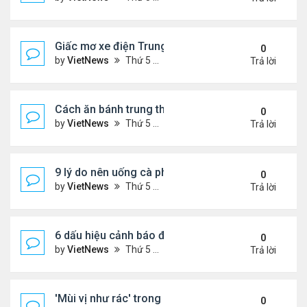
Giấc mơ xe điện Trung Quốc: Các hãng công nghệ
0
by
VietNews
Thứ 5 Tháng 8 18, 2022 5:28 pm
Trả lời
Cách ăn bánh trung thu không lo béo
0
by
VietNews
Thứ 5 Tháng 8 18, 2022 5:25 pm
Trả lời
9 lý do nên uống cà phê mỗi ngày
0
by
VietNews
Thứ 5 Tháng 8 18, 2022 5:11 pm
Trả lời
6 dấu hiệu cảnh báo đau tim ở phụ nữ cần lưu ý
0
by
VietNews
Thứ 5 Tháng 8 18, 2022 5:09 pm
Trả lời
'Mùi vị như rác' trong miệng sau khi uống thuốc C
0