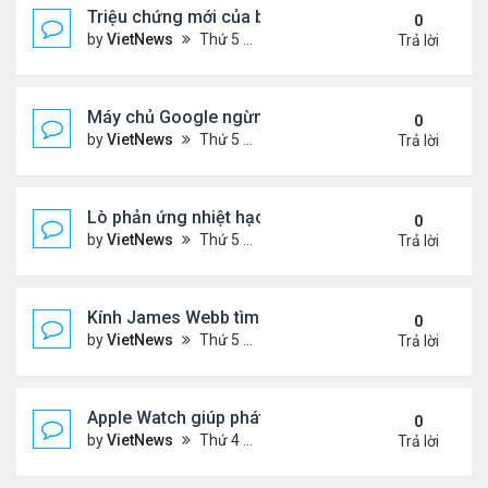
Triệu chứng mới của biến thể phụ BA.5
0
by
VietNews
Thứ 5 Tháng 7 21, 2022 2:10 pm
Trả lời
Máy chủ Google ngừng hoạt động vì nắng nóng
0
by
VietNews
Thứ 5 Tháng 7 21, 2022 12:00 pm
Trả lời
Lò phản ứng nhiệt hạch nóng gấp 5 lần lõi Mặt Trờ
0
by
VietNews
Thứ 5 Tháng 7 21, 2022 11:59 am
Trả lời
Kính James Webb tìm thấy thiên hà cổ xưa nhất
0
by
VietNews
Thứ 5 Tháng 7 21, 2022 11:05 am
Trả lời
Apple Watch giúp phát hiện khối u
0
by
VietNews
Thứ 4 Tháng 7 20, 2022 5:02 pm
Trả lời