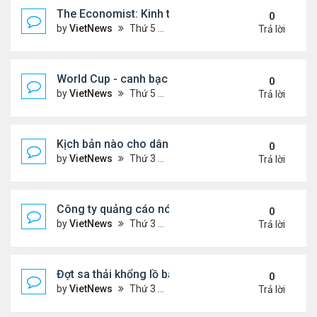
The Economist: Kinh tế thế giới suy thoái vẫn ch
0
by
VietNews
Thứ 5 Tháng 11 17, 2022 5:51 pm
Trả lời
World Cup - canh bạc 300 tỷ USD thay đổi hình ảnh
0
by
VietNews
Thứ 5 Tháng 11 17, 2022 4:48 pm
Trả lời
Kịch bản nào cho dân số thế giới sau mốc 8 tỷ ngư
0
by
VietNews
Thứ 3 Tháng 11 15, 2022 5:02 pm
Trả lời
Công ty quảng cáo nói Twitter quá rủi ro
0
by
VietNews
Thứ 3 Tháng 11 15, 2022 4:56 pm
Trả lời
Đợt sa thải khổng lồ bắt đầu tại Amazon
0
by
VietNews
Thứ 3 Tháng 11 15, 2022 4:54 pm
Trả lời