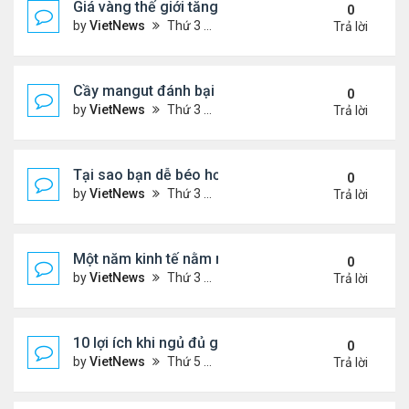
Giá vàng thế giới tăng thẳng đứng
0
by
VietNews
Thứ 3 Tháng 12 13, 2022 10:54 am
Trả lời
Cầy mangut đánh bại rắn mamba đen
0
by
VietNews
Thứ 3 Tháng 12 13, 2022 10:50 am
Trả lời
Tại sao bạn dễ béo hơn vào mùa đông?
0
by
VietNews
Thứ 3 Tháng 12 13, 2022 10:42 am
Trả lời
Một năm kinh tế nằm ngoài dự liệu của Fed
0
by
VietNews
Thứ 3 Tháng 12 13, 2022 10:35 am
Trả lời
10 lợi ích khi ngủ đủ giấc
0
by
VietNews
Thứ 5 Tháng 12 08, 2022 5:04 pm
Trả lời