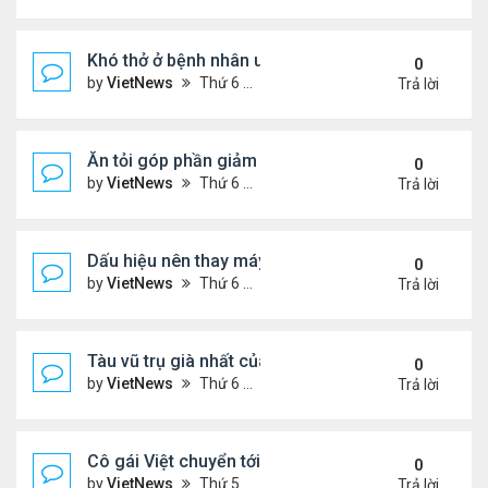
Khó thở ở bệnh nhân ung thư phổi
0
by
VietNews
Thứ 6 Tháng 8 19, 2022 5:13 pm
Trả lời
Ăn tỏi góp phần giảm cholesterol 'xấu'
0
by
VietNews
Thứ 6 Tháng 8 19, 2022 5:11 pm
Trả lời
Dấu hiệu nên thay máy giặt mới
0
by
VietNews
Thứ 6 Tháng 8 19, 2022 5:09 pm
Trả lời
Tàu vũ trụ già nhất của NASA tròn 45 tuổi
0
by
VietNews
Thứ 6 Tháng 8 19, 2022 4:29 pm
Trả lời
Cô gái Việt chuyển tới Nepal sống vì mê leo núi
0
by
VietNews
Thứ 5 Tháng 8 18, 2022 5:32 pm
Trả lời