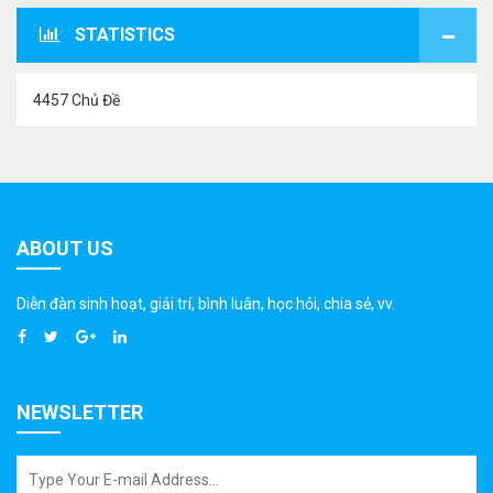
STATISTICS
4457 Chủ Đề
ABOUT US
Diễn đàn sinh hoạt, giải trí, bình luân, học hỏi, chia sẻ, vv.
NEWSLETTER