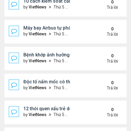
10 cách kiểm soát cảm giác thèm ăn hiệu quả
0
by
VietNews
Thứ 5 Tháng 7 28, 2022 1:36 pm
Trả lời
Máy bay Airbus tự phá kỷ lục bay lâu trong khí quy
0
by
VietNews
Thứ 5 Tháng 7 28, 2022 1:35 pm
Trả lời
Bệnh khớp ảnh hưởng đời sống chăn gối thế nào?
0
by
VietNews
Thứ 5 Tháng 7 28, 2022 1:33 pm
Trả lời
Độc tố nấm mốc có thể gây ung thư
0
by
VietNews
Thứ 5 Tháng 7 21, 2022 5:25 pm
Trả lời
12 thói quen xấu trẻ dễ bắt chước bố mẹ
0
by
VietNews
Thứ 5 Tháng 7 21, 2022 4:43 pm
Trả lời