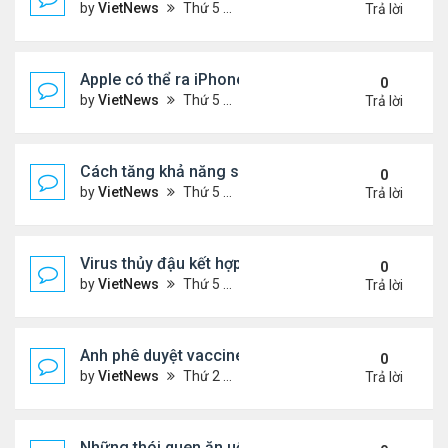
by
VietNews
Thứ 5 Tháng 8 18, 2022 4:39 pm
Trả lời
Apple có thể ra iPhone 14 ngày 7/9
0
by
VietNews
Thứ 5 Tháng 8 18, 2022 4:20 pm
Trả lời
Cách tăng khả năng sống sót khi máy bay gặp sự 
0
by
VietNews
Thứ 5 Tháng 8 18, 2022 4:11 pm
Trả lời
Virus thủy đậu kết hợp virus mụn rộp thành bệnh n
0
by
VietNews
Thứ 5 Tháng 8 18, 2022 3:28 pm
Trả lời
Anh phê duyệt vaccine đặc hiệu với biến chủng O
0
by
VietNews
Thứ 2 Tháng 8 15, 2022 3:54 pm
Trả lời
Những thói quen ăn uống gây lão hóa nhanh