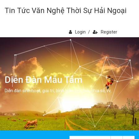
Tin Tức Văn Nghệ Thời Sự Hải Ngoại
Login
/
Register
Diễn Đàn Mẫu Tâm
Diễn đàn sinh hoạt, giải trí, bình luân, học hỏi, chia sẻ, vv.